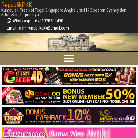
RepublikPKK
Kumpulan Prediksi Togel Singapore Angka Jitu HK Bocoran Sydney dan
Situs Slot Terpercaya
Whatsapp : +6281328903490
Email : adm.republikpkk@gmail.com