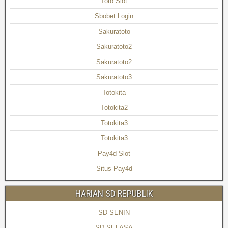
Toto Slot
Sbobet Login
Sakuratoto
Sakuratoto2
Sakuratoto2
Sakuratoto3
Totokita
Totokita2
Totokita3
Totokita3
Pay4d Slot
Situs Pay4d
HARIAN SD REPUBLIK
SD SENIN
SD SELASA