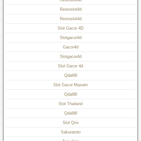
Restoslot4d
Restoslot4d
Slot Gacor 4D
Slotgacor4d
Gacor4d
Slotgacor4d
Slot Gacor 4d
Qdal88
Slot Gacor Maxwin
Qdal88
Slot Thailand
Qdal88
Slot Qris
Sakuratoto