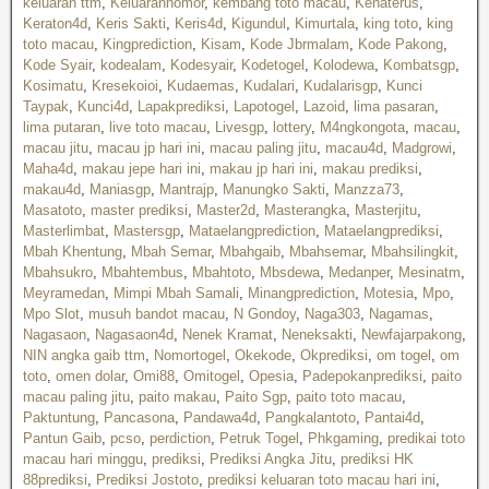
keluaran ttm
,
Keluarannomor
,
kembang toto macau
,
Kenaterus
,
Keraton4d
,
Keris Sakti
,
Keris4d
,
Kigundul
,
Kimurtala
,
king toto
,
king
toto macau
,
Kingprediction
,
Kisam
,
Kode Jbrmalam
,
Kode Pakong
,
Kode Syair
,
kodealam
,
Kodesyair
,
Kodetogel
,
Kolodewa
,
Kombatsgp
,
Kosimatu
,
Kresekoioi
,
Kudaemas
,
Kudalari
,
Kudalarisgp
,
Kunci
Taypak
,
Kunci4d
,
Lapakprediksi
,
Lapotogel
,
Lazoid
,
lima pasaran
,
lima putaran
,
live toto macau
,
Livesgp
,
lottery
,
M4ngkongota
,
macau
,
macau jitu
,
macau jp hari ini
,
macau paling jitu
,
macau4d
,
Madgrowi
,
Maha4d
,
makau jepe hari ini
,
makau jp hari ini
,
makau prediksi
,
makau4d
,
Maniasgp
,
Mantrajp
,
Manungko Sakti
,
Manzza73
,
Masatoto
,
master prediksi
,
Master2d
,
Masterangka
,
Masterjitu
,
Masterlimbat
,
Mastersgp
,
Mataelangprediction
,
Mataelangprediksi
,
Mbah Khentung
,
Mbah Semar
,
Mbahgaib
,
Mbahsemar
,
Mbahsilingkit
,
Mbahsukro
,
Mbahtembus
,
Mbahtoto
,
Mbsdewa
,
Medanper
,
Mesinatm
,
Meyramedan
,
Mimpi Mbah Samali
,
Minangprediction
,
Motesia
,
Mpo
,
Mpo Slot
,
musuh bandot macau
,
N Gondoy
,
Naga303
,
Nagamas
,
Nagasaon
,
Nagasaon4d
,
Nenek Kramat
,
Neneksakti
,
Newfajarpakong
,
NIN angka gaib ttm
,
Nomortogel
,
Okekode
,
Okprediksi
,
om togel
,
om
toto
,
omen dolar
,
Omi88
,
Omitogel
,
Opesia
,
Padepokanprediksi
,
paito
macau paling jitu
,
paito makau
,
Paito Sgp
,
paito toto macau
,
Paktuntung
,
Pancasona
,
Pandawa4d
,
Pangkalantoto
,
Pantai4d
,
Pantun Gaib
,
pcso
,
perdiction
,
Petruk Togel
,
Phkgaming
,
predikai toto
macau hari minggu
,
prediksi
,
Prediksi Angka Jitu
,
prediksi HK
88prediksi
,
Prediksi Jostoto
,
prediksi keluaran toto macau hari ini
,