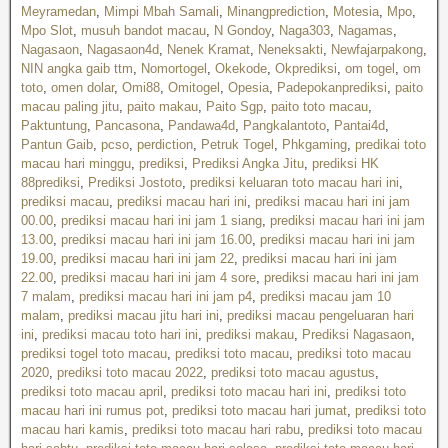
Meyramedan
,
Mimpi Mbah Samali
,
Minangprediction
,
Motesia
,
Mpo
,
Mpo Slot
,
musuh bandot macau
,
N Gondoy
,
Naga303
,
Nagamas
,
Nagasaon
,
Nagasaon4d
,
Nenek Kramat
,
Neneksakti
,
Newfajarpakong
,
NIN angka gaib ttm
,
Nomortogel
,
Okekode
,
Okprediksi
,
om togel
,
om
toto
,
omen dolar
,
Omi88
,
Omitogel
,
Opesia
,
Padepokanprediksi
,
paito
macau paling jitu
,
paito makau
,
Paito Sgp
,
paito toto macau
,
Paktuntung
,
Pancasona
,
Pandawa4d
,
Pangkalantoto
,
Pantai4d
,
Pantun Gaib
,
pcso
,
perdiction
,
Petruk Togel
,
Phkgaming
,
predikai toto
macau hari minggu
,
prediksi
,
Prediksi Angka Jitu
,
prediksi HK
88prediksi
,
Prediksi Jostoto
,
prediksi keluaran toto macau hari ini
,
prediksi macau
,
prediksi macau hari ini
,
prediksi macau hari ini jam
00.00
,
prediksi macau hari ini jam 1 siang
,
prediksi macau hari ini jam
13.00
,
prediksi macau hari ini jam 16.00
,
prediksi macau hari ini jam
19.00
,
prediksi macau hari ini jam 22
,
prediksi macau hari ini jam
22.00
,
prediksi macau hari ini jam 4 sore
,
prediksi macau hari ini jam
7 malam
,
prediksi macau hari ini jam p4
,
prediksi macau jam 10
malam
,
prediksi macau jitu hari ini
,
prediksi macau pengeluaran hari
ini
,
prediksi macau toto hari ini
,
prediksi makau
,
Prediksi Nagasaon
,
prediksi togel toto macau
,
prediksi toto macau
,
prediksi toto macau
2020
,
prediksi toto macau 2022
,
prediksi toto macau agustus
,
prediksi toto macau april
,
prediksi toto macau hari ini
,
prediksi toto
macau hari ini rumus pot
,
prediksi toto macau hari jumat
,
prediksi toto
macau hari kamis
,
prediksi toto macau hari rabu
,
prediksi toto macau