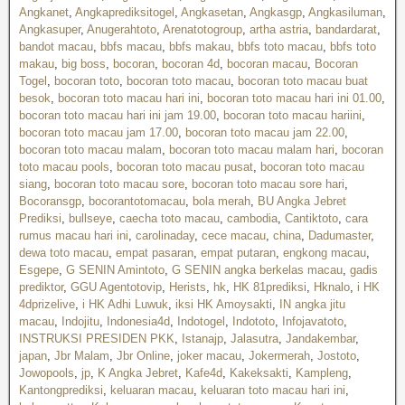
Angkanet
,
Angkaprediksitogel
,
Angkasetan
,
Angkasgp
,
Angkasiluman
,
Angkasuper
,
Anugerahtoto
,
Arenatotogroup
,
artha astria
,
bandardarat
,
bandot macau
,
bbfs macau
,
bbfs makau
,
bbfs toto macau
,
bbfs toto
makau
,
big boss
,
bocoran
,
bocoran 4d
,
bocoran macau
,
Bocoran
Togel
,
bocoran toto
,
bocoran toto macau
,
bocoran toto macau buat
besok
,
bocoran toto macau hari ini
,
bocoran toto macau hari ini 01.00
,
bocoran toto macau hari ini jam 19.00
,
bocoran toto macau hariini
,
bocoran toto macau jam 17.00
,
bocoran toto macau jam 22.00
,
bocoran toto macau malam
,
bocoran toto macau malam hari
,
bocoran
toto macau pools
,
bocoran toto macau pusat
,
bocoran toto macau
siang
,
bocoran toto macau sore
,
bocoran toto macau sore hari
,
Bocoransgp
,
bocorantotomacau
,
bola merah
,
BU Angka Jebret
Prediksi
,
bullseye
,
caecha toto macau
,
cambodia
,
Cantiktoto
,
cara
rumus macau hari ini
,
carolinaday
,
cece macau
,
china
,
Dadumaster
,
dewa toto macau
,
empat pasaran
,
empat putaran
,
engkong macau
,
Esgepe
,
G SENIN Amintoto
,
G SENIN angka berkelas macau
,
gadis
prediktor
,
GGU Agentotovip
,
Herists
,
hk
,
HK 81prediksi
,
Hknalo
,
i HK
4dprizelive
,
i HK Adhi Luwuk
,
iksi HK Amoysakti
,
IN angka jitu
macau
,
Indojitu
,
Indonesia4d
,
Indotogel
,
Indototo
,
Infojavatoto
,
INSTRUKSI PRESIDEN PKK
,
Istanajp
,
Jalasutra
,
Jandakembar
,
japan
,
Jbr Malam
,
Jbr Online
,
joker macau
,
Jokermerah
,
Jostoto
,
Jowopools
,
jp
,
K Angka Jebret
,
Kafe4d
,
Kakeksakti
,
Kampleng
,
Kantongprediksi
,
keluaran macau
,
keluaran toto macau hari ini
,