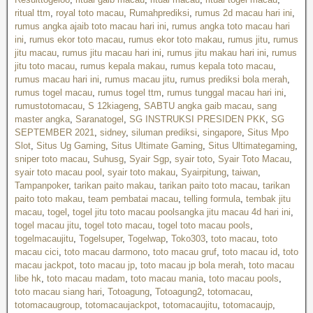
ritual ttm
,
royal toto macau
,
Rumahprediksi
,
rumus 2d macau hari ini
,
rumus angka ajaib toto macau hari ini
,
rumus angka toto macau hari
ini
,
rumus ekor toto macau
,
rumus ekor toto makau
,
rumus jitu
,
rumus
jitu macau
,
rumus jitu macau hari ini
,
rumus jitu makau hari ini
,
rumus
jitu toto macau
,
rumus kepala makau
,
rumus kepala toto macau
,
rumus macau hari ini
,
rumus macau jitu
,
rumus prediksi bola merah
,
rumus togel macau
,
rumus togel ttm
,
rumus tunggal macau hari ini
,
rumustotomacau
,
S 12kiageng
,
SABTU angka gaib macau
,
sang
master angka
,
Saranatogel
,
SG INSTRUKSI PRESIDEN PKK
,
SG
SEPTEMBER 2021
,
sidney
,
siluman prediksi
,
singapore
,
Situs Mpo
Slot
,
Situs Ug Gaming
,
Situs Ultimate Gaming
,
Situs Ultimategaming
,
sniper toto macau
,
Suhusg
,
Syair Sgp
,
syair toto
,
Syair Toto Macau
,
syair toto macau pool
,
syair toto makau
,
Syairpitung
,
taiwan
,
Tampanpoker
,
tarikan paito makau
,
tarikan paito toto macau
,
tarikan
paito toto makau
,
team pembatai macau
,
telling formula
,
tembak jitu
macau
,
togel
,
togel jitu toto macau poolsangka jitu macau 4d hari ini
,
togel macau jitu
,
togel toto macau
,
togel toto macau pools
,
togelmacaujitu
,
Togelsuper
,
Togelwap
,
Toko303
,
toto macau
,
toto
macau cici
,
toto macau darmono
,
toto macau gruf
,
toto macau id
,
toto
macau jackpot
,
toto macau jp
,
toto macau jp bola merah
,
toto macau
libe hk
,
toto macau madam
,
toto macau mania
,
toto macau pools
,
toto macau siang hari
,
Totoagung
,
Totoagung2
,
totomacau
,
totomacaugroup
,
totomacaujackpot
,
totomacaujitu
,
totomacaujp
,