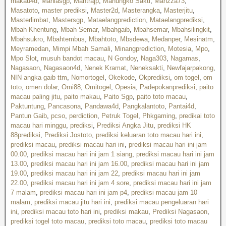
makau4d
,
Maniasgp
,
Mantrajp
,
Manungko Sakti
,
Manzza73
,
Masatoto
,
master prediksi
,
Master2d
,
Masterangka
,
Masterjitu
,
Masterlimbat
,
Mastersgp
,
Mataelangprediction
,
Mataelangprediksi
,
Mbah Khentung
,
Mbah Semar
,
Mbahgaib
,
Mbahsemar
,
Mbahsilingkit
,
Mbahsukro
,
Mbahtembus
,
Mbahtoto
,
Mbsdewa
,
Medanper
,
Mesinatm
,
Meyramedan
,
Mimpi Mbah Samali
,
Minangprediction
,
Motesia
,
Mpo
,
Mpo Slot
,
musuh bandot macau
,
N Gondoy
,
Naga303
,
Nagamas
,
Nagasaon
,
Nagasaon4d
,
Nenek Kramat
,
Neneksakti
,
Newfajarpakong
,
NIN angka gaib ttm
,
Nomortogel
,
Okekode
,
Okprediksi
,
om togel
,
om
toto
,
omen dolar
,
Omi88
,
Omitogel
,
Opesia
,
Padepokanprediksi
,
paito
macau paling jitu
,
paito makau
,
Paito Sgp
,
paito toto macau
,
Paktuntung
,
Pancasona
,
Pandawa4d
,
Pangkalantoto
,
Pantai4d
,
Pantun Gaib
,
pcso
,
perdiction
,
Petruk Togel
,
Phkgaming
,
predikai toto
macau hari minggu
,
prediksi
,
Prediksi Angka Jitu
,
prediksi HK
88prediksi
,
Prediksi Jostoto
,
prediksi keluaran toto macau hari ini
,
prediksi macau
,
prediksi macau hari ini
,
prediksi macau hari ini jam
00.00
,
prediksi macau hari ini jam 1 siang
,
prediksi macau hari ini jam
13.00
,
prediksi macau hari ini jam 16.00
,
prediksi macau hari ini jam
19.00
,
prediksi macau hari ini jam 22
,
prediksi macau hari ini jam
22.00
,
prediksi macau hari ini jam 4 sore
,
prediksi macau hari ini jam
7 malam
,
prediksi macau hari ini jam p4
,
prediksi macau jam 10
malam
,
prediksi macau jitu hari ini
,
prediksi macau pengeluaran hari
ini
,
prediksi macau toto hari ini
,
prediksi makau
,
Prediksi Nagasaon
,
prediksi togel toto macau
,
prediksi toto macau
,
prediksi toto macau