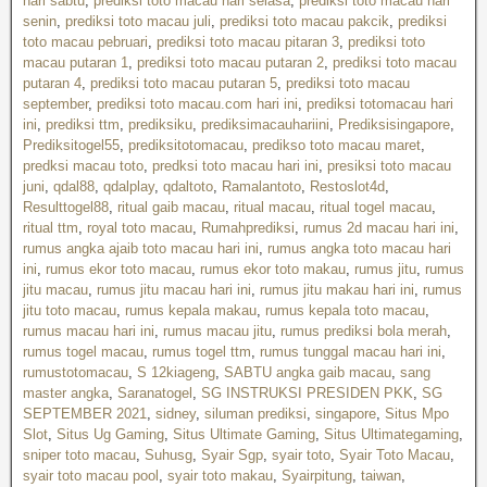
hari sabtu
,
prediksi toto macau hari selasa
,
prediksi toto macau hari
senin
,
prediksi toto macau juli
,
prediksi toto macau pakcik
,
prediksi
toto macau pebruari
,
prediksi toto macau pitaran 3
,
prediksi toto
macau putaran 1
,
prediksi toto macau putaran 2
,
prediksi toto macau
putaran 4
,
prediksi toto macau putaran 5
,
prediksi toto macau
september
,
prediksi toto macau.com hari ini
,
prediksi totomacau hari
ini
,
prediksi ttm
,
prediksiku
,
prediksimacauhariini
,
Prediksisingapore
,
Prediksitogel55
,
prediksitotomacau
,
predikso toto macau maret
,
predksi macau toto
,
predksi toto macau hari ini
,
presiksi toto macau
juni
,
qdal88
,
qdalplay
,
qdaltoto
,
Ramalantoto
,
Restoslot4d
,
Resulttogel88
,
ritual gaib macau
,
ritual macau
,
ritual togel macau
,
ritual ttm
,
royal toto macau
,
Rumahprediksi
,
rumus 2d macau hari ini
,
rumus angka ajaib toto macau hari ini
,
rumus angka toto macau hari
ini
,
rumus ekor toto macau
,
rumus ekor toto makau
,
rumus jitu
,
rumus
jitu macau
,
rumus jitu macau hari ini
,
rumus jitu makau hari ini
,
rumus
jitu toto macau
,
rumus kepala makau
,
rumus kepala toto macau
,
rumus macau hari ini
,
rumus macau jitu
,
rumus prediksi bola merah
,
rumus togel macau
,
rumus togel ttm
,
rumus tunggal macau hari ini
,
rumustotomacau
,
S 12kiageng
,
SABTU angka gaib macau
,
sang
master angka
,
Saranatogel
,
SG INSTRUKSI PRESIDEN PKK
,
SG
SEPTEMBER 2021
,
sidney
,
siluman prediksi
,
singapore
,
Situs Mpo
Slot
,
Situs Ug Gaming
,
Situs Ultimate Gaming
,
Situs Ultimategaming
,
sniper toto macau
,
Suhusg
,
Syair Sgp
,
syair toto
,
Syair Toto Macau
,
syair toto macau pool
,
syair toto makau
,
Syairpitung
,
taiwan
,