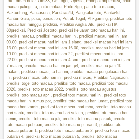
toto
,
omen dolar
,
Omi88
,
Omitogel
,
Opesia
,
Padepokanprediksi
,
paito
macau paling jitu
,
paito makau
,
Paito Sgp
,
paito toto macau
,
Paktuntung
,
Pancasona
,
Pandawa4d
,
Pangkalantoto
,
Pantai4d
,
Pantun Gaib
,
pcso
,
perdiction
,
Petruk Togel
,
Phkgaming
,
predikai toto
macau hari minggu
,
prediksi
,
Prediksi Angka Jitu
,
prediksi HK
88prediksi
,
Prediksi Jostoto
,
prediksi keluaran toto macau hari ini
,
prediksi macau
,
prediksi macau hari ini
,
prediksi macau hari ini jam
00.00
,
prediksi macau hari ini jam 1 siang
,
prediksi macau hari ini jam
13.00
,
prediksi macau hari ini jam 16.00
,
prediksi macau hari ini jam
19.00
,
prediksi macau hari ini jam 22
,
prediksi macau hari ini jam
22.00
,
prediksi macau hari ini jam 4 sore
,
prediksi macau hari ini jam
7 malam
,
prediksi macau hari ini jam p4
,
prediksi macau jam 10
malam
,
prediksi macau jitu hari ini
,
prediksi macau pengeluaran hari
ini
,
prediksi macau toto hari ini
,
prediksi makau
,
Prediksi Nagasaon
,
prediksi togel toto macau
,
prediksi toto macau
,
prediksi toto macau
2020
,
prediksi toto macau 2022
,
prediksi toto macau agustus
,
prediksi toto macau april
,
prediksi toto macau hari ini
,
prediksi toto
macau hari ini rumus pot
,
prediksi toto macau hari jumat
,
prediksi toto
macau hari kamis
,
prediksi toto macau hari rabu
,
prediksi toto macau
hari sabtu
,
prediksi toto macau hari selasa
,
prediksi toto macau hari
senin
,
prediksi toto macau juli
,
prediksi toto macau pakcik
,
prediksi
toto macau pebruari
,
prediksi toto macau pitaran 3
,
prediksi toto
macau putaran 1
,
prediksi toto macau putaran 2
,
prediksi toto macau
putaran 4
,
prediksi toto macau putaran 5
,
prediksi toto macau