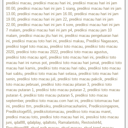
prediksi macau
,
prediksi macau hari ini
,
prediksi macau hari ini jam
00.00
,
prediksi macau hari ini jam 1 siang
,
prediksi macau hari ini jam
13.00
,
prediksi macau hari ini jam 16.00
,
prediksi macau hari ini jam
19.00
,
prediksi macau hari ini jam 22
,
prediksi macau hari ini jam
22.00
,
prediksi macau hari ini jam 4 sore
,
prediksi macau hari ini jam
7 malam
,
prediksi macau hari ini jam p4
,
prediksi macau jam 10
malam
,
prediksi macau jitu hari ini
,
prediksi macau pengeluaran hari
ini
,
prediksi macau toto hari ini
,
prediksi makau
,
Prediksi Nagasaon
,
prediksi togel toto macau
,
prediksi toto macau
,
prediksi toto macau
2020
,
prediksi toto macau 2022
,
prediksi toto macau agustus
,
prediksi toto macau april
,
prediksi toto macau hari ini
,
prediksi toto
macau hari ini rumus pot
,
prediksi toto macau hari jumat
,
prediksi toto
macau hari kamis
,
prediksi toto macau hari rabu
,
prediksi toto macau
hari sabtu
,
prediksi toto macau hari selasa
,
prediksi toto macau hari
senin
,
prediksi toto macau juli
,
prediksi toto macau pakcik
,
prediksi
toto macau pebruari
,
prediksi toto macau pitaran 3
,
prediksi toto
macau putaran 1
,
prediksi toto macau putaran 2
,
prediksi toto macau
putaran 4
,
prediksi toto macau putaran 5
,
prediksi toto macau
september
,
prediksi toto macau.com hari ini
,
prediksi totomacau hari
ini
,
prediksi ttm
,
prediksiku
,
prediksimacauhariini
,
Prediksisingapore
,
Prediksitogel55
,
prediksitotomacau
,
predikso toto macau maret
,
predksi macau toto
,
predksi toto macau hari ini
,
presiksi toto macau
juni
,
qdal88
,
qdalplay
,
qdaltoto
,
Ramalantoto
,
Restoslot4d
,
Resulttogel88
,
ritual gaib macau
,
ritual macau
,
ritual togel macau
,