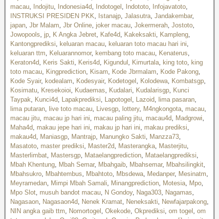
macau
,
Indojitu
,
Indonesia4d
,
Indotogel
,
Indototo
,
Infojavatoto
,
INSTRUKSI PRESIDEN PKK
,
Istanajp
,
Jalasutra
,
Jandakembar
,
japan
,
Jbr Malam
,
Jbr Online
,
joker macau
,
Jokermerah
,
Jostoto
,
Jowopools
,
jp
,
K Angka Jebret
,
Kafe4d
,
Kakeksakti
,
Kampleng
,
Kantongprediksi
,
keluaran macau
,
keluaran toto macau hari ini
,
keluaran ttm
,
Keluarannomor
,
kembang toto macau
,
Kenaterus
,
Keraton4d
,
Keris Sakti
,
Keris4d
,
Kigundul
,
Kimurtala
,
king toto
,
king
toto macau
,
Kingprediction
,
Kisam
,
Kode Jbrmalam
,
Kode Pakong
,
Kode Syair
,
kodealam
,
Kodesyair
,
Kodetogel
,
Kolodewa
,
Kombatsgp
,
Kosimatu
,
Kresekoioi
,
Kudaemas
,
Kudalari
,
Kudalarisgp
,
Kunci
Taypak
,
Kunci4d
,
Lapakprediksi
,
Lapotogel
,
Lazoid
,
lima pasaran
,
lima putaran
,
live toto macau
,
Livesgp
,
lottery
,
M4ngkongota
,
macau
,
macau jitu
,
macau jp hari ini
,
macau paling jitu
,
macau4d
,
Madgrowi
,
Maha4d
,
makau jepe hari ini
,
makau jp hari ini
,
makau prediksi
,
makau4d
,
Maniasgp
,
Mantrajp
,
Manungko Sakti
,
Manzza73
,
Masatoto
,
master prediksi
,
Master2d
,
Masterangka
,
Masterjitu
,
Masterlimbat
,
Mastersgp
,
Mataelangprediction
,
Mataelangprediksi
,
Mbah Khentung
,
Mbah Semar
,
Mbahgaib
,
Mbahsemar
,
Mbahsilingkit
,
Mbahsukro
,
Mbahtembus
,
Mbahtoto
,
Mbsdewa
,
Medanper
,
Mesinatm
,
Meyramedan
,
Mimpi Mbah Samali
,
Minangprediction
,
Motesia
,
Mpo
,
Mpo Slot
,
musuh bandot macau
,
N Gondoy
,
Naga303
,
Nagamas
,
Nagasaon
,
Nagasaon4d
,
Nenek Kramat
,
Neneksakti
,
Newfajarpakong
,
NIN angka gaib ttm
,
Nomortogel
,
Okekode
,
Okprediksi
,
om togel
,
om