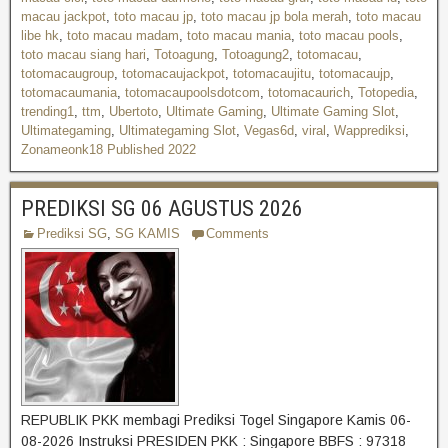
macau jackpot
,
toto macau jp
,
toto macau jp bola merah
,
toto macau
libe hk
,
toto macau madam
,
toto macau mania
,
toto macau pools
,
toto macau siang hari
,
Totoagung
,
Totoagung2
,
totomacau
,
totomacaugroup
,
totomacaujackpot
,
totomacaujitu
,
totomacaujp
,
totomacaumania
,
totomacaupoolsdotcom
,
totomacaurich
,
Totopedia
,
trending1
,
ttm
,
Ubertoto
,
Ultimate Gaming
,
Ultimate Gaming Slot
,
Ultimategaming
,
Ultimategaming Slot
,
Vegas6d
,
viral
,
Wapprediksi
,
Zonameonk18 Published 2022
PREDIKSI SG 06 AGUSTUS 2026
Prediksi SG
,
SG KAMIS
Comments
REPUBLIK PKK membagi Prediksi Togel Singapore Kamis 06-
08-2026 Instruksi PRESIDEN PKK : Singapore BBFS : 97318