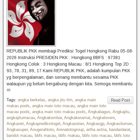
REPUBLIK PKK membagi Prediksi Togel Hongkong Rabu 05-08-
2026 Instruksi PRESIDEN PKK : Hongkong BBFS : 97381
Hongkong Colok : 3 Hongkong Macau : 8/1 Hongkong Top 2D :
93, 78, 31, 89, 17 Kami REPUBLIK PKK, adalah kumpulan PKK
yg berpengalaman, dan senang membantu sesama PKK
walaupun yg belum bergabung dengan kita. Semoga membantu
!!!
Tags:
angka berkelas
,
angka jitu ttm
,
angka main
Read Post
makau pools
,
angka main toto macau
,
angka main toto
macau pools
,
angka main toto makau pools
,
Angkabagus
,
Angkajitu
,
angkajitumacau
,
Angkakembar
,
Angkakeramat
,
Angkalovers
,
Angkanet
,
Angkaprediksitogel
,
Angkasetan
,
Angkasgp
,
Angkasiluman
,
Angkasuper
,
Anugerahtoto
,
Arenatotogroup
,
artha astria
,
bandardarat
,
bandot macau
,
bbfs macau
,
bbfs makau
,
bbfs toto macau
,
bbfs toto