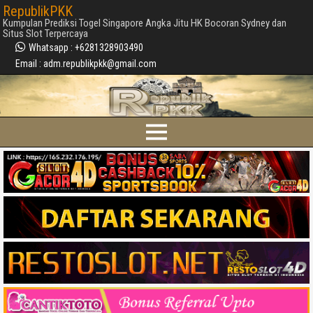
RepublikPKK
Kumpulan Prediksi Togel Singapore Angka Jitu HK Bocoran Sydney dan
Situs Slot Terpercaya
Whatsapp : +6281328903490
Email : adm.republikpkk@gmail.com