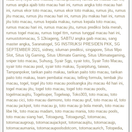
rumus angka ajaib toto macau hari ini
,
rumus angka toto macau hari
ini
,
rumus ekor toto macau
,
rumus ekor toto makau
,
rumus jitu
,
rumus
jitu macau
,
rumus jitu macau hari ini
,
rumus jitu makau hari ini
,
rumus
jitu toto macau
,
rumus kepala makau
,
rumus kepala toto macau
,
rumus macau hari ini
,
rumus macau jitu
,
rumus prediksi bola merah
,
rumus togel macau
,
rumus togel ttm
,
rumus tunggal macau hari ini
,
rumustotomacau
,
S 12kiageng
,
SABTU angka gaib macau
,
sang
master angka
,
Saranatogel
,
SG INSTRUKSI PRESIDEN PKK
,
SG
SEPTEMBER 2021
,
sidney
,
siluman prediksi
,
singapore
,
Situs Mpo
Slot
,
Situs Ug Gaming
,
Situs Ultimate Gaming
,
Situs Ultimategaming
,
sniper toto macau
,
Suhusg
,
Syair Sgp
,
syair toto
,
Syair Toto Macau
,
syair toto macau pool
,
syair toto makau
,
Syairpitung
,
taiwan
,
Tampanpoker
,
tarikan paito makau
,
tarikan paito toto macau
,
tarikan
paito toto makau
,
team pembatai macau
,
telling formula
,
tembak jitu
macau
,
togel
,
togel jitu toto macau poolsangka jitu macau 4d hari ini
,
togel macau jitu
,
togel toto macau
,
togel toto macau pools
,
togelmacaujitu
,
Togelsuper
,
Togelwap
,
Toko303
,
toto macau
,
toto
macau cici
,
toto macau darmono
,
toto macau gruf
,
toto macau id
,
toto
macau jackpot
,
toto macau jp
,
toto macau jp bola merah
,
toto macau
libe hk
,
toto macau madam
,
toto macau mania
,
toto macau pools
,
toto macau siang hari
,
Totoagung
,
Totoagung2
,
totomacau
,
totomacaugroup
,
totomacaujackpot
,
totomacaujitu
,
totomacaujp
,
totomacaumania
,
totomacaupoolsdotcom
,
totomacaurich
,
Totopedia
,