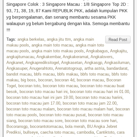
Singapore Colok : 3 Singapore Macau : 1/8 Singapore Top 2D :
93, 71, 38, 19, 87 Kami REPUBLIK PKK, adalah kumpulan PKK
yg berpengalaman, dan senang membantu sesama PKK
walaupun yg belum bergabung dengan kita. Semoga membantu
!!!
Tags:
angka berkelas
,
angka jitu ttm
,
angka main
Read Post
makau pools
,
angka main toto macau
,
angka main toto
macau pools
,
angka main toto makau pools
,
Angkabagus
,
Angkajitu
,
angkajitumacau
,
Angkakembar
,
Angkakeramat
,
Angkalovers
,
Angkanet
,
Angkaprediksitogel
,
Angkasetan
,
Angkasgp
,
Angkasiluman
,
Angkasuper
,
Anugerahtoto
,
Arenatotogroup
,
artha astria
,
bandardarat
,
bandot macau
,
bbfs macau
,
bbfs makau
,
bbfs toto macau
,
bbfs toto
makau
,
big boss
,
bocoran
,
bocoran 4d
,
bocoran macau
,
Bocoran
Togel
,
bocoran toto
,
bocoran toto macau
,
bocoran toto macau buat
besok
,
bocoran toto macau hari ini
,
bocoran toto macau hari ini 01.00
,
bocoran toto macau hari ini jam 19.00
,
bocoran toto macau hariini
,
bocoran toto macau jam 17.00
,
bocoran toto macau jam 22.00
,
bocoran toto macau malam
,
bocoran toto macau malam hari
,
bocoran
toto macau pools
,
bocoran toto macau pusat
,
bocoran toto macau
siang
,
bocoran toto macau sore
,
bocoran toto macau sore hari
,
Bocoransgp
,
bocorantotomacau
,
bola merah
,
BU Angka Jebret
Prediksi
,
bullseye
,
caecha toto macau
,
cambodia
,
Cantiktoto
,
cara