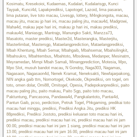
Kosimatu
,
Kresekoioi
,
Kudaemas
,
Kudalari
,
Kudalarisgp
,
Kunci
Taypak
,
Kunci4d
,
Lapakprediksi
,
Lapotogel
,
Lazoid
,
lima pasaran
,
lima putaran
,
live toto macau
,
Livesgp
,
lottery
,
M4ngkongota
,
macau
,
macau jitu
,
macau jp hari ini
,
macau paling jitu
,
macau4d
,
Madgrowi
,
Maha4d
,
makau jepe hari ini
,
makau jp hari ini
,
makau prediksi
,
makau4d
,
Maniasgp
,
Mantrajp
,
Manungko Sakti
,
Manzza73
,
Masatoto
,
master prediksi
,
Master2d
,
Masterangka
,
Masterjitu
,
Masterlimbat
,
Mastersgp
,
Mataelangprediction
,
Mataelangprediksi
,
Mbah Khentung
,
Mbah Semar
,
Mbahgaib
,
Mbahsemar
,
Mbahsilingkit
,
Mbahsukro
,
Mbahtembus
,
Mbahtoto
,
Mbsdewa
,
Medanper
,
Mesinatm
,
Meyramedan
,
Mimpi Mbah Samali
,
Minangprediction
,
Motesia
,
Mpo
,
Mpo Slot
,
musuh bandot macau
,
N Gondoy
,
Naga303
,
Nagamas
,
Nagasaon
,
Nagasaon4d
,
Nenek Kramat
,
Neneksakti
,
Newfajarpakong
,
NIN angka gaib ttm
,
Nomortogel
,
Okekode
,
Okprediksi
,
om togel
,
om
toto
,
omen dolar
,
Omi88
,
Omitogel
,
Opesia
,
Padepokanprediksi
,
paito
macau paling jitu
,
paito makau
,
Paito Sgp
,
paito toto macau
,
Paktuntung
,
Pancasona
,
Pandawa4d
,
Pangkalantoto
,
Pantai4d
,
Pantun Gaib
,
pcso
,
perdiction
,
Petruk Togel
,
Phkgaming
,
predikai toto
macau hari minggu
,
prediksi
,
Prediksi Angka Jitu
,
prediksi HK
88prediksi
,
Prediksi Jostoto
,
prediksi keluaran toto macau hari ini
,
prediksi macau
,
prediksi macau hari ini
,
prediksi macau hari ini jam
00.00
,
prediksi macau hari ini jam 1 siang
,
prediksi macau hari ini jam
13.00
,
prediksi macau hari ini jam 16.00
,
prediksi macau hari ini jam