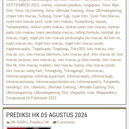
SEPTEMBER 2021
,
sidney
,
siluman prediksi
,
singapore
,
Situs Mpo
Slot
,
Situs Ug Gaming
,
Situs Ultimate Gaming
,
Situs Ultimategaming
,
sniper toto macau
,
Suhusg
,
Syair Sgp
,
syair toto
,
Syair Toto Macau
,
syair toto macau pool
,
syair toto makau
,
Syairpitung
,
taiwan
,
Tampanpoker
,
tarikan paito makau
,
tarikan paito toto macau
,
tarikan
paito toto makau
,
team pembatai macau
,
telling formula
,
tembak jitu
macau
,
togel
,
togel jitu toto macau poolsangka jitu macau 4d hari ini
,
togel macau jitu
,
togel toto macau
,
togel toto macau pools
,
togelmacaujitu
,
Togelsuper
,
Togelwap
,
Toko303
,
toto macau
,
toto
macau cici
,
toto macau darmono
,
toto macau gruf
,
toto macau id
,
toto
macau jackpot
,
toto macau jp
,
toto macau jp bola merah
,
toto macau
libe hk
,
toto macau madam
,
toto macau mania
,
toto macau pools
,
toto macau siang hari
,
Totoagung
,
Totoagung2
,
totomacau
,
totomacaugroup
,
totomacaujackpot
,
totomacaujitu
,
totomacaujp
,
totomacaumania
,
totomacaupoolsdotcom
,
totomacaurich
,
Totopedia
,
trending1
,
ttm
,
Ubertoto
,
Ultimate Gaming
,
Ultimate Gaming Slot
,
Ultimategaming
,
Ultimategaming Slot
,
Vegas6d
,
viral
,
Wapprediksi
,
Zonameonk18 Published 2022
PREDIKSI HK 05 AGUSTUS 2026
HK RABU
,
Prediksi HK
Comments