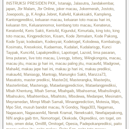
INSTRUKSI PRESIDEN PKK
,
Istanajp
,
Jalasutra
,
Jandakembar
,
japan
,
Jbr Malam
,
Jbr Online
,
joker macau
,
Jokermerah
,
Jostoto
,
Jowopools
,
jp
,
K Angka Jebret
,
Kafe4d
,
Kakeksakti
,
Kampleng
,
Kantongprediksi
,
keluaran macau
,
keluaran toto macau hari ini
,
keluaran ttm
,
Keluarannomor
,
kembang toto macau
,
Kenaterus
,
Keraton4d
,
Keris Sakti
,
Keris4d
,
Kigundul
,
Kimurtala
,
king toto
,
king
toto macau
,
Kingprediction
,
Kisam
,
Kode Jbrmalam
,
Kode Pakong
,
Kode Syair
,
kodealam
,
Kodesyair
,
Kodetogel
,
Kolodewa
,
Kombatsgp
,
Kosimatu
,
Kresekoioi
,
Kudaemas
,
Kudalari
,
Kudalarisgp
,
Kunci
Taypak
,
Kunci4d
,
Lapakprediksi
,
Lapotogel
,
Lazoid
,
lima pasaran
,
lima putaran
,
live toto macau
,
Livesgp
,
lottery
,
M4ngkongota
,
macau
,
macau jitu
,
macau jp hari ini
,
macau paling jitu
,
macau4d
,
Madgrowi
,
Maha4d
,
makau jepe hari ini
,
makau jp hari ini
,
makau prediksi
,
makau4d
,
Maniasgp
,
Mantrajp
,
Manungko Sakti
,
Manzza73
,
Masatoto
,
master prediksi
,
Master2d
,
Masterangka
,
Masterjitu
,
Masterlimbat
,
Mastersgp
,
Mataelangprediction
,
Mataelangprediksi
,
Mbah Khentung
,
Mbah Semar
,
Mbahgaib
,
Mbahsemar
,
Mbahsilingkit
,
Mbahsukro
,
Mbahtembus
,
Mbahtoto
,
Mbsdewa
,
Medanper
,
Mesinatm
,
Meyramedan
,
Mimpi Mbah Samali
,
Minangprediction
,
Motesia
,
Mpo
,
Mpo Slot
,
musuh bandot macau
,
N Gondoy
,
Naga303
,
Nagamas
,
Nagasaon
,
Nagasaon4d
,
Nenek Kramat
,
Neneksakti
,
Newfajarpakong
,
NIN angka gaib ttm
,
Nomortogel
,
Okekode
,
Okprediksi
,
om togel
,
om
toto
,
omen dolar
,
Omi88
,
Omitogel
,
Opesia
,
Padepokanprediksi
,
paito