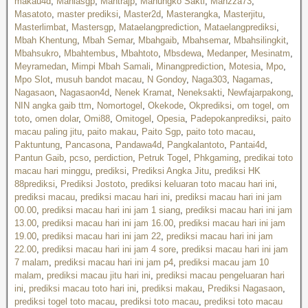
makau4d
,
Maniasgp
,
Mantrajp
,
Manungko Sakti
,
Manzza73
,
Masatoto
,
master prediksi
,
Master2d
,
Masterangka
,
Masterjitu
,
Masterlimbat
,
Mastersgp
,
Mataelangprediction
,
Mataelangprediksi
,
Mbah Khentung
,
Mbah Semar
,
Mbahgaib
,
Mbahsemar
,
Mbahsilingkit
,
Mbahsukro
,
Mbahtembus
,
Mbahtoto
,
Mbsdewa
,
Medanper
,
Mesinatm
,
Meyramedan
,
Mimpi Mbah Samali
,
Minangprediction
,
Motesia
,
Mpo
,
Mpo Slot
,
musuh bandot macau
,
N Gondoy
,
Naga303
,
Nagamas
,
Nagasaon
,
Nagasaon4d
,
Nenek Kramat
,
Neneksakti
,
Newfajarpakong
,
NIN angka gaib ttm
,
Nomortogel
,
Okekode
,
Okprediksi
,
om togel
,
om
toto
,
omen dolar
,
Omi88
,
Omitogel
,
Opesia
,
Padepokanprediksi
,
paito
macau paling jitu
,
paito makau
,
Paito Sgp
,
paito toto macau
,
Paktuntung
,
Pancasona
,
Pandawa4d
,
Pangkalantoto
,
Pantai4d
,
Pantun Gaib
,
pcso
,
perdiction
,
Petruk Togel
,
Phkgaming
,
predikai toto
macau hari minggu
,
prediksi
,
Prediksi Angka Jitu
,
prediksi HK
88prediksi
,
Prediksi Jostoto
,
prediksi keluaran toto macau hari ini
,
prediksi macau
,
prediksi macau hari ini
,
prediksi macau hari ini jam
00.00
,
prediksi macau hari ini jam 1 siang
,
prediksi macau hari ini jam
13.00
,
prediksi macau hari ini jam 16.00
,
prediksi macau hari ini jam
19.00
,
prediksi macau hari ini jam 22
,
prediksi macau hari ini jam
22.00
,
prediksi macau hari ini jam 4 sore
,
prediksi macau hari ini jam
7 malam
,
prediksi macau hari ini jam p4
,
prediksi macau jam 10
malam
,
prediksi macau jitu hari ini
,
prediksi macau pengeluaran hari
ini
,
prediksi macau toto hari ini
,
prediksi makau
,
Prediksi Nagasaon
,
prediksi togel toto macau
,
prediksi toto macau
,
prediksi toto macau