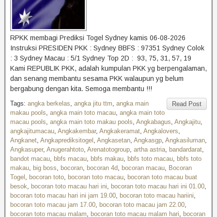
RPKK membagi Prediksi Togel Sydney kamis 06-08-2026
Instruksi PRESIDEN PKK : Sydney BBFS : 97351 Sydney Colok
: 3 Sydney Macau : 5/1 Sydney Top 2D : 93, 75, 31, 57, 19
Kami REPUBLIK PKK, adalah kumpulan PKK yg berpengalaman,
dan senang membantu sesama PKK walaupun yg belum
bergabung dengan kita. Semoga membantu !!!
Tags:
angka berkelas
,
angka jitu ttm
,
angka main
Read Post
makau pools
,
angka main toto macau
,
angka main toto
macau pools
,
angka main toto makau pools
,
Angkabagus
,
Angkajitu
,
angkajitumacau
,
Angkakembar
,
Angkakeramat
,
Angkalovers
,
Angkanet
,
Angkaprediksitogel
,
Angkasetan
,
Angkasgp
,
Angkasiluman
,
Angkasuper
,
Anugerahtoto
,
Arenatotogroup
,
artha astria
,
bandardarat
,
bandot macau
,
bbfs macau
,
bbfs makau
,
bbfs toto macau
,
bbfs toto
makau
,
big boss
,
bocoran
,
bocoran 4d
,
bocoran macau
,
Bocoran
Togel
,
bocoran toto
,
bocoran toto macau
,
bocoran toto macau buat
besok
,
bocoran toto macau hari ini
,
bocoran toto macau hari ini 01.00
,
bocoran toto macau hari ini jam 19.00
,
bocoran toto macau hariini
,
bocoran toto macau jam 17.00
,
bocoran toto macau jam 22.00
,
bocoran toto macau malam
,
bocoran toto macau malam hari
,
bocoran