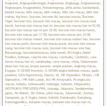
Angkanet
,
Angkaprediksitogel
,
Angkasetan
,
Angkasgp
,
Angkasiluman
,
Angkasuper
,
Anugerahtoto
,
Arenatotogroup
,
artha astria
,
bandardarat
,
bandot macau
,
bbfs macau
,
bbfs makau
,
bbfs toto macau
,
bbfs toto
makau
,
big boss
,
bocoran
,
bocoran 4d
,
bocoran macau
,
Bocoran
Togel
,
bocoran toto
,
bocoran toto macau
,
bocoran toto macau buat
besok
,
bocoran toto macau hari ini
,
bocoran toto macau hari ini 01.00
,
bocoran toto macau hari ini jam 19.00
,
bocoran toto macau hariini
,
bocoran toto macau jam 17.00
,
bocoran toto macau jam 22.00
,
bocoran toto macau malam
,
bocoran toto macau malam hari
,
bocoran
toto macau pools
,
bocoran toto macau pusat
,
bocoran toto macau
siang
,
bocoran toto macau sore
,
bocoran toto macau sore hari
,
Bocoransgp
,
bocorantotomacau
,
bola merah
,
BU Angka Jebret
Prediksi
,
bullseye
,
caecha toto macau
,
cambodia
,
Cantiktoto
,
cara
rumus macau hari ini
,
carolinaday
,
cece macau
,
china
,
Dadumaster
,
dewa toto macau
,
empat pasaran
,
empat putaran
,
engkong macau
,
Esgepe
,
G SENIN Amintoto
,
G SENIN angka berkelas macau
,
gadis
prediktor
,
GGU Agentotovip
,
Herists
,
hk
,
HK 81prediksi
,
Hknalo
,
i HK
4dprizelive
,
i HK Adhi Luwuk
,
iksi HK Amoysakti
,
IN angka jitu
macau
,
Indojitu
,
Indonesia4d
,
Indotogel
,
Indototo
,
Infojavatoto
,
INSTRUKSI PRESIDEN PKK
,
Istanajp
,
Jalasutra
,
Jandakembar
,
japan
,
Jbr Malam
,
Jbr Online
,
joker macau
,
Jokermerah
,
Jostoto
,
Jowopools
,
jp
,
K Angka Jebret
,
Kafe4d
,
Kakeksakti
,
Kampleng
,
Kantongprediksi
,
keluaran macau
,
keluaran toto macau hari ini
,