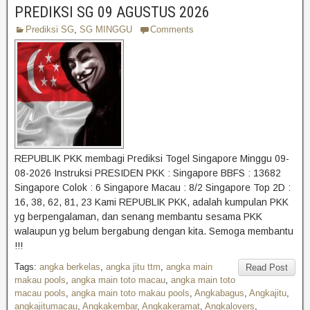
PREDIKSI SG 09 AGUSTUS 2026
Prediksi SG
,
SG MINGGU
Comments
REPUBLIK PKK membagi Prediksi Togel Singapore Minggu 09-
08-2026 Instruksi PRESIDEN PKK : Singapore BBFS : 13682
Singapore Colok : 6 Singapore Macau : 8/2 Singapore Top 2D :
16, 38, 62, 81, 23 Kami REPUBLIK PKK, adalah kumpulan PKK
yg berpengalaman, dan senang membantu sesama PKK
walaupun yg belum bergabung dengan kita. Semoga membantu
!!!
Tags:
angka berkelas
,
angka jitu ttm
,
angka main
Read Post
makau pools
,
angka main toto macau
,
angka main toto
macau pools
,
angka main toto makau pools
,
Angkabagus
,
Angkajitu
,
angkajitumacau
,
Angkakembar
,
Angkakeramat
,
Angkalovers
,