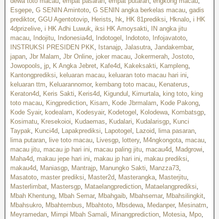
dewa toto macau
,
empat pasaran
,
empat putaran
,
engkong macau
,
Esgepe
,
G SENIN Amintoto
,
G SENIN angka berkelas macau
,
gadis
prediktor
,
GGU Agentotovip
,
Herists
,
hk
,
HK 81prediksi
,
Hknalo
,
i HK
4dprizelive
,
i HK Adhi Luwuk
,
iksi HK Amoysakti
,
IN angka jitu
macau
,
Indojitu
,
Indonesia4d
,
Indotogel
,
Indototo
,
Infojavatoto
,
INSTRUKSI PRESIDEN PKK
,
Istanajp
,
Jalasutra
,
Jandakembar
,
japan
,
Jbr Malam
,
Jbr Online
,
joker macau
,
Jokermerah
,
Jostoto
,
Jowopools
,
jp
,
K Angka Jebret
,
Kafe4d
,
Kakeksakti
,
Kampleng
,
Kantongprediksi
,
keluaran macau
,
keluaran toto macau hari ini
,
keluaran ttm
,
Keluarannomor
,
kembang toto macau
,
Kenaterus
,
Keraton4d
,
Keris Sakti
,
Keris4d
,
Kigundul
,
Kimurtala
,
king toto
,
king
toto macau
,
Kingprediction
,
Kisam
,
Kode Jbrmalam
,
Kode Pakong
,
Kode Syair
,
kodealam
,
Kodesyair
,
Kodetogel
,
Kolodewa
,
Kombatsgp
,
Kosimatu
,
Kresekoioi
,
Kudaemas
,
Kudalari
,
Kudalarisgp
,
Kunci
Taypak
,
Kunci4d
,
Lapakprediksi
,
Lapotogel
,
Lazoid
,
lima pasaran
,
lima putaran
,
live toto macau
,
Livesgp
,
lottery
,
M4ngkongota
,
macau
,
macau jitu
,
macau jp hari ini
,
macau paling jitu
,
macau4d
,
Madgrowi
,
Maha4d
,
makau jepe hari ini
,
makau jp hari ini
,
makau prediksi
,
makau4d
,
Maniasgp
,
Mantrajp
,
Manungko Sakti
,
Manzza73
,
Masatoto
,
master prediksi
,
Master2d
,
Masterangka
,
Masterjitu
,
Masterlimbat
,
Mastersgp
,
Mataelangprediction
,
Mataelangprediksi
,
Mbah Khentung
,
Mbah Semar
,
Mbahgaib
,
Mbahsemar
,
Mbahsilingkit
,
Mbahsukro
,
Mbahtembus
,
Mbahtoto
,
Mbsdewa
,
Medanper
,
Mesinatm
,
Meyramedan
,
Mimpi Mbah Samali
,
Minangprediction
,
Motesia
,
Mpo
,