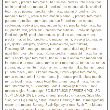
hari sabtu
,
prediksi toto macau hari selasa
,
prediksi toto macau hari
senin
,
prediksi toto macau juli
,
prediksi toto macau pakcik
,
prediksi
toto macau pebruari
,
prediksi toto macau pitaran 3
,
prediksi toto
macau putaran 1
,
prediksi toto macau putaran 2
,
prediksi toto macau
putaran 4
,
prediksi toto macau putaran 5
,
prediksi toto macau
september
,
prediksi toto macau.com hari ini
,
prediksi totomacau hari
ini
,
prediksi ttm
,
prediksiku
,
prediksimacauhariini
,
Prediksisingapore
,
Prediksitogel55
,
prediksitotomacau
,
predikso toto macau maret
,
predksi macau toto
,
predksi toto macau hari ini
,
presiksi toto macau
juni
,
qdal88
,
qdalplay
,
qdaltoto
,
Ramalantoto
,
Restoslot4d
,
Resulttogel88
,
ritual gaib macau
,
ritual macau
,
ritual togel macau
,
ritual ttm
,
royal toto macau
,
Rumahprediksi
,
rumus 2d macau hari ini
,
rumus angka ajaib toto macau hari ini
,
rumus angka toto macau hari
ini
,
rumus ekor toto macau
,
rumus ekor toto makau
,
rumus jitu
,
rumus
jitu macau
,
rumus jitu macau hari ini
,
rumus jitu makau hari ini
,
rumus
jitu toto macau
,
rumus kepala makau
,
rumus kepala toto macau
,
rumus macau hari ini
,
rumus macau jitu
,
rumus prediksi bola merah
,
rumus togel macau
,
rumus togel ttm
,
rumus tunggal macau hari ini
,
rumustotomacau
,
S 12kiageng
,
SABTU angka gaib macau
,
sang
master angka
,
Saranatogel
,
SG INSTRUKSI PRESIDEN PKK
,
SG
SEPTEMBER 2021
,
sidney
,
siluman prediksi
,
singapore
,
Situs Mpo
Slot
,
Situs Ug Gaming
,
Situs Ultimate Gaming
,
Situs Ultimategaming
,
sniper toto macau
,
Suhusg
,
Syair Sgp
,
syair toto
,
Syair Toto Macau
,
syair toto macau pool
,
syair toto makau
,
Syairpitung
,
taiwan
,