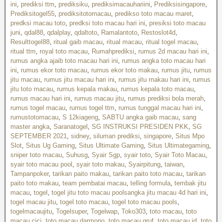
ini
,
prediksi ttm
,
prediksiku
,
prediksimacauhariini
,
Prediksisingapore
,
Prediksitogel55
,
prediksitotomacau
,
predikso toto macau maret
,
predksi macau toto
,
predksi toto macau hari ini
,
presiksi toto macau
juni
,
qdal88
,
qdalplay
,
qdaltoto
,
Ramalantoto
,
Restoslot4d
,
Resulttogel88
,
ritual gaib macau
,
ritual macau
,
ritual togel macau
,
ritual ttm
,
royal toto macau
,
Rumahprediksi
,
rumus 2d macau hari ini
,
rumus angka ajaib toto macau hari ini
,
rumus angka toto macau hari
ini
,
rumus ekor toto macau
,
rumus ekor toto makau
,
rumus jitu
,
rumus
jitu macau
,
rumus jitu macau hari ini
,
rumus jitu makau hari ini
,
rumus
jitu toto macau
,
rumus kepala makau
,
rumus kepala toto macau
,
rumus macau hari ini
,
rumus macau jitu
,
rumus prediksi bola merah
,
rumus togel macau
,
rumus togel ttm
,
rumus tunggal macau hari ini
,
rumustotomacau
,
S 12kiageng
,
SABTU angka gaib macau
,
sang
master angka
,
Saranatogel
,
SG INSTRUKSI PRESIDEN PKK
,
SG
SEPTEMBER 2021
,
sidney
,
siluman prediksi
,
singapore
,
Situs Mpo
Slot
,
Situs Ug Gaming
,
Situs Ultimate Gaming
,
Situs Ultimategaming
,
sniper toto macau
,
Suhusg
,
Syair Sgp
,
syair toto
,
Syair Toto Macau
,
syair toto macau pool
,
syair toto makau
,
Syairpitung
,
taiwan
,
Tampanpoker
,
tarikan paito makau
,
tarikan paito toto macau
,
tarikan
paito toto makau
,
team pembatai macau
,
telling formula
,
tembak jitu
macau
,
togel
,
togel jitu toto macau poolsangka jitu macau 4d hari ini
,
togel macau jitu
,
togel toto macau
,
togel toto macau pools
,
togelmacaujitu
,
Togelsuper
,
Togelwap
,
Toko303
,
toto macau
,
toto
macau cici
,
toto macau darmono
,
toto macau gruf
,
toto macau id
,
toto