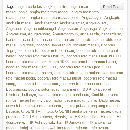
Tags:
angka berkelas
,
angka jitu ttm
,
angka main
Read Post
makau pools
,
angka main toto macau
,
angka main toto
macau pools
,
angka main toto makau pools
,
Angkabagus
,
Angkajitu
,
angkajitumacau
,
Angkakembar
,
Angkakeramat
,
Angkalovers
,
Angkanet
,
Angkaprediksitogel
,
Angkasetan
,
Angkasgp
,
Angkasiluman
,
Angkasuper
,
Anugerahtoto
,
Arenatotogroup
,
artha astria
,
bandardarat
,
bandot macau
,
bbfs macau
,
bbfs makau
,
bbfs toto macau
,
bbfs toto
makau
,
big boss
,
bocoran
,
bocoran 4d
,
bocoran macau
,
Bocoran
Togel
,
bocoran toto
,
bocoran toto macau
,
bocoran toto macau buat
besok
,
bocoran toto macau hari ini
,
bocoran toto macau hari ini 01.00
,
bocoran toto macau hari ini jam 19.00
,
bocoran toto macau hariini
,
bocoran toto macau jam 17.00
,
bocoran toto macau jam 22.00
,
bocoran toto macau malam
,
bocoran toto macau malam hari
,
bocoran
toto macau pools
,
bocoran toto macau pusat
,
bocoran toto macau
siang
,
bocoran toto macau sore
,
bocoran toto macau sore hari
,
Bocoransgp
,
bocorantotomacau
,
bola merah
,
BU Angka Jebret
Prediksi
,
bullseye
,
caecha toto macau
,
cambodia
,
Cantiktoto
,
cara
rumus macau hari ini
,
carolinaday
,
cece macau
,
china
,
Dadumaster
,
dewa toto macau
,
empat pasaran
,
empat putaran
,
engkong macau
,
Esgepe
,
G SENIN Amintoto
,
G SENIN angka berkelas macau
,
gadis
prediktor
,
GGU Agentotovip
,
Herists
,
hk
,
HK 81prediksi
,
Hknalo
,
i HK
4dprizelive
,
i HK Adhi Luwuk
,
iksi HK Amoysakti
,
IN angka jitu
macau
,
Indojitu
,
Indonesia4d
,
Indotogel
,
Indototo
,
Infojavatoto
,