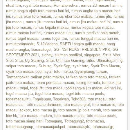
ritual ttm
,
royal toto macau
,
Rumahprediksi
,
rumus 2d macau hari ini
,
rumus angka ajaib toto macau hari ini
,
rumus angka toto macau hari
ini
,
rumus ekor toto macau
,
rumus ekor toto makau
,
rumus jitu
,
rumus
jitu macau
,
rumus jitu macau hari ini
,
rumus jitu makau hari ini
,
rumus
jitu toto macau
,
rumus kepala makau
,
rumus kepala toto macau
,
rumus macau hari ini
,
rumus macau jitu
,
rumus prediksi bola merah
,
rumus togel macau
,
rumus togel ttm
,
rumus tunggal macau hari ini
,
rumustotomacau
,
S 12kiageng
,
SABTU angka gaib macau
,
sang
master angka
,
Saranatogel
,
SG INSTRUKSI PRESIDEN PKK
,
SG
SEPTEMBER 2021
,
sidney
,
siluman prediksi
,
singapore
,
Situs Mpo
Slot
,
Situs Ug Gaming
,
Situs Ultimate Gaming
,
Situs Ultimategaming
,
sniper toto macau
,
Suhusg
,
Syair Sgp
,
syair toto
,
Syair Toto Macau
,
syair toto macau pool
,
syair toto makau
,
Syairpitung
,
taiwan
,
Tampanpoker
,
tarikan paito makau
,
tarikan paito toto macau
,
tarikan
paito toto makau
,
team pembatai macau
,
telling formula
,
tembak jitu
macau
,
togel
,
togel jitu toto macau poolsangka jitu macau 4d hari ini
,
togel macau jitu
,
togel toto macau
,
togel toto macau pools
,
togelmacaujitu
,
Togelsuper
,
Togelwap
,
Toko303
,
toto macau
,
toto
macau cici
,
toto macau darmono
,
toto macau gruf
,
toto macau id
,
toto
macau jackpot
,
toto macau jp
,
toto macau jp bola merah
,
toto macau
libe hk
,
toto macau madam
,
toto macau mania
,
toto macau pools
,
toto macau siang hari
,
Totoagung
,
Totoagung2
,
totomacau
,
totomacaugroup
,
totomacaujackpot
,
totomacaujitu
,
totomacaujp
,