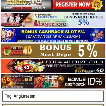
Tag:
Angkasetan