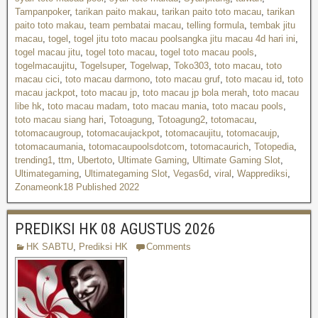
Tampanpoker
,
tarikan paito makau
,
tarikan paito toto macau
,
tarikan
paito toto makau
,
team pembatai macau
,
telling formula
,
tembak jitu
macau
,
togel
,
togel jitu toto macau poolsangka jitu macau 4d hari ini
,
togel macau jitu
,
togel toto macau
,
togel toto macau pools
,
togelmacaujitu
,
Togelsuper
,
Togelwap
,
Toko303
,
toto macau
,
toto
macau cici
,
toto macau darmono
,
toto macau gruf
,
toto macau id
,
toto
macau jackpot
,
toto macau jp
,
toto macau jp bola merah
,
toto macau
libe hk
,
toto macau madam
,
toto macau mania
,
toto macau pools
,
toto macau siang hari
,
Totoagung
,
Totoagung2
,
totomacau
,
totomacaugroup
,
totomacaujackpot
,
totomacaujitu
,
totomacaujp
,
totomacaumania
,
totomacaupoolsdotcom
,
totomacaurich
,
Totopedia
,
trending1
,
ttm
,
Ubertoto
,
Ultimate Gaming
,
Ultimate Gaming Slot
,
Ultimategaming
,
Ultimategaming Slot
,
Vegas6d
,
viral
,
Wapprediksi
,
Zonameonk18 Published 2022
PREDIKSI HK 08 AGUSTUS 2026
HK SABTU
,
Prediksi HK
Comments