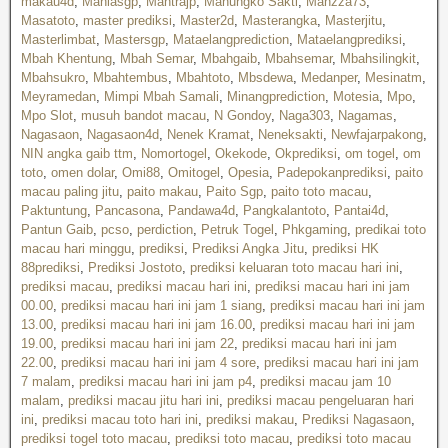
makau4d
,
Maniasgp
,
Mantrajp
,
Manungko Sakti
,
Manzza73
,
Masatoto
,
master prediksi
,
Master2d
,
Masterangka
,
Masterjitu
,
Masterlimbat
,
Mastersgp
,
Mataelangprediction
,
Mataelangprediksi
,
Mbah Khentung
,
Mbah Semar
,
Mbahgaib
,
Mbahsemar
,
Mbahsilingkit
,
Mbahsukro
,
Mbahtembus
,
Mbahtoto
,
Mbsdewa
,
Medanper
,
Mesinatm
,
Meyramedan
,
Mimpi Mbah Samali
,
Minangprediction
,
Motesia
,
Mpo
,
Mpo Slot
,
musuh bandot macau
,
N Gondoy
,
Naga303
,
Nagamas
,
Nagasaon
,
Nagasaon4d
,
Nenek Kramat
,
Neneksakti
,
Newfajarpakong
,
NIN angka gaib ttm
,
Nomortogel
,
Okekode
,
Okprediksi
,
om togel
,
om
toto
,
omen dolar
,
Omi88
,
Omitogel
,
Opesia
,
Padepokanprediksi
,
paito
macau paling jitu
,
paito makau
,
Paito Sgp
,
paito toto macau
,
Paktuntung
,
Pancasona
,
Pandawa4d
,
Pangkalantoto
,
Pantai4d
,
Pantun Gaib
,
pcso
,
perdiction
,
Petruk Togel
,
Phkgaming
,
predikai toto
macau hari minggu
,
prediksi
,
Prediksi Angka Jitu
,
prediksi HK
88prediksi
,
Prediksi Jostoto
,
prediksi keluaran toto macau hari ini
,
prediksi macau
,
prediksi macau hari ini
,
prediksi macau hari ini jam
00.00
,
prediksi macau hari ini jam 1 siang
,
prediksi macau hari ini jam
13.00
,
prediksi macau hari ini jam 16.00
,
prediksi macau hari ini jam
19.00
,
prediksi macau hari ini jam 22
,
prediksi macau hari ini jam
22.00
,
prediksi macau hari ini jam 4 sore
,
prediksi macau hari ini jam
7 malam
,
prediksi macau hari ini jam p4
,
prediksi macau jam 10
malam
,
prediksi macau jitu hari ini
,
prediksi macau pengeluaran hari
ini
,
prediksi macau toto hari ini
,
prediksi makau
,
Prediksi Nagasaon
,
prediksi togel toto macau
,
prediksi toto macau
,
prediksi toto macau