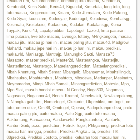
keluaran ttm
,
Keluarannomor
,
kembang toto macau
,
Kenaterus
,
Keraton4d
,
Keris Sakti
,
Keris4d
,
Kigundul
,
Kimurtala
,
king toto
,
king
toto macau
,
Kingprediction
,
Kisam
,
Kode Jbrmalam
,
Kode Pakong
,
Kode Syair
,
kodealam
,
Kodesyair
,
Kodetogel
,
Kolodewa
,
Kombatsgp
,
Kosimatu
,
Kresekoioi
,
Kudaemas
,
Kudalari
,
Kudalarisgp
,
Kunci
Taypak
,
Kunci4d
,
Lapakprediksi
,
Lapotogel
,
Lazoid
,
lima pasaran
,
lima putaran
,
live toto macau
,
Livesgp
,
lottery
,
M4ngkongota
,
macau
,
macau jitu
,
macau jp hari ini
,
macau paling jitu
,
macau4d
,
Madgrowi
,
Maha4d
,
makau jepe hari ini
,
makau jp hari ini
,
makau prediksi
,
makau4d
,
Maniasgp
,
Mantrajp
,
Manungko Sakti
,
Manzza73
,
Masatoto
,
master prediksi
,
Master2d
,
Masterangka
,
Masterjitu
,
Masterlimbat
,
Mastersgp
,
Mataelangprediction
,
Mataelangprediksi
,
Mbah Khentung
,
Mbah Semar
,
Mbahgaib
,
Mbahsemar
,
Mbahsilingkit
,
Mbahsukro
,
Mbahtembus
,
Mbahtoto
,
Mbsdewa
,
Medanper
,
Mesinatm
,
Meyramedan
,
Mimpi Mbah Samali
,
Minangprediction
,
Motesia
,
Mpo
,
Mpo Slot
,
musuh bandot macau
,
N Gondoy
,
Naga303
,
Nagamas
,
Nagasaon
,
Nagasaon4d
,
Nenek Kramat
,
Neneksakti
,
Newfajarpakong
,
NIN angka gaib ttm
,
Nomortogel
,
Okekode
,
Okprediksi
,
om togel
,
om
toto
,
omen dolar
,
Omi88
,
Omitogel
,
Opesia
,
Padepokanprediksi
,
paito
macau paling jitu
,
paito makau
,
Paito Sgp
,
paito toto macau
,
Paktuntung
,
Pancasona
,
Pandawa4d
,
Pangkalantoto
,
Pantai4d
,
Pantun Gaib
,
pcso
,
perdiction
,
Petruk Togel
,
Phkgaming
,
predikai toto
macau hari minggu
,
prediksi
,
Prediksi Angka Jitu
,
prediksi HK
88prediksi
,
Prediksi Jostoto
,
prediksi keluaran toto macau hari ini
,