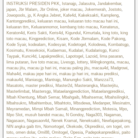
INSTRUKSI PRESIDEN PKK
,
Istanajp
,
Jalasutra
,
Jandakembar
,
japan
,
Jbr Malam
,
Jbr Online
,
joker macau
,
Jokermerah
,
Jostoto
,
Jowopools
,
jp
,
K Angka Jebret
,
Kafe4d
,
Kakeksakti
,
Kampleng
,
Kantongprediksi
,
keluaran macau
,
keluaran toto macau hari ini
,
keluaran ttm
,
Keluarannomor
,
kembang toto macau
,
Kenaterus
,
Keraton4d
,
Keris Sakti
,
Keris4d
,
Kigundul
,
Kimurtala
,
king toto
,
king
toto macau
,
Kingprediction
,
Kisam
,
Kode Jbrmalam
,
Kode Pakong
,
Kode Syair
,
kodealam
,
Kodesyair
,
Kodetogel
,
Kolodewa
,
Kombatsgp
,
Kosimatu
,
Kresekoioi
,
Kudaemas
,
Kudalari
,
Kudalarisgp
,
Kunci
Taypak
,
Kunci4d
,
Lapakprediksi
,
Lapotogel
,
Lazoid
,
lima pasaran
,
lima putaran
,
live toto macau
,
Livesgp
,
lottery
,
M4ngkongota
,
macau
,
macau jitu
,
macau jp hari ini
,
macau paling jitu
,
macau4d
,
Madgrowi
,
Maha4d
,
makau jepe hari ini
,
makau jp hari ini
,
makau prediksi
,
makau4d
,
Maniasgp
,
Mantrajp
,
Manungko Sakti
,
Manzza73
,
Masatoto
,
master prediksi
,
Master2d
,
Masterangka
,
Masterjitu
,
Masterlimbat
,
Mastersgp
,
Mataelangprediction
,
Mataelangprediksi
,
Mbah Khentung
,
Mbah Semar
,
Mbahgaib
,
Mbahsemar
,
Mbahsilingkit
,
Mbahsukro
,
Mbahtembus
,
Mbahtoto
,
Mbsdewa
,
Medanper
,
Mesinatm
,
Meyramedan
,
Mimpi Mbah Samali
,
Minangprediction
,
Motesia
,
Mpo
,
Mpo Slot
,
musuh bandot macau
,
N Gondoy
,
Naga303
,
Nagamas
,
Nagasaon
,
Nagasaon4d
,
Nenek Kramat
,
Neneksakti
,
Newfajarpakong
,
NIN angka gaib ttm
,
Nomortogel
,
Okekode
,
Okprediksi
,
om togel
,
om
toto
,
omen dolar
,
Omi88
,
Omitogel
,
Opesia
,
Padepokanprediksi
,
paito