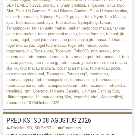
SEPTEMBER 2021
,
sidney
,
siluman prediksi
,
singapore
,
Situs Mpo
Slot
,
Situs Ug Gaming
,
Situs Ultimate Gaming
,
Situs Ultimategaming
,
sniper toto macau
,
Suhusg
,
Syair Sgp
,
syair toto
,
Syair Toto Macau
,
syair toto macau pool
,
syair toto makau
,
Syairpitung
,
taiwan
,
Tampanpoker
,
tarikan paito makau
,
tarikan paito toto macau
,
tarikan
paito toto makau
,
team pembatai macau
,
telling formula
,
tembak jitu
macau
,
togel
,
togel jitu toto macau poolsangka jitu macau 4d hari ini
,
togel macau jitu
,
togel toto macau
,
togel toto macau pools
,
togelmacaujitu
,
Togelsuper
,
Togelwap
,
Toko303
,
toto macau
,
toto
macau cici
,
toto macau darmono
,
toto macau gruf
,
toto macau id
,
toto
macau jackpot
,
toto macau jp
,
toto macau jp bola merah
,
toto macau
libe hk
,
toto macau madam
,
toto macau mania
,
toto macau pools
,
toto macau siang hari
,
Totoagung
,
Totoagung2
,
totomacau
,
totomacaugroup
,
totomacaujackpot
,
totomacaujitu
,
totomacaujp
,
totomacaumania
,
totomacaupoolsdotcom
,
totomacaurich
,
Totopedia
,
trending1
,
ttm
,
Ubertoto
,
Ultimate Gaming
,
Ultimate Gaming Slot
,
Ultimategaming
,
Ultimategaming Slot
,
Vegas6d
,
viral
,
Wapprediksi
,
Zonameonk18 Published 2022
PREDIKSI SD 08 AGUSTUS 2026
Prediksi SD
,
SD SABTU
Comments