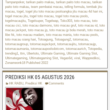
Tampanpoker
,
tarikan paito makau
,
tarikan paito toto macau
,
tarikan
paito toto makau
,
team pembatai macau
,
telling formula
,
tembak jitu
macau
,
togel
,
togel jitu toto macau poolsangka jitu macau 4d hari ini
,
togel macau jitu
,
togel toto macau
,
togel toto macau pools
,
togelmacaujitu
,
Togelsuper
,
Togelwap
,
Toko303
,
toto macau
,
toto
macau cici
,
toto macau darmono
,
toto macau gruf
,
toto macau id
,
toto
macau jackpot
,
toto macau jp
,
toto macau jp bola merah
,
toto macau
libe hk
,
toto macau madam
,
toto macau mania
,
toto macau pools
,
toto macau siang hari
,
Totoagung
,
Totoagung2
,
totomacau
,
totomacaugroup
,
totomacaujackpot
,
totomacaujitu
,
totomacaujp
,
totomacaumania
,
totomacaupoolsdotcom
,
totomacaurich
,
Totopedia
,
trending1
,
ttm
,
Ubertoto
,
Ultimate Gaming
,
Ultimate Gaming Slot
,
Ultimategaming
,
Ultimategaming Slot
,
Vegas6d
,
viral
,
Wapprediksi
,
Zonameonk18 Published 2022
PREDIKSI HK 05 AGUSTUS 2026
HK RABU
,
Prediksi HK
Comments