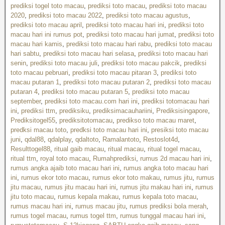
prediksi togel toto macau
,
prediksi toto macau
,
prediksi toto macau
2020
,
prediksi toto macau 2022
,
prediksi toto macau agustus
,
prediksi toto macau april
,
prediksi toto macau hari ini
,
prediksi toto
macau hari ini rumus pot
,
prediksi toto macau hari jumat
,
prediksi toto
macau hari kamis
,
prediksi toto macau hari rabu
,
prediksi toto macau
hari sabtu
,
prediksi toto macau hari selasa
,
prediksi toto macau hari
senin
,
prediksi toto macau juli
,
prediksi toto macau pakcik
,
prediksi
toto macau pebruari
,
prediksi toto macau pitaran 3
,
prediksi toto
macau putaran 1
,
prediksi toto macau putaran 2
,
prediksi toto macau
putaran 4
,
prediksi toto macau putaran 5
,
prediksi toto macau
september
,
prediksi toto macau.com hari ini
,
prediksi totomacau hari
ini
,
prediksi ttm
,
prediksiku
,
prediksimacauhariini
,
Prediksisingapore
,
Prediksitogel55
,
prediksitotomacau
,
predikso toto macau maret
,
predksi macau toto
,
predksi toto macau hari ini
,
presiksi toto macau
juni
,
qdal88
,
qdalplay
,
qdaltoto
,
Ramalantoto
,
Restoslot4d
,
Resulttogel88
,
ritual gaib macau
,
ritual macau
,
ritual togel macau
,
ritual ttm
,
royal toto macau
,
Rumahprediksi
,
rumus 2d macau hari ini
,
rumus angka ajaib toto macau hari ini
,
rumus angka toto macau hari
ini
,
rumus ekor toto macau
,
rumus ekor toto makau
,
rumus jitu
,
rumus
jitu macau
,
rumus jitu macau hari ini
,
rumus jitu makau hari ini
,
rumus
jitu toto macau
,
rumus kepala makau
,
rumus kepala toto macau
,
rumus macau hari ini
,
rumus macau jitu
,
rumus prediksi bola merah
,
rumus togel macau
,
rumus togel ttm
,
rumus tunggal macau hari ini
,