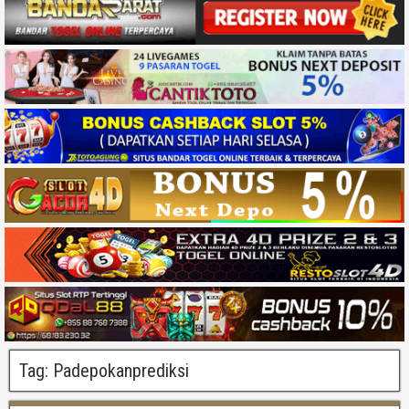
Tag:
Padepokanprediksi