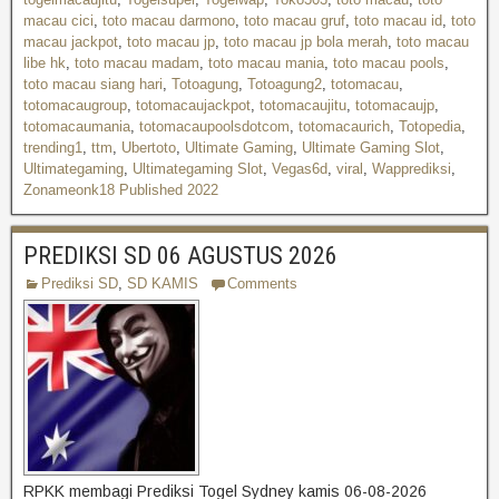
macau cici
,
toto macau darmono
,
toto macau gruf
,
toto macau id
,
toto
macau jackpot
,
toto macau jp
,
toto macau jp bola merah
,
toto macau
libe hk
,
toto macau madam
,
toto macau mania
,
toto macau pools
,
toto macau siang hari
,
Totoagung
,
Totoagung2
,
totomacau
,
totomacaugroup
,
totomacaujackpot
,
totomacaujitu
,
totomacaujp
,
totomacaumania
,
totomacaupoolsdotcom
,
totomacaurich
,
Totopedia
,
trending1
,
ttm
,
Ubertoto
,
Ultimate Gaming
,
Ultimate Gaming Slot
,
Ultimategaming
,
Ultimategaming Slot
,
Vegas6d
,
viral
,
Wapprediksi
,
Zonameonk18 Published 2022
PREDIKSI SD 06 AGUSTUS 2026
Prediksi SD
,
SD KAMIS
Comments
RPKK membagi Prediksi Togel Sydney kamis 06-08-2026