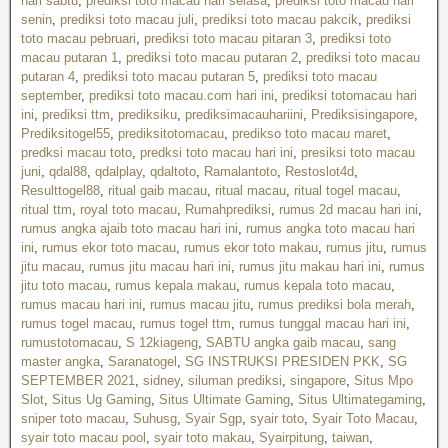
hari sabtu
,
prediksi toto macau hari selasa
,
prediksi toto macau hari
senin
,
prediksi toto macau juli
,
prediksi toto macau pakcik
,
prediksi
toto macau pebruari
,
prediksi toto macau pitaran 3
,
prediksi toto
macau putaran 1
,
prediksi toto macau putaran 2
,
prediksi toto macau
putaran 4
,
prediksi toto macau putaran 5
,
prediksi toto macau
september
,
prediksi toto macau.com hari ini
,
prediksi totomacau hari
ini
,
prediksi ttm
,
prediksiku
,
prediksimacauhariini
,
Prediksisingapore
,
Prediksitogel55
,
prediksitotomacau
,
predikso toto macau maret
,
predksi macau toto
,
predksi toto macau hari ini
,
presiksi toto macau
juni
,
qdal88
,
qdalplay
,
qdaltoto
,
Ramalantoto
,
Restoslot4d
,
Resulttogel88
,
ritual gaib macau
,
ritual macau
,
ritual togel macau
,
ritual ttm
,
royal toto macau
,
Rumahprediksi
,
rumus 2d macau hari ini
,
rumus angka ajaib toto macau hari ini
,
rumus angka toto macau hari
ini
,
rumus ekor toto macau
,
rumus ekor toto makau
,
rumus jitu
,
rumus
jitu macau
,
rumus jitu macau hari ini
,
rumus jitu makau hari ini
,
rumus
jitu toto macau
,
rumus kepala makau
,
rumus kepala toto macau
,
rumus macau hari ini
,
rumus macau jitu
,
rumus prediksi bola merah
,
rumus togel macau
,
rumus togel ttm
,
rumus tunggal macau hari ini
,
rumustotomacau
,
S 12kiageng
,
SABTU angka gaib macau
,
sang
master angka
,
Saranatogel
,
SG INSTRUKSI PRESIDEN PKK
,
SG
SEPTEMBER 2021
,
sidney
,
siluman prediksi
,
singapore
,
Situs Mpo
Slot
,
Situs Ug Gaming
,
Situs Ultimate Gaming
,
Situs Ultimategaming
,
sniper toto macau
,
Suhusg
,
Syair Sgp
,
syair toto
,
Syair Toto Macau
,
syair toto macau pool
,
syair toto makau
,
Syairpitung
,
taiwan
,