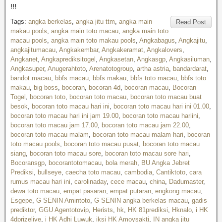
!!!
Tags:
angka berkelas
,
angka jitu ttm
,
angka main
Read Post
makau pools
,
angka main toto macau
,
angka main toto
macau pools
,
angka main toto makau pools
,
Angkabagus
,
Angkajitu
,
angkajitumacau
,
Angkakembar
,
Angkakeramat
,
Angkalovers
,
Angkanet
,
Angkaprediksitogel
,
Angkasetan
,
Angkasgp
,
Angkasiluman
,
Angkasuper
,
Anugerahtoto
,
Arenatotogroup
,
artha astria
,
bandardarat
,
bandot macau
,
bbfs macau
,
bbfs makau
,
bbfs toto macau
,
bbfs toto
makau
,
big boss
,
bocoran
,
bocoran 4d
,
bocoran macau
,
Bocoran
Togel
,
bocoran toto
,
bocoran toto macau
,
bocoran toto macau buat
besok
,
bocoran toto macau hari ini
,
bocoran toto macau hari ini 01.00
,
bocoran toto macau hari ini jam 19.00
,
bocoran toto macau hariini
,
bocoran toto macau jam 17.00
,
bocoran toto macau jam 22.00
,
bocoran toto macau malam
,
bocoran toto macau malam hari
,
bocoran
toto macau pools
,
bocoran toto macau pusat
,
bocoran toto macau
siang
,
bocoran toto macau sore
,
bocoran toto macau sore hari
,
Bocoransgp
,
bocorantotomacau
,
bola merah
,
BU Angka Jebret
Prediksi
,
bullseye
,
caecha toto macau
,
cambodia
,
Cantiktoto
,
cara
rumus macau hari ini
,
carolinaday
,
cece macau
,
china
,
Dadumaster
,
dewa toto macau
,
empat pasaran
,
empat putaran
,
engkong macau
,
Esgepe
,
G SENIN Amintoto
,
G SENIN angka berkelas macau
,
gadis
prediktor
,
GGU Agentotovip
,
Herists
,
hk
,
HK 81prediksi
,
Hknalo
,
i HK
4dprizelive
,
i HK Adhi Luwuk
,
iksi HK Amoysakti
,
IN angka jitu