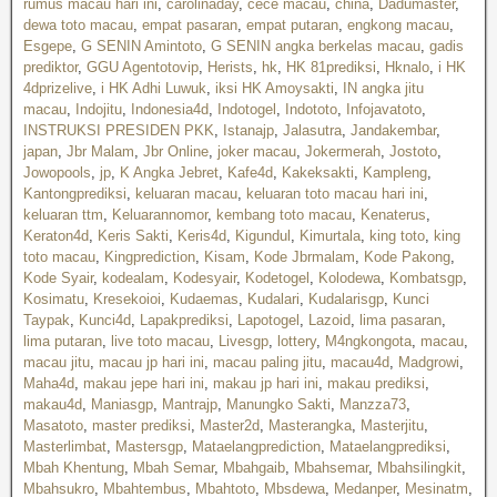
rumus macau hari ini
,
carolinaday
,
cece macau
,
china
,
Dadumaster
,
dewa toto macau
,
empat pasaran
,
empat putaran
,
engkong macau
,
Esgepe
,
G SENIN Amintoto
,
G SENIN angka berkelas macau
,
gadis
prediktor
,
GGU Agentotovip
,
Herists
,
hk
,
HK 81prediksi
,
Hknalo
,
i HK
4dprizelive
,
i HK Adhi Luwuk
,
iksi HK Amoysakti
,
IN angka jitu
macau
,
Indojitu
,
Indonesia4d
,
Indotogel
,
Indototo
,
Infojavatoto
,
INSTRUKSI PRESIDEN PKK
,
Istanajp
,
Jalasutra
,
Jandakembar
,
japan
,
Jbr Malam
,
Jbr Online
,
joker macau
,
Jokermerah
,
Jostoto
,
Jowopools
,
jp
,
K Angka Jebret
,
Kafe4d
,
Kakeksakti
,
Kampleng
,
Kantongprediksi
,
keluaran macau
,
keluaran toto macau hari ini
,
keluaran ttm
,
Keluarannomor
,
kembang toto macau
,
Kenaterus
,
Keraton4d
,
Keris Sakti
,
Keris4d
,
Kigundul
,
Kimurtala
,
king toto
,
king
toto macau
,
Kingprediction
,
Kisam
,
Kode Jbrmalam
,
Kode Pakong
,
Kode Syair
,
kodealam
,
Kodesyair
,
Kodetogel
,
Kolodewa
,
Kombatsgp
,
Kosimatu
,
Kresekoioi
,
Kudaemas
,
Kudalari
,
Kudalarisgp
,
Kunci
Taypak
,
Kunci4d
,
Lapakprediksi
,
Lapotogel
,
Lazoid
,
lima pasaran
,
lima putaran
,
live toto macau
,
Livesgp
,
lottery
,
M4ngkongota
,
macau
,
macau jitu
,
macau jp hari ini
,
macau paling jitu
,
macau4d
,
Madgrowi
,
Maha4d
,
makau jepe hari ini
,
makau jp hari ini
,
makau prediksi
,
makau4d
,
Maniasgp
,
Mantrajp
,
Manungko Sakti
,
Manzza73
,
Masatoto
,
master prediksi
,
Master2d
,
Masterangka
,
Masterjitu
,
Masterlimbat
,
Mastersgp
,
Mataelangprediction
,
Mataelangprediksi
,
Mbah Khentung
,
Mbah Semar
,
Mbahgaib
,
Mbahsemar
,
Mbahsilingkit
,
Mbahsukro
,
Mbahtembus
,
Mbahtoto
,
Mbsdewa
,
Medanper
,
Mesinatm
,