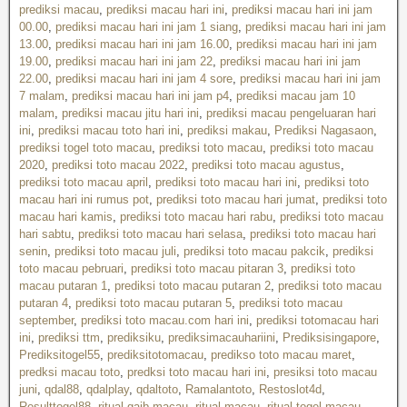
prediksi macau
,
prediksi macau hari ini
,
prediksi macau hari ini jam
00.00
,
prediksi macau hari ini jam 1 siang
,
prediksi macau hari ini jam
13.00
,
prediksi macau hari ini jam 16.00
,
prediksi macau hari ini jam
19.00
,
prediksi macau hari ini jam 22
,
prediksi macau hari ini jam
22.00
,
prediksi macau hari ini jam 4 sore
,
prediksi macau hari ini jam
7 malam
,
prediksi macau hari ini jam p4
,
prediksi macau jam 10
malam
,
prediksi macau jitu hari ini
,
prediksi macau pengeluaran hari
ini
,
prediksi macau toto hari ini
,
prediksi makau
,
Prediksi Nagasaon
,
prediksi togel toto macau
,
prediksi toto macau
,
prediksi toto macau
2020
,
prediksi toto macau 2022
,
prediksi toto macau agustus
,
prediksi toto macau april
,
prediksi toto macau hari ini
,
prediksi toto
macau hari ini rumus pot
,
prediksi toto macau hari jumat
,
prediksi toto
macau hari kamis
,
prediksi toto macau hari rabu
,
prediksi toto macau
hari sabtu
,
prediksi toto macau hari selasa
,
prediksi toto macau hari
senin
,
prediksi toto macau juli
,
prediksi toto macau pakcik
,
prediksi
toto macau pebruari
,
prediksi toto macau pitaran 3
,
prediksi toto
macau putaran 1
,
prediksi toto macau putaran 2
,
prediksi toto macau
putaran 4
,
prediksi toto macau putaran 5
,
prediksi toto macau
september
,
prediksi toto macau.com hari ini
,
prediksi totomacau hari
ini
,
prediksi ttm
,
prediksiku
,
prediksimacauhariini
,
Prediksisingapore
,
Prediksitogel55
,
prediksitotomacau
,
predikso toto macau maret
,
predksi macau toto
,
predksi toto macau hari ini
,
presiksi toto macau
juni
,
qdal88
,
qdalplay
,
qdaltoto
,
Ramalantoto
,
Restoslot4d
,
Resulttogel88
,
ritual gaib macau
,
ritual macau
,
ritual togel macau
,