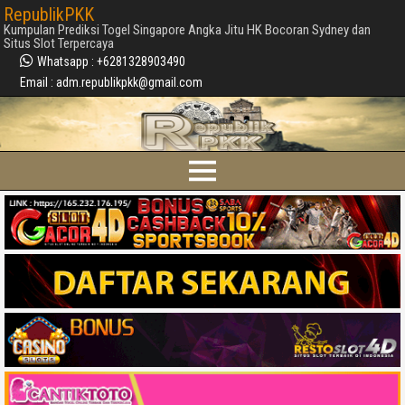
RepublikPKK
Kumpulan Prediksi Togel Singapore Angka Jitu HK Bocoran Sydney dan
Situs Slot Terpercaya
Whatsapp : +6281328903490
Email : adm.republikpkk@gmail.com