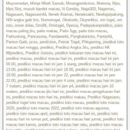
Meyramedan
,
Mimpi Mbah Samali
,
Minangprediction
,
Motesia
,
Mpo
,
Mpo Slot
,
musuh bandot macau
,
N Gondoy
,
Naga303
,
Nagamas
,
Nagasaon
,
Nagasaon4d
,
Nenek Kramat
,
Neneksakti
,
Newfajarpakong
,
NIN angka gaib ttm
,
Nomortogel
,
Okekode
,
Okprediksi
,
om togel
,
om
toto
,
omen dolar
,
Omi88
,
Omitogel
,
Opesia
,
Padepokanprediksi
,
paito
macau paling jitu
,
paito makau
,
Paito Sgp
,
paito toto macau
,
Paktuntung
,
Pancasona
,
Pandawa4d
,
Pangkalantoto
,
Pantai4d
,
Pantun Gaib
,
pcso
,
perdiction
,
Petruk Togel
,
Phkgaming
,
predikai toto
macau hari minggu
,
prediksi
,
Prediksi Angka Jitu
,
prediksi HK
88prediksi
,
Prediksi Jostoto
,
prediksi keluaran toto macau hari ini
,
prediksi macau
,
prediksi macau hari ini
,
prediksi macau hari ini jam
00.00
,
prediksi macau hari ini jam 1 siang
,
prediksi macau hari ini jam
13.00
,
prediksi macau hari ini jam 16.00
,
prediksi macau hari ini jam
19.00
,
prediksi macau hari ini jam 22
,
prediksi macau hari ini jam
22.00
,
prediksi macau hari ini jam 4 sore
,
prediksi macau hari ini jam
7 malam
,
prediksi macau hari ini jam p4
,
prediksi macau jam 10
malam
,
prediksi macau jitu hari ini
,
prediksi macau pengeluaran hari
ini
,
prediksi macau toto hari ini
,
prediksi makau
,
Prediksi Nagasaon
,
prediksi togel toto macau
,
prediksi toto macau
,
prediksi toto macau
2020
,
prediksi toto macau 2022
,
prediksi toto macau agustus
,
prediksi toto macau april
,
prediksi toto macau hari ini
,
prediksi toto
macau hari ini rumus pot
,
prediksi toto macau hari jumat
,
prediksi toto
macau hari kamis
,
prediksi toto macau hari rabu
,
prediksi toto macau