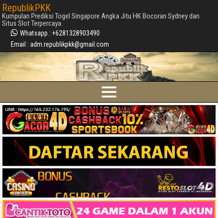
RepublikPKK
Kumpulan Prediksi Togel Singapore Angka Jitu HK Bocoran Sydney dan
Situs Slot Terpercaya
Whatsapp : +6281328903490
Email : adm.republikpkk@gmail.com