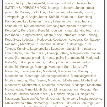
macau
,
Indojitu
,
Indonesia4d
,
Indotogel
,
Indototo
,
Infojavatoto
,
INSTRUKSI PRESIDEN PKK
,
Istanajp
,
Jalasutra
,
Jandakembar
,
japan
,
Jbr Malam
,
Jbr Online
,
joker macau
,
Jokermerah
,
Jostoto
,
Jowopools
,
jp
,
K Angka Jebret
,
Kafe4d
,
Kakeksakti
,
Kampleng
,
Kantongprediksi
,
keluaran macau
,
keluaran toto macau hari ini
,
keluaran ttm
,
Keluarannomor
,
kembang toto macau
,
Kenaterus
,
Keraton4d
,
Keris Sakti
,
Keris4d
,
Kigundul
,
Kimurtala
,
king toto
,
king
toto macau
,
Kingprediction
,
Kisam
,
Kode Jbrmalam
,
Kode Pakong
,
Kode Syair
,
kodealam
,
Kodesyair
,
Kodetogel
,
Kolodewa
,
Kombatsgp
,
Kosimatu
,
Kresekoioi
,
Kudaemas
,
Kudalari
,
Kudalarisgp
,
Kunci
Taypak
,
Kunci4d
,
Lapakprediksi
,
Lapotogel
,
Lazoid
,
lima pasaran
,
lima putaran
,
live toto macau
,
Livesgp
,
lottery
,
M4ngkongota
,
macau
,
macau jitu
,
macau jp hari ini
,
macau paling jitu
,
macau4d
,
Madgrowi
,
Maha4d
,
makau jepe hari ini
,
makau jp hari ini
,
makau prediksi
,
makau4d
,
Maniasgp
,
Mantrajp
,
Manungko Sakti
,
Manzza73
,
Masatoto
,
master prediksi
,
Master2d
,
Masterangka
,
Masterjitu
,
Masterlimbat
,
Mastersgp
,
Mataelangprediction
,
Mataelangprediksi
,
Mbah Khentung
,
Mbah Semar
,
Mbahgaib
,
Mbahsemar
,
Mbahsilingkit
,
Mbahsukro
,
Mbahtembus
,
Mbahtoto
,
Mbsdewa
,
Medanper
,
Mesinatm
,
Meyramedan
,
Mimpi Mbah Samali
,
Minangprediction
,
Motesia
,
Mpo
,
Mpo Slot
,
musuh bandot macau
,
N Gondoy
,
Naga303
,
Nagamas
,
Nagasaon
,
Nagasaon4d
,
Nenek Kramat
,
Neneksakti
,
Newfajarpakong
,
NIN angka gaib ttm
,
Nomortogel
,
Okekode
,
Okprediksi
,
om togel
,
om