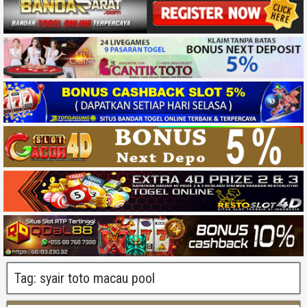
Tag:
syair toto macau pool