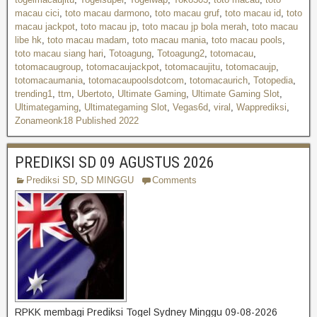
macau cici
,
toto macau darmono
,
toto macau gruf
,
toto macau id
,
toto
macau jackpot
,
toto macau jp
,
toto macau jp bola merah
,
toto macau
libe hk
,
toto macau madam
,
toto macau mania
,
toto macau pools
,
toto macau siang hari
,
Totoagung
,
Totoagung2
,
totomacau
,
totomacaugroup
,
totomacaujackpot
,
totomacaujitu
,
totomacaujp
,
totomacaumania
,
totomacaupoolsdotcom
,
totomacaurich
,
Totopedia
,
trending1
,
ttm
,
Ubertoto
,
Ultimate Gaming
,
Ultimate Gaming Slot
,
Ultimategaming
,
Ultimategaming Slot
,
Vegas6d
,
viral
,
Wapprediksi
,
Zonameonk18 Published 2022
PREDIKSI SD 09 AGUSTUS 2026
Prediksi SD
,
SD MINGGU
Comments
RPKK membagi Prediksi Togel Sydney Minggu 09-08-2026