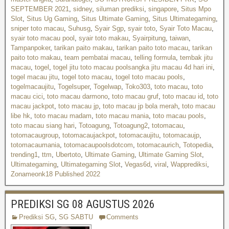
SEPTEMBER 2021
,
sidney
,
siluman prediksi
,
singapore
,
Situs Mpo
Slot
,
Situs Ug Gaming
,
Situs Ultimate Gaming
,
Situs Ultimategaming
,
sniper toto macau
,
Suhusg
,
Syair Sgp
,
syair toto
,
Syair Toto Macau
,
syair toto macau pool
,
syair toto makau
,
Syairpitung
,
taiwan
,
Tampanpoker
,
tarikan paito makau
,
tarikan paito toto macau
,
tarikan
paito toto makau
,
team pembatai macau
,
telling formula
,
tembak jitu
macau
,
togel
,
togel jitu toto macau poolsangka jitu macau 4d hari ini
,
togel macau jitu
,
togel toto macau
,
togel toto macau pools
,
togelmacaujitu
,
Togelsuper
,
Togelwap
,
Toko303
,
toto macau
,
toto
macau cici
,
toto macau darmono
,
toto macau gruf
,
toto macau id
,
toto
macau jackpot
,
toto macau jp
,
toto macau jp bola merah
,
toto macau
libe hk
,
toto macau madam
,
toto macau mania
,
toto macau pools
,
toto macau siang hari
,
Totoagung
,
Totoagung2
,
totomacau
,
totomacaugroup
,
totomacaujackpot
,
totomacaujitu
,
totomacaujp
,
totomacaumania
,
totomacaupoolsdotcom
,
totomacaurich
,
Totopedia
,
trending1
,
ttm
,
Ubertoto
,
Ultimate Gaming
,
Ultimate Gaming Slot
,
Ultimategaming
,
Ultimategaming Slot
,
Vegas6d
,
viral
,
Wapprediksi
,
Zonameonk18 Published 2022
PREDIKSI SG 08 AGUSTUS 2026
Prediksi SG
,
SG SABTU
Comments