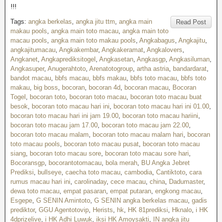
!!!
Tags:
angka berkelas
,
angka jitu ttm
,
angka main
Read Post
makau pools
,
angka main toto macau
,
angka main toto
macau pools
,
angka main toto makau pools
,
Angkabagus
,
Angkajitu
,
angkajitumacau
,
Angkakembar
,
Angkakeramat
,
Angkalovers
,
Angkanet
,
Angkaprediksitogel
,
Angkasetan
,
Angkasgp
,
Angkasiluman
,
Angkasuper
,
Anugerahtoto
,
Arenatotogroup
,
artha astria
,
bandardarat
,
bandot macau
,
bbfs macau
,
bbfs makau
,
bbfs toto macau
,
bbfs toto
makau
,
big boss
,
bocoran
,
bocoran 4d
,
bocoran macau
,
Bocoran
Togel
,
bocoran toto
,
bocoran toto macau
,
bocoran toto macau buat
besok
,
bocoran toto macau hari ini
,
bocoran toto macau hari ini 01.00
,
bocoran toto macau hari ini jam 19.00
,
bocoran toto macau hariini
,
bocoran toto macau jam 17.00
,
bocoran toto macau jam 22.00
,
bocoran toto macau malam
,
bocoran toto macau malam hari
,
bocoran
toto macau pools
,
bocoran toto macau pusat
,
bocoran toto macau
siang
,
bocoran toto macau sore
,
bocoran toto macau sore hari
,
Bocoransgp
,
bocorantotomacau
,
bola merah
,
BU Angka Jebret
Prediksi
,
bullseye
,
caecha toto macau
,
cambodia
,
Cantiktoto
,
cara
rumus macau hari ini
,
carolinaday
,
cece macau
,
china
,
Dadumaster
,
dewa toto macau
,
empat pasaran
,
empat putaran
,
engkong macau
,
Esgepe
,
G SENIN Amintoto
,
G SENIN angka berkelas macau
,
gadis
prediktor
,
GGU Agentotovip
,
Herists
,
hk
,
HK 81prediksi
,
Hknalo
,
i HK
4dprizelive
,
i HK Adhi Luwuk
,
iksi HK Amoysakti
,
IN angka jitu