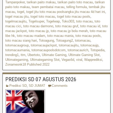
Tampanpoker
,
tarikan paito makau
,
tarikan paito toto macau
,
tarikan
paito toto makau
,
team pembatai macau
,
telling formula
,
tembak jitu
macau
,
togel
,
togel jitu toto macau poolsangka jitu macau 4d hari ini
,
togel macau jitu
,
togel toto macau
,
togel toto macau pools
,
togelmacaujitu
,
Togelsuper
,
Togelwap
,
Toko303
,
toto macau
,
toto
macau cici
,
toto macau darmono
,
toto macau gruf
,
toto macau id
,
toto
macau jackpot
,
toto macau jp
,
toto macau jp bola merah
,
toto macau
libe hk
,
toto macau madam
,
toto macau mania
,
toto macau pools
,
toto macau siang hari
,
Totoagung
,
Totoagung2
,
totomacau
,
totomacaugroup
,
totomacaujackpot
,
totomacaujitu
,
totomacaujp
,
totomacaumania
,
totomacaupoolsdotcom
,
totomacaurich
,
Totopedia
,
trending1
,
ttm
,
Ubertoto
,
Ultimate Gaming
,
Ultimate Gaming Slot
,
Ultimategaming
,
Ultimategaming Slot
,
Vegas6d
,
viral
,
Wapprediksi
,
Zonameonk18 Published 2022
PREDIKSI SD 07 AGUSTUS 2026
Prediksi SD
,
SD JUMAT
Comments