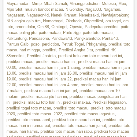
Meyramedan
,
Mimpi Mbah Samali
,
Minangprediction
,
Motesia
,
Mpo
,
Mpo Slot
,
musuh bandot macau
,
N Gondoy
,
Naga303
,
Nagamas
,
Nagasaon
,
Nagasaon4d
,
Nenek Kramat
,
Neneksakti
,
Newfajarpakong
,
NIN angka gaib ttm
,
Nomortogel
,
Okekode
,
Okprediksi
,
om togel
,
om
toto
,
omen dolar
,
Omi88
,
Omitogel
,
Opesia
,
Padepokanprediksi
,
paito
macau paling jitu
,
paito makau
,
Paito Sgp
,
paito toto macau
,
Paktuntung
,
Pancasona
,
Pandawa4d
,
Pangkalantoto
,
Pantai4d
,
Pantun Gaib
,
pcso
,
perdiction
,
Petruk Togel
,
Phkgaming
,
predikai toto
macau hari minggu
,
prediksi
,
Prediksi Angka Jitu
,
prediksi HK
88prediksi
,
Prediksi Jostoto
,
prediksi keluaran toto macau hari ini
,
prediksi macau
,
prediksi macau hari ini
,
prediksi macau hari ini jam
00.00
,
prediksi macau hari ini jam 1 siang
,
prediksi macau hari ini jam
13.00
,
prediksi macau hari ini jam 16.00
,
prediksi macau hari ini jam
19.00
,
prediksi macau hari ini jam 22
,
prediksi macau hari ini jam
22.00
,
prediksi macau hari ini jam 4 sore
,
prediksi macau hari ini jam
7 malam
,
prediksi macau hari ini jam p4
,
prediksi macau jam 10
malam
,
prediksi macau jitu hari ini
,
prediksi macau pengeluaran hari
ini
,
prediksi macau toto hari ini
,
prediksi makau
,
Prediksi Nagasaon
,
prediksi togel toto macau
,
prediksi toto macau
,
prediksi toto macau
2020
,
prediksi toto macau 2022
,
prediksi toto macau agustus
,
prediksi toto macau april
,
prediksi toto macau hari ini
,
prediksi toto
macau hari ini rumus pot
,
prediksi toto macau hari jumat
,
prediksi toto
macau hari kamis
,
prediksi toto macau hari rabu
,
prediksi toto macau