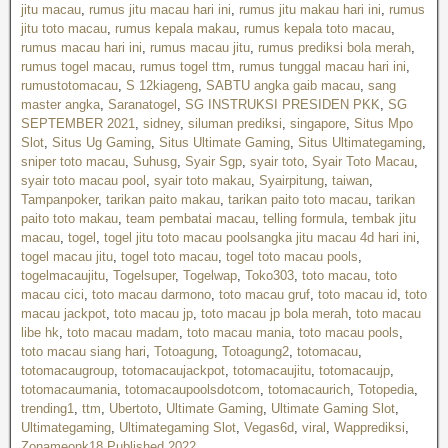
jitu macau
,
rumus jitu macau hari ini
,
rumus jitu makau hari ini
,
rumus
jitu toto macau
,
rumus kepala makau
,
rumus kepala toto macau
,
rumus macau hari ini
,
rumus macau jitu
,
rumus prediksi bola merah
,
rumus togel macau
,
rumus togel ttm
,
rumus tunggal macau hari ini
,
rumustotomacau
,
S 12kiageng
,
SABTU angka gaib macau
,
sang
master angka
,
Saranatogel
,
SG INSTRUKSI PRESIDEN PKK
,
SG
SEPTEMBER 2021
,
sidney
,
siluman prediksi
,
singapore
,
Situs Mpo
Slot
,
Situs Ug Gaming
,
Situs Ultimate Gaming
,
Situs Ultimategaming
,
sniper toto macau
,
Suhusg
,
Syair Sgp
,
syair toto
,
Syair Toto Macau
,
syair toto macau pool
,
syair toto makau
,
Syairpitung
,
taiwan
,
Tampanpoker
,
tarikan paito makau
,
tarikan paito toto macau
,
tarikan
paito toto makau
,
team pembatai macau
,
telling formula
,
tembak jitu
macau
,
togel
,
togel jitu toto macau poolsangka jitu macau 4d hari ini
,
togel macau jitu
,
togel toto macau
,
togel toto macau pools
,
togelmacaujitu
,
Togelsuper
,
Togelwap
,
Toko303
,
toto macau
,
toto
macau cici
,
toto macau darmono
,
toto macau gruf
,
toto macau id
,
toto
macau jackpot
,
toto macau jp
,
toto macau jp bola merah
,
toto macau
libe hk
,
toto macau madam
,
toto macau mania
,
toto macau pools
,
toto macau siang hari
,
Totoagung
,
Totoagung2
,
totomacau
,
totomacaugroup
,
totomacaujackpot
,
totomacaujitu
,
totomacaujp
,
totomacaumania
,
totomacaupoolsdotcom
,
totomacaurich
,
Totopedia
,
trending1
,
ttm
,
Ubertoto
,
Ultimate Gaming
,
Ultimate Gaming Slot
,
Ultimategaming
,
Ultimategaming Slot
,
Vegas6d
,
viral
,
Wapprediksi
,
Zonameonk18 Published 2022