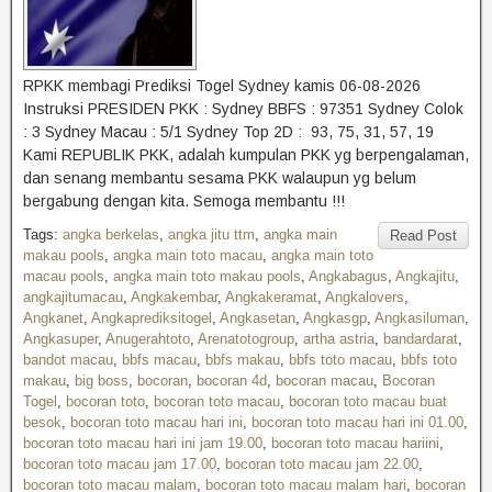
RPKK membagi Prediksi Togel Sydney kamis 06-08-2026
Instruksi PRESIDEN PKK : Sydney BBFS : 97351 Sydney Colok
: 3 Sydney Macau : 5/1 Sydney Top 2D : 93, 75, 31, 57, 19
Kami REPUBLIK PKK, adalah kumpulan PKK yg berpengalaman,
dan senang membantu sesama PKK walaupun yg belum
bergabung dengan kita. Semoga membantu !!!
Tags:
angka berkelas
,
angka jitu ttm
,
angka main
Read Post
makau pools
,
angka main toto macau
,
angka main toto
macau pools
,
angka main toto makau pools
,
Angkabagus
,
Angkajitu
,
angkajitumacau
,
Angkakembar
,
Angkakeramat
,
Angkalovers
,
Angkanet
,
Angkaprediksitogel
,
Angkasetan
,
Angkasgp
,
Angkasiluman
,
Angkasuper
,
Anugerahtoto
,
Arenatotogroup
,
artha astria
,
bandardarat
,
bandot macau
,
bbfs macau
,
bbfs makau
,
bbfs toto macau
,
bbfs toto
makau
,
big boss
,
bocoran
,
bocoran 4d
,
bocoran macau
,
Bocoran
Togel
,
bocoran toto
,
bocoran toto macau
,
bocoran toto macau buat
besok
,
bocoran toto macau hari ini
,
bocoran toto macau hari ini 01.00
,
bocoran toto macau hari ini jam 19.00
,
bocoran toto macau hariini
,
bocoran toto macau jam 17.00
,
bocoran toto macau jam 22.00
,
bocoran toto macau malam
,
bocoran toto macau malam hari
,
bocoran