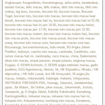
Angkasuper
,
Anugerahtoto
,
Arenatotogroup
,
artha astria
,
bandardarat
,
bandot macau
,
bbfs macau
,
bbfs makau
,
bbfs toto macau
,
bbfs toto
makau
,
big boss
,
bocoran
,
bocoran 4d
,
bocoran macau
,
Bocoran
Togel
,
bocoran toto
,
bocoran toto macau
,
bocoran toto macau buat
besok
,
bocoran toto macau hari ini
,
bocoran toto macau hari ini 01.00
,
bocoran toto macau hari ini jam 19.00
,
bocoran toto macau hariini
,
bocoran toto macau jam 17.00
,
bocoran toto macau jam 22.00
,
bocoran toto macau malam
,
bocoran toto macau malam hari
,
bocoran
toto macau pools
,
bocoran toto macau pusat
,
bocoran toto macau
siang
,
bocoran toto macau sore
,
bocoran toto macau sore hari
,
Bocoransgp
,
bocorantotomacau
,
bola merah
,
BU Angka Jebret
Prediksi
,
bullseye
,
caecha toto macau
,
cambodia
,
Cantiktoto
,
cara
rumus macau hari ini
,
carolinaday
,
cece macau
,
china
,
Dadumaster
,
dewa toto macau
,
empat pasaran
,
empat putaran
,
engkong macau
,
Esgepe
,
G SENIN Amintoto
,
G SENIN angka berkelas macau
,
gadis
prediktor
,
GGU Agentotovip
,
Herists
,
hk
,
HK 81prediksi
,
Hknalo
,
i HK
4dprizelive
,
i HK Adhi Luwuk
,
iksi HK Amoysakti
,
IN angka jitu
macau
,
Indojitu
,
Indonesia4d
,
Indotogel
,
Indototo
,
Infojavatoto
,
INSTRUKSI PRESIDEN PKK
,
Istanajp
,
Jalasutra
,
Jandakembar
,
japan
,
Jbr Malam
,
Jbr Online
,
joker macau
,
Jokermerah
,
Jostoto
,
Jowopools
,
jp
,
K Angka Jebret
,
Kafe4d
,
Kakeksakti
,
Kampleng
,
Kantongprediksi
,
keluaran macau
,
keluaran toto macau hari ini
,
keluaran ttm
,
Keluarannomor
,
kembang toto macau
,
Kenaterus
,