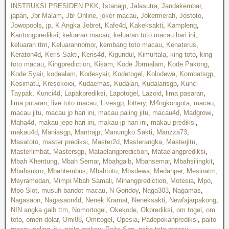
INSTRUKSI PRESIDEN PKK
,
Istanajp
,
Jalasutra
,
Jandakembar
,
japan
,
Jbr Malam
,
Jbr Online
,
joker macau
,
Jokermerah
,
Jostoto
,
Jowopools
,
jp
,
K Angka Jebret
,
Kafe4d
,
Kakeksakti
,
Kampleng
,
Kantongprediksi
,
keluaran macau
,
keluaran toto macau hari ini
,
keluaran ttm
,
Keluarannomor
,
kembang toto macau
,
Kenaterus
,
Keraton4d
,
Keris Sakti
,
Keris4d
,
Kigundul
,
Kimurtala
,
king toto
,
king
toto macau
,
Kingprediction
,
Kisam
,
Kode Jbrmalam
,
Kode Pakong
,
Kode Syair
,
kodealam
,
Kodesyair
,
Kodetogel
,
Kolodewa
,
Kombatsgp
,
Kosimatu
,
Kresekoioi
,
Kudaemas
,
Kudalari
,
Kudalarisgp
,
Kunci
Taypak
,
Kunci4d
,
Lapakprediksi
,
Lapotogel
,
Lazoid
,
lima pasaran
,
lima putaran
,
live toto macau
,
Livesgp
,
lottery
,
M4ngkongota
,
macau
,
macau jitu
,
macau jp hari ini
,
macau paling jitu
,
macau4d
,
Madgrowi
,
Maha4d
,
makau jepe hari ini
,
makau jp hari ini
,
makau prediksi
,
makau4d
,
Maniasgp
,
Mantrajp
,
Manungko Sakti
,
Manzza73
,
Masatoto
,
master prediksi
,
Master2d
,
Masterangka
,
Masterjitu
,
Masterlimbat
,
Mastersgp
,
Mataelangprediction
,
Mataelangprediksi
,
Mbah Khentung
,
Mbah Semar
,
Mbahgaib
,
Mbahsemar
,
Mbahsilingkit
,
Mbahsukro
,
Mbahtembus
,
Mbahtoto
,
Mbsdewa
,
Medanper
,
Mesinatm
,
Meyramedan
,
Mimpi Mbah Samali
,
Minangprediction
,
Motesia
,
Mpo
,
Mpo Slot
,
musuh bandot macau
,
N Gondoy
,
Naga303
,
Nagamas
,
Nagasaon
,
Nagasaon4d
,
Nenek Kramat
,
Neneksakti
,
Newfajarpakong
,
NIN angka gaib ttm
,
Nomortogel
,
Okekode
,
Okprediksi
,
om togel
,
om
toto
,
omen dolar
,
Omi88
,
Omitogel
,
Opesia
,
Padepokanprediksi
,
paito