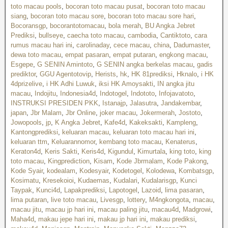
toto macau pools
,
bocoran toto macau pusat
,
bocoran toto macau
siang
,
bocoran toto macau sore
,
bocoran toto macau sore hari
,
Bocoransgp
,
bocorantotomacau
,
bola merah
,
BU Angka Jebret
Prediksi
,
bullseye
,
caecha toto macau
,
cambodia
,
Cantiktoto
,
cara
rumus macau hari ini
,
carolinaday
,
cece macau
,
china
,
Dadumaster
,
dewa toto macau
,
empat pasaran
,
empat putaran
,
engkong macau
,
Esgepe
,
G SENIN Amintoto
,
G SENIN angka berkelas macau
,
gadis
prediktor
,
GGU Agentotovip
,
Herists
,
hk
,
HK 81prediksi
,
Hknalo
,
i HK
4dprizelive
,
i HK Adhi Luwuk
,
iksi HK Amoysakti
,
IN angka jitu
macau
,
Indojitu
,
Indonesia4d
,
Indotogel
,
Indototo
,
Infojavatoto
,
INSTRUKSI PRESIDEN PKK
,
Istanajp
,
Jalasutra
,
Jandakembar
,
japan
,
Jbr Malam
,
Jbr Online
,
joker macau
,
Jokermerah
,
Jostoto
,
Jowopools
,
jp
,
K Angka Jebret
,
Kafe4d
,
Kakeksakti
,
Kampleng
,
Kantongprediksi
,
keluaran macau
,
keluaran toto macau hari ini
,
keluaran ttm
,
Keluarannomor
,
kembang toto macau
,
Kenaterus
,
Keraton4d
,
Keris Sakti
,
Keris4d
,
Kigundul
,
Kimurtala
,
king toto
,
king
toto macau
,
Kingprediction
,
Kisam
,
Kode Jbrmalam
,
Kode Pakong
,
Kode Syair
,
kodealam
,
Kodesyair
,
Kodetogel
,
Kolodewa
,
Kombatsgp
,
Kosimatu
,
Kresekoioi
,
Kudaemas
,
Kudalari
,
Kudalarisgp
,
Kunci
Taypak
,
Kunci4d
,
Lapakprediksi
,
Lapotogel
,
Lazoid
,
lima pasaran
,
lima putaran
,
live toto macau
,
Livesgp
,
lottery
,
M4ngkongota
,
macau
,
macau jitu
,
macau jp hari ini
,
macau paling jitu
,
macau4d
,
Madgrowi
,
Maha4d
,
makau jepe hari ini
,
makau jp hari ini
,
makau prediksi
,