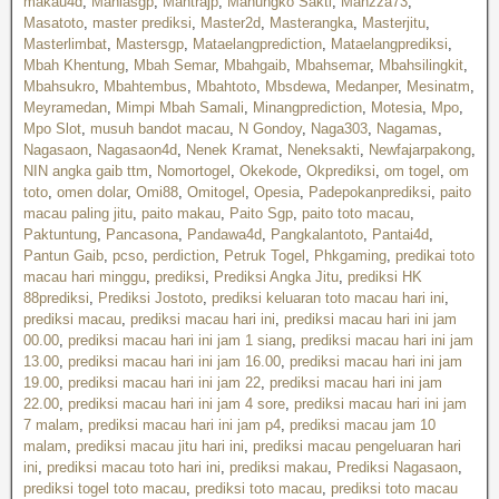
makau4d
,
Maniasgp
,
Mantrajp
,
Manungko Sakti
,
Manzza73
,
Masatoto
,
master prediksi
,
Master2d
,
Masterangka
,
Masterjitu
,
Masterlimbat
,
Mastersgp
,
Mataelangprediction
,
Mataelangprediksi
,
Mbah Khentung
,
Mbah Semar
,
Mbahgaib
,
Mbahsemar
,
Mbahsilingkit
,
Mbahsukro
,
Mbahtembus
,
Mbahtoto
,
Mbsdewa
,
Medanper
,
Mesinatm
,
Meyramedan
,
Mimpi Mbah Samali
,
Minangprediction
,
Motesia
,
Mpo
,
Mpo Slot
,
musuh bandot macau
,
N Gondoy
,
Naga303
,
Nagamas
,
Nagasaon
,
Nagasaon4d
,
Nenek Kramat
,
Neneksakti
,
Newfajarpakong
,
NIN angka gaib ttm
,
Nomortogel
,
Okekode
,
Okprediksi
,
om togel
,
om
toto
,
omen dolar
,
Omi88
,
Omitogel
,
Opesia
,
Padepokanprediksi
,
paito
macau paling jitu
,
paito makau
,
Paito Sgp
,
paito toto macau
,
Paktuntung
,
Pancasona
,
Pandawa4d
,
Pangkalantoto
,
Pantai4d
,
Pantun Gaib
,
pcso
,
perdiction
,
Petruk Togel
,
Phkgaming
,
predikai toto
macau hari minggu
,
prediksi
,
Prediksi Angka Jitu
,
prediksi HK
88prediksi
,
Prediksi Jostoto
,
prediksi keluaran toto macau hari ini
,
prediksi macau
,
prediksi macau hari ini
,
prediksi macau hari ini jam
00.00
,
prediksi macau hari ini jam 1 siang
,
prediksi macau hari ini jam
13.00
,
prediksi macau hari ini jam 16.00
,
prediksi macau hari ini jam
19.00
,
prediksi macau hari ini jam 22
,
prediksi macau hari ini jam
22.00
,
prediksi macau hari ini jam 4 sore
,
prediksi macau hari ini jam
7 malam
,
prediksi macau hari ini jam p4
,
prediksi macau jam 10
malam
,
prediksi macau jitu hari ini
,
prediksi macau pengeluaran hari
ini
,
prediksi macau toto hari ini
,
prediksi makau
,
Prediksi Nagasaon
,
prediksi togel toto macau
,
prediksi toto macau
,
prediksi toto macau