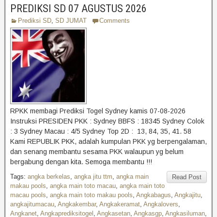
PREDIKSI SD 07 AGUSTUS 2026
Prediksi SD
,
SD JUMAT
Comments
RPKK membagi Prediksi Togel Sydney kamis 07-08-2026
Instruksi PRESIDEN PKK : Sydney BBFS : 18345 Sydney Colok
: 3 Sydney Macau : 4/5 Sydney Top 2D : 13, 84, 35, 41. 58
Kami REPUBLIK PKK, adalah kumpulan PKK yg berpengalaman,
dan senang membantu sesama PKK walaupun yg belum
bergabung dengan kita. Semoga membantu !!!
Tags:
angka berkelas
,
angka jitu ttm
,
angka main
Read Post
makau pools
,
angka main toto macau
,
angka main toto
macau pools
,
angka main toto makau pools
,
Angkabagus
,
Angkajitu
,
angkajitumacau
,
Angkakembar
,
Angkakeramat
,
Angkalovers
,
Angkanet
,
Angkaprediksitogel
,
Angkasetan
,
Angkasgp
,
Angkasiluman
,