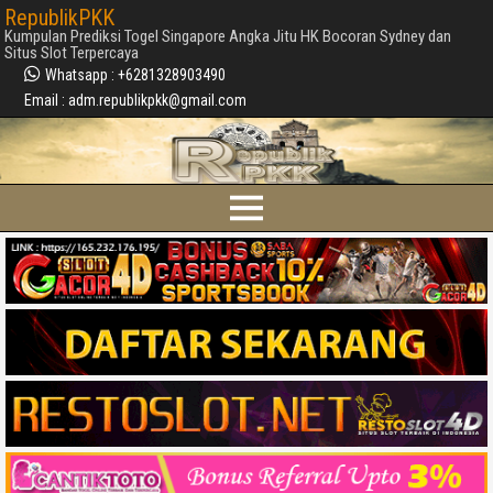
RepublikPKK
Kumpulan Prediksi Togel Singapore Angka Jitu HK Bocoran Sydney dan
Situs Slot Terpercaya
Whatsapp : +6281328903490
Email : adm.republikpkk@gmail.com