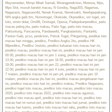
Meyramedan
,
Mimpi Mbah Samali
,
Minangprediction
,
Motesia
,
Mpo
,
Mpo Slot
,
musuh bandot macau
,
N Gondoy
,
Naga303
,
Nagamas
,
Nagasaon
,
Nagasaon4d
,
Nenek Kramat
,
Neneksakti
,
Newfajarpakong
,
NIN angka gaib ttm
,
Nomortogel
,
Okekode
,
Okprediksi
,
om togel
,
om
toto
,
omen dolar
,
Omi88
,
Omitogel
,
Opesia
,
Padepokanprediksi
,
paito
macau paling jitu
,
paito makau
,
Paito Sgp
,
paito toto macau
,
Paktuntung
,
Pancasona
,
Pandawa4d
,
Pangkalantoto
,
Pantai4d
,
Pantun Gaib
,
pcso
,
perdiction
,
Petruk Togel
,
Phkgaming
,
predikai toto
macau hari minggu
,
prediksi
,
Prediksi Angka Jitu
,
prediksi HK
88prediksi
,
Prediksi Jostoto
,
prediksi keluaran toto macau hari ini
,
prediksi macau
,
prediksi macau hari ini
,
prediksi macau hari ini jam
00.00
,
prediksi macau hari ini jam 1 siang
,
prediksi macau hari ini jam
13.00
,
prediksi macau hari ini jam 16.00
,
prediksi macau hari ini jam
19.00
,
prediksi macau hari ini jam 22
,
prediksi macau hari ini jam
22.00
,
prediksi macau hari ini jam 4 sore
,
prediksi macau hari ini jam
7 malam
,
prediksi macau hari ini jam p4
,
prediksi macau jam 10
malam
,
prediksi macau jitu hari ini
,
prediksi macau pengeluaran hari
ini
,
prediksi macau toto hari ini
,
prediksi makau
,
Prediksi Nagasaon
,
prediksi togel toto macau
,
prediksi toto macau
,
prediksi toto macau
2020
,
prediksi toto macau 2022
,
prediksi toto macau agustus
,
prediksi toto macau april
,
prediksi toto macau hari ini
,
prediksi toto
macau hari ini rumus pot
,
prediksi toto macau hari jumat
,
prediksi toto
macau hari kamis
,
prediksi toto macau hari rabu
,
prediksi toto macau