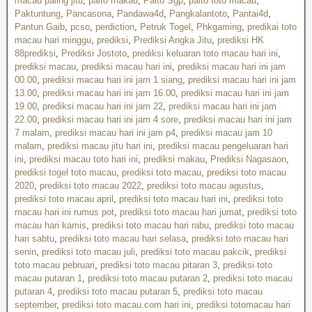
macau paling jitu
,
paito makau
,
Paito Sgp
,
paito toto macau
,
Paktuntung
,
Pancasona
,
Pandawa4d
,
Pangkalantoto
,
Pantai4d
,
Pantun Gaib
,
pcso
,
perdiction
,
Petruk Togel
,
Phkgaming
,
predikai toto
macau hari minggu
,
prediksi
,
Prediksi Angka Jitu
,
prediksi HK
88prediksi
,
Prediksi Jostoto
,
prediksi keluaran toto macau hari ini
,
prediksi macau
,
prediksi macau hari ini
,
prediksi macau hari ini jam
00.00
,
prediksi macau hari ini jam 1 siang
,
prediksi macau hari ini jam
13.00
,
prediksi macau hari ini jam 16.00
,
prediksi macau hari ini jam
19.00
,
prediksi macau hari ini jam 22
,
prediksi macau hari ini jam
22.00
,
prediksi macau hari ini jam 4 sore
,
prediksi macau hari ini jam
7 malam
,
prediksi macau hari ini jam p4
,
prediksi macau jam 10
malam
,
prediksi macau jitu hari ini
,
prediksi macau pengeluaran hari
ini
,
prediksi macau toto hari ini
,
prediksi makau
,
Prediksi Nagasaon
,
prediksi togel toto macau
,
prediksi toto macau
,
prediksi toto macau
2020
,
prediksi toto macau 2022
,
prediksi toto macau agustus
,
prediksi toto macau april
,
prediksi toto macau hari ini
,
prediksi toto
macau hari ini rumus pot
,
prediksi toto macau hari jumat
,
prediksi toto
macau hari kamis
,
prediksi toto macau hari rabu
,
prediksi toto macau
hari sabtu
,
prediksi toto macau hari selasa
,
prediksi toto macau hari
senin
,
prediksi toto macau juli
,
prediksi toto macau pakcik
,
prediksi
toto macau pebruari
,
prediksi toto macau pitaran 3
,
prediksi toto
macau putaran 1
,
prediksi toto macau putaran 2
,
prediksi toto macau
putaran 4
,
prediksi toto macau putaran 5
,
prediksi toto macau
september
,
prediksi toto macau.com hari ini
,
prediksi totomacau hari