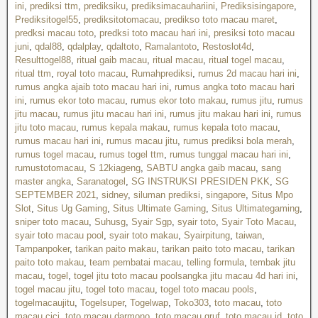
ini
,
prediksi ttm
,
prediksiku
,
prediksimacauhariini
,
Prediksisingapore
,
Prediksitogel55
,
prediksitotomacau
,
predikso toto macau maret
,
predksi macau toto
,
predksi toto macau hari ini
,
presiksi toto macau
juni
,
qdal88
,
qdalplay
,
qdaltoto
,
Ramalantoto
,
Restoslot4d
,
Resulttogel88
,
ritual gaib macau
,
ritual macau
,
ritual togel macau
,
ritual ttm
,
royal toto macau
,
Rumahprediksi
,
rumus 2d macau hari ini
,
rumus angka ajaib toto macau hari ini
,
rumus angka toto macau hari
ini
,
rumus ekor toto macau
,
rumus ekor toto makau
,
rumus jitu
,
rumus
jitu macau
,
rumus jitu macau hari ini
,
rumus jitu makau hari ini
,
rumus
jitu toto macau
,
rumus kepala makau
,
rumus kepala toto macau
,
rumus macau hari ini
,
rumus macau jitu
,
rumus prediksi bola merah
,
rumus togel macau
,
rumus togel ttm
,
rumus tunggal macau hari ini
,
rumustotomacau
,
S 12kiageng
,
SABTU angka gaib macau
,
sang
master angka
,
Saranatogel
,
SG INSTRUKSI PRESIDEN PKK
,
SG
SEPTEMBER 2021
,
sidney
,
siluman prediksi
,
singapore
,
Situs Mpo
Slot
,
Situs Ug Gaming
,
Situs Ultimate Gaming
,
Situs Ultimategaming
,
sniper toto macau
,
Suhusg
,
Syair Sgp
,
syair toto
,
Syair Toto Macau
,
syair toto macau pool
,
syair toto makau
,
Syairpitung
,
taiwan
,
Tampanpoker
,
tarikan paito makau
,
tarikan paito toto macau
,
tarikan
paito toto makau
,
team pembatai macau
,
telling formula
,
tembak jitu
macau
,
togel
,
togel jitu toto macau poolsangka jitu macau 4d hari ini
,
togel macau jitu
,
togel toto macau
,
togel toto macau pools
,
togelmacaujitu
,
Togelsuper
,
Togelwap
,
Toko303
,
toto macau
,
toto
macau cici
,
toto macau darmono
,
toto macau gruf
,
toto macau id
,
toto