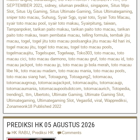
SEPTEMBER 2021
,
sidney
,
siluman prediksi
,
singapore
,
Situs Mpo
Slot
,
Situs Ug Gaming
,
Situs Ultimate Gaming
,
Situs Ultimategaming
,
sniper toto macau
,
Suhusg
,
Syair Sgp
,
syair toto
,
Syair Toto Macau
,
syair toto macau pool
,
syair toto makau
,
Syairpitung
,
taiwan
,
Tampanpoker
,
tarikan paito makau
,
tarikan paito toto macau
,
tarikan
paito toto makau
,
team pembatai macau
,
telling formula
,
tembak jitu
macau
,
togel
,
togel jitu toto macau poolsangka jitu macau 4d hari ini
,
togel macau jitu
,
togel toto macau
,
togel toto macau pools
,
togelmacaujitu
,
Togelsuper
,
Togelwap
,
Toko303
,
toto macau
,
toto
macau cici
,
toto macau darmono
,
toto macau gruf
,
toto macau id
,
toto
macau jackpot
,
toto macau jp
,
toto macau jp bola merah
,
toto macau
libe hk
,
toto macau madam
,
toto macau mania
,
toto macau pools
,
toto macau siang hari
,
Totoagung
,
Totoagung2
,
totomacau
,
totomacaugroup
,
totomacaujackpot
,
totomacaujitu
,
totomacaujp
,
totomacaumania
,
totomacaupoolsdotcom
,
totomacaurich
,
Totopedia
,
trending1
,
ttm
,
Ubertoto
,
Ultimate Gaming
,
Ultimate Gaming Slot
,
Ultimategaming
,
Ultimategaming Slot
,
Vegas6d
,
viral
,
Wapprediksi
,
Zonameonk18 Published 2022
PREDIKSI HK 05 AGUSTUS 2026
HK RABU
,
Prediksi HK
Comments