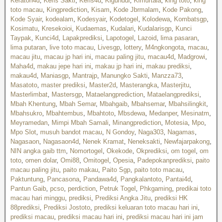
Keraton4d
,
Keris Sakti
,
Keris4d
,
Kigundul
,
Kimurtala
,
king toto
,
king
toto macau
,
Kingprediction
,
Kisam
,
Kode Jbrmalam
,
Kode Pakong
,
Kode Syair
,
kodealam
,
Kodesyair
,
Kodetogel
,
Kolodewa
,
Kombatsgp
,
Kosimatu
,
Kresekoioi
,
Kudaemas
,
Kudalari
,
Kudalarisgp
,
Kunci
Taypak
,
Kunci4d
,
Lapakprediksi
,
Lapotogel
,
Lazoid
,
lima pasaran
,
lima putaran
,
live toto macau
,
Livesgp
,
lottery
,
M4ngkongota
,
macau
,
macau jitu
,
macau jp hari ini
,
macau paling jitu
,
macau4d
,
Madgrowi
,
Maha4d
,
makau jepe hari ini
,
makau jp hari ini
,
makau prediksi
,
makau4d
,
Maniasgp
,
Mantrajp
,
Manungko Sakti
,
Manzza73
,
Masatoto
,
master prediksi
,
Master2d
,
Masterangka
,
Masterjitu
,
Masterlimbat
,
Mastersgp
,
Mataelangprediction
,
Mataelangprediksi
,
Mbah Khentung
,
Mbah Semar
,
Mbahgaib
,
Mbahsemar
,
Mbahsilingkit
,
Mbahsukro
,
Mbahtembus
,
Mbahtoto
,
Mbsdewa
,
Medanper
,
Mesinatm
,
Meyramedan
,
Mimpi Mbah Samali
,
Minangprediction
,
Motesia
,
Mpo
,
Mpo Slot
,
musuh bandot macau
,
N Gondoy
,
Naga303
,
Nagamas
,
Nagasaon
,
Nagasaon4d
,
Nenek Kramat
,
Neneksakti
,
Newfajarpakong
,
NIN angka gaib ttm
,
Nomortogel
,
Okekode
,
Okprediksi
,
om togel
,
om
toto
,
omen dolar
,
Omi88
,
Omitogel
,
Opesia
,
Padepokanprediksi
,
paito
macau paling jitu
,
paito makau
,
Paito Sgp
,
paito toto macau
,
Paktuntung
,
Pancasona
,
Pandawa4d
,
Pangkalantoto
,
Pantai4d
,
Pantun Gaib
,
pcso
,
perdiction
,
Petruk Togel
,
Phkgaming
,
predikai toto
macau hari minggu
,
prediksi
,
Prediksi Angka Jitu
,
prediksi HK
88prediksi
,
Prediksi Jostoto
,
prediksi keluaran toto macau hari ini
,
prediksi macau
,
prediksi macau hari ini
,
prediksi macau hari ini jam