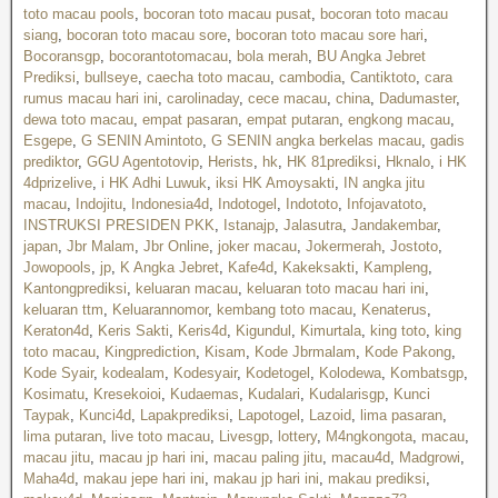
toto macau pools
,
bocoran toto macau pusat
,
bocoran toto macau
siang
,
bocoran toto macau sore
,
bocoran toto macau sore hari
,
Bocoransgp
,
bocorantotomacau
,
bola merah
,
BU Angka Jebret
Prediksi
,
bullseye
,
caecha toto macau
,
cambodia
,
Cantiktoto
,
cara
rumus macau hari ini
,
carolinaday
,
cece macau
,
china
,
Dadumaster
,
dewa toto macau
,
empat pasaran
,
empat putaran
,
engkong macau
,
Esgepe
,
G SENIN Amintoto
,
G SENIN angka berkelas macau
,
gadis
prediktor
,
GGU Agentotovip
,
Herists
,
hk
,
HK 81prediksi
,
Hknalo
,
i HK
4dprizelive
,
i HK Adhi Luwuk
,
iksi HK Amoysakti
,
IN angka jitu
macau
,
Indojitu
,
Indonesia4d
,
Indotogel
,
Indototo
,
Infojavatoto
,
INSTRUKSI PRESIDEN PKK
,
Istanajp
,
Jalasutra
,
Jandakembar
,
japan
,
Jbr Malam
,
Jbr Online
,
joker macau
,
Jokermerah
,
Jostoto
,
Jowopools
,
jp
,
K Angka Jebret
,
Kafe4d
,
Kakeksakti
,
Kampleng
,
Kantongprediksi
,
keluaran macau
,
keluaran toto macau hari ini
,
keluaran ttm
,
Keluarannomor
,
kembang toto macau
,
Kenaterus
,
Keraton4d
,
Keris Sakti
,
Keris4d
,
Kigundul
,
Kimurtala
,
king toto
,
king
toto macau
,
Kingprediction
,
Kisam
,
Kode Jbrmalam
,
Kode Pakong
,
Kode Syair
,
kodealam
,
Kodesyair
,
Kodetogel
,
Kolodewa
,
Kombatsgp
,
Kosimatu
,
Kresekoioi
,
Kudaemas
,
Kudalari
,
Kudalarisgp
,
Kunci
Taypak
,
Kunci4d
,
Lapakprediksi
,
Lapotogel
,
Lazoid
,
lima pasaran
,
lima putaran
,
live toto macau
,
Livesgp
,
lottery
,
M4ngkongota
,
macau
,
macau jitu
,
macau jp hari ini
,
macau paling jitu
,
macau4d
,
Madgrowi
,
Maha4d
,
makau jepe hari ini
,
makau jp hari ini
,
makau prediksi
,