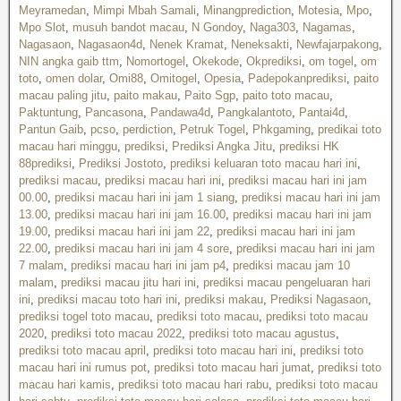
Meyramedan
,
Mimpi Mbah Samali
,
Minangprediction
,
Motesia
,
Mpo
,
Mpo Slot
,
musuh bandot macau
,
N Gondoy
,
Naga303
,
Nagamas
,
Nagasaon
,
Nagasaon4d
,
Nenek Kramat
,
Neneksakti
,
Newfajarpakong
,
NIN angka gaib ttm
,
Nomortogel
,
Okekode
,
Okprediksi
,
om togel
,
om
toto
,
omen dolar
,
Omi88
,
Omitogel
,
Opesia
,
Padepokanprediksi
,
paito
macau paling jitu
,
paito makau
,
Paito Sgp
,
paito toto macau
,
Paktuntung
,
Pancasona
,
Pandawa4d
,
Pangkalantoto
,
Pantai4d
,
Pantun Gaib
,
pcso
,
perdiction
,
Petruk Togel
,
Phkgaming
,
predikai toto
macau hari minggu
,
prediksi
,
Prediksi Angka Jitu
,
prediksi HK
88prediksi
,
Prediksi Jostoto
,
prediksi keluaran toto macau hari ini
,
prediksi macau
,
prediksi macau hari ini
,
prediksi macau hari ini jam
00.00
,
prediksi macau hari ini jam 1 siang
,
prediksi macau hari ini jam
13.00
,
prediksi macau hari ini jam 16.00
,
prediksi macau hari ini jam
19.00
,
prediksi macau hari ini jam 22
,
prediksi macau hari ini jam
22.00
,
prediksi macau hari ini jam 4 sore
,
prediksi macau hari ini jam
7 malam
,
prediksi macau hari ini jam p4
,
prediksi macau jam 10
malam
,
prediksi macau jitu hari ini
,
prediksi macau pengeluaran hari
ini
,
prediksi macau toto hari ini
,
prediksi makau
,
Prediksi Nagasaon
,
prediksi togel toto macau
,
prediksi toto macau
,
prediksi toto macau
2020
,
prediksi toto macau 2022
,
prediksi toto macau agustus
,
prediksi toto macau april
,
prediksi toto macau hari ini
,
prediksi toto
macau hari ini rumus pot
,
prediksi toto macau hari jumat
,
prediksi toto
macau hari kamis
,
prediksi toto macau hari rabu
,
prediksi toto macau