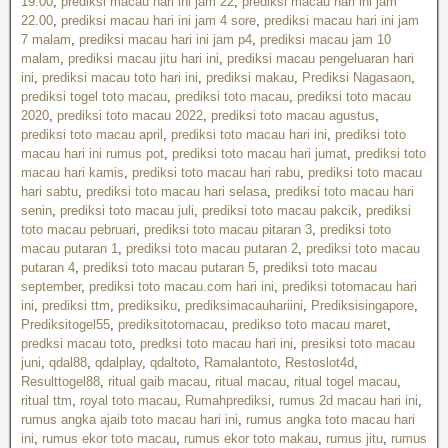
19.00
,
prediksi macau hari ini jam 22
,
prediksi macau hari ini jam
22.00
,
prediksi macau hari ini jam 4 sore
,
prediksi macau hari ini jam
7 malam
,
prediksi macau hari ini jam p4
,
prediksi macau jam 10
malam
,
prediksi macau jitu hari ini
,
prediksi macau pengeluaran hari
ini
,
prediksi macau toto hari ini
,
prediksi makau
,
Prediksi Nagasaon
,
prediksi togel toto macau
,
prediksi toto macau
,
prediksi toto macau
2020
,
prediksi toto macau 2022
,
prediksi toto macau agustus
,
prediksi toto macau april
,
prediksi toto macau hari ini
,
prediksi toto
macau hari ini rumus pot
,
prediksi toto macau hari jumat
,
prediksi toto
macau hari kamis
,
prediksi toto macau hari rabu
,
prediksi toto macau
hari sabtu
,
prediksi toto macau hari selasa
,
prediksi toto macau hari
senin
,
prediksi toto macau juli
,
prediksi toto macau pakcik
,
prediksi
toto macau pebruari
,
prediksi toto macau pitaran 3
,
prediksi toto
macau putaran 1
,
prediksi toto macau putaran 2
,
prediksi toto macau
putaran 4
,
prediksi toto macau putaran 5
,
prediksi toto macau
september
,
prediksi toto macau.com hari ini
,
prediksi totomacau hari
ini
,
prediksi ttm
,
prediksiku
,
prediksimacauhariini
,
Prediksisingapore
,
Prediksitogel55
,
prediksitotomacau
,
predikso toto macau maret
,
predksi macau toto
,
predksi toto macau hari ini
,
presiksi toto macau
juni
,
qdal88
,
qdalplay
,
qdaltoto
,
Ramalantoto
,
Restoslot4d
,
Resulttogel88
,
ritual gaib macau
,
ritual macau
,
ritual togel macau
,
ritual ttm
,
royal toto macau
,
Rumahprediksi
,
rumus 2d macau hari ini
,
rumus angka ajaib toto macau hari ini
,
rumus angka toto macau hari
ini
,
rumus ekor toto macau
,
rumus ekor toto makau
,
rumus jitu
,
rumus