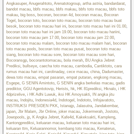
Angkasuper
,
Anugerahtoto
,
Arenatotogroup
,
artha astria
,
bandardarat
,
bandot macau
,
bbfs macau
,
bbfs makau
,
bbfs toto macau
,
bbfs toto
makau
,
big boss
,
bocoran
,
bocoran 4d
,
bocoran macau
,
Bocoran
Togel
,
bocoran toto
,
bocoran toto macau
,
bocoran toto macau buat
besok
,
bocoran toto macau hari ini
,
bocoran toto macau hari ini 01.00
,
bocoran toto macau hari ini jam 19.00
,
bocoran toto macau hariini
,
bocoran toto macau jam 17.00
,
bocoran toto macau jam 22.00
,
bocoran toto macau malam
,
bocoran toto macau malam hari
,
bocoran
toto macau pools
,
bocoran toto macau pusat
,
bocoran toto macau
siang
,
bocoran toto macau sore
,
bocoran toto macau sore hari
,
Bocoransgp
,
bocorantotomacau
,
bola merah
,
BU Angka Jebret
Prediksi
,
bullseye
,
caecha toto macau
,
cambodia
,
Cantiktoto
,
cara
rumus macau hari ini
,
carolinaday
,
cece macau
,
china
,
Dadumaster
,
dewa toto macau
,
empat pasaran
,
empat putaran
,
engkong macau
,
Esgepe
,
G SENIN Amintoto
,
G SENIN angka berkelas macau
,
gadis
prediktor
,
GGU Agentotovip
,
Herists
,
hk
,
HK 81prediksi
,
Hknalo
,
i HK
4dprizelive
,
i HK Adhi Luwuk
,
iksi HK Amoysakti
,
IN angka jitu
macau
,
Indojitu
,
Indonesia4d
,
Indotogel
,
Indototo
,
Infojavatoto
,
INSTRUKSI PRESIDEN PKK
,
Istanajp
,
Jalasutra
,
Jandakembar
,
japan
,
Jbr Malam
,
Jbr Online
,
joker macau
,
Jokermerah
,
Jostoto
,
Jowopools
,
jp
,
K Angka Jebret
,
Kafe4d
,
Kakeksakti
,
Kampleng
,
Kantongprediksi
,
keluaran macau
,
keluaran toto macau hari ini
,
keluaran ttm
,
Keluarannomor
,
kembang toto macau
,
Kenaterus
,