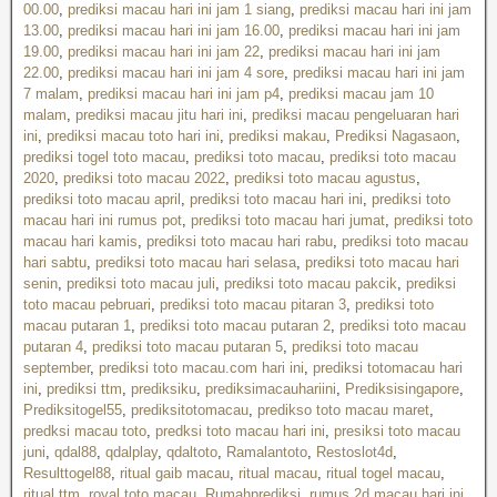
00.00
,
prediksi macau hari ini jam 1 siang
,
prediksi macau hari ini jam
13.00
,
prediksi macau hari ini jam 16.00
,
prediksi macau hari ini jam
19.00
,
prediksi macau hari ini jam 22
,
prediksi macau hari ini jam
22.00
,
prediksi macau hari ini jam 4 sore
,
prediksi macau hari ini jam
7 malam
,
prediksi macau hari ini jam p4
,
prediksi macau jam 10
malam
,
prediksi macau jitu hari ini
,
prediksi macau pengeluaran hari
ini
,
prediksi macau toto hari ini
,
prediksi makau
,
Prediksi Nagasaon
,
prediksi togel toto macau
,
prediksi toto macau
,
prediksi toto macau
2020
,
prediksi toto macau 2022
,
prediksi toto macau agustus
,
prediksi toto macau april
,
prediksi toto macau hari ini
,
prediksi toto
macau hari ini rumus pot
,
prediksi toto macau hari jumat
,
prediksi toto
macau hari kamis
,
prediksi toto macau hari rabu
,
prediksi toto macau
hari sabtu
,
prediksi toto macau hari selasa
,
prediksi toto macau hari
senin
,
prediksi toto macau juli
,
prediksi toto macau pakcik
,
prediksi
toto macau pebruari
,
prediksi toto macau pitaran 3
,
prediksi toto
macau putaran 1
,
prediksi toto macau putaran 2
,
prediksi toto macau
putaran 4
,
prediksi toto macau putaran 5
,
prediksi toto macau
september
,
prediksi toto macau.com hari ini
,
prediksi totomacau hari
ini
,
prediksi ttm
,
prediksiku
,
prediksimacauhariini
,
Prediksisingapore
,
Prediksitogel55
,
prediksitotomacau
,
predikso toto macau maret
,
predksi macau toto
,
predksi toto macau hari ini
,
presiksi toto macau
juni
,
qdal88
,
qdalplay
,
qdaltoto
,
Ramalantoto
,
Restoslot4d
,
Resulttogel88
,
ritual gaib macau
,
ritual macau
,
ritual togel macau
,
ritual ttm
,
royal toto macau
,
Rumahprediksi
,
rumus 2d macau hari ini
,