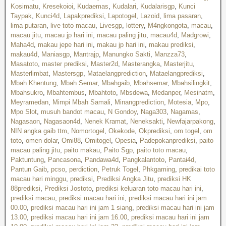
Kosimatu
,
Kresekoioi
,
Kudaemas
,
Kudalari
,
Kudalarisgp
,
Kunci
Taypak
,
Kunci4d
,
Lapakprediksi
,
Lapotogel
,
Lazoid
,
lima pasaran
,
lima putaran
,
live toto macau
,
Livesgp
,
lottery
,
M4ngkongota
,
macau
,
macau jitu
,
macau jp hari ini
,
macau paling jitu
,
macau4d
,
Madgrowi
,
Maha4d
,
makau jepe hari ini
,
makau jp hari ini
,
makau prediksi
,
makau4d
,
Maniasgp
,
Mantrajp
,
Manungko Sakti
,
Manzza73
,
Masatoto
,
master prediksi
,
Master2d
,
Masterangka
,
Masterjitu
,
Masterlimbat
,
Mastersgp
,
Mataelangprediction
,
Mataelangprediksi
,
Mbah Khentung
,
Mbah Semar
,
Mbahgaib
,
Mbahsemar
,
Mbahsilingkit
,
Mbahsukro
,
Mbahtembus
,
Mbahtoto
,
Mbsdewa
,
Medanper
,
Mesinatm
,
Meyramedan
,
Mimpi Mbah Samali
,
Minangprediction
,
Motesia
,
Mpo
,
Mpo Slot
,
musuh bandot macau
,
N Gondoy
,
Naga303
,
Nagamas
,
Nagasaon
,
Nagasaon4d
,
Nenek Kramat
,
Neneksakti
,
Newfajarpakong
,
NIN angka gaib ttm
,
Nomortogel
,
Okekode
,
Okprediksi
,
om togel
,
om
toto
,
omen dolar
,
Omi88
,
Omitogel
,
Opesia
,
Padepokanprediksi
,
paito
macau paling jitu
,
paito makau
,
Paito Sgp
,
paito toto macau
,
Paktuntung
,
Pancasona
,
Pandawa4d
,
Pangkalantoto
,
Pantai4d
,
Pantun Gaib
,
pcso
,
perdiction
,
Petruk Togel
,
Phkgaming
,
predikai toto
macau hari minggu
,
prediksi
,
Prediksi Angka Jitu
,
prediksi HK
88prediksi
,
Prediksi Jostoto
,
prediksi keluaran toto macau hari ini
,
prediksi macau
,
prediksi macau hari ini
,
prediksi macau hari ini jam
00.00
,
prediksi macau hari ini jam 1 siang
,
prediksi macau hari ini jam
13.00
,
prediksi macau hari ini jam 16.00
,
prediksi macau hari ini jam