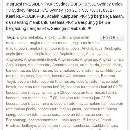
Instruksi PRESIDEN PKK : Sydney BBFS : 97381 Sydney Colok
: 3 Sydney Macau : 8/1 Sydney Top 2D : 93, 78, 31, 89, 17
Kami REPUBLIK PKK, adalah kumpulan PKK yg berpengalaman,
dan senang membantu sesama PKK walaupun yg belum
bergabung dengan kita. Semoga membantu !!!
Tags:
angka berkelas
,
angka jitu ttm
,
angka main
Read Post
makau pools
,
angka main toto macau
,
angka main toto
macau pools
,
angka main toto makau pools
,
Angkabagus
,
Angkajitu
,
angkajitumacau
,
Angkakembar
,
Angkakeramat
,
Angkalovers
,
Angkanet
,
Angkaprediksitogel
,
Angkasetan
,
Angkasgp
,
Angkasiluman
,
Angkasuper
,
Anugerahtoto
,
Arenatotogroup
,
artha astria
,
bandardarat
,
bandot macau
,
bbfs macau
,
bbfs makau
,
bbfs toto macau
,
bbfs toto
makau
,
big boss
,
bocoran
,
bocoran 4d
,
bocoran macau
,
Bocoran
Togel
,
bocoran toto
,
bocoran toto macau
,
bocoran toto macau buat
besok
,
bocoran toto macau hari ini
,
bocoran toto macau hari ini 01.00
,
bocoran toto macau hari ini jam 19.00
,
bocoran toto macau hariini
,
bocoran toto macau jam 17.00
,
bocoran toto macau jam 22.00
,
bocoran toto macau malam
,
bocoran toto macau malam hari
,
bocoran
toto macau pools
,
bocoran toto macau pusat
,
bocoran toto macau
siang
,
bocoran toto macau sore
,
bocoran toto macau sore hari
,
Bocoransgp
,
bocorantotomacau
,
bola merah
,
BU Angka Jebret
Prediksi
,
bullseye
,
caecha toto macau
,
cambodia
,
Cantiktoto
,
cara