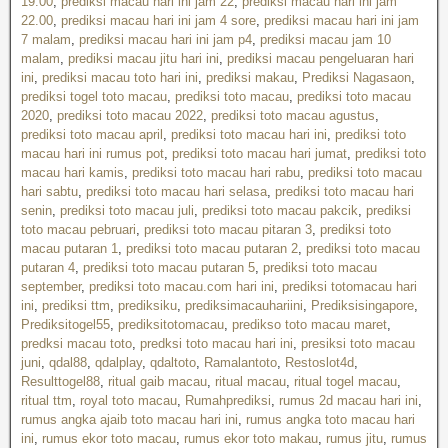
19.00
,
prediksi macau hari ini jam 22
,
prediksi macau hari ini jam
22.00
,
prediksi macau hari ini jam 4 sore
,
prediksi macau hari ini jam
7 malam
,
prediksi macau hari ini jam p4
,
prediksi macau jam 10
malam
,
prediksi macau jitu hari ini
,
prediksi macau pengeluaran hari
ini
,
prediksi macau toto hari ini
,
prediksi makau
,
Prediksi Nagasaon
,
prediksi togel toto macau
,
prediksi toto macau
,
prediksi toto macau
2020
,
prediksi toto macau 2022
,
prediksi toto macau agustus
,
prediksi toto macau april
,
prediksi toto macau hari ini
,
prediksi toto
macau hari ini rumus pot
,
prediksi toto macau hari jumat
,
prediksi toto
macau hari kamis
,
prediksi toto macau hari rabu
,
prediksi toto macau
hari sabtu
,
prediksi toto macau hari selasa
,
prediksi toto macau hari
senin
,
prediksi toto macau juli
,
prediksi toto macau pakcik
,
prediksi
toto macau pebruari
,
prediksi toto macau pitaran 3
,
prediksi toto
macau putaran 1
,
prediksi toto macau putaran 2
,
prediksi toto macau
putaran 4
,
prediksi toto macau putaran 5
,
prediksi toto macau
september
,
prediksi toto macau.com hari ini
,
prediksi totomacau hari
ini
,
prediksi ttm
,
prediksiku
,
prediksimacauhariini
,
Prediksisingapore
,
Prediksitogel55
,
prediksitotomacau
,
predikso toto macau maret
,
predksi macau toto
,
predksi toto macau hari ini
,
presiksi toto macau
juni
,
qdal88
,
qdalplay
,
qdaltoto
,
Ramalantoto
,
Restoslot4d
,
Resulttogel88
,
ritual gaib macau
,
ritual macau
,
ritual togel macau
,
ritual ttm
,
royal toto macau
,
Rumahprediksi
,
rumus 2d macau hari ini
,
rumus angka ajaib toto macau hari ini
,
rumus angka toto macau hari
ini
,
rumus ekor toto macau
,
rumus ekor toto makau
,
rumus jitu
,
rumus