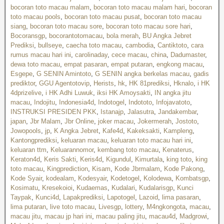
bocoran toto macau malam
,
bocoran toto macau malam hari
,
bocoran
toto macau pools
,
bocoran toto macau pusat
,
bocoran toto macau
siang
,
bocoran toto macau sore
,
bocoran toto macau sore hari
,
Bocoransgp
,
bocorantotomacau
,
bola merah
,
BU Angka Jebret
Prediksi
,
bullseye
,
caecha toto macau
,
cambodia
,
Cantiktoto
,
cara
rumus macau hari ini
,
carolinaday
,
cece macau
,
china
,
Dadumaster
,
dewa toto macau
,
empat pasaran
,
empat putaran
,
engkong macau
,
Esgepe
,
G SENIN Amintoto
,
G SENIN angka berkelas macau
,
gadis
prediktor
,
GGU Agentotovip
,
Herists
,
hk
,
HK 81prediksi
,
Hknalo
,
i HK
4dprizelive
,
i HK Adhi Luwuk
,
iksi HK Amoysakti
,
IN angka jitu
macau
,
Indojitu
,
Indonesia4d
,
Indotogel
,
Indototo
,
Infojavatoto
,
INSTRUKSI PRESIDEN PKK
,
Istanajp
,
Jalasutra
,
Jandakembar
,
japan
,
Jbr Malam
,
Jbr Online
,
joker macau
,
Jokermerah
,
Jostoto
,
Jowopools
,
jp
,
K Angka Jebret
,
Kafe4d
,
Kakeksakti
,
Kampleng
,
Kantongprediksi
,
keluaran macau
,
keluaran toto macau hari ini
,
keluaran ttm
,
Keluarannomor
,
kembang toto macau
,
Kenaterus
,
Keraton4d
,
Keris Sakti
,
Keris4d
,
Kigundul
,
Kimurtala
,
king toto
,
king
toto macau
,
Kingprediction
,
Kisam
,
Kode Jbrmalam
,
Kode Pakong
,
Kode Syair
,
kodealam
,
Kodesyair
,
Kodetogel
,
Kolodewa
,
Kombatsgp
,
Kosimatu
,
Kresekoioi
,
Kudaemas
,
Kudalari
,
Kudalarisgp
,
Kunci
Taypak
,
Kunci4d
,
Lapakprediksi
,
Lapotogel
,
Lazoid
,
lima pasaran
,
lima putaran
,
live toto macau
,
Livesgp
,
lottery
,
M4ngkongota
,
macau
,
macau jitu
,
macau jp hari ini
,
macau paling jitu
,
macau4d
,
Madgrowi
,