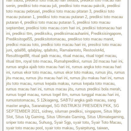
hari sabtu
,
prediksi toto macau hari selasa
,
prediksi toto macau hari
senin
,
prediksi toto macau juli
,
prediksi toto macau pakcik
,
prediksi
toto macau pebruari
,
prediksi toto macau pitaran 3
,
prediksi toto
macau putaran 1
,
prediksi toto macau putaran 2
,
prediksi toto macau
putaran 4
,
prediksi toto macau putaran 5
,
prediksi toto macau
september
,
prediksi toto macau.com hari ini
,
prediksi totomacau hari
ini
,
prediksi ttm
,
prediksiku
,
prediksimacauhariini
,
Prediksisingapore
,
Prediksitogel55
,
prediksitotomacau
,
predikso toto macau maret
,
predksi macau toto
,
predksi toto macau hari ini
,
presiksi toto macau
juni
,
qdal88
,
qdalplay
,
qdaltoto
,
Ramalantoto
,
Restoslot4d
,
Resulttogel88
,
ritual gaib macau
,
ritual macau
,
ritual togel macau
,
ritual ttm
,
royal toto macau
,
Rumahprediksi
,
rumus 2d macau hari ini
,
rumus angka ajaib toto macau hari ini
,
rumus angka toto macau hari
ini
,
rumus ekor toto macau
,
rumus ekor toto makau
,
rumus jitu
,
rumus
jitu macau
,
rumus jitu macau hari ini
,
rumus jitu makau hari ini
,
rumus
jitu toto macau
,
rumus kepala makau
,
rumus kepala toto macau
,
rumus macau hari ini
,
rumus macau jitu
,
rumus prediksi bola merah
,
rumus togel macau
,
rumus togel ttm
,
rumus tunggal macau hari ini
,
rumustotomacau
,
S 12kiageng
,
SABTU angka gaib macau
,
sang
master angka
,
Saranatogel
,
SG INSTRUKSI PRESIDEN PKK
,
SG
SEPTEMBER 2021
,
sidney
,
siluman prediksi
,
singapore
,
Situs Mpo
Slot
,
Situs Ug Gaming
,
Situs Ultimate Gaming
,
Situs Ultimategaming
,
sniper toto macau
,
Suhusg
,
Syair Sgp
,
syair toto
,
Syair Toto Macau
,
syair toto macau pool
,
syair toto makau
,
Syairpitung
,
taiwan
,