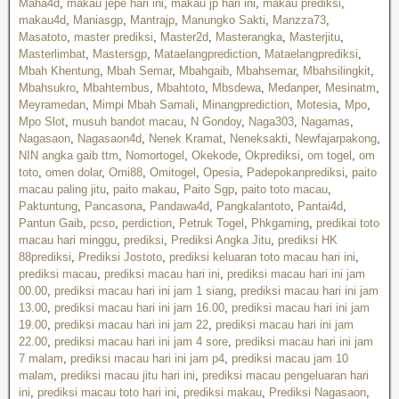
Maha4d
,
makau jepe hari ini
,
makau jp hari ini
,
makau prediksi
,
makau4d
,
Maniasgp
,
Mantrajp
,
Manungko Sakti
,
Manzza73
,
Masatoto
,
master prediksi
,
Master2d
,
Masterangka
,
Masterjitu
,
Masterlimbat
,
Mastersgp
,
Mataelangprediction
,
Mataelangprediksi
,
Mbah Khentung
,
Mbah Semar
,
Mbahgaib
,
Mbahsemar
,
Mbahsilingkit
,
Mbahsukro
,
Mbahtembus
,
Mbahtoto
,
Mbsdewa
,
Medanper
,
Mesinatm
,
Meyramedan
,
Mimpi Mbah Samali
,
Minangprediction
,
Motesia
,
Mpo
,
Mpo Slot
,
musuh bandot macau
,
N Gondoy
,
Naga303
,
Nagamas
,
Nagasaon
,
Nagasaon4d
,
Nenek Kramat
,
Neneksakti
,
Newfajarpakong
,
NIN angka gaib ttm
,
Nomortogel
,
Okekode
,
Okprediksi
,
om togel
,
om
toto
,
omen dolar
,
Omi88
,
Omitogel
,
Opesia
,
Padepokanprediksi
,
paito
macau paling jitu
,
paito makau
,
Paito Sgp
,
paito toto macau
,
Paktuntung
,
Pancasona
,
Pandawa4d
,
Pangkalantoto
,
Pantai4d
,
Pantun Gaib
,
pcso
,
perdiction
,
Petruk Togel
,
Phkgaming
,
predikai toto
macau hari minggu
,
prediksi
,
Prediksi Angka Jitu
,
prediksi HK
88prediksi
,
Prediksi Jostoto
,
prediksi keluaran toto macau hari ini
,
prediksi macau
,
prediksi macau hari ini
,
prediksi macau hari ini jam
00.00
,
prediksi macau hari ini jam 1 siang
,
prediksi macau hari ini jam
13.00
,
prediksi macau hari ini jam 16.00
,
prediksi macau hari ini jam
19.00
,
prediksi macau hari ini jam 22
,
prediksi macau hari ini jam
22.00
,
prediksi macau hari ini jam 4 sore
,
prediksi macau hari ini jam
7 malam
,
prediksi macau hari ini jam p4
,
prediksi macau jam 10
malam
,
prediksi macau jitu hari ini
,
prediksi macau pengeluaran hari
ini
,
prediksi macau toto hari ini
,
prediksi makau
,
Prediksi Nagasaon
,