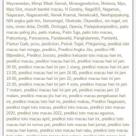
Meyramedan
,
Mimpi Mbah Samali
,
Minangprediction
,
Motesia
,
Mpo
,
Mpo Slot
,
musuh bandot macau
,
N Gondoy
,
Naga303
,
Nagamas
,
Nagasaon
,
Nagasaon4d
,
Nenek Kramat
,
Neneksakti
,
Newfajarpakong
,
NIN angka gaib ttm
,
Nomortogel
,
Okekode
,
Okprediksi
,
om togel
,
om
toto
,
omen dolar
,
Omi88
,
Omitogel
,
Opesia
,
Padepokanprediksi
,
paito
macau paling jitu
,
paito makau
,
Paito Sgp
,
paito toto macau
,
Paktuntung
,
Pancasona
,
Pandawa4d
,
Pangkalantoto
,
Pantai4d
,
Pantun Gaib
,
pcso
,
perdiction
,
Petruk Togel
,
Phkgaming
,
predikai toto
macau hari minggu
,
prediksi
,
Prediksi Angka Jitu
,
prediksi HK
88prediksi
,
Prediksi Jostoto
,
prediksi keluaran toto macau hari ini
,
prediksi macau
,
prediksi macau hari ini
,
prediksi macau hari ini jam
00.00
,
prediksi macau hari ini jam 1 siang
,
prediksi macau hari ini jam
13.00
,
prediksi macau hari ini jam 16.00
,
prediksi macau hari ini jam
19.00
,
prediksi macau hari ini jam 22
,
prediksi macau hari ini jam
22.00
,
prediksi macau hari ini jam 4 sore
,
prediksi macau hari ini jam
7 malam
,
prediksi macau hari ini jam p4
,
prediksi macau jam 10
malam
,
prediksi macau jitu hari ini
,
prediksi macau pengeluaran hari
ini
,
prediksi macau toto hari ini
,
prediksi makau
,
Prediksi Nagasaon
,
prediksi togel toto macau
,
prediksi toto macau
,
prediksi toto macau
2020
,
prediksi toto macau 2022
,
prediksi toto macau agustus
,
prediksi toto macau april
,
prediksi toto macau hari ini
,
prediksi toto
macau hari ini rumus pot
,
prediksi toto macau hari jumat
,
prediksi toto
macau hari kamis
,
prediksi toto macau hari rabu
,
prediksi toto macau