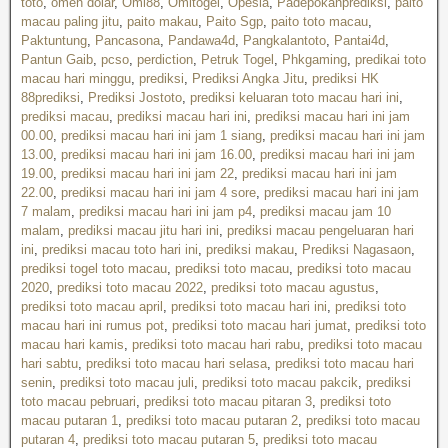
toto
,
omen dolar
,
Omi88
,
Omitogel
,
Opesia
,
Padepokanprediksi
,
paito
macau paling jitu
,
paito makau
,
Paito Sgp
,
paito toto macau
,
Paktuntung
,
Pancasona
,
Pandawa4d
,
Pangkalantoto
,
Pantai4d
,
Pantun Gaib
,
pcso
,
perdiction
,
Petruk Togel
,
Phkgaming
,
predikai toto
macau hari minggu
,
prediksi
,
Prediksi Angka Jitu
,
prediksi HK
88prediksi
,
Prediksi Jostoto
,
prediksi keluaran toto macau hari ini
,
prediksi macau
,
prediksi macau hari ini
,
prediksi macau hari ini jam
00.00
,
prediksi macau hari ini jam 1 siang
,
prediksi macau hari ini jam
13.00
,
prediksi macau hari ini jam 16.00
,
prediksi macau hari ini jam
19.00
,
prediksi macau hari ini jam 22
,
prediksi macau hari ini jam
22.00
,
prediksi macau hari ini jam 4 sore
,
prediksi macau hari ini jam
7 malam
,
prediksi macau hari ini jam p4
,
prediksi macau jam 10
malam
,
prediksi macau jitu hari ini
,
prediksi macau pengeluaran hari
ini
,
prediksi macau toto hari ini
,
prediksi makau
,
Prediksi Nagasaon
,
prediksi togel toto macau
,
prediksi toto macau
,
prediksi toto macau
2020
,
prediksi toto macau 2022
,
prediksi toto macau agustus
,
prediksi toto macau april
,
prediksi toto macau hari ini
,
prediksi toto
macau hari ini rumus pot
,
prediksi toto macau hari jumat
,
prediksi toto
macau hari kamis
,
prediksi toto macau hari rabu
,
prediksi toto macau
hari sabtu
,
prediksi toto macau hari selasa
,
prediksi toto macau hari
senin
,
prediksi toto macau juli
,
prediksi toto macau pakcik
,
prediksi
toto macau pebruari
,
prediksi toto macau pitaran 3
,
prediksi toto
macau putaran 1
,
prediksi toto macau putaran 2
,
prediksi toto macau
putaran 4
,
prediksi toto macau putaran 5
,
prediksi toto macau