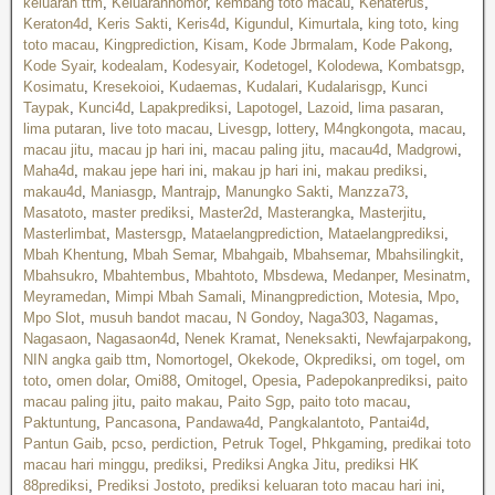
keluaran ttm
,
Keluarannomor
,
kembang toto macau
,
Kenaterus
,
Keraton4d
,
Keris Sakti
,
Keris4d
,
Kigundul
,
Kimurtala
,
king toto
,
king
toto macau
,
Kingprediction
,
Kisam
,
Kode Jbrmalam
,
Kode Pakong
,
Kode Syair
,
kodealam
,
Kodesyair
,
Kodetogel
,
Kolodewa
,
Kombatsgp
,
Kosimatu
,
Kresekoioi
,
Kudaemas
,
Kudalari
,
Kudalarisgp
,
Kunci
Taypak
,
Kunci4d
,
Lapakprediksi
,
Lapotogel
,
Lazoid
,
lima pasaran
,
lima putaran
,
live toto macau
,
Livesgp
,
lottery
,
M4ngkongota
,
macau
,
macau jitu
,
macau jp hari ini
,
macau paling jitu
,
macau4d
,
Madgrowi
,
Maha4d
,
makau jepe hari ini
,
makau jp hari ini
,
makau prediksi
,
makau4d
,
Maniasgp
,
Mantrajp
,
Manungko Sakti
,
Manzza73
,
Masatoto
,
master prediksi
,
Master2d
,
Masterangka
,
Masterjitu
,
Masterlimbat
,
Mastersgp
,
Mataelangprediction
,
Mataelangprediksi
,
Mbah Khentung
,
Mbah Semar
,
Mbahgaib
,
Mbahsemar
,
Mbahsilingkit
,
Mbahsukro
,
Mbahtembus
,
Mbahtoto
,
Mbsdewa
,
Medanper
,
Mesinatm
,
Meyramedan
,
Mimpi Mbah Samali
,
Minangprediction
,
Motesia
,
Mpo
,
Mpo Slot
,
musuh bandot macau
,
N Gondoy
,
Naga303
,
Nagamas
,
Nagasaon
,
Nagasaon4d
,
Nenek Kramat
,
Neneksakti
,
Newfajarpakong
,
NIN angka gaib ttm
,
Nomortogel
,
Okekode
,
Okprediksi
,
om togel
,
om
toto
,
omen dolar
,
Omi88
,
Omitogel
,
Opesia
,
Padepokanprediksi
,
paito
macau paling jitu
,
paito makau
,
Paito Sgp
,
paito toto macau
,
Paktuntung
,
Pancasona
,
Pandawa4d
,
Pangkalantoto
,
Pantai4d
,
Pantun Gaib
,
pcso
,
perdiction
,
Petruk Togel
,
Phkgaming
,
predikai toto
macau hari minggu
,
prediksi
,
Prediksi Angka Jitu
,
prediksi HK
88prediksi
,
Prediksi Jostoto
,
prediksi keluaran toto macau hari ini
,