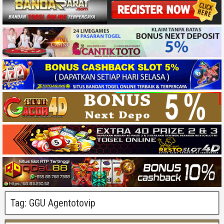
Tag:
GGU Agentotovip