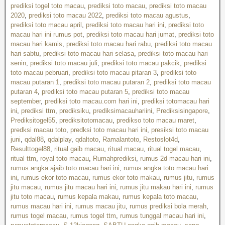
prediksi togel toto macau
,
prediksi toto macau
,
prediksi toto macau
2020
,
prediksi toto macau 2022
,
prediksi toto macau agustus
,
prediksi toto macau april
,
prediksi toto macau hari ini
,
prediksi toto
macau hari ini rumus pot
,
prediksi toto macau hari jumat
,
prediksi toto
macau hari kamis
,
prediksi toto macau hari rabu
,
prediksi toto macau
hari sabtu
,
prediksi toto macau hari selasa
,
prediksi toto macau hari
senin
,
prediksi toto macau juli
,
prediksi toto macau pakcik
,
prediksi
toto macau pebruari
,
prediksi toto macau pitaran 3
,
prediksi toto
macau putaran 1
,
prediksi toto macau putaran 2
,
prediksi toto macau
putaran 4
,
prediksi toto macau putaran 5
,
prediksi toto macau
september
,
prediksi toto macau.com hari ini
,
prediksi totomacau hari
ini
,
prediksi ttm
,
prediksiku
,
prediksimacauhariini
,
Prediksisingapore
,
Prediksitogel55
,
prediksitotomacau
,
predikso toto macau maret
,
predksi macau toto
,
predksi toto macau hari ini
,
presiksi toto macau
juni
,
qdal88
,
qdalplay
,
qdaltoto
,
Ramalantoto
,
Restoslot4d
,
Resulttogel88
,
ritual gaib macau
,
ritual macau
,
ritual togel macau
,
ritual ttm
,
royal toto macau
,
Rumahprediksi
,
rumus 2d macau hari ini
,
rumus angka ajaib toto macau hari ini
,
rumus angka toto macau hari
ini
,
rumus ekor toto macau
,
rumus ekor toto makau
,
rumus jitu
,
rumus
jitu macau
,
rumus jitu macau hari ini
,
rumus jitu makau hari ini
,
rumus
jitu toto macau
,
rumus kepala makau
,
rumus kepala toto macau
,
rumus macau hari ini
,
rumus macau jitu
,
rumus prediksi bola merah
,
rumus togel macau
,
rumus togel ttm
,
rumus tunggal macau hari ini
,