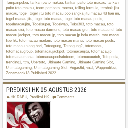
Tampanpoker
,
tarikan paito makau
,
tarikan paito toto macau
,
tarikan
paito toto makau
,
team pembatai macau
,
telling formula
,
tembak jitu
macau
,
togel
,
togel jitu toto macau poolsangka jitu macau 4d hari ini
,
togel macau jitu
,
togel toto macau
,
togel toto macau pools
,
togelmacaujitu
,
Togelsuper
,
Togelwap
,
Toko303
,
toto macau
,
toto
macau cici
,
toto macau darmono
,
toto macau gruf
,
toto macau id
,
toto
macau jackpot
,
toto macau jp
,
toto macau jp bola merah
,
toto macau
libe hk
,
toto macau madam
,
toto macau mania
,
toto macau pools
,
toto macau siang hari
,
Totoagung
,
Totoagung2
,
totomacau
,
totomacaugroup
,
totomacaujackpot
,
totomacaujitu
,
totomacaujp
,
totomacaumania
,
totomacaupoolsdotcom
,
totomacaurich
,
Totopedia
,
trending1
,
ttm
,
Ubertoto
,
Ultimate Gaming
,
Ultimate Gaming Slot
,
Ultimategaming
,
Ultimategaming Slot
,
Vegas6d
,
viral
,
Wapprediksi
,
Zonameonk18 Published 2022
PREDIKSI HK 05 AGUSTUS 2026
HK RABU
,
Prediksi HK
Comments