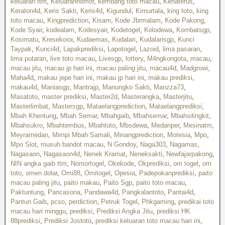
keluaran ttm
,
Keluarannomor
,
kembang toto macau
,
Kenaterus
,
Keraton4d
,
Keris Sakti
,
Keris4d
,
Kigundul
,
Kimurtala
,
king toto
,
king
toto macau
,
Kingprediction
,
Kisam
,
Kode Jbrmalam
,
Kode Pakong
,
Kode Syair
,
kodealam
,
Kodesyair
,
Kodetogel
,
Kolodewa
,
Kombatsgp
,
Kosimatu
,
Kresekoioi
,
Kudaemas
,
Kudalari
,
Kudalarisgp
,
Kunci
Taypak
,
Kunci4d
,
Lapakprediksi
,
Lapotogel
,
Lazoid
,
lima pasaran
,
lima putaran
,
live toto macau
,
Livesgp
,
lottery
,
M4ngkongota
,
macau
,
macau jitu
,
macau jp hari ini
,
macau paling jitu
,
macau4d
,
Madgrowi
,
Maha4d
,
makau jepe hari ini
,
makau jp hari ini
,
makau prediksi
,
makau4d
,
Maniasgp
,
Mantrajp
,
Manungko Sakti
,
Manzza73
,
Masatoto
,
master prediksi
,
Master2d
,
Masterangka
,
Masterjitu
,
Masterlimbat
,
Mastersgp
,
Mataelangprediction
,
Mataelangprediksi
,
Mbah Khentung
,
Mbah Semar
,
Mbahgaib
,
Mbahsemar
,
Mbahsilingkit
,
Mbahsukro
,
Mbahtembus
,
Mbahtoto
,
Mbsdewa
,
Medanper
,
Mesinatm
,
Meyramedan
,
Mimpi Mbah Samali
,
Minangprediction
,
Motesia
,
Mpo
,
Mpo Slot
,
musuh bandot macau
,
N Gondoy
,
Naga303
,
Nagamas
,
Nagasaon
,
Nagasaon4d
,
Nenek Kramat
,
Neneksakti
,
Newfajarpakong
,
NIN angka gaib ttm
,
Nomortogel
,
Okekode
,
Okprediksi
,
om togel
,
om
toto
,
omen dolar
,
Omi88
,
Omitogel
,
Opesia
,
Padepokanprediksi
,
paito
macau paling jitu
,
paito makau
,
Paito Sgp
,
paito toto macau
,
Paktuntung
,
Pancasona
,
Pandawa4d
,
Pangkalantoto
,
Pantai4d
,
Pantun Gaib
,
pcso
,
perdiction
,
Petruk Togel
,
Phkgaming
,
predikai toto
macau hari minggu
,
prediksi
,
Prediksi Angka Jitu
,
prediksi HK
88prediksi
,
Prediksi Jostoto
,
prediksi keluaran toto macau hari ini
,