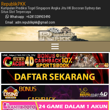
RepublikPKK
Kumpulan Prediksi Togel Singapore Angka Jitu HK Bocoran Sydney dan
Situs Slot Terpercaya
Whatsapp : +6281328903490
Email : adm.republikpkk@gmail.com