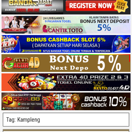
Tag:
Kampleng