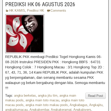
PREDIKSI HK 06 AGUSTUS 2026
HK KAMIS
,
Prediksi HK
Comments
REPUBLIK PKK membagi Prediksi Togel Hongkong Kamis 06-
08-2026 Instruksi PRESIDEN PKK : Hongkong BBFS : 64731
Hongkong Colok : 7 Hongkong Macau : 3/1 Hongkong Top 2D :
67, 43, 71, 36, 14 Kami REPUBLIK PKK, adalah kumpulan PKK
yg berpengalaman, dan senang membantu sesama PKK
walaupun yg belum bergabung dengan kita. Semoga membantu
!!!
Tags:
angka berkelas
,
angka jitu ttm
,
angka main
Read Post
makau pools
,
angka main toto macau
,
angka main toto
macau pools
,
angka main toto makau pools
,
Angkabagus
,
Angkajitu
,
angkajitumacau
,
Angkakembar
,
Angkakeramat
,
Angkalovers
,