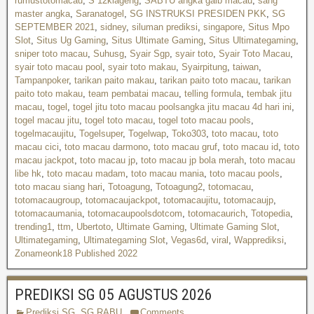
rumustotomacau
,
S 12kiageng
,
SABTU angka gaib macau
,
sang
master angka
,
Saranatogel
,
SG INSTRUKSI PRESIDEN PKK
,
SG
SEPTEMBER 2021
,
sidney
,
siluman prediksi
,
singapore
,
Situs Mpo
Slot
,
Situs Ug Gaming
,
Situs Ultimate Gaming
,
Situs Ultimategaming
,
sniper toto macau
,
Suhusg
,
Syair Sgp
,
syair toto
,
Syair Toto Macau
,
syair toto macau pool
,
syair toto makau
,
Syairpitung
,
taiwan
,
Tampanpoker
,
tarikan paito makau
,
tarikan paito toto macau
,
tarikan
paito toto makau
,
team pembatai macau
,
telling formula
,
tembak jitu
macau
,
togel
,
togel jitu toto macau poolsangka jitu macau 4d hari ini
,
togel macau jitu
,
togel toto macau
,
togel toto macau pools
,
togelmacaujitu
,
Togelsuper
,
Togelwap
,
Toko303
,
toto macau
,
toto
macau cici
,
toto macau darmono
,
toto macau gruf
,
toto macau id
,
toto
macau jackpot
,
toto macau jp
,
toto macau jp bola merah
,
toto macau
libe hk
,
toto macau madam
,
toto macau mania
,
toto macau pools
,
toto macau siang hari
,
Totoagung
,
Totoagung2
,
totomacau
,
totomacaugroup
,
totomacaujackpot
,
totomacaujitu
,
totomacaujp
,
totomacaumania
,
totomacaupoolsdotcom
,
totomacaurich
,
Totopedia
,
trending1
,
ttm
,
Ubertoto
,
Ultimate Gaming
,
Ultimate Gaming Slot
,
Ultimategaming
,
Ultimategaming Slot
,
Vegas6d
,
viral
,
Wapprediksi
,
Zonameonk18 Published 2022
PREDIKSI SG 05 AGUSTUS 2026
Prediksi SG
,
SG RABU
Comments