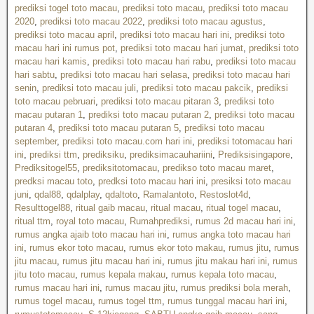
prediksi togel toto macau
,
prediksi toto macau
,
prediksi toto macau
2020
,
prediksi toto macau 2022
,
prediksi toto macau agustus
,
prediksi toto macau april
,
prediksi toto macau hari ini
,
prediksi toto
macau hari ini rumus pot
,
prediksi toto macau hari jumat
,
prediksi toto
macau hari kamis
,
prediksi toto macau hari rabu
,
prediksi toto macau
hari sabtu
,
prediksi toto macau hari selasa
,
prediksi toto macau hari
senin
,
prediksi toto macau juli
,
prediksi toto macau pakcik
,
prediksi
toto macau pebruari
,
prediksi toto macau pitaran 3
,
prediksi toto
macau putaran 1
,
prediksi toto macau putaran 2
,
prediksi toto macau
putaran 4
,
prediksi toto macau putaran 5
,
prediksi toto macau
september
,
prediksi toto macau.com hari ini
,
prediksi totomacau hari
ini
,
prediksi ttm
,
prediksiku
,
prediksimacauhariini
,
Prediksisingapore
,
Prediksitogel55
,
prediksitotomacau
,
predikso toto macau maret
,
predksi macau toto
,
predksi toto macau hari ini
,
presiksi toto macau
juni
,
qdal88
,
qdalplay
,
qdaltoto
,
Ramalantoto
,
Restoslot4d
,
Resulttogel88
,
ritual gaib macau
,
ritual macau
,
ritual togel macau
,
ritual ttm
,
royal toto macau
,
Rumahprediksi
,
rumus 2d macau hari ini
,
rumus angka ajaib toto macau hari ini
,
rumus angka toto macau hari
ini
,
rumus ekor toto macau
,
rumus ekor toto makau
,
rumus jitu
,
rumus
jitu macau
,
rumus jitu macau hari ini
,
rumus jitu makau hari ini
,
rumus
jitu toto macau
,
rumus kepala makau
,
rumus kepala toto macau
,
rumus macau hari ini
,
rumus macau jitu
,
rumus prediksi bola merah
,
rumus togel macau
,
rumus togel ttm
,
rumus tunggal macau hari ini
,