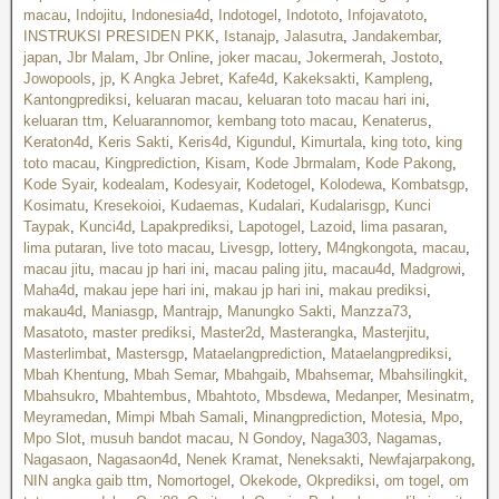
macau
,
Indojitu
,
Indonesia4d
,
Indotogel
,
Indototo
,
Infojavatoto
,
INSTRUKSI PRESIDEN PKK
,
Istanajp
,
Jalasutra
,
Jandakembar
,
japan
,
Jbr Malam
,
Jbr Online
,
joker macau
,
Jokermerah
,
Jostoto
,
Jowopools
,
jp
,
K Angka Jebret
,
Kafe4d
,
Kakeksakti
,
Kampleng
,
Kantongprediksi
,
keluaran macau
,
keluaran toto macau hari ini
,
keluaran ttm
,
Keluarannomor
,
kembang toto macau
,
Kenaterus
,
Keraton4d
,
Keris Sakti
,
Keris4d
,
Kigundul
,
Kimurtala
,
king toto
,
king
toto macau
,
Kingprediction
,
Kisam
,
Kode Jbrmalam
,
Kode Pakong
,
Kode Syair
,
kodealam
,
Kodesyair
,
Kodetogel
,
Kolodewa
,
Kombatsgp
,
Kosimatu
,
Kresekoioi
,
Kudaemas
,
Kudalari
,
Kudalarisgp
,
Kunci
Taypak
,
Kunci4d
,
Lapakprediksi
,
Lapotogel
,
Lazoid
,
lima pasaran
,
lima putaran
,
live toto macau
,
Livesgp
,
lottery
,
M4ngkongota
,
macau
,
macau jitu
,
macau jp hari ini
,
macau paling jitu
,
macau4d
,
Madgrowi
,
Maha4d
,
makau jepe hari ini
,
makau jp hari ini
,
makau prediksi
,
makau4d
,
Maniasgp
,
Mantrajp
,
Manungko Sakti
,
Manzza73
,
Masatoto
,
master prediksi
,
Master2d
,
Masterangka
,
Masterjitu
,
Masterlimbat
,
Mastersgp
,
Mataelangprediction
,
Mataelangprediksi
,
Mbah Khentung
,
Mbah Semar
,
Mbahgaib
,
Mbahsemar
,
Mbahsilingkit
,
Mbahsukro
,
Mbahtembus
,
Mbahtoto
,
Mbsdewa
,
Medanper
,
Mesinatm
,
Meyramedan
,
Mimpi Mbah Samali
,
Minangprediction
,
Motesia
,
Mpo
,
Mpo Slot
,
musuh bandot macau
,
N Gondoy
,
Naga303
,
Nagamas
,
Nagasaon
,
Nagasaon4d
,
Nenek Kramat
,
Neneksakti
,
Newfajarpakong
,
NIN angka gaib ttm
,
Nomortogel
,
Okekode
,
Okprediksi
,
om togel
,
om