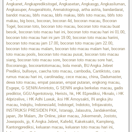
Angkanet
,
Angkaprediksitogel
,
Angkasetan
,
Angkasgp
,
Angkasiluman
,
Angkasuper
,
Anugerahtoto
,
Arenatotogroup
,
artha astria
,
bandardarat
,
bandot macau
,
bbfs macau
,
bbfs makau
,
bbfs toto macau
,
bbfs toto
makau
,
big boss
,
bocoran
,
bocoran 4d
,
bocoran macau
,
Bocoran
Togel
,
bocoran toto
,
bocoran toto macau
,
bocoran toto macau buat
besok
,
bocoran toto macau hari ini
,
bocoran toto macau hari ini 01.00
,
bocoran toto macau hari ini jam 19.00
,
bocoran toto macau hariini
,
bocoran toto macau jam 17.00
,
bocoran toto macau jam 22.00
,
bocoran toto macau malam
,
bocoran toto macau malam hari
,
bocoran
toto macau pools
,
bocoran toto macau pusat
,
bocoran toto macau
siang
,
bocoran toto macau sore
,
bocoran toto macau sore hari
,
Bocoransgp
,
bocorantotomacau
,
bola merah
,
BU Angka Jebret
Prediksi
,
bullseye
,
caecha toto macau
,
cambodia
,
Cantiktoto
,
cara
rumus macau hari ini
,
carolinaday
,
cece macau
,
china
,
Dadumaster
,
dewa toto macau
,
empat pasaran
,
empat putaran
,
engkong macau
,
Esgepe
,
G SENIN Amintoto
,
G SENIN angka berkelas macau
,
gadis
prediktor
,
GGU Agentotovip
,
Herists
,
hk
,
HK 81prediksi
,
Hknalo
,
i HK
4dprizelive
,
i HK Adhi Luwuk
,
iksi HK Amoysakti
,
IN angka jitu
macau
,
Indojitu
,
Indonesia4d
,
Indotogel
,
Indototo
,
Infojavatoto
,
INSTRUKSI PRESIDEN PKK
,
Istanajp
,
Jalasutra
,
Jandakembar
,
japan
,
Jbr Malam
,
Jbr Online
,
joker macau
,
Jokermerah
,
Jostoto
,
Jowopools
,
jp
,
K Angka Jebret
,
Kafe4d
,
Kakeksakti
,
Kampleng
,
Kantongprediksi
,
keluaran macau
,
keluaran toto macau hari ini
,