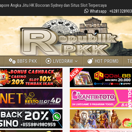
apore Angka Jitu HK Bocoran Sydney dan Situs Slot Terpercaya
Whatsapp : +628132890
BBFS PKK
LIVEDRAW
HOT PROMO
T