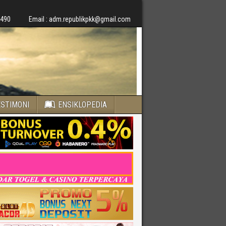
3490
Email : adm.republikpkk@gmail.com
ESTIMONI
ENSIKLOPEDIA