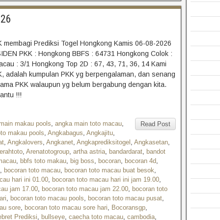
026
 membagi Prediksi Togel Hongkong Kamis 06-08-2026
SIDEN PKK : Hongkong BBFS : 64731 Hongkong Colok :
cau : 3/1 Hongkong Top 2D : 67, 43, 71, 36, 14 Kami
, adalah kumpulan PKK yg berpengalaman, dan senang
ma PKK walaupun yg belum bergabung dengan kita.
ntu !!!
main makau pools
,
angka main toto macau
,
Read Post
oto makau pools
,
Angkabagus
,
Angkajitu
,
at
,
Angkalovers
,
Angkanet
,
Angkaprediksitogel
,
Angkasetan
,
erahtoto
,
Arenatotogroup
,
artha astria
,
bandardarat
,
bandot
 macau
,
bbfs toto makau
,
big boss
,
bocoran
,
bocoran 4d
,
,
bocoran toto macau
,
bocoran toto macau buat besok
,
au hari ini 01.00
,
bocoran toto macau hari ini jam 19.00
,
cau jam 17.00
,
bocoran toto macau jam 22.00
,
bocoran toto
ari
,
bocoran toto macau pools
,
bocoran toto macau pusat
,
au sore
,
bocoran toto macau sore hari
,
Bocoransgp
,
bret Prediksi
,
bullseye
,
caecha toto macau
,
cambodia
,