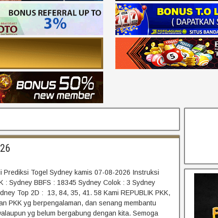
026
Prediksi Togel Sydney kamis 07-08-2026 Instruksi
: Sydney BBFS : 18345 Sydney Colok : 3 Sydney
ydney Top 2D : 13, 84, 35, 41. 58 Kami REPUBLIK PKK,
lan PKK yg berpengalaman, dan senang membantu
laupun yg belum bergabung dengan kita. Semoga