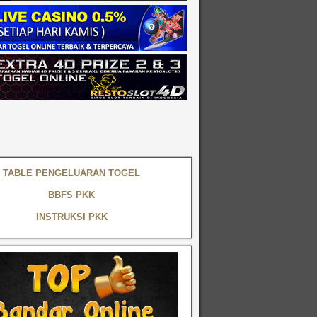
TABLE PENGELUARAN TOGEL
BBFS PKK
INSTRUKSI PKK