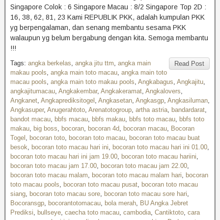
Singapore Colok : 6 Singapore Macau : 8/2 Singapore Top 2D :
16, 38, 62, 81, 23 Kami REPUBLIK PKK, adalah kumpulan PKK
yg berpengalaman, dan senang membantu sesama PKK
walaupun yg belum bergabung dengan kita. Semoga membantu
!!!
Tags:
angka berkelas
,
angka jitu ttm
,
angka main
Read Post
makau pools
,
angka main toto macau
,
angka main toto
macau pools
,
angka main toto makau pools
,
Angkabagus
,
Angkajitu
,
angkajitumacau
,
Angkakembar
,
Angkakeramat
,
Angkalovers
,
Angkanet
,
Angkaprediksitogel
,
Angkasetan
,
Angkasgp
,
Angkasiluman
,
Angkasuper
,
Anugerahtoto
,
Arenatotogroup
,
artha astria
,
bandardarat
,
bandot macau
,
bbfs macau
,
bbfs makau
,
bbfs toto macau
,
bbfs toto
makau
,
big boss
,
bocoran
,
bocoran 4d
,
bocoran macau
,
Bocoran
Togel
,
bocoran toto
,
bocoran toto macau
,
bocoran toto macau buat
besok
,
bocoran toto macau hari ini
,
bocoran toto macau hari ini 01.00
,
bocoran toto macau hari ini jam 19.00
,
bocoran toto macau hariini
,
bocoran toto macau jam 17.00
,
bocoran toto macau jam 22.00
,
bocoran toto macau malam
,
bocoran toto macau malam hari
,
bocoran
toto macau pools
,
bocoran toto macau pusat
,
bocoran toto macau
siang
,
bocoran toto macau sore
,
bocoran toto macau sore hari
,
Bocoransgp
,
bocorantotomacau
,
bola merah
,
BU Angka Jebret
Prediksi
,
bullseye
,
caecha toto macau
,
cambodia
,
Cantiktoto
,
cara