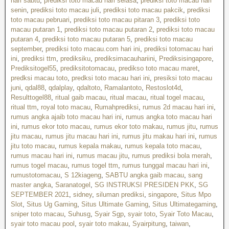
hari sabtu
,
prediksi toto macau hari selasa
,
prediksi toto macau hari
senin
,
prediksi toto macau juli
,
prediksi toto macau pakcik
,
prediksi
toto macau pebruari
,
prediksi toto macau pitaran 3
,
prediksi toto
macau putaran 1
,
prediksi toto macau putaran 2
,
prediksi toto macau
putaran 4
,
prediksi toto macau putaran 5
,
prediksi toto macau
september
,
prediksi toto macau.com hari ini
,
prediksi totomacau hari
ini
,
prediksi ttm
,
prediksiku
,
prediksimacauhariini
,
Prediksisingapore
,
Prediksitogel55
,
prediksitotomacau
,
predikso toto macau maret
,
predksi macau toto
,
predksi toto macau hari ini
,
presiksi toto macau
juni
,
qdal88
,
qdalplay
,
qdaltoto
,
Ramalantoto
,
Restoslot4d
,
Resulttogel88
,
ritual gaib macau
,
ritual macau
,
ritual togel macau
,
ritual ttm
,
royal toto macau
,
Rumahprediksi
,
rumus 2d macau hari ini
,
rumus angka ajaib toto macau hari ini
,
rumus angka toto macau hari
ini
,
rumus ekor toto macau
,
rumus ekor toto makau
,
rumus jitu
,
rumus
jitu macau
,
rumus jitu macau hari ini
,
rumus jitu makau hari ini
,
rumus
jitu toto macau
,
rumus kepala makau
,
rumus kepala toto macau
,
rumus macau hari ini
,
rumus macau jitu
,
rumus prediksi bola merah
,
rumus togel macau
,
rumus togel ttm
,
rumus tunggal macau hari ini
,
rumustotomacau
,
S 12kiageng
,
SABTU angka gaib macau
,
sang
master angka
,
Saranatogel
,
SG INSTRUKSI PRESIDEN PKK
,
SG
SEPTEMBER 2021
,
sidney
,
siluman prediksi
,
singapore
,
Situs Mpo
Slot
,
Situs Ug Gaming
,
Situs Ultimate Gaming
,
Situs Ultimategaming
,
sniper toto macau
,
Suhusg
,
Syair Sgp
,
syair toto
,
Syair Toto Macau
,
syair toto macau pool
,
syair toto makau
,
Syairpitung
,
taiwan
,