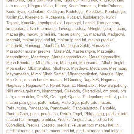
Keraton4d
,
Keris Sakti
,
Keris4d
,
Kigundul
,
Kimurtala
,
king toto
,
king
toto macau
,
Kingprediction
,
Kisam
,
Kode Jbrmalam
,
Kode Pakong
,
Kode Syair
,
kodealam
,
Kodesyair
,
Kodetogel
,
Kolodewa
,
Kombatsgp
,
Kosimatu
,
Kresekoioi
,
Kudaemas
,
Kudalari
,
Kudalarisgp
,
Kunci
Taypak
,
Kunci4d
,
Lapakprediksi
,
Lapotogel
,
Lazoid
,
lima pasaran
,
lima putaran
,
live toto macau
,
Livesgp
,
lottery
,
M4ngkongota
,
macau
,
macau jitu
,
macau jp hari ini
,
macau paling jitu
,
macau4d
,
Madgrowi
,
Maha4d
,
makau jepe hari ini
,
makau jp hari ini
,
makau prediksi
,
makau4d
,
Maniasgp
,
Mantrajp
,
Manungko Sakti
,
Manzza73
,
Masatoto
,
master prediksi
,
Master2d
,
Masterangka
,
Masterjitu
,
Masterlimbat
,
Mastersgp
,
Mataelangprediction
,
Mataelangprediksi
,
Mbah Khentung
,
Mbah Semar
,
Mbahgaib
,
Mbahsemar
,
Mbahsilingkit
,
Mbahsukro
,
Mbahtembus
,
Mbahtoto
,
Mbsdewa
,
Medanper
,
Mesinatm
,
Meyramedan
,
Mimpi Mbah Samali
,
Minangprediction
,
Motesia
,
Mpo
,
Mpo Slot
,
musuh bandot macau
,
N Gondoy
,
Naga303
,
Nagamas
,
Nagasaon
,
Nagasaon4d
,
Nenek Kramat
,
Neneksakti
,
Newfajarpakong
,
NIN angka gaib ttm
,
Nomortogel
,
Okekode
,
Okprediksi
,
om togel
,
om
toto
,
omen dolar
,
Omi88
,
Omitogel
,
Opesia
,
Padepokanprediksi
,
paito
macau paling jitu
,
paito makau
,
Paito Sgp
,
paito toto macau
,
Paktuntung
,
Pancasona
,
Pandawa4d
,
Pangkalantoto
,
Pantai4d
,
Pantun Gaib
,
pcso
,
perdiction
,
Petruk Togel
,
Phkgaming
,
predikai toto
macau hari minggu
,
prediksi
,
Prediksi Angka Jitu
,
prediksi HK
88prediksi
,
Prediksi Jostoto
,
prediksi keluaran toto macau hari ini
,
prediksi macau
,
prediksi macau hari ini
,
prediksi macau hari ini jam