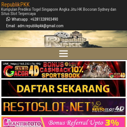
RepublikPKK
Kumpulan Prediksi Togel Singapore Angka Jitu HK Bocoran Sydney dan
Situs Slot Terpercaya
Whatsapp : +6281328903490
Email : adm.republikpkk@gmail.com