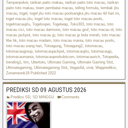
Tampanpoker
,
tarikan paito makau
,
tarikan paito toto macau
,
tarikan
paito toto makau
,
team pembatai macau
,
telling formula
,
tembak jitu
macau
,
togel
,
togel jitu toto macau poolsangka jitu macau 4d hari ini
,
togel macau jitu
,
togel toto macau
,
togel toto macau pools
,
togelmacaujitu
,
Togelsuper
,
Togelwap
,
Toko303
,
toto macau
,
toto
macau cici
,
toto macau darmono
,
toto macau gruf
,
toto macau id
,
toto
macau jackpot
,
toto macau jp
,
toto macau jp bola merah
,
toto macau
libe hk
,
toto macau madam
,
toto macau mania
,
toto macau pools
,
toto macau siang hari
,
Totoagung
,
Totoagung2
,
totomacau
,
totomacaugroup
,
totomacaujackpot
,
totomacaujitu
,
totomacaujp
,
totomacaumania
,
totomacaupoolsdotcom
,
totomacaurich
,
Totopedia
,
trending1
,
ttm
,
Ubertoto
,
Ultimate Gaming
,
Ultimate Gaming Slot
,
Ultimategaming
,
Ultimategaming Slot
,
Vegas6d
,
viral
,
Wapprediksi
,
Zonameonk18 Published 2022
PREDIKSI SD 09 AGUSTUS 2026
Prediksi SD
,
SD MINGGU
Comments