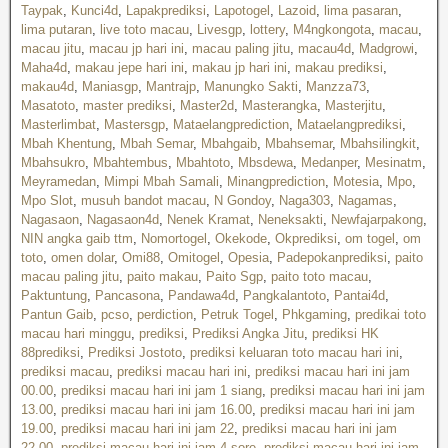
Taypak
,
Kunci4d
,
Lapakprediksi
,
Lapotogel
,
Lazoid
,
lima pasaran
,
lima putaran
,
live toto macau
,
Livesgp
,
lottery
,
M4ngkongota
,
macau
,
macau jitu
,
macau jp hari ini
,
macau paling jitu
,
macau4d
,
Madgrowi
,
Maha4d
,
makau jepe hari ini
,
makau jp hari ini
,
makau prediksi
,
makau4d
,
Maniasgp
,
Mantrajp
,
Manungko Sakti
,
Manzza73
,
Masatoto
,
master prediksi
,
Master2d
,
Masterangka
,
Masterjitu
,
Masterlimbat
,
Mastersgp
,
Mataelangprediction
,
Mataelangprediksi
,
Mbah Khentung
,
Mbah Semar
,
Mbahgaib
,
Mbahsemar
,
Mbahsilingkit
,
Mbahsukro
,
Mbahtembus
,
Mbahtoto
,
Mbsdewa
,
Medanper
,
Mesinatm
,
Meyramedan
,
Mimpi Mbah Samali
,
Minangprediction
,
Motesia
,
Mpo
,
Mpo Slot
,
musuh bandot macau
,
N Gondoy
,
Naga303
,
Nagamas
,
Nagasaon
,
Nagasaon4d
,
Nenek Kramat
,
Neneksakti
,
Newfajarpakong
,
NIN angka gaib ttm
,
Nomortogel
,
Okekode
,
Okprediksi
,
om togel
,
om
toto
,
omen dolar
,
Omi88
,
Omitogel
,
Opesia
,
Padepokanprediksi
,
paito
macau paling jitu
,
paito makau
,
Paito Sgp
,
paito toto macau
,
Paktuntung
,
Pancasona
,
Pandawa4d
,
Pangkalantoto
,
Pantai4d
,
Pantun Gaib
,
pcso
,
perdiction
,
Petruk Togel
,
Phkgaming
,
predikai toto
macau hari minggu
,
prediksi
,
Prediksi Angka Jitu
,
prediksi HK
88prediksi
,
Prediksi Jostoto
,
prediksi keluaran toto macau hari ini
,
prediksi macau
,
prediksi macau hari ini
,
prediksi macau hari ini jam
00.00
,
prediksi macau hari ini jam 1 siang
,
prediksi macau hari ini jam
13.00
,
prediksi macau hari ini jam 16.00
,
prediksi macau hari ini jam
19.00
,
prediksi macau hari ini jam 22
,
prediksi macau hari ini jam
22.00
,
prediksi macau hari ini jam 4 sore
,
prediksi macau hari ini jam