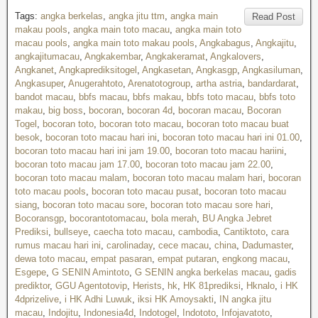
Tags:
angka berkelas
,
angka jitu ttm
,
angka main
Read Post
makau pools
,
angka main toto macau
,
angka main toto
macau pools
,
angka main toto makau pools
,
Angkabagus
,
Angkajitu
,
angkajitumacau
,
Angkakembar
,
Angkakeramat
,
Angkalovers
,
Angkanet
,
Angkaprediksitogel
,
Angkasetan
,
Angkasgp
,
Angkasiluman
,
Angkasuper
,
Anugerahtoto
,
Arenatotogroup
,
artha astria
,
bandardarat
,
bandot macau
,
bbfs macau
,
bbfs makau
,
bbfs toto macau
,
bbfs toto
makau
,
big boss
,
bocoran
,
bocoran 4d
,
bocoran macau
,
Bocoran
Togel
,
bocoran toto
,
bocoran toto macau
,
bocoran toto macau buat
besok
,
bocoran toto macau hari ini
,
bocoran toto macau hari ini 01.00
,
bocoran toto macau hari ini jam 19.00
,
bocoran toto macau hariini
,
bocoran toto macau jam 17.00
,
bocoran toto macau jam 22.00
,
bocoran toto macau malam
,
bocoran toto macau malam hari
,
bocoran
toto macau pools
,
bocoran toto macau pusat
,
bocoran toto macau
siang
,
bocoran toto macau sore
,
bocoran toto macau sore hari
,
Bocoransgp
,
bocorantotomacau
,
bola merah
,
BU Angka Jebret
Prediksi
,
bullseye
,
caecha toto macau
,
cambodia
,
Cantiktoto
,
cara
rumus macau hari ini
,
carolinaday
,
cece macau
,
china
,
Dadumaster
,
dewa toto macau
,
empat pasaran
,
empat putaran
,
engkong macau
,
Esgepe
,
G SENIN Amintoto
,
G SENIN angka berkelas macau
,
gadis
prediktor
,
GGU Agentotovip
,
Herists
,
hk
,
HK 81prediksi
,
Hknalo
,
i HK
4dprizelive
,
i HK Adhi Luwuk
,
iksi HK Amoysakti
,
IN angka jitu
macau
,
Indojitu
,
Indonesia4d
,
Indotogel
,
Indototo
,
Infojavatoto
,