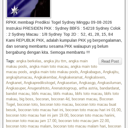
RPKK membagi Prediksi Togel Sydney Minggu 09-08-2026
Instruksi PRESIDEN PKK : Sydney BBFS : 54218 Sydney Colok
: 2 Sydney Macau : 1/8 Sydney Top 2D : 52, 41, 28, 15, 84
Kami REPUBLIK PKK, adalah kumpulan PKK yg berpengalaman,
dan senang membantu sesama PKK walaupun yg belum
bergabung dengan kita. Semoga membantu !!!
Tags:
angka berkelas
,
angka jitu ttm
,
angka main
Read Post
makau pools
,
angka main toto macau
,
angka main toto
macau pools
,
angka main toto makau pools
,
Angkabagus
,
Angkajitu
,
angkajitumacau
,
Angkakembar
,
Angkakeramat
,
Angkalovers
,
Angkanet
,
Angkaprediksitogel
,
Angkasetan
,
Angkasgp
,
Angkasiluman
,
Angkasuper
,
Anugerahtoto
,
Arenatotogroup
,
artha astria
,
bandardarat
,
bandot macau
,
bbfs macau
,
bbfs makau
,
bbfs toto macau
,
bbfs toto
makau
,
big boss
,
bocoran
,
bocoran 4d
,
bocoran macau
,
Bocoran
Togel
,
bocoran toto
,
bocoran toto macau
,
bocoran toto macau buat
besok
,
bocoran toto macau hari ini
,
bocoran toto macau hari ini 01.00
,
bocoran toto macau hari ini jam 19.00
,
bocoran toto macau hariini
,
bocoran toto macau jam 17.00
,
bocoran toto macau jam 22.00
,
bocoran toto macau malam
,
bocoran toto macau malam hari
,
bocoran