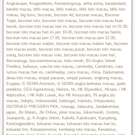
Angkasuper
,
Anugerahtoto
,
Arenatotogroup
,
artha astria
,
bandardarat
,
bandot macau
,
bbfs macau
,
bbfs makau
,
bbfs toto macau
,
bbfs toto
makau
,
big boss
,
bocoran
,
bocoran 4d
,
bocoran macau
,
Bocoran
Togel
,
bocoran toto
,
bocoran toto macau
,
bocoran toto macau buat
besok
,
bocoran toto macau hari ini
,
bocoran toto macau hari ini 01.00
,
bocoran toto macau hari ini jam 19.00
,
bocoran toto macau hariini
,
bocoran toto macau jam 17.00
,
bocoran toto macau jam 22.00
,
bocoran toto macau malam
,
bocoran toto macau malam hari
,
bocoran
toto macau pools
,
bocoran toto macau pusat
,
bocoran toto macau
siang
,
bocoran toto macau sore
,
bocoran toto macau sore hari
,
Bocoransgp
,
bocorantotomacau
,
bola merah
,
BU Angka Jebret
Prediksi
,
bullseye
,
caecha toto macau
,
cambodia
,
Cantiktoto
,
cara
rumus macau hari ini
,
carolinaday
,
cece macau
,
china
,
Dadumaster
,
dewa toto macau
,
empat pasaran
,
empat putaran
,
engkong macau
,
Esgepe
,
G SENIN Amintoto
,
G SENIN angka berkelas macau
,
gadis
prediktor
,
GGU Agentotovip
,
Herists
,
hk
,
HK 81prediksi
,
Hknalo
,
i HK
4dprizelive
,
i HK Adhi Luwuk
,
iksi HK Amoysakti
,
IN angka jitu
macau
,
Indojitu
,
Indonesia4d
,
Indotogel
,
Indototo
,
Infojavatoto
,
INSTRUKSI PRESIDEN PKK
,
Istanajp
,
Jalasutra
,
Jandakembar
,
japan
,
Jbr Malam
,
Jbr Online
,
joker macau
,
Jokermerah
,
Jostoto
,
Jowopools
,
jp
,
K Angka Jebret
,
Kafe4d
,
Kakeksakti
,
Kampleng
,
Kantongprediksi
,
keluaran macau
,
keluaran toto macau hari ini
,
keluaran ttm
,
Keluarannomor
,
kembang toto macau
,
Kenaterus
,