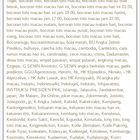
Togel
,
bocoran toto
,
bocoran toto macau
,
bocoran toto macau buat
besok
,
bocoran toto macau hari ini
,
bocoran toto macau hari ini 01.00
,
bocoran toto macau hari ini jam 19.00
,
bocoran toto macau hariini
,
bocoran toto macau jam 17.00
,
bocoran toto macau jam 22.00
,
bocoran toto macau malam
,
bocoran toto macau malam hari
,
bocoran
toto macau pools
,
bocoran toto macau pusat
,
bocoran toto macau
siang
,
bocoran toto macau sore
,
bocoran toto macau sore hari
,
Bocoransgp
,
bocorantotomacau
,
bola merah
,
BU Angka Jebret
Prediksi
,
bullseye
,
caecha toto macau
,
cambodia
,
Cantiktoto
,
cara
rumus macau hari ini
,
carolinaday
,
cece macau
,
china
,
Dadumaster
,
dewa toto macau
,
empat pasaran
,
empat putaran
,
engkong macau
,
Esgepe
,
G SENIN Amintoto
,
G SENIN angka berkelas macau
,
gadis
prediktor
,
GGU Agentotovip
,
Herists
,
hk
,
HK 81prediksi
,
Hknalo
,
i HK
4dprizelive
,
i HK Adhi Luwuk
,
iksi HK Amoysakti
,
IN angka jitu
macau
,
Indojitu
,
Indonesia4d
,
Indotogel
,
Indototo
,
Infojavatoto
,
INSTRUKSI PRESIDEN PKK
,
Istanajp
,
Jalasutra
,
Jandakembar
,
japan
,
Jbr Malam
,
Jbr Online
,
joker macau
,
Jokermerah
,
Jostoto
,
Jowopools
,
jp
,
K Angka Jebret
,
Kafe4d
,
Kakeksakti
,
Kampleng
,
Kantongprediksi
,
keluaran macau
,
keluaran toto macau hari ini
,
keluaran ttm
,
Keluarannomor
,
kembang toto macau
,
Kenaterus
,
Keraton4d
,
Keris Sakti
,
Keris4d
,
Kigundul
,
Kimurtala
,
king toto
,
king
toto macau
,
Kingprediction
,
Kisam
,
Kode Jbrmalam
,
Kode Pakong
,
Kode Syair
,
kodealam
,
Kodesyair
,
Kodetogel
,
Kolodewa
,
Kombatsgp
,
Kosimatu
,
Kresekoioi
,
Kudaemas
,
Kudalari
,
Kudalarisgp
,
Kunci