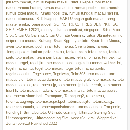
jitu toto macau
,
rumus kepala makau
,
rumus kepala toto macau
,
rumus macau hari ini
,
rumus macau jitu
,
rumus prediksi bola merah
,
rumus togel macau
,
rumus togel ttm
,
rumus tunggal macau hari ini
,
rumustotomacau
,
S 12kiageng
,
SABTU angka gaib macau
,
sang
master angka
,
Saranatogel
,
SG INSTRUKSI PRESIDEN PKK
,
SG
SEPTEMBER 2021
,
sidney
,
siluman prediksi
,
singapore
,
Situs Mpo
Slot
,
Situs Ug Gaming
,
Situs Ultimate Gaming
,
Situs Ultimategaming
,
sniper toto macau
,
Suhusg
,
Syair Sgp
,
syair toto
,
Syair Toto Macau
,
syair toto macau pool
,
syair toto makau
,
Syairpitung
,
taiwan
,
Tampanpoker
,
tarikan paito makau
,
tarikan paito toto macau
,
tarikan
paito toto makau
,
team pembatai macau
,
telling formula
,
tembak jitu
macau
,
togel
,
togel jitu toto macau poolsangka jitu macau 4d hari ini
,
togel macau jitu
,
togel toto macau
,
togel toto macau pools
,
togelmacaujitu
,
Togelsuper
,
Togelwap
,
Toko303
,
toto macau
,
toto
macau cici
,
toto macau darmono
,
toto macau gruf
,
toto macau id
,
toto
macau jackpot
,
toto macau jp
,
toto macau jp bola merah
,
toto macau
libe hk
,
toto macau madam
,
toto macau mania
,
toto macau pools
,
toto macau siang hari
,
Totoagung
,
Totoagung2
,
totomacau
,
totomacaugroup
,
totomacaujackpot
,
totomacaujitu
,
totomacaujp
,
totomacaumania
,
totomacaupoolsdotcom
,
totomacaurich
,
Totopedia
,
trending1
,
ttm
,
Ubertoto
,
Ultimate Gaming
,
Ultimate Gaming Slot
,
Ultimategaming
,
Ultimategaming Slot
,
Vegas6d
,
viral
,
Wapprediksi
,
Zonameonk18 Published 2022