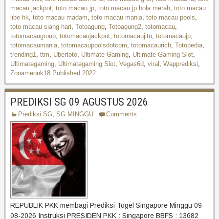
macau jackpot
,
toto macau jp
,
toto macau jp bola merah
,
toto macau
libe hk
,
toto macau madam
,
toto macau mania
,
toto macau pools
,
toto macau siang hari
,
Totoagung
,
Totoagung2
,
totomacau
,
totomacaugroup
,
totomacaujackpot
,
totomacaujitu
,
totomacaujp
,
totomacaumania
,
totomacaupoolsdotcom
,
totomacaurich
,
Totopedia
,
trending1
,
ttm
,
Ubertoto
,
Ultimate Gaming
,
Ultimate Gaming Slot
,
Ultimategaming
,
Ultimategaming Slot
,
Vegas6d
,
viral
,
Wapprediksi
,
Zonameonk18 Published 2022
PREDIKSI SG 09 AGUSTUS 2026
Prediksi SG
,
SG MINGGU
Comments
REPUBLIK PKK membagi Prediksi Togel Singapore Minggu 09-
08-2026 Instruksi PRESIDEN PKK : Singapore BBFS : 13682