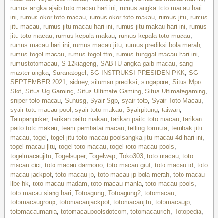
rumus angka ajaib toto macau hari ini
,
rumus angka toto macau hari
ini
,
rumus ekor toto macau
,
rumus ekor toto makau
,
rumus jitu
,
rumus
jitu macau
,
rumus jitu macau hari ini
,
rumus jitu makau hari ini
,
rumus
jitu toto macau
,
rumus kepala makau
,
rumus kepala toto macau
,
rumus macau hari ini
,
rumus macau jitu
,
rumus prediksi bola merah
,
rumus togel macau
,
rumus togel ttm
,
rumus tunggal macau hari ini
,
rumustotomacau
,
S 12kiageng
,
SABTU angka gaib macau
,
sang
master angka
,
Saranatogel
,
SG INSTRUKSI PRESIDEN PKK
,
SG
SEPTEMBER 2021
,
sidney
,
siluman prediksi
,
singapore
,
Situs Mpo
Slot
,
Situs Ug Gaming
,
Situs Ultimate Gaming
,
Situs Ultimategaming
,
sniper toto macau
,
Suhusg
,
Syair Sgp
,
syair toto
,
Syair Toto Macau
,
syair toto macau pool
,
syair toto makau
,
Syairpitung
,
taiwan
,
Tampanpoker
,
tarikan paito makau
,
tarikan paito toto macau
,
tarikan
paito toto makau
,
team pembatai macau
,
telling formula
,
tembak jitu
macau
,
togel
,
togel jitu toto macau poolsangka jitu macau 4d hari ini
,
togel macau jitu
,
togel toto macau
,
togel toto macau pools
,
togelmacaujitu
,
Togelsuper
,
Togelwap
,
Toko303
,
toto macau
,
toto
macau cici
,
toto macau darmono
,
toto macau gruf
,
toto macau id
,
toto
macau jackpot
,
toto macau jp
,
toto macau jp bola merah
,
toto macau
libe hk
,
toto macau madam
,
toto macau mania
,
toto macau pools
,
toto macau siang hari
,
Totoagung
,
Totoagung2
,
totomacau
,
totomacaugroup
,
totomacaujackpot
,
totomacaujitu
,
totomacaujp
,
totomacaumania
,
totomacaupoolsdotcom
,
totomacaurich
,
Totopedia
,