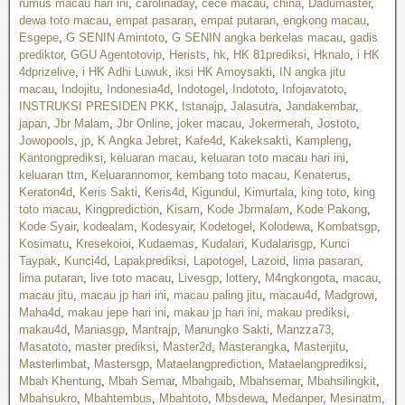
rumus macau hari ini
,
carolinaday
,
cece macau
,
china
,
Dadumaster
,
dewa toto macau
,
empat pasaran
,
empat putaran
,
engkong macau
,
Esgepe
,
G SENIN Amintoto
,
G SENIN angka berkelas macau
,
gadis
prediktor
,
GGU Agentotovip
,
Herists
,
hk
,
HK 81prediksi
,
Hknalo
,
i HK
4dprizelive
,
i HK Adhi Luwuk
,
iksi HK Amoysakti
,
IN angka jitu
macau
,
Indojitu
,
Indonesia4d
,
Indotogel
,
Indototo
,
Infojavatoto
,
INSTRUKSI PRESIDEN PKK
,
Istanajp
,
Jalasutra
,
Jandakembar
,
japan
,
Jbr Malam
,
Jbr Online
,
joker macau
,
Jokermerah
,
Jostoto
,
Jowopools
,
jp
,
K Angka Jebret
,
Kafe4d
,
Kakeksakti
,
Kampleng
,
Kantongprediksi
,
keluaran macau
,
keluaran toto macau hari ini
,
keluaran ttm
,
Keluarannomor
,
kembang toto macau
,
Kenaterus
,
Keraton4d
,
Keris Sakti
,
Keris4d
,
Kigundul
,
Kimurtala
,
king toto
,
king
toto macau
,
Kingprediction
,
Kisam
,
Kode Jbrmalam
,
Kode Pakong
,
Kode Syair
,
kodealam
,
Kodesyair
,
Kodetogel
,
Kolodewa
,
Kombatsgp
,
Kosimatu
,
Kresekoioi
,
Kudaemas
,
Kudalari
,
Kudalarisgp
,
Kunci
Taypak
,
Kunci4d
,
Lapakprediksi
,
Lapotogel
,
Lazoid
,
lima pasaran
,
lima putaran
,
live toto macau
,
Livesgp
,
lottery
,
M4ngkongota
,
macau
,
macau jitu
,
macau jp hari ini
,
macau paling jitu
,
macau4d
,
Madgrowi
,
Maha4d
,
makau jepe hari ini
,
makau jp hari ini
,
makau prediksi
,
makau4d
,
Maniasgp
,
Mantrajp
,
Manungko Sakti
,
Manzza73
,
Masatoto
,
master prediksi
,
Master2d
,
Masterangka
,
Masterjitu
,
Masterlimbat
,
Mastersgp
,
Mataelangprediction
,
Mataelangprediksi
,
Mbah Khentung
,
Mbah Semar
,
Mbahgaib
,
Mbahsemar
,
Mbahsilingkit
,
Mbahsukro
,
Mbahtembus
,
Mbahtoto
,
Mbsdewa
,
Medanper
,
Mesinatm
,