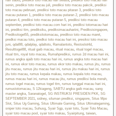
hari sabtu
,
prediksi toto macau hari selasa
,
prediksi toto macau hari
senin
,
prediksi toto macau juli
,
prediksi toto macau pakcik
,
prediksi
toto macau pebruari
,
prediksi toto macau pitaran 3
,
prediksi toto
macau putaran 1
,
prediksi toto macau putaran 2
,
prediksi toto macau
putaran 4
,
prediksi toto macau putaran 5
,
prediksi toto macau
september
,
prediksi toto macau.com hari ini
,
prediksi totomacau hari
ini
,
prediksi ttm
,
prediksiku
,
prediksimacauhariini
,
Prediksisingapore
,
Prediksitogel55
,
prediksitotomacau
,
predikso toto macau maret
,
predksi macau toto
,
predksi toto macau hari ini
,
presiksi toto macau
juni
,
qdal88
,
qdalplay
,
qdaltoto
,
Ramalantoto
,
Restoslot4d
,
Resulttogel88
,
ritual gaib macau
,
ritual macau
,
ritual togel macau
,
ritual ttm
,
royal toto macau
,
Rumahprediksi
,
rumus 2d macau hari ini
,
rumus angka ajaib toto macau hari ini
,
rumus angka toto macau hari
ini
,
rumus ekor toto macau
,
rumus ekor toto makau
,
rumus jitu
,
rumus
jitu macau
,
rumus jitu macau hari ini
,
rumus jitu makau hari ini
,
rumus
jitu toto macau
,
rumus kepala makau
,
rumus kepala toto macau
,
rumus macau hari ini
,
rumus macau jitu
,
rumus prediksi bola merah
,
rumus togel macau
,
rumus togel ttm
,
rumus tunggal macau hari ini
,
rumustotomacau
,
S 12kiageng
,
SABTU angka gaib macau
,
sang
master angka
,
Saranatogel
,
SG INSTRUKSI PRESIDEN PKK
,
SG
SEPTEMBER 2021
,
sidney
,
siluman prediksi
,
singapore
,
Situs Mpo
Slot
,
Situs Ug Gaming
,
Situs Ultimate Gaming
,
Situs Ultimategaming
,
sniper toto macau
,
Suhusg
,
Syair Sgp
,
syair toto
,
Syair Toto Macau
,
syair toto macau pool
,
syair toto makau
,
Syairpitung
,
taiwan
,