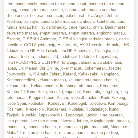
toto macau pools
,
bocoran toto macau pusat
,
bocoran toto macau
siang
,
bocoran toto macau sore
,
bocoran toto macau sore hari
,
Bocoransgp
,
bocorantotomacau
,
bola merah
,
BU Angka Jebret
Prediksi
,
bullseye
,
caecha toto macau
,
cambodia
,
Cantiktoto
,
cara
rumus macau hari ini
,
carolinaday
,
cece macau
,
china
,
Dadumaster
,
dewa toto macau
,
empat pasaran
,
empat putaran
,
engkong macau
,
Esgepe
,
G SENIN Amintoto
,
G SENIN angka berkelas macau
,
gadis
prediktor
,
GGU Agentotovip
,
Herists
,
hk
,
HK 81prediksi
,
Hknalo
,
i HK
4dprizelive
,
i HK Adhi Luwuk
,
iksi HK Amoysakti
,
IN angka jitu
macau
,
Indojitu
,
Indonesia4d
,
Indotogel
,
Indototo
,
Infojavatoto
,
INSTRUKSI PRESIDEN PKK
,
Istanajp
,
Jalasutra
,
Jandakembar
,
japan
,
Jbr Malam
,
Jbr Online
,
joker macau
,
Jokermerah
,
Jostoto
,
Jowopools
,
jp
,
K Angka Jebret
,
Kafe4d
,
Kakeksakti
,
Kampleng
,
Kantongprediksi
,
keluaran macau
,
keluaran toto macau hari ini
,
keluaran ttm
,
Keluarannomor
,
kembang toto macau
,
Kenaterus
,
Keraton4d
,
Keris Sakti
,
Keris4d
,
Kigundul
,
Kimurtala
,
king toto
,
king
toto macau
,
Kingprediction
,
Kisam
,
Kode Jbrmalam
,
Kode Pakong
,
Kode Syair
,
kodealam
,
Kodesyair
,
Kodetogel
,
Kolodewa
,
Kombatsgp
,
Kosimatu
,
Kresekoioi
,
Kudaemas
,
Kudalari
,
Kudalarisgp
,
Kunci
Taypak
,
Kunci4d
,
Lapakprediksi
,
Lapotogel
,
Lazoid
,
lima pasaran
,
lima putaran
,
live toto macau
,
Livesgp
,
lottery
,
M4ngkongota
,
macau
,
macau jitu
,
macau jp hari ini
,
macau paling jitu
,
macau4d
,
Madgrowi
,
Maha4d
,
makau jepe hari ini
,
makau jp hari ini
,
makau prediksi
,