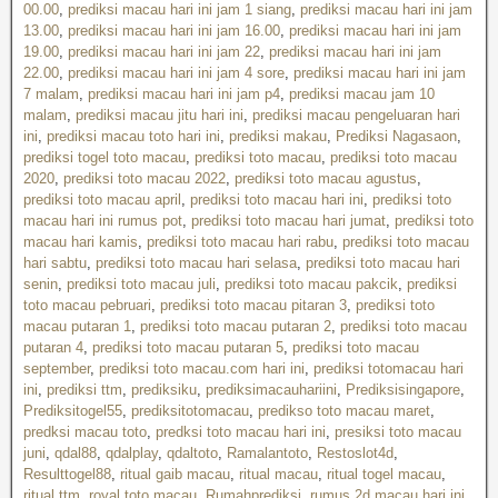
00.00
,
prediksi macau hari ini jam 1 siang
,
prediksi macau hari ini jam
13.00
,
prediksi macau hari ini jam 16.00
,
prediksi macau hari ini jam
19.00
,
prediksi macau hari ini jam 22
,
prediksi macau hari ini jam
22.00
,
prediksi macau hari ini jam 4 sore
,
prediksi macau hari ini jam
7 malam
,
prediksi macau hari ini jam p4
,
prediksi macau jam 10
malam
,
prediksi macau jitu hari ini
,
prediksi macau pengeluaran hari
ini
,
prediksi macau toto hari ini
,
prediksi makau
,
Prediksi Nagasaon
,
prediksi togel toto macau
,
prediksi toto macau
,
prediksi toto macau
2020
,
prediksi toto macau 2022
,
prediksi toto macau agustus
,
prediksi toto macau april
,
prediksi toto macau hari ini
,
prediksi toto
macau hari ini rumus pot
,
prediksi toto macau hari jumat
,
prediksi toto
macau hari kamis
,
prediksi toto macau hari rabu
,
prediksi toto macau
hari sabtu
,
prediksi toto macau hari selasa
,
prediksi toto macau hari
senin
,
prediksi toto macau juli
,
prediksi toto macau pakcik
,
prediksi
toto macau pebruari
,
prediksi toto macau pitaran 3
,
prediksi toto
macau putaran 1
,
prediksi toto macau putaran 2
,
prediksi toto macau
putaran 4
,
prediksi toto macau putaran 5
,
prediksi toto macau
september
,
prediksi toto macau.com hari ini
,
prediksi totomacau hari
ini
,
prediksi ttm
,
prediksiku
,
prediksimacauhariini
,
Prediksisingapore
,
Prediksitogel55
,
prediksitotomacau
,
predikso toto macau maret
,
predksi macau toto
,
predksi toto macau hari ini
,
presiksi toto macau
juni
,
qdal88
,
qdalplay
,
qdaltoto
,
Ramalantoto
,
Restoslot4d
,
Resulttogel88
,
ritual gaib macau
,
ritual macau
,
ritual togel macau
,
ritual ttm
,
royal toto macau
,
Rumahprediksi
,
rumus 2d macau hari ini
,