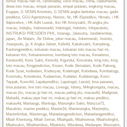
rumus macau hari ini
,
carolinaday
,
cece macau
,
china
,
Dadumaster
,
dewa toto macau
,
empat pasaran
,
empat putaran
,
engkong macau
,
Esgepe
,
G SENIN Amintoto
,
G SENIN angka berkelas macau
,
gadis
prediktor
,
GGU Agentotovip
,
Herists
,
hk
,
HK 81prediksi
,
Hknalo
,
i HK
4dprizelive
,
i HK Adhi Luwuk
,
iksi HK Amoysakti
,
IN angka jitu
macau
,
Indojitu
,
Indonesia4d
,
Indotogel
,
Indototo
,
Infojavatoto
,
INSTRUKSI PRESIDEN PKK
,
Istanajp
,
Jalasutra
,
Jandakembar
,
japan
,
Jbr Malam
,
Jbr Online
,
joker macau
,
Jokermerah
,
Jostoto
,
Jowopools
,
jp
,
K Angka Jebret
,
Kafe4d
,
Kakeksakti
,
Kampleng
,
Kantongprediksi
,
keluaran macau
,
keluaran toto macau hari ini
,
keluaran ttm
,
Keluarannomor
,
kembang toto macau
,
Kenaterus
,
Keraton4d
,
Keris Sakti
,
Keris4d
,
Kigundul
,
Kimurtala
,
king toto
,
king
toto macau
,
Kingprediction
,
Kisam
,
Kode Jbrmalam
,
Kode Pakong
,
Kode Syair
,
kodealam
,
Kodesyair
,
Kodetogel
,
Kolodewa
,
Kombatsgp
,
Kosimatu
,
Kresekoioi
,
Kudaemas
,
Kudalari
,
Kudalarisgp
,
Kunci
Taypak
,
Kunci4d
,
Lapakprediksi
,
Lapotogel
,
Lazoid
,
lima pasaran
,
lima putaran
,
live toto macau
,
Livesgp
,
lottery
,
M4ngkongota
,
macau
,
macau jitu
,
macau jp hari ini
,
macau paling jitu
,
macau4d
,
Madgrowi
,
Maha4d
,
makau jepe hari ini
,
makau jp hari ini
,
makau prediksi
,
makau4d
,
Maniasgp
,
Mantrajp
,
Manungko Sakti
,
Manzza73
,
Masatoto
,
master prediksi
,
Master2d
,
Masterangka
,
Masterjitu
,
Masterlimbat
,
Mastersgp
,
Mataelangprediction
,
Mataelangprediksi
,
Mbah Khentung
,
Mbah Semar
,
Mbahgaib
,
Mbahsemar
,
Mbahsilingkit
,
Mbahsukro
,
Mbahtembus
,
Mbahtoto
,
Mbsdewa
,
Medanper
,
Mesinatm
,