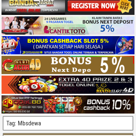
Tag:
Mbsdewa