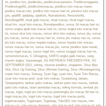
ini
,
prediksi ttm
,
prediksiku
,
prediksimacauhariini
,
Prediksisingapore
,
Prediksitogel55
,
prediksitotomacau
,
predikso toto macau maret
,
predksi macau toto
,
predksi toto macau hari ini
,
presiksi toto macau
juni
,
qdal88
,
qdalplay
,
qdaltoto
,
Ramalantoto
,
Restoslot4d
,
Resulttogel88
,
ritual gaib macau
,
ritual macau
,
ritual togel macau
,
ritual ttm
,
royal toto macau
,
Rumahprediksi
,
rumus 2d macau hari ini
,
rumus angka ajaib toto macau hari ini
,
rumus angka toto macau hari
ini
,
rumus ekor toto macau
,
rumus ekor toto makau
,
rumus jitu
,
rumus
jitu macau
,
rumus jitu macau hari ini
,
rumus jitu makau hari ini
,
rumus
jitu toto macau
,
rumus kepala makau
,
rumus kepala toto macau
,
rumus macau hari ini
,
rumus macau jitu
,
rumus prediksi bola merah
,
rumus togel macau
,
rumus togel ttm
,
rumus tunggal macau hari ini
,
rumustotomacau
,
S 12kiageng
,
SABTU angka gaib macau
,
sang
master angka
,
Saranatogel
,
SG INSTRUKSI PRESIDEN PKK
,
SG
SEPTEMBER 2021
,
sidney
,
siluman prediksi
,
singapore
,
Situs Mpo
Slot
,
Situs Ug Gaming
,
Situs Ultimate Gaming
,
Situs Ultimategaming
,
sniper toto macau
,
Suhusg
,
Syair Sgp
,
syair toto
,
Syair Toto Macau
,
syair toto macau pool
,
syair toto makau
,
Syairpitung
,
taiwan
,
Tampanpoker
,
tarikan paito makau
,
tarikan paito toto macau
,
tarikan
paito toto makau
,
team pembatai macau
,
telling formula
,
tembak jitu
macau
,
togel
,
togel jitu toto macau poolsangka jitu macau 4d hari ini
,
togel macau jitu
,
togel toto macau
,
togel toto macau pools
,
togelmacaujitu
,
Togelsuper
,
Togelwap
,
Toko303
,
toto macau
,
toto
macau cici
,
toto macau darmono
,
toto macau gruf
,
toto macau id
,
toto