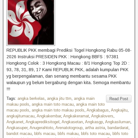
REPUBLIK PKK membagi Prediksi Togel Hongkong Rabu 05-08-
2026 Instruksi PRESIDEN PKK : Hongkong BBFS : 97381
Hongkong Colok : 3 Hongkong Macau : 8/1 Hongkong Top 2D :
93, 78, 31, 89, 17 Kami REPUBLIK PKK, adalah kumpulan PKK
yg berpengalaman, dan senang membantu sesama PKK
walaupun yg belum bergabung dengan kita. Semoga membantu
!!!
Tags:
angka berkelas
,
angka jitu ttm
,
angka main
Read Post
makau pools
,
angka main toto macau
,
angka main toto
macau pools
,
angka main toto makau pools
,
Angkabagus
,
Angkajitu
,
angkajitumacau
,
Angkakembar
,
Angkakeramat
,
Angkalovers
,
Angkanet
,
Angkaprediksitogel
,
Angkasetan
,
Angkasgp
,
Angkasiluman
,
Angkasuper
,
Anugerahtoto
,
Arenatotogroup
,
artha astria
,
bandardarat
,
bandot macau
,
bbfs macau
,
bbfs makau
,
bbfs toto macau
,
bbfs toto