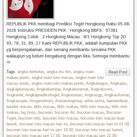
REPUBLIK PKK membagi Prediksi Togel Hongkong Rabu 05-08-
2026 Instruksi PRESIDEN PKK : Hongkong BBFS : 97381
Hongkong Colok : 3 Hongkong Macau : 8/1 Hongkong Top 2D :
93, 78, 31, 89, 17 Kami REPUBLIK PKK, adalah kumpulan PKK
yg berpengalaman, dan senang membantu sesama PKK
walaupun yg belum bergabung dengan kita. Semoga membantu
!!!
Tags:
angka berkelas
,
angka jitu ttm
,
angka main
Read Post
makau pools
,
angka main toto macau
,
angka main toto
macau pools
,
angka main toto makau pools
,
Angkabagus
,
Angkajitu
,
angkajitumacau
,
Angkakembar
,
Angkakeramat
,
Angkalovers
,
Angkanet
,
Angkaprediksitogel
,
Angkasetan
,
Angkasgp
,
Angkasiluman
,
Angkasuper
,
Anugerahtoto
,
Arenatotogroup
,
artha astria
,
bandardarat
,
bandot macau
,
bbfs macau
,
bbfs makau
,
bbfs toto macau
,
bbfs toto
makau
,
big boss
,
bocoran
,
bocoran 4d
,
bocoran macau
,
Bocoran
Togel
,
bocoran toto
,
bocoran toto macau
,
bocoran toto macau buat
besok
,
bocoran toto macau hari ini
,
bocoran toto macau hari ini 01.00
,
bocoran toto macau hari ini jam 19.00
,
bocoran toto macau hariini
,
bocoran toto macau jam 17.00
,
bocoran toto macau jam 22.00
,