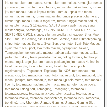
ini
,
rumus ekor toto macau
,
rumus ekor toto makau
,
rumus jitu
,
rumus
jitu macau
,
rumus jitu macau hari ini
,
rumus jitu makau hari ini
,
rumus
jitu toto macau
,
rumus kepala makau
,
rumus kepala toto macau
,
rumus macau hari ini
,
rumus macau jitu
,
rumus prediksi bola merah
,
rumus togel macau
,
rumus togel ttm
,
rumus tunggal macau hari ini
,
rumustotomacau
,
S 12kiageng
,
SABTU angka gaib macau
,
sang
master angka
,
Saranatogel
,
SG INSTRUKSI PRESIDEN PKK
,
SG
SEPTEMBER 2021
,
sidney
,
siluman prediksi
,
singapore
,
Situs Mpo
Slot
,
Situs Ug Gaming
,
Situs Ultimate Gaming
,
Situs Ultimategaming
,
sniper toto macau
,
Suhusg
,
Syair Sgp
,
syair toto
,
Syair Toto Macau
,
syair toto macau pool
,
syair toto makau
,
Syairpitung
,
taiwan
,
Tampanpoker
,
tarikan paito makau
,
tarikan paito toto macau
,
tarikan
paito toto makau
,
team pembatai macau
,
telling formula
,
tembak jitu
macau
,
togel
,
togel jitu toto macau poolsangka jitu macau 4d hari ini
,
togel macau jitu
,
togel toto macau
,
togel toto macau pools
,
togelmacaujitu
,
Togelsuper
,
Togelwap
,
Toko303
,
toto macau
,
toto
macau cici
,
toto macau darmono
,
toto macau gruf
,
toto macau id
,
toto
macau jackpot
,
toto macau jp
,
toto macau jp bola merah
,
toto macau
libe hk
,
toto macau madam
,
toto macau mania
,
toto macau pools
,
toto macau siang hari
,
Totoagung
,
Totoagung2
,
totomacau
,
totomacaugroup
,
totomacaujackpot
,
totomacaujitu
,
totomacaujp
,
totomacaumania
,
totomacaupoolsdotcom
,
totomacaurich
,
Totopedia
,
trending1
,
ttm
,
Ubertoto
,
Ultimate Gaming
,
Ultimate Gaming Slot
,