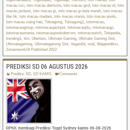
macau cici
,
toto macau darmono
,
toto macau gruf
,
toto macau id
,
toto
macau jackpot
,
toto macau jp
,
toto macau jp bola merah
,
toto macau
libe hk
,
toto macau madam
,
toto macau mania
,
toto macau pools
,
toto macau siang hari
,
Totoagung
,
Totoagung2
,
totomacau
,
totomacaugroup
,
totomacaujackpot
,
totomacaujitu
,
totomacaujp
,
totomacaumania
,
totomacaupoolsdotcom
,
totomacaurich
,
Totopedia
,
trending1
,
ttm
,
Ubertoto
,
Ultimate Gaming
,
Ultimate Gaming Slot
,
Ultimategaming
,
Ultimategaming Slot
,
Vegas6d
,
viral
,
Wapprediksi
,
Zonameonk18 Published 2022
PREDIKSI SD 06 AGUSTUS 2026
Prediksi SD
,
SD KAMIS
Comments
RPKK membagi Prediksi Togel Sydney kamis 06-08-2026