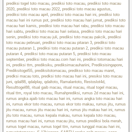
prediksi togel toto macau
,
prediksi toto macau
,
prediksi toto macau
2020
,
prediksi toto macau 2022
,
prediksi toto macau agustus
,
prediksi toto macau april
,
prediksi toto macau hari ini
,
prediksi toto
macau hari ini rumus pot
,
prediksi toto macau hari jumat
,
prediksi toto
macau hari kamis
,
prediksi toto macau hari rabu
,
prediksi toto macau
hari sabtu
,
prediksi toto macau hari selasa
,
prediksi toto macau hari
senin
,
prediksi toto macau juli
,
prediksi toto macau pakcik
,
prediksi
toto macau pebruari
,
prediksi toto macau pitaran 3
,
prediksi toto
macau putaran 1
,
prediksi toto macau putaran 2
,
prediksi toto macau
putaran 4
,
prediksi toto macau putaran 5
,
prediksi toto macau
september
,
prediksi toto macau.com hari ini
,
prediksi totomacau hari
ini
,
prediksi ttm
,
prediksiku
,
prediksimacauhariini
,
Prediksisingapore
,
Prediksitogel55
,
prediksitotomacau
,
predikso toto macau maret
,
predksi macau toto
,
predksi toto macau hari ini
,
presiksi toto macau
juni
,
qdal88
,
qdalplay
,
qdaltoto
,
Ramalantoto
,
Restoslot4d
,
Resulttogel88
,
ritual gaib macau
,
ritual macau
,
ritual togel macau
,
ritual ttm
,
royal toto macau
,
Rumahprediksi
,
rumus 2d macau hari ini
,
rumus angka ajaib toto macau hari ini
,
rumus angka toto macau hari
ini
,
rumus ekor toto macau
,
rumus ekor toto makau
,
rumus jitu
,
rumus
jitu macau
,
rumus jitu macau hari ini
,
rumus jitu makau hari ini
,
rumus
jitu toto macau
,
rumus kepala makau
,
rumus kepala toto macau
,
rumus macau hari ini
,
rumus macau jitu
,
rumus prediksi bola merah
,
rumus togel macau
,
rumus togel ttm
,
rumus tunggal macau hari ini
,