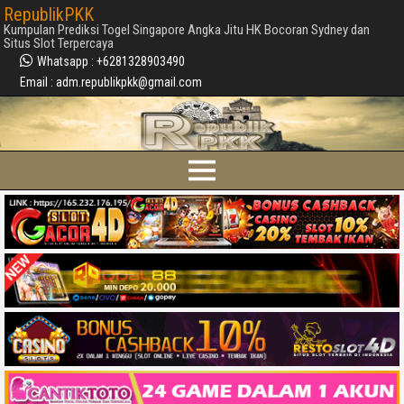
RepublikPKK
Kumpulan Prediksi Togel Singapore Angka Jitu HK Bocoran Sydney dan
Situs Slot Terpercaya
Whatsapp : +6281328903490
Email : adm.republikpkk@gmail.com