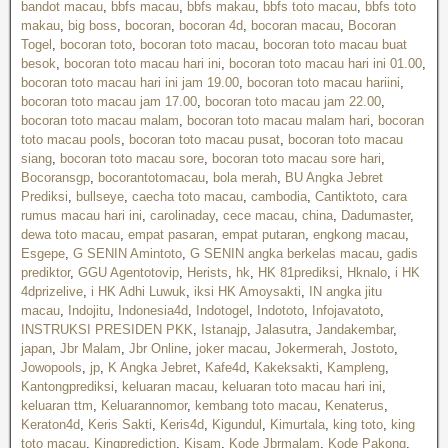
bandot macau
,
bbfs macau
,
bbfs makau
,
bbfs toto macau
,
bbfs toto
makau
,
big boss
,
bocoran
,
bocoran 4d
,
bocoran macau
,
Bocoran
Togel
,
bocoran toto
,
bocoran toto macau
,
bocoran toto macau buat
besok
,
bocoran toto macau hari ini
,
bocoran toto macau hari ini 01.00
,
bocoran toto macau hari ini jam 19.00
,
bocoran toto macau hariini
,
bocoran toto macau jam 17.00
,
bocoran toto macau jam 22.00
,
bocoran toto macau malam
,
bocoran toto macau malam hari
,
bocoran
toto macau pools
,
bocoran toto macau pusat
,
bocoran toto macau
siang
,
bocoran toto macau sore
,
bocoran toto macau sore hari
,
Bocoransgp
,
bocorantotomacau
,
bola merah
,
BU Angka Jebret
Prediksi
,
bullseye
,
caecha toto macau
,
cambodia
,
Cantiktoto
,
cara
rumus macau hari ini
,
carolinaday
,
cece macau
,
china
,
Dadumaster
,
dewa toto macau
,
empat pasaran
,
empat putaran
,
engkong macau
,
Esgepe
,
G SENIN Amintoto
,
G SENIN angka berkelas macau
,
gadis
prediktor
,
GGU Agentotovip
,
Herists
,
hk
,
HK 81prediksi
,
Hknalo
,
i HK
4dprizelive
,
i HK Adhi Luwuk
,
iksi HK Amoysakti
,
IN angka jitu
macau
,
Indojitu
,
Indonesia4d
,
Indotogel
,
Indototo
,
Infojavatoto
,
INSTRUKSI PRESIDEN PKK
,
Istanajp
,
Jalasutra
,
Jandakembar
,
japan
,
Jbr Malam
,
Jbr Online
,
joker macau
,
Jokermerah
,
Jostoto
,
Jowopools
,
jp
,
K Angka Jebret
,
Kafe4d
,
Kakeksakti
,
Kampleng
,
Kantongprediksi
,
keluaran macau
,
keluaran toto macau hari ini
,
keluaran ttm
,
Keluarannomor
,
kembang toto macau
,
Kenaterus
,
Keraton4d
,
Keris Sakti
,
Keris4d
,
Kigundul
,
Kimurtala
,
king toto
,
king
toto macau
,
Kingprediction
,
Kisam
,
Kode Jbrmalam
,
Kode Pakong
,