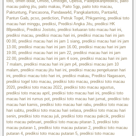
toto
,
omen dolar
,
Omi88
,
Omitogel
,
Opesia
,
Padepokanprediksi
,
paito
macau paling jitu
,
paito makau
,
Paito Sgp
,
paito toto macau
,
Paktuntung
,
Pancasona
,
Pandawa4d
,
Pangkalantoto
,
Pantai4d
,
Pantun Gaib
,
pcso
,
perdiction
,
Petruk Togel
,
Phkgaming
,
predikai toto
macau hari minggu
,
prediksi
,
Prediksi Angka Jitu
,
prediksi HK
88prediksi
,
Prediksi Jostoto
,
prediksi keluaran toto macau hari ini
,
prediksi macau
,
prediksi macau hari ini
,
prediksi macau hari ini jam
00.00
,
prediksi macau hari ini jam 1 siang
,
prediksi macau hari ini jam
13.00
,
prediksi macau hari ini jam 16.00
,
prediksi macau hari ini jam
19.00
,
prediksi macau hari ini jam 22
,
prediksi macau hari ini jam
22.00
,
prediksi macau hari ini jam 4 sore
,
prediksi macau hari ini jam
7 malam
,
prediksi macau hari ini jam p4
,
prediksi macau jam 10
malam
,
prediksi macau jitu hari ini
,
prediksi macau pengeluaran hari
ini
,
prediksi macau toto hari ini
,
prediksi makau
,
Prediksi Nagasaon
,
prediksi togel toto macau
,
prediksi toto macau
,
prediksi toto macau
2020
,
prediksi toto macau 2022
,
prediksi toto macau agustus
,
prediksi toto macau april
,
prediksi toto macau hari ini
,
prediksi toto
macau hari ini rumus pot
,
prediksi toto macau hari jumat
,
prediksi toto
macau hari kamis
,
prediksi toto macau hari rabu
,
prediksi toto macau
hari sabtu
,
prediksi toto macau hari selasa
,
prediksi toto macau hari
senin
,
prediksi toto macau juli
,
prediksi toto macau pakcik
,
prediksi
toto macau pebruari
,
prediksi toto macau pitaran 3
,
prediksi toto
macau putaran 1
,
prediksi toto macau putaran 2
,
prediksi toto macau
putaran 4
,
prediksi toto macau putaran 5
,
prediksi toto macau