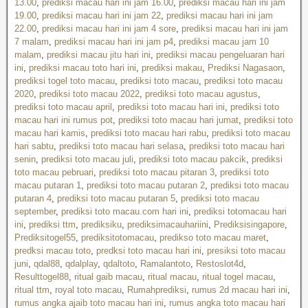
13.00
,
prediksi macau hari ini jam 16.00
,
prediksi macau hari ini jam
19.00
,
prediksi macau hari ini jam 22
,
prediksi macau hari ini jam
22.00
,
prediksi macau hari ini jam 4 sore
,
prediksi macau hari ini jam
7 malam
,
prediksi macau hari ini jam p4
,
prediksi macau jam 10
malam
,
prediksi macau jitu hari ini
,
prediksi macau pengeluaran hari
ini
,
prediksi macau toto hari ini
,
prediksi makau
,
Prediksi Nagasaon
,
prediksi togel toto macau
,
prediksi toto macau
,
prediksi toto macau
2020
,
prediksi toto macau 2022
,
prediksi toto macau agustus
,
prediksi toto macau april
,
prediksi toto macau hari ini
,
prediksi toto
macau hari ini rumus pot
,
prediksi toto macau hari jumat
,
prediksi toto
macau hari kamis
,
prediksi toto macau hari rabu
,
prediksi toto macau
hari sabtu
,
prediksi toto macau hari selasa
,
prediksi toto macau hari
senin
,
prediksi toto macau juli
,
prediksi toto macau pakcik
,
prediksi
toto macau pebruari
,
prediksi toto macau pitaran 3
,
prediksi toto
macau putaran 1
,
prediksi toto macau putaran 2
,
prediksi toto macau
putaran 4
,
prediksi toto macau putaran 5
,
prediksi toto macau
september
,
prediksi toto macau.com hari ini
,
prediksi totomacau hari
ini
,
prediksi ttm
,
prediksiku
,
prediksimacauhariini
,
Prediksisingapore
,
Prediksitogel55
,
prediksitotomacau
,
predikso toto macau maret
,
predksi macau toto
,
predksi toto macau hari ini
,
presiksi toto macau
juni
,
qdal88
,
qdalplay
,
qdaltoto
,
Ramalantoto
,
Restoslot4d
,
Resulttogel88
,
ritual gaib macau
,
ritual macau
,
ritual togel macau
,
ritual ttm
,
royal toto macau
,
Rumahprediksi
,
rumus 2d macau hari ini
,
rumus angka ajaib toto macau hari ini
,
rumus angka toto macau hari