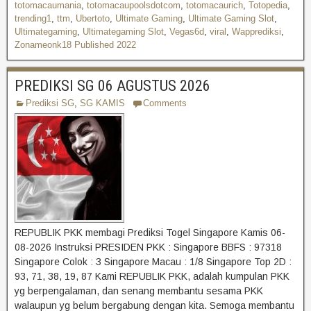
totomacaumania
,
totomacaupoolsdotcom
,
totomacaurich
,
Totopedia
,
trending1
,
ttm
,
Ubertoto
,
Ultimate Gaming
,
Ultimate Gaming Slot
,
Ultimategaming
,
Ultimategaming Slot
,
Vegas6d
,
viral
,
Wapprediksi
,
Zonameonk18 Published 2022
PREDIKSI SG 06 AGUSTUS 2026
Prediksi SG
,
SG KAMIS
Comments
REPUBLIK PKK membagi Prediksi Togel Singapore Kamis 06-
08-2026 Instruksi PRESIDEN PKK : Singapore BBFS : 97318
Singapore Colok : 3 Singapore Macau : 1/8 Singapore Top 2D :
93, 71, 38, 19, 87 Kami REPUBLIK PKK, adalah kumpulan PKK
yg berpengalaman, dan senang membantu sesama PKK
walaupun yg belum bergabung dengan kita. Semoga membantu