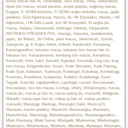
rumus macau hari ini
,
carolinaday
,
cece macau
,
china
,
Dadumaster
,
dewa toto macau
,
empat pasaran
,
empat putaran
,
engkong macau
,
Esgepe
,
G SENIN Amintoto
,
G SENIN angka berkelas macau
,
gadis
prediktor
,
GGU Agentotovip
,
Herists
,
hk
,
HK 81prediksi
,
Hknalo
,
i HK
4dprizelive
,
i HK Adhi Luwuk
,
iksi HK Amoysakti
,
IN angka jitu
macau
,
Indojitu
,
Indonesia4d
,
Indotogel
,
Indototo
,
Infojavatoto
,
INSTRUKSI PRESIDEN PKK
,
Istanajp
,
Jalasutra
,
Jandakembar
,
japan
,
Jbr Malam
,
Jbr Online
,
joker macau
,
Jokermerah
,
Jostoto
,
Jowopools
,
jp
,
K Angka Jebret
,
Kafe4d
,
Kakeksakti
,
Kampleng
,
Kantongprediksi
,
keluaran macau
,
keluaran toto macau hari ini
,
keluaran ttm
,
Keluarannomor
,
kembang toto macau
,
Kenaterus
,
Keraton4d
,
Keris Sakti
,
Keris4d
,
Kigundul
,
Kimurtala
,
king toto
,
king
toto macau
,
Kingprediction
,
Kisam
,
Kode Jbrmalam
,
Kode Pakong
,
Kode Syair
,
kodealam
,
Kodesyair
,
Kodetogel
,
Kolodewa
,
Kombatsgp
,
Kosimatu
,
Kresekoioi
,
Kudaemas
,
Kudalari
,
Kudalarisgp
,
Kunci
Taypak
,
Kunci4d
,
Lapakprediksi
,
Lapotogel
,
Lazoid
,
lima pasaran
,
lima putaran
,
live toto macau
,
Livesgp
,
lottery
,
M4ngkongota
,
macau
,
macau jitu
,
macau jp hari ini
,
macau paling jitu
,
macau4d
,
Madgrowi
,
Maha4d
,
makau jepe hari ini
,
makau jp hari ini
,
makau prediksi
,
makau4d
,
Maniasgp
,
Mantrajp
,
Manungko Sakti
,
Manzza73
,
Masatoto
,
master prediksi
,
Master2d
,
Masterangka
,
Masterjitu
,
Masterlimbat
,
Mastersgp
,
Mataelangprediction
,
Mataelangprediksi
,
Mbah Khentung
,
Mbah Semar
,
Mbahgaib
,
Mbahsemar
,
Mbahsilingkit
,
Mbahsukro
,
Mbahtembus
,
Mbahtoto
,
Mbsdewa
,
Medanper
,
Mesinatm
,