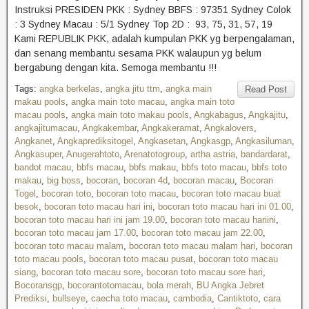
Instruksi PRESIDEN PKK : Sydney BBFS : 97351 Sydney Colok
: 3 Sydney Macau : 5/1 Sydney Top 2D : 93, 75, 31, 57, 19
Kami REPUBLIK PKK, adalah kumpulan PKK yg berpengalaman,
dan senang membantu sesama PKK walaupun yg belum
bergabung dengan kita. Semoga membantu !!!
Tags:
angka berkelas
,
angka jitu ttm
,
angka main
Read Post
makau pools
,
angka main toto macau
,
angka main toto
macau pools
,
angka main toto makau pools
,
Angkabagus
,
Angkajitu
,
angkajitumacau
,
Angkakembar
,
Angkakeramat
,
Angkalovers
,
Angkanet
,
Angkaprediksitogel
,
Angkasetan
,
Angkasgp
,
Angkasiluman
,
Angkasuper
,
Anugerahtoto
,
Arenatotogroup
,
artha astria
,
bandardarat
,
bandot macau
,
bbfs macau
,
bbfs makau
,
bbfs toto macau
,
bbfs toto
makau
,
big boss
,
bocoran
,
bocoran 4d
,
bocoran macau
,
Bocoran
Togel
,
bocoran toto
,
bocoran toto macau
,
bocoran toto macau buat
besok
,
bocoran toto macau hari ini
,
bocoran toto macau hari ini 01.00
,
bocoran toto macau hari ini jam 19.00
,
bocoran toto macau hariini
,
bocoran toto macau jam 17.00
,
bocoran toto macau jam 22.00
,
bocoran toto macau malam
,
bocoran toto macau malam hari
,
bocoran
toto macau pools
,
bocoran toto macau pusat
,
bocoran toto macau
siang
,
bocoran toto macau sore
,
bocoran toto macau sore hari
,
Bocoransgp
,
bocorantotomacau
,
bola merah
,
BU Angka Jebret
Prediksi
,
bullseye
,
caecha toto macau
,
cambodia
,
Cantiktoto
,
cara