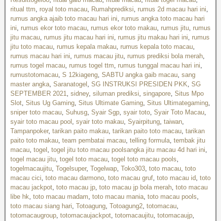
ritual ttm
,
royal toto macau
,
Rumahprediksi
,
rumus 2d macau hari ini
,
rumus angka ajaib toto macau hari ini
,
rumus angka toto macau hari
ini
,
rumus ekor toto macau
,
rumus ekor toto makau
,
rumus jitu
,
rumus
jitu macau
,
rumus jitu macau hari ini
,
rumus jitu makau hari ini
,
rumus
jitu toto macau
,
rumus kepala makau
,
rumus kepala toto macau
,
rumus macau hari ini
,
rumus macau jitu
,
rumus prediksi bola merah
,
rumus togel macau
,
rumus togel ttm
,
rumus tunggal macau hari ini
,
rumustotomacau
,
S 12kiageng
,
SABTU angka gaib macau
,
sang
master angka
,
Saranatogel
,
SG INSTRUKSI PRESIDEN PKK
,
SG
SEPTEMBER 2021
,
sidney
,
siluman prediksi
,
singapore
,
Situs Mpo
Slot
,
Situs Ug Gaming
,
Situs Ultimate Gaming
,
Situs Ultimategaming
,
sniper toto macau
,
Suhusg
,
Syair Sgp
,
syair toto
,
Syair Toto Macau
,
syair toto macau pool
,
syair toto makau
,
Syairpitung
,
taiwan
,
Tampanpoker
,
tarikan paito makau
,
tarikan paito toto macau
,
tarikan
paito toto makau
,
team pembatai macau
,
telling formula
,
tembak jitu
macau
,
togel
,
togel jitu toto macau poolsangka jitu macau 4d hari ini
,
togel macau jitu
,
togel toto macau
,
togel toto macau pools
,
togelmacaujitu
,
Togelsuper
,
Togelwap
,
Toko303
,
toto macau
,
toto
macau cici
,
toto macau darmono
,
toto macau gruf
,
toto macau id
,
toto
macau jackpot
,
toto macau jp
,
toto macau jp bola merah
,
toto macau
libe hk
,
toto macau madam
,
toto macau mania
,
toto macau pools
,
toto macau siang hari
,
Totoagung
,
Totoagung2
,
totomacau
,
totomacaugroup
,
totomacaujackpot
,
totomacaujitu
,
totomacaujp
,