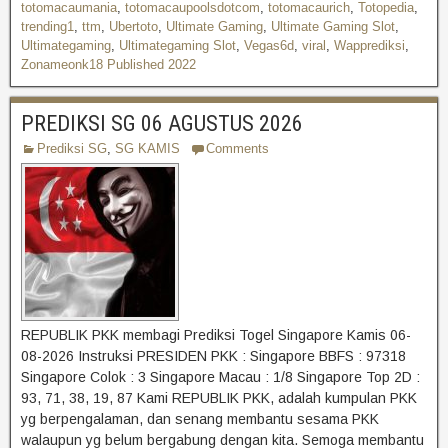
totomacaumania
,
totomacaupoolsdotcom
,
totomacaurich
,
Totopedia
,
trending1
,
ttm
,
Ubertoto
,
Ultimate Gaming
,
Ultimate Gaming Slot
,
Ultimategaming
,
Ultimategaming Slot
,
Vegas6d
,
viral
,
Wapprediksi
,
Zonameonk18 Published 2022
PREDIKSI SG 06 AGUSTUS 2026
Prediksi SG
,
SG KAMIS
Comments
REPUBLIK PKK membagi Prediksi Togel Singapore Kamis 06-
08-2026 Instruksi PRESIDEN PKK : Singapore BBFS : 97318
Singapore Colok : 3 Singapore Macau : 1/8 Singapore Top 2D :
93, 71, 38, 19, 87 Kami REPUBLIK PKK, adalah kumpulan PKK
yg berpengalaman, dan senang membantu sesama PKK
walaupun yg belum bergabung dengan kita. Semoga membantu