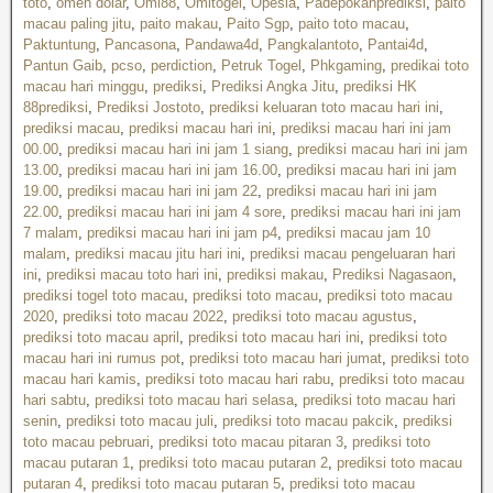
toto
,
omen dolar
,
Omi88
,
Omitogel
,
Opesia
,
Padepokanprediksi
,
paito
macau paling jitu
,
paito makau
,
Paito Sgp
,
paito toto macau
,
Paktuntung
,
Pancasona
,
Pandawa4d
,
Pangkalantoto
,
Pantai4d
,
Pantun Gaib
,
pcso
,
perdiction
,
Petruk Togel
,
Phkgaming
,
predikai toto
macau hari minggu
,
prediksi
,
Prediksi Angka Jitu
,
prediksi HK
88prediksi
,
Prediksi Jostoto
,
prediksi keluaran toto macau hari ini
,
prediksi macau
,
prediksi macau hari ini
,
prediksi macau hari ini jam
00.00
,
prediksi macau hari ini jam 1 siang
,
prediksi macau hari ini jam
13.00
,
prediksi macau hari ini jam 16.00
,
prediksi macau hari ini jam
19.00
,
prediksi macau hari ini jam 22
,
prediksi macau hari ini jam
22.00
,
prediksi macau hari ini jam 4 sore
,
prediksi macau hari ini jam
7 malam
,
prediksi macau hari ini jam p4
,
prediksi macau jam 10
malam
,
prediksi macau jitu hari ini
,
prediksi macau pengeluaran hari
ini
,
prediksi macau toto hari ini
,
prediksi makau
,
Prediksi Nagasaon
,
prediksi togel toto macau
,
prediksi toto macau
,
prediksi toto macau
2020
,
prediksi toto macau 2022
,
prediksi toto macau agustus
,
prediksi toto macau april
,
prediksi toto macau hari ini
,
prediksi toto
macau hari ini rumus pot
,
prediksi toto macau hari jumat
,
prediksi toto
macau hari kamis
,
prediksi toto macau hari rabu
,
prediksi toto macau
hari sabtu
,
prediksi toto macau hari selasa
,
prediksi toto macau hari
senin
,
prediksi toto macau juli
,
prediksi toto macau pakcik
,
prediksi
toto macau pebruari
,
prediksi toto macau pitaran 3
,
prediksi toto
macau putaran 1
,
prediksi toto macau putaran 2
,
prediksi toto macau
putaran 4
,
prediksi toto macau putaran 5
,
prediksi toto macau