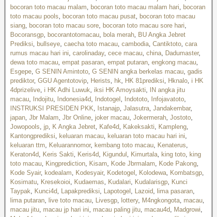
bocoran toto macau malam
,
bocoran toto macau malam hari
,
bocoran
toto macau pools
,
bocoran toto macau pusat
,
bocoran toto macau
siang
,
bocoran toto macau sore
,
bocoran toto macau sore hari
,
Bocoransgp
,
bocorantotomacau
,
bola merah
,
BU Angka Jebret
Prediksi
,
bullseye
,
caecha toto macau
,
cambodia
,
Cantiktoto
,
cara
rumus macau hari ini
,
carolinaday
,
cece macau
,
china
,
Dadumaster
,
dewa toto macau
,
empat pasaran
,
empat putaran
,
engkong macau
,
Esgepe
,
G SENIN Amintoto
,
G SENIN angka berkelas macau
,
gadis
prediktor
,
GGU Agentotovip
,
Herists
,
hk
,
HK 81prediksi
,
Hknalo
,
i HK
4dprizelive
,
i HK Adhi Luwuk
,
iksi HK Amoysakti
,
IN angka jitu
macau
,
Indojitu
,
Indonesia4d
,
Indotogel
,
Indototo
,
Infojavatoto
,
INSTRUKSI PRESIDEN PKK
,
Istanajp
,
Jalasutra
,
Jandakembar
,
japan
,
Jbr Malam
,
Jbr Online
,
joker macau
,
Jokermerah
,
Jostoto
,
Jowopools
,
jp
,
K Angka Jebret
,
Kafe4d
,
Kakeksakti
,
Kampleng
,
Kantongprediksi
,
keluaran macau
,
keluaran toto macau hari ini
,
keluaran ttm
,
Keluarannomor
,
kembang toto macau
,
Kenaterus
,
Keraton4d
,
Keris Sakti
,
Keris4d
,
Kigundul
,
Kimurtala
,
king toto
,
king
toto macau
,
Kingprediction
,
Kisam
,
Kode Jbrmalam
,
Kode Pakong
,
Kode Syair
,
kodealam
,
Kodesyair
,
Kodetogel
,
Kolodewa
,
Kombatsgp
,
Kosimatu
,
Kresekoioi
,
Kudaemas
,
Kudalari
,
Kudalarisgp
,
Kunci
Taypak
,
Kunci4d
,
Lapakprediksi
,
Lapotogel
,
Lazoid
,
lima pasaran
,
lima putaran
,
live toto macau
,
Livesgp
,
lottery
,
M4ngkongota
,
macau
,
macau jitu
,
macau jp hari ini
,
macau paling jitu
,
macau4d
,
Madgrowi
,