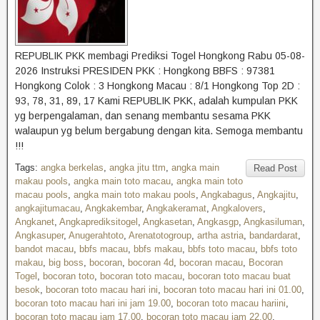
REPUBLIK PKK membagi Prediksi Togel Hongkong Rabu 05-08-
2026 Instruksi PRESIDEN PKK : Hongkong BBFS : 97381
Hongkong Colok : 3 Hongkong Macau : 8/1 Hongkong Top 2D :
93, 78, 31, 89, 17 Kami REPUBLIK PKK, adalah kumpulan PKK
yg berpengalaman, dan senang membantu sesama PKK
walaupun yg belum bergabung dengan kita. Semoga membantu
!!!
Tags:
angka berkelas
,
angka jitu ttm
,
angka main
Read Post
makau pools
,
angka main toto macau
,
angka main toto
macau pools
,
angka main toto makau pools
,
Angkabagus
,
Angkajitu
,
angkajitumacau
,
Angkakembar
,
Angkakeramat
,
Angkalovers
,
Angkanet
,
Angkaprediksitogel
,
Angkasetan
,
Angkasgp
,
Angkasiluman
,
Angkasuper
,
Anugerahtoto
,
Arenatotogroup
,
artha astria
,
bandardarat
,
bandot macau
,
bbfs macau
,
bbfs makau
,
bbfs toto macau
,
bbfs toto
makau
,
big boss
,
bocoran
,
bocoran 4d
,
bocoran macau
,
Bocoran
Togel
,
bocoran toto
,
bocoran toto macau
,
bocoran toto macau buat
besok
,
bocoran toto macau hari ini
,
bocoran toto macau hari ini 01.00
,
bocoran toto macau hari ini jam 19.00
,
bocoran toto macau hariini
,
bocoran toto macau jam 17.00
,
bocoran toto macau jam 22.00
,