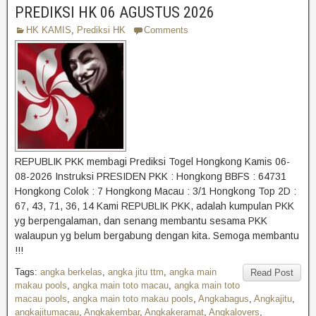
PREDIKSI HK 06 AGUSTUS 2026
HK KAMIS
,
Prediksi HK
Comments
REPUBLIK PKK membagi Prediksi Togel Hongkong Kamis 06-
08-2026 Instruksi PRESIDEN PKK : Hongkong BBFS : 64731
Hongkong Colok : 7 Hongkong Macau : 3/1 Hongkong Top 2D :
67, 43, 71, 36, 14 Kami REPUBLIK PKK, adalah kumpulan PKK
yg berpengalaman, dan senang membantu sesama PKK
walaupun yg belum bergabung dengan kita. Semoga membantu
!!!
Tags:
angka berkelas
,
angka jitu ttm
,
angka main
Read Post
makau pools
,
angka main toto macau
,
angka main toto
macau pools
,
angka main toto makau pools
,
Angkabagus
,
Angkajitu
,
angkajitumacau
,
Angkakembar
,
Angkakeramat
,
Angkalovers
,