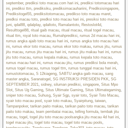
september
,
prediksi toto macau.com hari ini
,
prediksi totomacau hari
ini
,
prediksi ttm
,
prediksiku
,
prediksimacauhariini
,
Prediksisingapore
,
Prediksitogel55
,
prediksitotomacau
,
predikso toto macau maret
,
predksi macau toto
,
predksi toto macau hari ini
,
presiksi toto macau
juni
,
qdal88
,
qdalplay
,
qdaltoto
,
Ramalantoto
,
Restoslot4d
,
Resulttogel88
,
ritual gaib macau
,
ritual macau
,
ritual togel macau
,
ritual ttm
,
royal toto macau
,
Rumahprediksi
,
rumus 2d macau hari ini
,
rumus angka ajaib toto macau hari ini
,
rumus angka toto macau hari
ini
,
rumus ekor toto macau
,
rumus ekor toto makau
,
rumus jitu
,
rumus
jitu macau
,
rumus jitu macau hari ini
,
rumus jitu makau hari ini
,
rumus
jitu toto macau
,
rumus kepala makau
,
rumus kepala toto macau
,
rumus macau hari ini
,
rumus macau jitu
,
rumus prediksi bola merah
,
rumus togel macau
,
rumus togel ttm
,
rumus tunggal macau hari ini
,
rumustotomacau
,
S 12kiageng
,
SABTU angka gaib macau
,
sang
master angka
,
Saranatogel
,
SG INSTRUKSI PRESIDEN PKK
,
SG
SEPTEMBER 2021
,
sidney
,
siluman prediksi
,
singapore
,
Situs Mpo
Slot
,
Situs Ug Gaming
,
Situs Ultimate Gaming
,
Situs Ultimategaming
,
sniper toto macau
,
Suhusg
,
Syair Sgp
,
syair toto
,
Syair Toto Macau
,
syair toto macau pool
,
syair toto makau
,
Syairpitung
,
taiwan
,
Tampanpoker
,
tarikan paito makau
,
tarikan paito toto macau
,
tarikan
paito toto makau
,
team pembatai macau
,
telling formula
,
tembak jitu
macau
,
togel
,
togel jitu toto macau poolsangka jitu macau 4d hari ini
,
togel macau jitu
,
togel toto macau
,
togel toto macau pools
,
togelmacaujitu
,
Togelsuper
,
Togelwap
,
Toko303
,
toto macau
,
toto