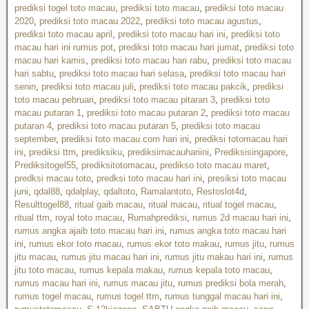
prediksi togel toto macau
,
prediksi toto macau
,
prediksi toto macau
2020
,
prediksi toto macau 2022
,
prediksi toto macau agustus
,
prediksi toto macau april
,
prediksi toto macau hari ini
,
prediksi toto
macau hari ini rumus pot
,
prediksi toto macau hari jumat
,
prediksi toto
macau hari kamis
,
prediksi toto macau hari rabu
,
prediksi toto macau
hari sabtu
,
prediksi toto macau hari selasa
,
prediksi toto macau hari
senin
,
prediksi toto macau juli
,
prediksi toto macau pakcik
,
prediksi
toto macau pebruari
,
prediksi toto macau pitaran 3
,
prediksi toto
macau putaran 1
,
prediksi toto macau putaran 2
,
prediksi toto macau
putaran 4
,
prediksi toto macau putaran 5
,
prediksi toto macau
september
,
prediksi toto macau.com hari ini
,
prediksi totomacau hari
ini
,
prediksi ttm
,
prediksiku
,
prediksimacauhariini
,
Prediksisingapore
,
Prediksitogel55
,
prediksitotomacau
,
predikso toto macau maret
,
predksi macau toto
,
predksi toto macau hari ini
,
presiksi toto macau
juni
,
qdal88
,
qdalplay
,
qdaltoto
,
Ramalantoto
,
Restoslot4d
,
Resulttogel88
,
ritual gaib macau
,
ritual macau
,
ritual togel macau
,
ritual ttm
,
royal toto macau
,
Rumahprediksi
,
rumus 2d macau hari ini
,
rumus angka ajaib toto macau hari ini
,
rumus angka toto macau hari
ini
,
rumus ekor toto macau
,
rumus ekor toto makau
,
rumus jitu
,
rumus
jitu macau
,
rumus jitu macau hari ini
,
rumus jitu makau hari ini
,
rumus
jitu toto macau
,
rumus kepala makau
,
rumus kepala toto macau
,
rumus macau hari ini
,
rumus macau jitu
,
rumus prediksi bola merah
,
rumus togel macau
,
rumus togel ttm
,
rumus tunggal macau hari ini
,