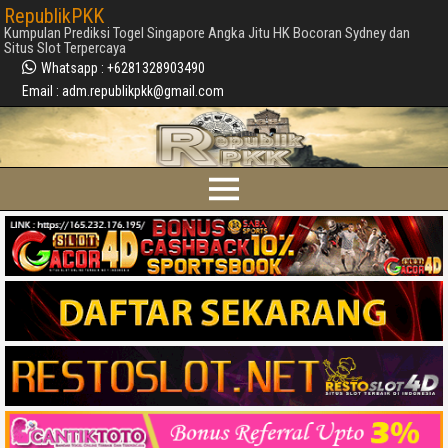
RepublikPKK
Kumpulan Prediksi Togel Singapore Angka Jitu HK Bocoran Sydney dan
Situs Slot Terpercaya
Whatsapp : +6281328903490
Email : adm.republikpkk@gmail.com