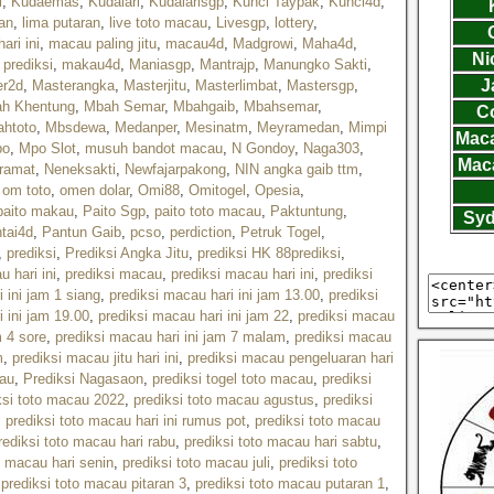
i
,
Kudaemas
,
Kudalari
,
Kudalarisgp
,
Kunci Taypak
,
Kunci4d
,
an
,
lima putaran
,
live toto macau
,
Livesgp
,
lottery
,
ari ini
,
macau paling jitu
,
macau4d
,
Madgrowi
,
Maha4d
,
prediksi
,
makau4d
,
Maniasgp
,
Mantrajp
,
Manungko Sakti
,
er2d
,
Masterangka
,
Masterjitu
,
Masterlimbat
,
Mastersgp
,
h Khentung
,
Mbah Semar
,
Mbahgaib
,
Mbahsemar
,
htoto
,
Mbsdewa
,
Medanper
,
Mesinatm
,
Meyramedan
,
Mimpi
po
,
Mpo Slot
,
musuh bandot macau
,
N Gondoy
,
Naga303
,
ramat
,
Neneksakti
,
Newfajarpakong
,
NIN angka gaib ttm
,
,
om toto
,
omen dolar
,
Omi88
,
Omitogel
,
Opesia
,
paito makau
,
Paito Sgp
,
paito toto macau
,
Paktuntung
,
tai4d
,
Pantun Gaib
,
pcso
,
perdiction
,
Petruk Togel
,
,
prediksi
,
Prediksi Angka Jitu
,
prediksi HK 88prediksi
,
u hari ini
,
prediksi macau
,
prediksi macau hari ini
,
prediksi
 ini jam 1 siang
,
prediksi macau hari ini jam 13.00
,
prediksi
 ini jam 19.00
,
prediksi macau hari ini jam 22
,
prediksi macau
m 4 sore
,
prediksi macau hari ini jam 7 malam
,
prediksi macau
m
,
prediksi macau jitu hari ini
,
prediksi macau pengeluaran hari
kau
,
Prediksi Nagasaon
,
prediksi togel toto macau
,
prediksi
ksi toto macau 2022
,
prediksi toto macau agustus
,
prediksi
,
prediksi toto macau hari ini rumus pot
,
prediksi toto macau
rediksi toto macau hari rabu
,
prediksi toto macau hari sabtu
,
o macau hari senin
,
prediksi toto macau juli
,
prediksi toto
,
prediksi toto macau pitaran 3
,
prediksi toto macau putaran 1
,