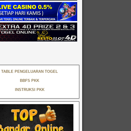
TABLE PENGELUARAN TOGEL
BBFS PKK
INSTRUKSI PKK