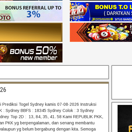
026
Prediksi Togel Sydney kamis 07-08-2026 Instruksi
: Sydney BBFS : 18345 Sydney Colok : 3 Sydney
ydney Top 2D : 13, 84, 35, 41. 58 Kami REPUBLIK PKK,
lan PKK yg berpengalaman, dan senang membantu
laupun yg belum bergabung dengan kita. Semoga