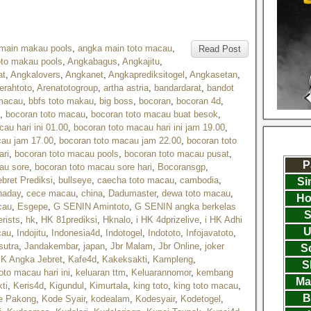
main makau pools
,
angka main toto macau
,
Read Post
oto makau pools
,
Angkabagus
,
Angkajitu
,
at
,
Angkalovers
,
Angkanet
,
Angkaprediksitogel
,
Angkasetan
,
erahtoto
,
Arenatotogroup
,
artha astria
,
bandardarat
,
bandot
 macau
,
bbfs toto makau
,
big boss
,
bocoran
,
bocoran 4d
,
,
bocoran toto macau
,
bocoran toto macau buat besok
,
au hari ini 01.00
,
bocoran toto macau hari ini jam 19.00
,
cau jam 17.00
,
bocoran toto macau jam 22.00
,
bocoran toto
ari
,
bocoran toto macau pools
,
bocoran toto macau pusat
,
au sore
,
bocoran toto macau sore hari
,
Bocoransgp
,
bret Prediksi
,
bullseye
,
caecha toto macau
,
cambodia
,
inaday
,
cece macau
,
china
,
Dadumaster
,
dewa toto macau
,
cau
,
Esgepe
,
G SENIN Amintoto
,
G SENIN angka berkelas
rists
,
hk
,
HK 81prediksi
,
Hknalo
,
i HK 4dprizelive
,
i HK Adhi
cau
,
Indojitu
,
Indonesia4d
,
Indotogel
,
Indototo
,
Infojavatoto
,
sutra
,
Jandakembar
,
japan
,
Jbr Malam
,
Jbr Online
,
joker
,
K Angka Jebret
,
Kafe4d
,
Kakeksakti
,
Kampleng
,
oto macau hari ini
,
keluaran ttm
,
Keluarannomor
,
kembang
ti
,
Keris4d
,
Kigundul
,
Kimurtala
,
king toto
,
king toto macau
,
e Pakong
,
Kode Syair
,
kodealam
,
Kodesyair
,
Kodetogel
,