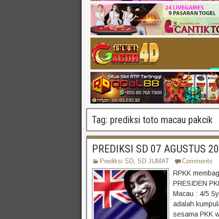
Tag:
prediksi toto macau pakcik
PREDIKSI SD 07 AGUSTUS 2
Prediksi SD
,
SD JUMAT
Comments
RPKK membagi 
PRESIDEN PKK 
Macau : 4/5 S
adalah kumpu
sesama PKK wa