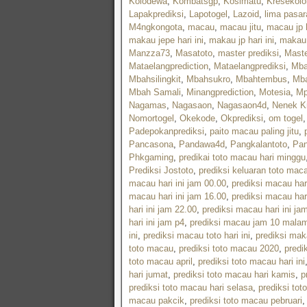
Kolodewa
,
Kombatsgp
,
Kosimatu
,
Kresekoio
Lapakprediksi
,
Lapotogel
,
Lazoid
,
lima pasar
M4ngkongota
,
macau
,
macau jitu
,
macau jp h
makau jepe hari ini
,
makau jp hari ini
,
makau 
Manzza73
,
Masatoto
,
master prediksi
,
Mast
Mataelangprediction
,
Mataelangprediksi
,
Mba
Mbahsilingkit
,
Mbahsukro
,
Mbahtembus
,
Mba
Mbah Samali
,
Minangprediction
,
Motesia
,
M
Nagamas
,
Nagasaon
,
Nagasaon4d
,
Nenek K
Nomortogel
,
Okekode
,
Okprediksi
,
om togel
Padepokanprediksi
,
paito macau paling jitu
,
Pancasona
,
Pandawa4d
,
Pangkalantoto
,
Pan
Phkgaming
,
predikai toto macau hari minggu
Prediksi Jostoto
,
prediksi keluaran toto maca
macau hari ini jam 00.00
,
prediksi macau hari
macau hari ini jam 16.00
,
prediksi macau hari
hari ini jam 22.00
,
prediksi macau hari ini ja
hari ini jam p4
,
prediksi macau jam 10 mala
ini
,
prediksi macau toto hari ini
,
prediksi ma
toto macau
,
prediksi toto macau 2020
,
predi
toto macau april
,
prediksi toto macau hari ini
hari jumat
,
prediksi toto macau hari kamis
,
p
prediksi toto macau hari selasa
,
prediksi tot
macau pakcik
,
prediksi toto macau pebruari