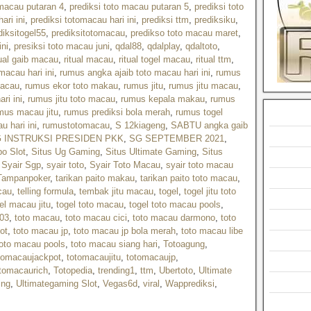
 macau putaran 4
,
prediksi toto macau putaran 5
,
prediksi toto
ari ini
,
prediksi totomacau hari ini
,
prediksi ttm
,
prediksiku
,
diksitogel55
,
prediksitotomacau
,
predikso toto macau maret
,
ini
,
presiksi toto macau juni
,
qdal88
,
qdalplay
,
qdaltoto
,
tual gaib macau
,
ritual macau
,
ritual togel macau
,
ritual ttm
,
acau hari ini
,
rumus angka ajaib toto macau hari ini
,
rumus
macau
,
rumus ekor toto makau
,
rumus jitu
,
rumus jitu macau
,
ri ini
,
rumus jitu toto macau
,
rumus kepala makau
,
rumus
mus macau jitu
,
rumus prediksi bola merah
,
rumus togel
 hari ini
,
rumustotomacau
,
S 12kiageng
,
SABTU angka gaib
 INSTRUKSI PRESIDEN PKK
,
SG SEPTEMBER 2021
,
po Slot
,
Situs Ug Gaming
,
Situs Ultimate Gaming
,
Situs
,
Syair Sgp
,
syair toto
,
Syair Toto Macau
,
syair toto macau
Tampanpoker
,
tarikan paito makau
,
tarikan paito toto macau
,
cau
,
telling formula
,
tembak jitu macau
,
togel
,
togel jitu toto
el macau jitu
,
togel toto macau
,
togel toto macau pools
,
03
,
toto macau
,
toto macau cici
,
toto macau darmono
,
toto
ot
,
toto macau jp
,
toto macau jp bola merah
,
toto macau libe
toto macau pools
,
toto macau siang hari
,
Totoagung
,
tomacaujackpot
,
totomacaujitu
,
totomacaujp
,
tomacaurich
,
Totopedia
,
trending1
,
ttm
,
Ubertoto
,
Ultimate
ing
,
Ultimategaming Slot
,
Vegas6d
,
viral
,
Wapprediksi
,