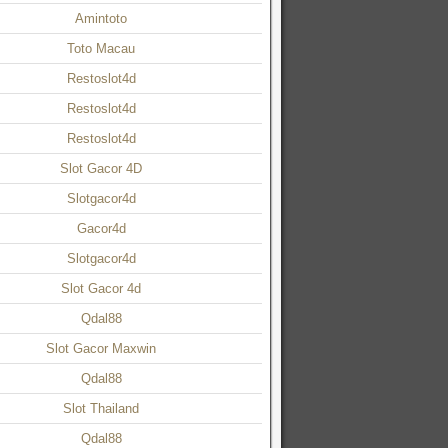
Amintoto
Toto Macau
Restoslot4d
Restoslot4d
Restoslot4d
Slot Gacor 4D
Slotgacor4d
Gacor4d
Slotgacor4d
Slot Gacor 4d
Qdal88
Slot Gacor Maxwin
Qdal88
Slot Thailand
Qdal88