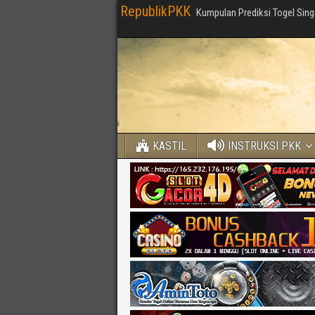
RepublikPKK
Kumpulan Prediksi Togel Sing
KASTIL
INSTRUKSI PKK