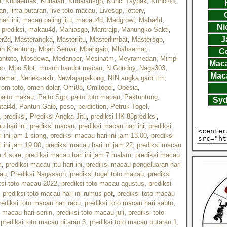
i
,
Kudaemas
,
Kudalari
,
Kudalarisgp
,
Kunci Taypak
,
Kunci4d
,
an
,
lima putaran
,
live toto macau
,
Livesgp
,
lottery
,
ari ini
,
macau paling jitu
,
macau4d
,
Madgrowi
,
Maha4d
,
prediksi
,
makau4d
,
Maniasgp
,
Mantrajp
,
Manungko Sakti
,
er2d
,
Masterangka
,
Masterjitu
,
Masterlimbat
,
Mastersgp
,
h Khentung
,
Mbah Semar
,
Mbahgaib
,
Mbahsemar
,
htoto
,
Mbsdewa
,
Medanper
,
Mesinatm
,
Meyramedan
,
Mimpi
po
,
Mpo Slot
,
musuh bandot macau
,
N Gondoy
,
Naga303
,
ramat
,
Neneksakti
,
Newfajarpakong
,
NIN angka gaib ttm
,
,
om toto
,
omen dolar
,
Omi88
,
Omitogel
,
Opesia
,
paito makau
,
Paito Sgp
,
paito toto macau
,
Paktuntung
,
tai4d
,
Pantun Gaib
,
pcso
,
perdiction
,
Petruk Togel
,
,
prediksi
,
Prediksi Angka Jitu
,
prediksi HK 88prediksi
,
u hari ini
,
prediksi macau
,
prediksi macau hari ini
,
prediksi
 ini jam 1 siang
,
prediksi macau hari ini jam 13.00
,
prediksi
 ini jam 19.00
,
prediksi macau hari ini jam 22
,
prediksi macau
m 4 sore
,
prediksi macau hari ini jam 7 malam
,
prediksi macau
m
,
prediksi macau jitu hari ini
,
prediksi macau pengeluaran hari
kau
,
Prediksi Nagasaon
,
prediksi togel toto macau
,
prediksi
ksi toto macau 2022
,
prediksi toto macau agustus
,
prediksi
,
prediksi toto macau hari ini rumus pot
,
prediksi toto macau
rediksi toto macau hari rabu
,
prediksi toto macau hari sabtu
,
o macau hari senin
,
prediksi toto macau juli
,
prediksi toto
,
prediksi toto macau pitaran 3
,
prediksi toto macau putaran 1
,