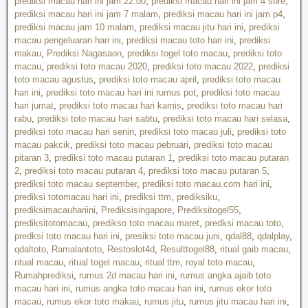
prediksi macau hari ini jam 22.00
,
prediksi macau hari ini jam 4 sore
,
prediksi macau hari ini jam 7 malam
,
prediksi macau hari ini jam p4
,
prediksi macau jam 10 malam
,
prediksi macau jitu hari ini
,
prediksi
macau pengeluaran hari ini
,
prediksi macau toto hari ini
,
prediksi
makau
,
Prediksi Nagasaon
,
prediksi togel toto macau
,
prediksi toto
macau
,
prediksi toto macau 2020
,
prediksi toto macau 2022
,
prediksi
toto macau agustus
,
prediksi toto macau april
,
prediksi toto macau
hari ini
,
prediksi toto macau hari ini rumus pot
,
prediksi toto macau
hari jumat
,
prediksi toto macau hari kamis
,
prediksi toto macau hari
rabu
,
prediksi toto macau hari sabtu
,
prediksi toto macau hari selasa
,
prediksi toto macau hari senin
,
prediksi toto macau juli
,
prediksi toto
macau pakcik
,
prediksi toto macau pebruari
,
prediksi toto macau
pitaran 3
,
prediksi toto macau putaran 1
,
prediksi toto macau putaran
2
,
prediksi toto macau putaran 4
,
prediksi toto macau putaran 5
,
prediksi toto macau september
,
prediksi toto macau.com hari ini
,
prediksi totomacau hari ini
,
prediksi ttm
,
prediksiku
,
prediksimacauhariini
,
Prediksisingapore
,
Prediksitogel55
,
prediksitotomacau
,
predikso toto macau maret
,
predksi macau toto
,
predksi toto macau hari ini
,
presiksi toto macau juni
,
qdal88
,
qdalplay
,
qdaltoto
,
Ramalantoto
,
Restoslot4d
,
Resulttogel88
,
ritual gaib macau
,
ritual macau
,
ritual togel macau
,
ritual ttm
,
royal toto macau
,
Rumahprediksi
,
rumus 2d macau hari ini
,
rumus angka ajaib toto
macau hari ini
,
rumus angka toto macau hari ini
,
rumus ekor toto
macau
,
rumus ekor toto makau
,
rumus jitu
,
rumus jitu macau hari ini
,