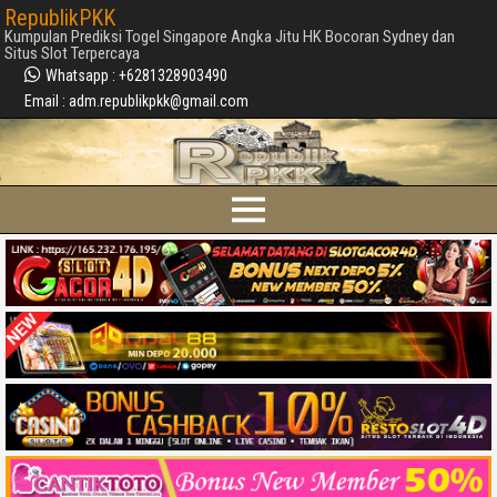
RepublikPKK
Kumpulan Prediksi Togel Singapore Angka Jitu HK Bocoran Sydney dan
Situs Slot Terpercaya
Whatsapp : +6281328903490
Email : adm.republikpkk@gmail.com