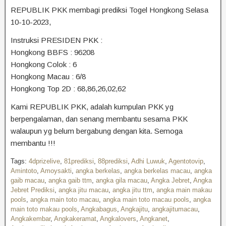
REPUBLIK PKK membagi prediksi Togel
Hongkong Selasa
10-10-2023,
Instruksi PRESIDEN PKK :
Hongkong
BBFS : 96208
Hongkong
Colok : 6
Hongkong
Macau : 6/8
Hongkong
Top 2D : 68,86,26,02,62
Kami REPUBLIK PKK, adalah kumpulan PKK yg
berpengalaman, dan senang membantu sesama PKK
walaupun yg belum bergabung dengan kita. Semoga
membantu !!!
Tags:
4dprizelive
,
81prediksi
,
88prediksi
,
Adhi Luwuk
,
Agentotovip
,
Amintoto
,
Amoysakti
,
angka berkelas
,
angka berkelas macau
,
angka
gaib macau
,
angka gaib ttm
,
angka gila macau
,
Angka Jebret
,
Angka
Jebret Prediksi
,
angka jitu macau
,
angka jitu ttm
,
angka main makau
pools
,
angka main toto macau
,
angka main toto macau pools
,
angka
main toto makau pools
,
Angkabagus
,
Angkajitu
,
angkajitumacau
,
Angkakembar
,
Angkakeramat
,
Angkalovers
,
Angkanet
,