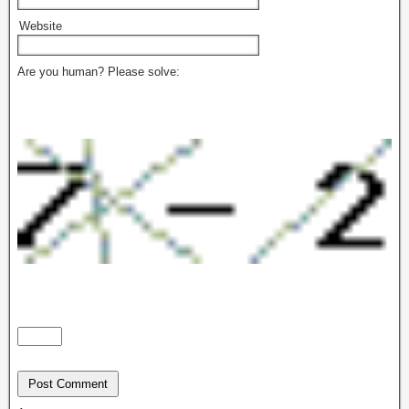
Website
Are you human? Please solve: