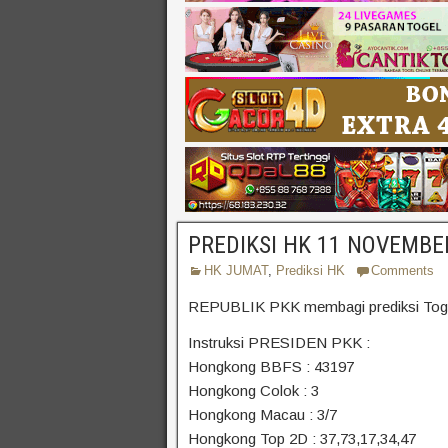
PREDIKSI HK 11 NOVEMBE
HK JUMAT
,
Prediksi HK
Comments
REPUBLIK PKK membagi prediksi Tog
Instruksi PRESIDEN PKK :
Hongkong
BBFS : 43197
Hongkong
Colok : 3
Hongkong
Macau : 3/7
Hongkong
Top 2D : 37,73,17,34,47