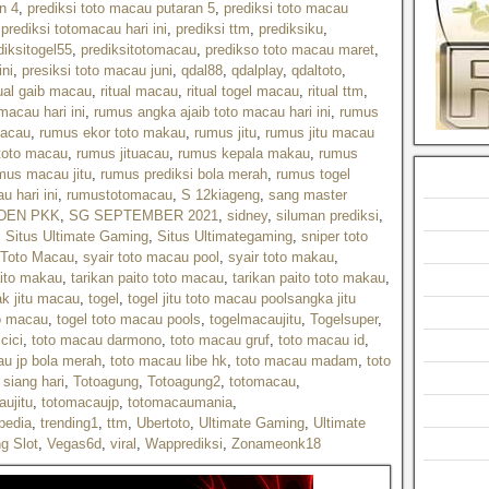
n 4
,
prediksi toto macau putaran 5
,
prediksi toto macau
,
prediksi totomacau hari ini
,
prediksi ttm
,
prediksiku
,
diksitogel55
,
prediksitotomacau
,
predikso toto macau maret
,
ini
,
presiksi toto macau juni
,
qdal88
,
qdalplay
,
qdaltoto
,
tual gaib macau
,
ritual macau
,
ritual togel macau
,
ritual ttm
,
acau hari ini
,
rumus angka ajaib toto macau hari ini
,
rumus
macau
,
rumus ekor toto makau
,
rumus jitu
,
rumus jitu macau
 toto macau
,
rumus jituacau
,
rumus kepala makau
,
rumus
mus macau jitu
,
rumus prediksi bola merah
,
rumus togel
 hari ini
,
rumustotomacau
,
S 12kiageng
,
sang master
IDEN PKK
,
SG SEPTEMBER 2021
,
sidney
,
siluman prediksi
,
,
Situs Ultimate Gaming
,
Situs Ultimategaming
,
sniper toto
 Toto Macau
,
syair toto macau pool
,
syair toto makau
,
aito makau
,
tarikan paito toto macau
,
tarikan paito toto makau
,
k jitu macau
,
togel
,
togel jitu toto macau poolsangka jitu
to macau
,
togel toto macau pools
,
togelmacaujitu
,
Togelsuper
,
cici
,
toto macau darmono
,
toto macau gruf
,
toto macau id
,
au jp bola merah
,
toto macau libe hk
,
toto macau madam
,
toto
siang hari
,
Totoagung
,
Totoagung2
,
totomacau
,
ujitu
,
totomacaujp
,
totomacaumania
,
pedia
,
trending1
,
ttm
,
Ubertoto
,
Ultimate Gaming
,
Ultimate
g Slot
,
Vegas6d
,
viral
,
Wapprediksi
,
Zonameonk18