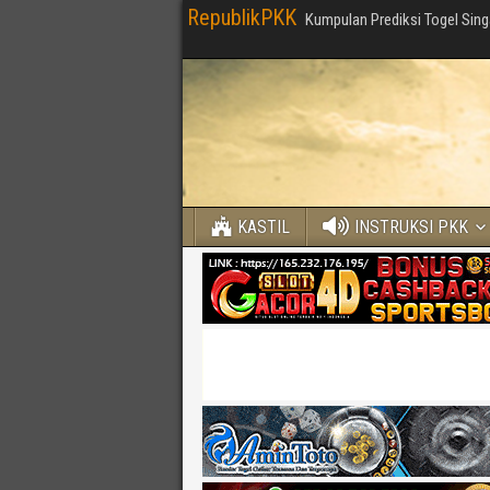
RepublikPKK
Kumpulan Prediksi Togel Sing
KASTIL
INSTRUKSI PKK