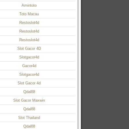
Amintoto
Toto Macau
Restoslot4d
Restoslot4d
Restoslot4d
Slot Gacor 4D
Slotgacor4d
Gacor4d
Slotgacor4d
Slot Gacor 4d
Qdal88
Slot Gacor Maxwin
Qdal88
Slot Thailand
Qdal88