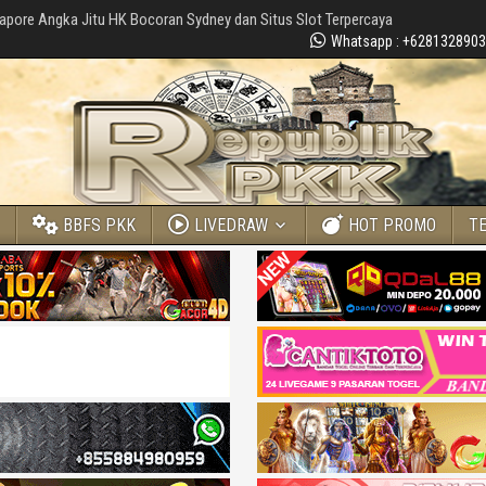
apore Angka Jitu HK Bocoran Sydney dan Situs Slot Terpercaya
Whatsapp : +628132890
BBFS PKK
LIVEDRAW
HOT PROMO
T