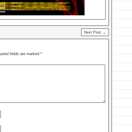
Next Post →
uired fields are marked
*