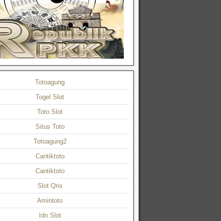
Totoagung
Togel Slot
Toto Slot
Situs Toto
Totoagung2
Cantiktoto
Cantiktoto
Slot Qris
Amintoto
Idn Slot