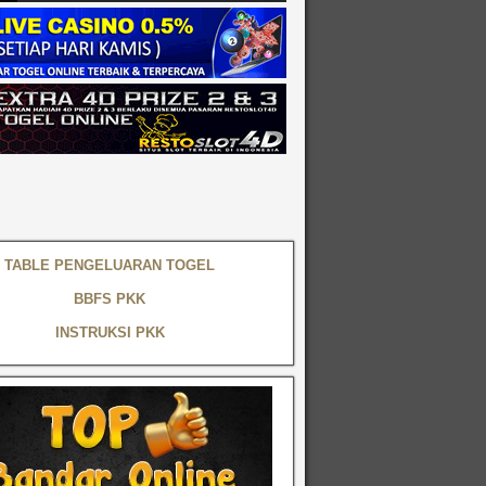
TABLE PENGELUARAN TOGEL
BBFS PKK
INSTRUKSI PKK