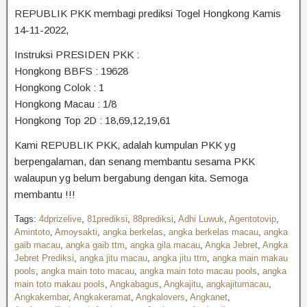
REPUBLIK PKK membagi prediksi Togel
Hongkong Kamis
14
-11-2022,
Instruksi PRESIDEN PKK :
Hongkong
BBFS : 19628
Hongkong
Colok : 1
Hongkong
Macau : 1/8
Hongkong
Top 2D : 18,69,12,19,61
Kami REPUBLIK PKK, adalah kumpulan PKK yg
berpengalaman, dan senang membantu sesama PKK
walaupun yg belum bergabung dengan kita. Semoga
membantu !!!
Tags:
4dprizelive
,
81prediksi
,
88prediksi
,
Adhi Luwuk
,
Agentotovip
,
Amintoto
,
Amoysakti
,
angka berkelas
,
angka berkelas macau
,
angka
gaib macau
,
angka gaib ttm
,
angka gila macau
,
Angka Jebret
,
Angka
Jebret Prediksi
,
angka jitu macau
,
angka jitu ttm
,
angka main makau
pools
,
angka main toto macau
,
angka main toto macau pools
,
angka
main toto makau pools
,
Angkabagus
,
Angkajitu
,
angkajitumacau
,
Angkakembar
,
Angkakeramat
,
Angkalovers
,
Angkanet
,