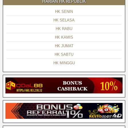
HARIAN HK REPUBLIK
HK SENIN
HK SELASA
HK RABU
HK KAMIS
HK JUMAT
HK SABTU
HK MINGGU