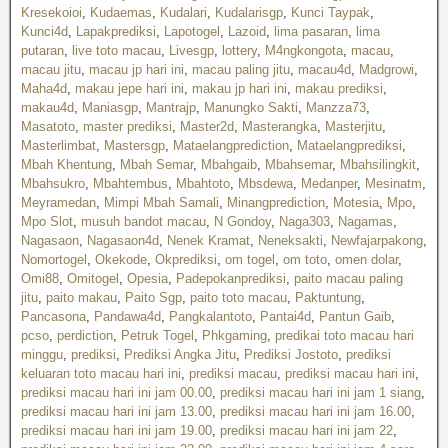
Kresekoioi
,
Kudaemas
,
Kudalari
,
Kudalarisgp
,
Kunci Taypak
,
Kunci4d
,
Lapakprediksi
,
Lapotogel
,
Lazoid
,
lima pasaran
,
lima
putaran
,
live toto macau
,
Livesgp
,
lottery
,
M4ngkongota
,
macau
,
macau jitu
,
macau jp hari ini
,
macau paling jitu
,
macau4d
,
Madgrowi
,
Maha4d
,
makau jepe hari ini
,
makau jp hari ini
,
makau prediksi
,
makau4d
,
Maniasgp
,
Mantrajp
,
Manungko Sakti
,
Manzza73
,
Masatoto
,
master prediksi
,
Master2d
,
Masterangka
,
Masterjitu
,
Masterlimbat
,
Mastersgp
,
Mataelangprediction
,
Mataelangprediksi
,
Mbah Khentung
,
Mbah Semar
,
Mbahgaib
,
Mbahsemar
,
Mbahsilingkit
,
Mbahsukro
,
Mbahtembus
,
Mbahtoto
,
Mbsdewa
,
Medanper
,
Mesinatm
,
Meyramedan
,
Mimpi Mbah Samali
,
Minangprediction
,
Motesia
,
Mpo
,
Mpo Slot
,
musuh bandot macau
,
N Gondoy
,
Naga303
,
Nagamas
,
Nagasaon
,
Nagasaon4d
,
Nenek Kramat
,
Neneksakti
,
Newfajarpakong
,
Nomortogel
,
Okekode
,
Okprediksi
,
om togel
,
om toto
,
omen dolar
,
Omi88
,
Omitogel
,
Opesia
,
Padepokanprediksi
,
paito macau paling
jitu
,
paito makau
,
Paito Sgp
,
paito toto macau
,
Paktuntung
,
Pancasona
,
Pandawa4d
,
Pangkalantoto
,
Pantai4d
,
Pantun Gaib
,
pcso
,
perdiction
,
Petruk Togel
,
Phkgaming
,
predikai toto macau hari
minggu
,
prediksi
,
Prediksi Angka Jitu
,
Prediksi Jostoto
,
prediksi
keluaran toto macau hari ini
,
prediksi macau
,
prediksi macau hari ini
,
prediksi macau hari ini jam 00.00
,
prediksi macau hari ini jam 1 siang
,
prediksi macau hari ini jam 13.00
,
prediksi macau hari ini jam 16.00
,
prediksi macau hari ini jam 19.00
,
prediksi macau hari ini jam 22
,