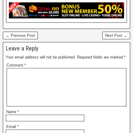
← Previous Post
Next Post →
Leave a Reply
Your email address will not be published.
Required fields are marked
*
Comment
*
Name
*
Email
*