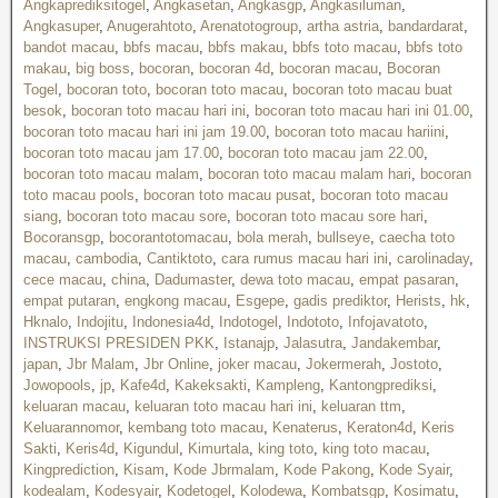
Angkaprediksitogel
,
Angkasetan
,
Angkasgp
,
Angkasiluman
,
Angkasuper
,
Anugerahtoto
,
Arenatotogroup
,
artha astria
,
bandardarat
,
bandot macau
,
bbfs macau
,
bbfs makau
,
bbfs toto macau
,
bbfs toto
makau
,
big boss
,
bocoran
,
bocoran 4d
,
bocoran macau
,
Bocoran
Togel
,
bocoran toto
,
bocoran toto macau
,
bocoran toto macau buat
besok
,
bocoran toto macau hari ini
,
bocoran toto macau hari ini 01.00
,
bocoran toto macau hari ini jam 19.00
,
bocoran toto macau hariini
,
bocoran toto macau jam 17.00
,
bocoran toto macau jam 22.00
,
bocoran toto macau malam
,
bocoran toto macau malam hari
,
bocoran
toto macau pools
,
bocoran toto macau pusat
,
bocoran toto macau
siang
,
bocoran toto macau sore
,
bocoran toto macau sore hari
,
Bocoransgp
,
bocorantotomacau
,
bola merah
,
bullseye
,
caecha toto
macau
,
cambodia
,
Cantiktoto
,
cara rumus macau hari ini
,
carolinaday
,
cece macau
,
china
,
Dadumaster
,
dewa toto macau
,
empat pasaran
,
empat putaran
,
engkong macau
,
Esgepe
,
gadis prediktor
,
Herists
,
hk
,
Hknalo
,
Indojitu
,
Indonesia4d
,
Indotogel
,
Indototo
,
Infojavatoto
,
INSTRUKSI PRESIDEN PKK
,
Istanajp
,
Jalasutra
,
Jandakembar
,
japan
,
Jbr Malam
,
Jbr Online
,
joker macau
,
Jokermerah
,
Jostoto
,
Jowopools
,
jp
,
Kafe4d
,
Kakeksakti
,
Kampleng
,
Kantongprediksi
,
keluaran macau
,
keluaran toto macau hari ini
,
keluaran ttm
,
Keluarannomor
,
kembang toto macau
,
Kenaterus
,
Keraton4d
,
Keris
Sakti
,
Keris4d
,
Kigundul
,
Kimurtala
,
king toto
,
king toto macau
,
Kingprediction
,
Kisam
,
Kode Jbrmalam
,
Kode Pakong
,
Kode Syair
,
kodealam
,
Kodesyair
,
Kodetogel
,
Kolodewa
,
Kombatsgp
,
Kosimatu
,