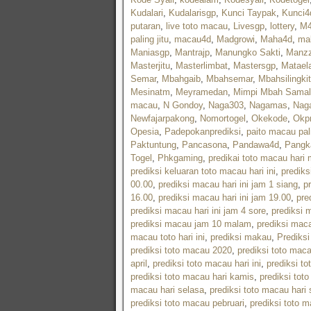
Kudalari
,
Kudalarisgp
,
Kunci Taypak
,
Kunci4
putaran
,
live toto macau
,
Livesgp
,
lottery
,
M4
paling jitu
,
macau4d
,
Madgrowi
,
Maha4d
,
mak
Maniasgp
,
Mantrajp
,
Manungko Sakti
,
Manz
Masterjitu
,
Masterlimbat
,
Mastersgp
,
Mataela
Semar
,
Mbahgaib
,
Mbahsemar
,
Mbahsilingkit
Mesinatm
,
Meyramedan
,
Mimpi Mbah Samal
macau
,
N Gondoy
,
Naga303
,
Nagamas
,
Nag
Newfajarpakong
,
Nomortogel
,
Okekode
,
Okpr
Opesia
,
Padepokanprediksi
,
paito macau pali
Paktuntung
,
Pancasona
,
Pandawa4d
,
Pangk
Togel
,
Phkgaming
,
predikai toto macau hari
prediksi keluaran toto macau hari ini
,
predik
00.00
,
prediksi macau hari ini jam 1 siang
,
p
16.00
,
prediksi macau hari ini jam 19.00
,
pre
prediksi macau hari ini jam 4 sore
,
prediksi 
prediksi macau jam 10 malam
,
prediksi macau
macau toto hari ini
,
prediksi makau
,
Prediks
prediksi toto macau 2020
,
prediksi toto mac
april
,
prediksi toto macau hari ini
,
prediksi to
prediksi toto macau hari kamis
,
prediksi tot
macau hari selasa
,
prediksi toto macau hari 
prediksi toto macau pebruari
,
prediksi toto m