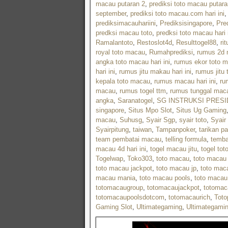
macau putaran 2
,
prediksi toto macau putara
september
,
prediksi toto macau.com hari ini
prediksimacauhariini
,
Prediksisingapore
,
Pre
predksi macau toto
,
predksi toto macau hari 
Ramalantoto
,
Restoslot4d
,
Resulttogel88
,
ri
royal toto macau
,
Rumahprediksi
,
rumus 2d m
angka toto macau hari ini
,
rumus ekor toto 
hari ini
,
rumus jitu makau hari ini
,
rumus jitu
kepala toto macau
,
rumus macau hari ini
,
ru
macau
,
rumus togel ttm
,
rumus tunggal macau
angka
,
Saranatogel
,
SG INSTRUKSI PRES
singapore
,
Situs Mpo Slot
,
Situs Ug Gaming
macau
,
Suhusg
,
Syair Sgp
,
syair toto
,
Syair
Syairpitung
,
taiwan
,
Tampanpoker
,
tarikan p
team pembatai macau
,
telling formula
,
temba
macau 4d hari ini
,
togel macau jitu
,
togel to
Togelwap
,
Toko303
,
toto macau
,
toto macau 
toto macau jackpot
,
toto macau jp
,
toto mac
macau mania
,
toto macau pools
,
toto macau 
totomacaugroup
,
totomacaujackpot
,
totomaca
totomacaupoolsdotcom
,
totomacaurich
,
Toto
Gaming Slot
,
Ultimategaming
,
Ultimategamin