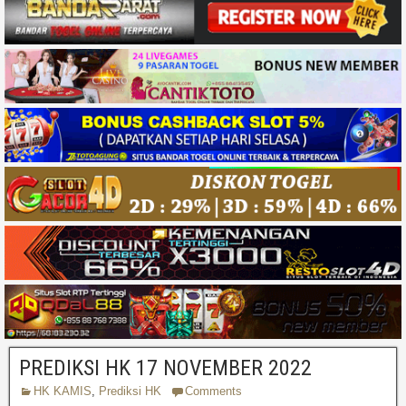
PREDIKSI HK 17 NOVEMBER 2022
HK KAMIS
,
Prediksi HK
Comments