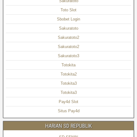
Sakuratoto
Toto Slot
Sbobet Login
Sakuratoto
Sakuratoto2
Sakuratoto2
Sakuratoto3
Totokita
Totokita2
Totokita3
Totokita3
Pay4d Slot
Situs Pay4d
HARIAN SD REPUBLIK