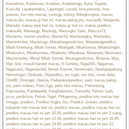
Kresekoioi
,
Kudaemas
,
Kudalari
,
Kudalarisgp
,
Kunci Taypak
,
Kunci4d
,
Lapakprediksi
,
Lapotogel
,
Lazoid
,
lima pasaran
,
lima
putaran
,
live toto macau
,
Livesgp
,
lottery
,
M4ngkongota
,
macau
,
macau jitu
,
macau jp hari ini
,
macau paling jitu
,
macau4d
,
Madgrowi
,
Maha4d
,
makau jepe hari ini
,
makau jp hari ini
,
makau prediksi
,
makau4d
,
Maniasgp
,
Mantrajp
,
Manungko Sakti
,
Manzza73
,
Masatoto
,
master prediksi
,
Master2d
,
Masterangka
,
Masterjitu
,
Masterlimbat
,
Mastersgp
,
Mataelangprediction
,
Mataelangprediksi
,
Mbah Khentung
,
Mbah Semar
,
Mbahgaib
,
Mbahsemar
,
Mbahsilingkit
,
Mbahsukro
,
Mbahtembus
,
Mbahtoto
,
Mbsdewa
,
Medanper
,
Mesinatm
,
Meyramedan
,
Mimpi Mbah Samali
,
Minangprediction
,
Motesia
,
Mpo
,
Mpo Slot
,
musuh bandot macau
,
N Gondoy
,
Naga303
,
Nagamas
,
Nagasaon
,
Nagasaon4d
,
Nenek Kramat
,
Neneksakti
,
Newfajarpakong
,
Nomortogel
,
Okekode
,
Okprediksi
,
om togel
,
om toto
,
omen dolar
,
Omi88
,
Omitogel
,
Opesia
,
Padepokanprediksi
,
paito macau paling
jitu
,
paito makau
,
Paito Sgp
,
paito toto macau
,
Paktuntung
,
Pancasona
,
Pandawa4d
,
Pangkalantoto
,
Pantai4d
,
Pantun Gaib
,
pcso
,
perdiction
,
Petruk Togel
,
Phkgaming
,
predikai toto macau hari
minggu
,
prediksi
,
Prediksi Angka Jitu
,
Prediksi Jostoto
,
prediksi
keluaran toto macau hari ini
,
prediksi macau
,
prediksi macau hari ini
,
prediksi macau hari ini jam 00.00
,
prediksi macau hari ini jam 1 siang
,
prediksi macau hari ini jam 13.00
,
prediksi macau hari ini jam 16.00
,
prediksi macau hari ini jam 19.00
,
prediksi macau hari ini jam 22
,