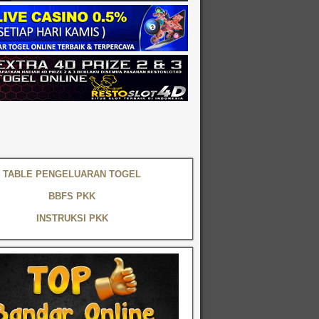
TABLE PENGELUARAN TOGEL
BBFS PKK
INSTRUKSI PKK