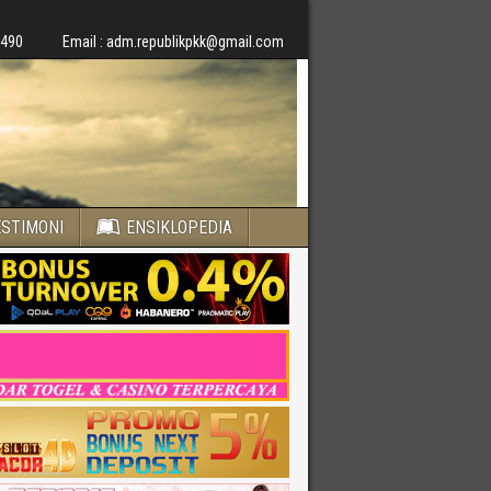
3490
Email : adm.republikpkk@gmail.com
ESTIMONI
ENSIKLOPEDIA