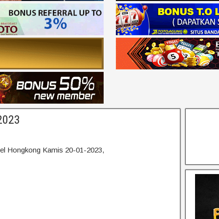
2023
el
Hongkong Kamis 20
-01-2023,