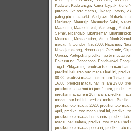
Kudalari
,
Kudalarisgp
,
Kunci Taypak
,
Kunci4
putaran
,
live toto macau
,
Livesgp
,
lottery
,
M4
paling jitu
,
macau4d
,
Madgrowi
,
Maha4d
,
mak
Maniasgp
,
Mantrajp
,
Manungko Sakti
,
Manz
Masterjitu
,
Masterlimbat
,
Mastersgp
,
Mataela
Semar
,
Mbahgaib
,
Mbahsemar
,
Mbahsilingkit
Mesinatm
,
Meyramedan
,
Mimpi Mbah Samal
macau
,
N Gondoy
,
Naga303
,
Nagamas
,
Nag
Newfajarpakong
,
Nomortogel
,
Okekode
,
Okpr
Opesia
,
Padepokanprediksi
,
paito macau pali
Paktuntung
,
Pancasona
,
Pandawa4d
,
Pangk
Togel
,
Phkgaming
,
predikai toto macau hari
prediksi keluaran toto macau hari ini
,
predik
00.00
,
prediksi macau hari ini jam 1 siang
,
p
16.00
,
prediksi macau hari ini jam 19.00
,
pre
prediksi macau hari ini jam 4 sore
,
prediksi 
prediksi macau jam 10 malam
,
prediksi macau
macau toto hari ini
,
prediksi makau
,
Prediks
prediksi toto macau 2020
,
prediksi toto mac
april
,
prediksi toto macau hari ini
,
prediksi to
prediksi toto macau hari kamis
,
prediksi tot
macau hari selasa
,
prediksi toto macau hari 
prediksi toto macau pebruari
,
prediksi toto m