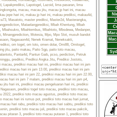
d
,
Lapakprediksi
,
Lapotogel
,
Lazoid
,
lima pasaran
,
lima
ngkongota
,
macau
,
macau jitu
,
macau jp hari ini
,
macau
au jepe hari ini
,
makau jp hari ini
,
makau prediksi
,
makau4d
,
za73
,
Masatoto
,
master prediksi
,
Master2d
,
Masterangka
,
ngprediction
,
Mataelangprediksi
,
Mbah Khentung
,
Mbah
,
Mbahsukro
,
Mbahtembus
,
Mbahtoto
,
Mbsdewa
,
Medanper
,
i
,
Minangprediction
,
Motesia
,
Mpo
,
Mpo Slot
,
musuh bandot
asaon
,
Nagasaon4d
,
Nenek Kramat
,
Neneksakti
,
ediksi
,
om togel
,
om toto
,
omen dolar
,
Omi88
,
Omitogel
,
ng jitu
,
paito makau
,
Paito Sgp
,
paito toto macau
,
alantoto
,
Pantai4d
,
Pantun Gaib
,
pcso
,
perdiction
,
Petruk
 minggu
,
prediksi
,
Prediksi Angka Jitu
,
Prediksi Jostoto
,
si macau
,
prediksi macau hari ini
,
prediksi macau hari ini jam
rediksi macau hari ini jam 13.00
,
prediksi macau hari ini jam
diksi macau hari ini jam 22
,
prediksi macau hari ini jam 22.00
,
macau hari ini jam 7 malam
,
prediksi macau hari ini jam p4
,
 jitu hari ini
,
prediksi macau pengeluaran hari ini
,
prediksi
i Nagasaon
,
prediksi togel toto macau
,
prediksi toto macau
,
au 2022
,
prediksi toto macau agustus
,
prediksi toto macau
to macau hari ini rumus pot
,
prediksi toto macau hari jumat
,
o macau hari rabu
,
prediksi toto macau hari sabtu
,
prediksi toto
senin
,
prediksi toto macau juli
,
prediksi toto macau pakcik
,
acau pitaran 3
,
prediksi toto macau putaran 1
,
prediksi toto