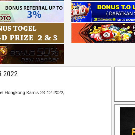
R 2022
el
Hongkong Kamis 23
-12-2022,