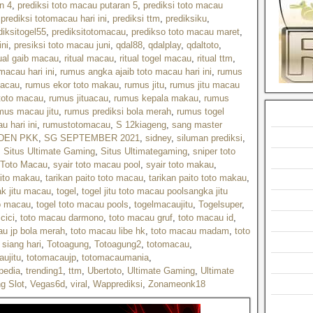
n 4
,
prediksi toto macau putaran 5
,
prediksi toto macau
,
prediksi totomacau hari ini
,
prediksi ttm
,
prediksiku
,
diksitogel55
,
prediksitotomacau
,
predikso toto macau maret
,
ini
,
presiksi toto macau juni
,
qdal88
,
qdalplay
,
qdaltoto
,
tual gaib macau
,
ritual macau
,
ritual togel macau
,
ritual ttm
,
acau hari ini
,
rumus angka ajaib toto macau hari ini
,
rumus
macau
,
rumus ekor toto makau
,
rumus jitu
,
rumus jitu macau
 toto macau
,
rumus jituacau
,
rumus kepala makau
,
rumus
mus macau jitu
,
rumus prediksi bola merah
,
rumus togel
 hari ini
,
rumustotomacau
,
S 12kiageng
,
sang master
IDEN PKK
,
SG SEPTEMBER 2021
,
sidney
,
siluman prediksi
,
,
Situs Ultimate Gaming
,
Situs Ultimategaming
,
sniper toto
 Toto Macau
,
syair toto macau pool
,
syair toto makau
,
aito makau
,
tarikan paito toto macau
,
tarikan paito toto makau
,
k jitu macau
,
togel
,
togel jitu toto macau poolsangka jitu
to macau
,
togel toto macau pools
,
togelmacaujitu
,
Togelsuper
,
cici
,
toto macau darmono
,
toto macau gruf
,
toto macau id
,
au jp bola merah
,
toto macau libe hk
,
toto macau madam
,
toto
siang hari
,
Totoagung
,
Totoagung2
,
totomacau
,
ujitu
,
totomacaujp
,
totomacaumania
,
pedia
,
trending1
,
ttm
,
Ubertoto
,
Ultimate Gaming
,
Ultimate
g Slot
,
Vegas6d
,
viral
,
Wapprediksi
,
Zonameonk18