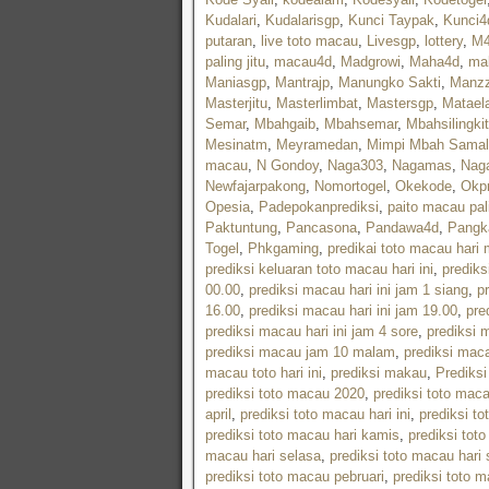
Kudalari
,
Kudalarisgp
,
Kunci Taypak
,
Kunci4
putaran
,
live toto macau
,
Livesgp
,
lottery
,
M4
paling jitu
,
macau4d
,
Madgrowi
,
Maha4d
,
mak
Maniasgp
,
Mantrajp
,
Manungko Sakti
,
Manz
Masterjitu
,
Masterlimbat
,
Mastersgp
,
Mataela
Semar
,
Mbahgaib
,
Mbahsemar
,
Mbahsilingkit
Mesinatm
,
Meyramedan
,
Mimpi Mbah Samal
macau
,
N Gondoy
,
Naga303
,
Nagamas
,
Nag
Newfajarpakong
,
Nomortogel
,
Okekode
,
Okpr
Opesia
,
Padepokanprediksi
,
paito macau pali
Paktuntung
,
Pancasona
,
Pandawa4d
,
Pangk
Togel
,
Phkgaming
,
predikai toto macau hari
prediksi keluaran toto macau hari ini
,
predik
00.00
,
prediksi macau hari ini jam 1 siang
,
p
16.00
,
prediksi macau hari ini jam 19.00
,
pre
prediksi macau hari ini jam 4 sore
,
prediksi 
prediksi macau jam 10 malam
,
prediksi macau
macau toto hari ini
,
prediksi makau
,
Prediks
prediksi toto macau 2020
,
prediksi toto mac
april
,
prediksi toto macau hari ini
,
prediksi to
prediksi toto macau hari kamis
,
prediksi tot
macau hari selasa
,
prediksi toto macau hari 
prediksi toto macau pebruari
,
prediksi toto m