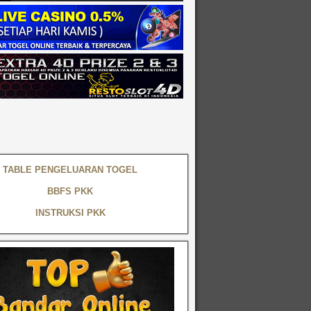
TABLE PENGELUARAN TOGEL
BBFS PKK
INSTRUKSI PKK