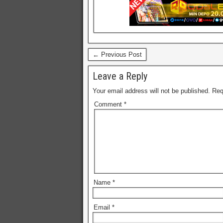
← Previous Post
Leave a Reply
Your email address will not be published.
Req
Comment
*
Name
*
Email
*