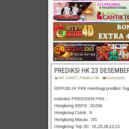
PREDIKSI HK 23 DESEMBE
HK JUMAT
,
Prediksi HK
Comments
REPUBLIK PKK membagi prediksi Tog
Instruksi PRESIDEN PKK :
Hongkong
BBFS : 01238
Hongkong
Colok : 8
Hongkong
Macau : 0/1
Hongkong
Top 2D : 01,23,28,12,13