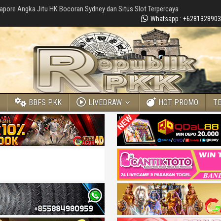
apore Angka Jitu HK Bocoran Sydney dan Situs Slot Terpercaya
Whatsapp : +628132890
BBFS PKK
LIVEDRAW
HOT PROMO
T