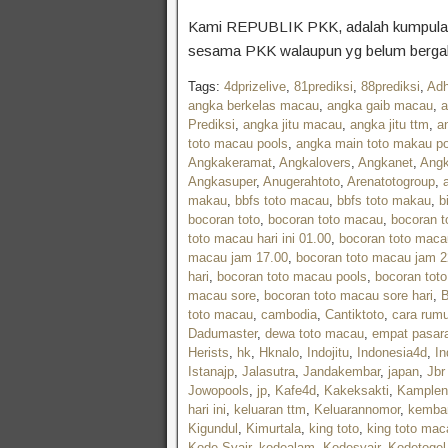
Kami REPUBLIK PKK, adalah kumpula
sesama PKK walaupun yg belum bergab
Tags:
4dprizelive
,
81prediksi
,
88prediksi
,
Adh
angka berkelas macau
,
angka gaib macau
,
a
Prediksi
,
angka jitu macau
,
angka jitu ttm
,
a
toto macau pools
,
angka main toto makau po
Angkakeramat
,
Angkalovers
,
Angkanet
,
Angk
Angkasuper
,
Anugerahtoto
,
Arenatotogroup
,
makau
,
bbfs toto macau
,
bbfs toto makau
,
b
bocoran toto
,
bocoran toto macau
,
bocoran t
toto macau hari ini 01.00
,
bocoran toto macau
macau jam 17.00
,
bocoran toto macau jam 2
hari
,
bocoran toto macau pools
,
bocoran tot
macau sore
,
bocoran toto macau sore hari
,
B
toto macau
,
cambodia
,
Cantiktoto
,
cara rumu
Dadumaster
,
dewa toto macau
,
empat pasar
Herists
,
hk
,
Hknalo
,
Indojitu
,
Indonesia4d
,
In
Istanajp
,
Jalasutra
,
Jandakembar
,
japan
,
Jbr
Jowopools
,
jp
,
Kafe4d
,
Kakeksakti
,
Kamplen
hari ini
,
keluaran ttm
,
Keluarannomor
,
kemba
Kigundul
,
Kimurtala
,
king toto
,
king toto mac
Kode Syair
,
kodealam
,
Kodesyair
,
Kodetogel