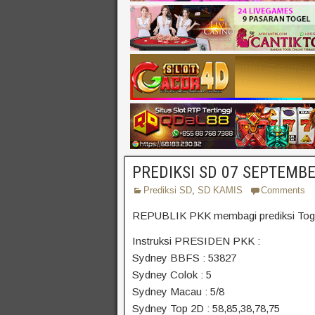
PREDIKSI SD 07 SEPTEMB
Prediksi SD
,
SD KAMIS
Comments
REPUBLIK PKK membagi prediksi Tog
Instruksi PRESIDEN PKK :
Sydney
BBFS : 53827
Sydney
Colok : 5
Sydney
Macau : 5/8
Sydney
Top 2D : 58,85,38,78,75