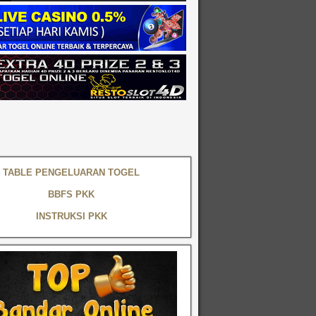
TABLE PENGELUARAN TOGEL
BBFS PKK
INSTRUKSI PKK