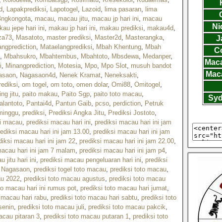
d
,
Lapakprediksi
,
Lapotogel
,
Lazoid
,
lima pasaran
,
lima
ngkongota
,
macau
,
macau jitu
,
macau jp hari ini
,
macau
au jepe hari ini
,
makau jp hari ini
,
makau prediksi
,
makau4d
,
za73
,
Masatoto
,
master prediksi
,
Master2d
,
Masterangka
,
ngprediction
,
Mataelangprediksi
,
Mbah Khentung
,
Mbah
,
Mbahsukro
,
Mbahtembus
,
Mbahtoto
,
Mbsdewa
,
Medanper
,
i
,
Minangprediction
,
Motesia
,
Mpo
,
Mpo Slot
,
musuh bandot
asaon
,
Nagasaon4d
,
Nenek Kramat
,
Neneksakti
,
ediksi
,
om togel
,
om toto
,
omen dolar
,
Omi88
,
Omitogel
,
ng jitu
,
paito makau
,
Paito Sgp
,
paito toto macau
,
alantoto
,
Pantai4d
,
Pantun Gaib
,
pcso
,
perdiction
,
Petruk
 minggu
,
prediksi
,
Prediksi Angka Jitu
,
Prediksi Jostoto
,
si macau
,
prediksi macau hari ini
,
prediksi macau hari ini jam
rediksi macau hari ini jam 13.00
,
prediksi macau hari ini jam
diksi macau hari ini jam 22
,
prediksi macau hari ini jam 22.00
,
macau hari ini jam 7 malam
,
prediksi macau hari ini jam p4
,
 jitu hari ini
,
prediksi macau pengeluaran hari ini
,
prediksi
i Nagasaon
,
prediksi togel toto macau
,
prediksi toto macau
,
au 2022
,
prediksi toto macau agustus
,
prediksi toto macau
to macau hari ini rumus pot
,
prediksi toto macau hari jumat
,
o macau hari rabu
,
prediksi toto macau hari sabtu
,
prediksi toto
senin
,
prediksi toto macau juli
,
prediksi toto macau pakcik
,
acau pitaran 3
,
prediksi toto macau putaran 1
,
prediksi toto