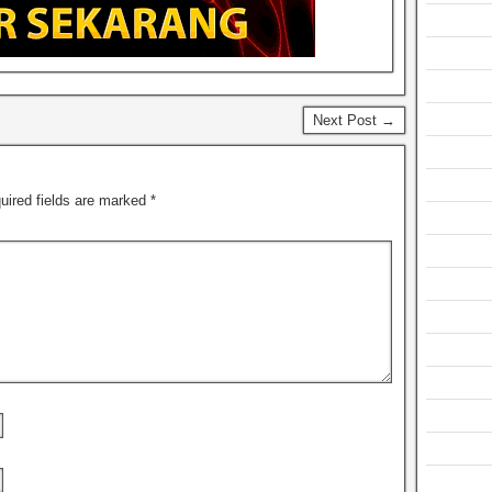
Next Post →
uired fields are marked
*