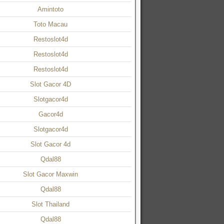
Amintoto
Toto Macau
Restoslot4d
Restoslot4d
Restoslot4d
Slot Gacor 4D
Slotgacor4d
Gacor4d
Slotgacor4d
Slot Gacor 4d
Qdal88
Slot Gacor Maxwin
Qdal88
Slot Thailand
Qdal88