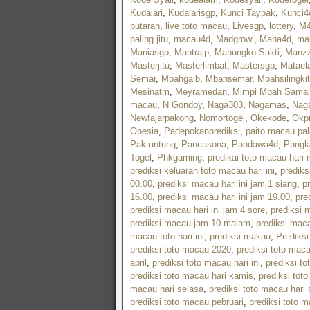
Kudalari
,
Kudalarisgp
,
Kunci Taypak
,
Kunci4
putaran
,
live toto macau
,
Livesgp
,
lottery
,
M4
paling jitu
,
macau4d
,
Madgrowi
,
Maha4d
,
mak
Maniasgp
,
Mantrajp
,
Manungko Sakti
,
Manz
Masterjitu
,
Masterlimbat
,
Mastersgp
,
Mataela
Semar
,
Mbahgaib
,
Mbahsemar
,
Mbahsilingkit
Mesinatm
,
Meyramedan
,
Mimpi Mbah Samal
macau
,
N Gondoy
,
Naga303
,
Nagamas
,
Nag
Newfajarpakong
,
Nomortogel
,
Okekode
,
Okpr
Opesia
,
Padepokanprediksi
,
paito macau pali
Paktuntung
,
Pancasona
,
Pandawa4d
,
Pangk
Togel
,
Phkgaming
,
predikai toto macau hari
prediksi keluaran toto macau hari ini
,
predik
00.00
,
prediksi macau hari ini jam 1 siang
,
p
16.00
,
prediksi macau hari ini jam 19.00
,
pre
prediksi macau hari ini jam 4 sore
,
prediksi 
prediksi macau jam 10 malam
,
prediksi macau
macau toto hari ini
,
prediksi makau
,
Prediks
prediksi toto macau 2020
,
prediksi toto mac
april
,
prediksi toto macau hari ini
,
prediksi to
prediksi toto macau hari kamis
,
prediksi tot
macau hari selasa
,
prediksi toto macau hari 
prediksi toto macau pebruari
,
prediksi toto m