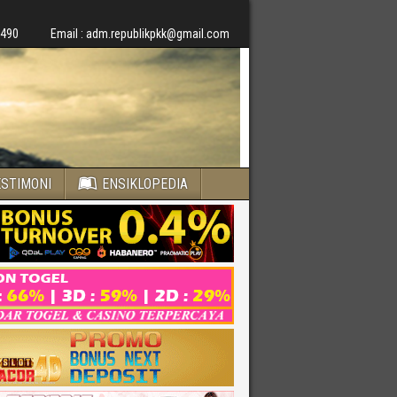
3490
Email : adm.republikpkk@gmail.com
ESTIMONI
ENSIKLOPEDIA