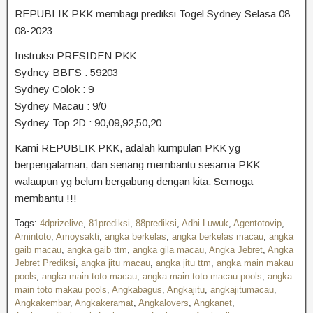
REPUBLIK PKK membagi prediksi Togel
Sydney Selasa 08-
08
-2023
Instruksi PRESIDEN PKK :
Sydney
BBFS : 59203
Sydney
Colok : 9
Sydney
Macau : 9/0
Sydney
Top 2D : 90,09,92,50,20
Kami REPUBLIK PKK, adalah kumpulan PKK yg
berpengalaman, dan senang membantu sesama PKK
walaupun yg belum bergabung dengan kita. Semoga
membantu !!!
Tags:
4dprizelive
,
81prediksi
,
88prediksi
,
Adhi Luwuk
,
Agentotovip
,
Amintoto
,
Amoysakti
,
angka berkelas
,
angka berkelas macau
,
angka
gaib macau
,
angka gaib ttm
,
angka gila macau
,
Angka Jebret
,
Angka
Jebret Prediksi
,
angka jitu macau
,
angka jitu ttm
,
angka main makau
pools
,
angka main toto macau
,
angka main toto macau pools
,
angka
main toto makau pools
,
Angkabagus
,
Angkajitu
,
angkajitumacau
,
Angkakembar
,
Angkakeramat
,
Angkalovers
,
Angkanet
,