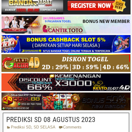
PREDIKSI SD 08 AGUSTUS 2023
Prediksi SD
,
SD SELASA
Comments