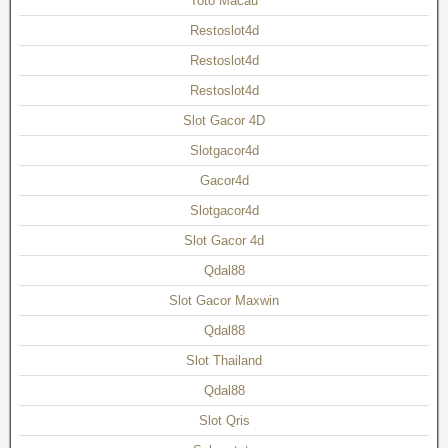
Toto Macau
Restoslot4d
Restoslot4d
Restoslot4d
Slot Gacor 4D
Slotgacor4d
Gacor4d
Slotgacor4d
Slot Gacor 4d
Qdal88
Slot Gacor Maxwin
Qdal88
Slot Thailand
Qdal88
Slot Qris