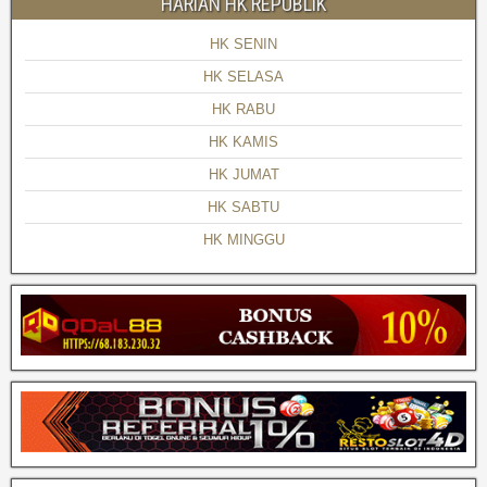
HARIAN HK REPUBLIK
HK SENIN
HK SELASA
HK RABU
HK KAMIS
HK JUMAT
HK SABTU
HK MINGGU