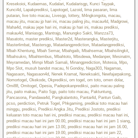
Kresekoioi
,
Kudaemas
,
Kudalari
,
Kudalarisgp
,
Kunci Taypak
,
Kunci4d
,
Lapakprediksi
,
Lapotogel
,
Lazoid
,
lima pasaran
,
lima
putaran
,
live toto macau
,
Livesgp
,
lottery
,
M4ngkongota
,
macau
,
macau jitu
,
macau jp hari ini
,
macau paling jitu
,
macau4d
,
Madgrowi
,
Maha4d
,
makau jepe hari ini
,
makau jp hari ini
,
makau prediksi
,
makau4d
,
Maniasgp
,
Mantrajp
,
Manungko Sakti
,
Manzza73
,
Masatoto
,
master prediksi
,
Master2d
,
Masterangka
,
Masterjitu
,
Masterlimbat
,
Mastersgp
,
Mataelangprediction
,
Mataelangprediksi
,
Mbah Khentung
,
Mbah Semar
,
Mbahgaib
,
Mbahsemar
,
Mbahsilingkit
,
Mbahsukro
,
Mbahtembus
,
Mbahtoto
,
Mbsdewa
,
Medanper
,
Mesinatm
,
Meyramedan
,
Mimpi Mbah Samali
,
Minangprediction
,
Motesia
,
Mpo
,
Mpo Slot
,
musuh bandot macau
,
N Gondoy
,
Naga303
,
Nagamas
,
Nagasaon
,
Nagasaon4d
,
Nenek Kramat
,
Neneksakti
,
Newfajarpakong
,
Nomortogel
,
Okekode
,
Okprediksi
,
om togel
,
om toto
,
omen dolar
,
Omi88
,
Omitogel
,
Opesia
,
Padepokanprediksi
,
paito macau paling
jitu
,
paito makau
,
Paito Sgp
,
paito toto macau
,
Paktuntung
,
Pancasona
,
Pandawa4d
,
Pangkalantoto
,
Pantai4d
,
Pantun Gaib
,
pcso
,
perdiction
,
Petruk Togel
,
Phkgaming
,
predikai toto macau hari
minggu
,
prediksi
,
Prediksi Angka Jitu
,
Prediksi Jostoto
,
prediksi
keluaran toto macau hari ini
,
prediksi macau
,
prediksi macau hari ini
,
prediksi macau hari ini jam 00.00
,
prediksi macau hari ini jam 1 siang
,
prediksi macau hari ini jam 13.00
,
prediksi macau hari ini jam 16.00
,
prediksi macau hari ini jam 19.00
,
prediksi macau hari ini jam 22
,