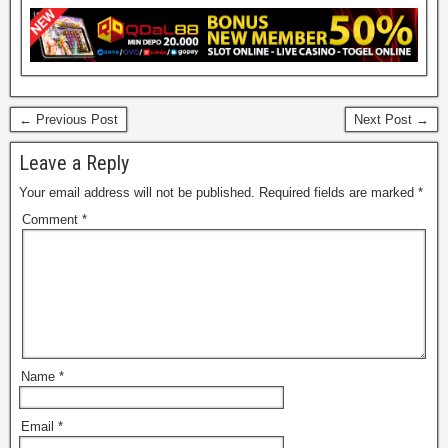
← Previous Post
Next Post →
Leave a Reply
Your email address will not be published.
Required fields are marked
*
Comment
*
Name
*
Email
*