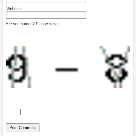
Website
Are you human? Please solve: