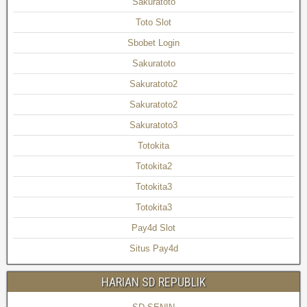
Sakuratoto
Toto Slot
Sbobet Login
Sakuratoto
Sakuratoto2
Sakuratoto2
Sakuratoto3
Totokita
Totokita2
Totokita3
Totokita3
Pay4d Slot
Situs Pay4d
HARIAN SD REPUBLIK