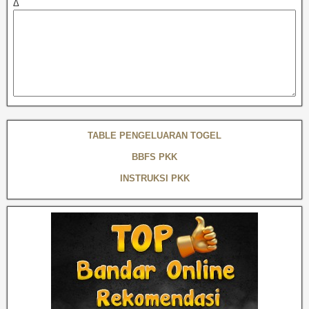
Δ
TABLE PENGELUARAN TOGEL
BBFS PKK
INSTRUKSI PKK