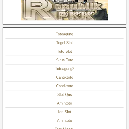
Totoagung
Togel Slot
Toto Slot
Situs Toto
Totoagung2
Cantiktoto
Cantiktoto
Slot Qris
Amintoto
Idn Slot
Amintoto