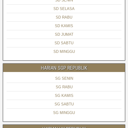
SD SENIN
SD SELASA
SD RABU
SD KAMIS
SD JUMAT
SD SABTU
SD MINGGU
HARIAN SGP REPUBLIK
SG SENIN
SG RABU
SG KAMIS
SG SABTU
SG MINGGU