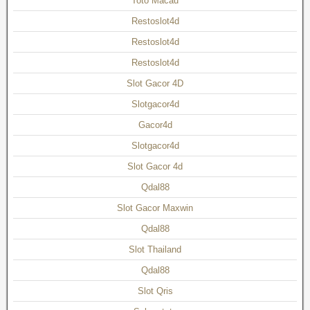
Toto Macau
Restoslot4d
Restoslot4d
Restoslot4d
Slot Gacor 4D
Slotgacor4d
Gacor4d
Slotgacor4d
Slot Gacor 4d
Qdal88
Slot Gacor Maxwin
Qdal88
Slot Thailand
Qdal88
Slot Qris