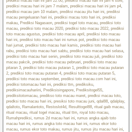
prediksi macau hari ini jam 22.00
,
prediksi macau hari ini jam 4 sore
,
prediksi macau hari ini jam 7 malam
,
prediksi macau hari ini jam p4
,
prediksi macau jam 10 malam
,
prediksi macau jitu hari ini
,
prediksi
macau pengeluaran hari ini
,
prediksi macau toto hari ini
,
prediksi
makau
,
Prediksi Nagasaon
,
prediksi togel toto macau
,
prediksi toto
macau
,
prediksi toto macau 2020
,
prediksi toto macau 2022
,
prediksi
toto macau agustus
,
prediksi toto macau april
,
prediksi toto macau
hari ini
,
prediksi toto macau hari ini rumus pot
,
prediksi toto macau
hari jumat
,
prediksi toto macau hari kamis
,
prediksi toto macau hari
rabu
,
prediksi toto macau hari sabtu
,
prediksi toto macau hari selasa
,
prediksi toto macau hari senin
,
prediksi toto macau juli
,
prediksi toto
macau pakcik
,
prediksi toto macau pebruari
,
prediksi toto macau
pitaran 3
,
prediksi toto macau putaran 1
,
prediksi toto macau putaran
2
,
prediksi toto macau putaran 4
,
prediksi toto macau putaran 5
,
prediksi toto macau september
,
prediksi toto macau.com hari ini
,
prediksi totomacau hari ini
,
prediksi ttm
,
prediksiku
,
prediksimacauhariini
,
Prediksisingapore
,
Prediksitogel55
,
prediksitotomacau
,
predikso toto macau maret
,
predksi macau toto
,
predksi toto macau hari ini
,
presiksi toto macau juni
,
qdal88
,
qdalplay
,
qdaltoto
,
Ramalantoto
,
Restoslot4d
,
Resulttogel88
,
ritual gaib macau
,
ritual macau
,
ritual togel macau
,
ritual ttm
,
royal toto macau
,
Rumahprediksi
,
rumus 2d macau hari ini
,
rumus angka ajaib toto
macau hari ini
,
rumus angka toto macau hari ini
,
rumus ekor toto
macau
,
rumus ekor toto makau
,
rumus jitu
,
rumus jitu macau hari ini
,