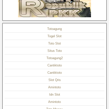
Totoagung
Togel Slot
Toto Slot
Situs Toto
Totoagung2
Cantiktoto
Cantiktoto
Slot Qris
Amintoto
Idn Slot
Amintoto