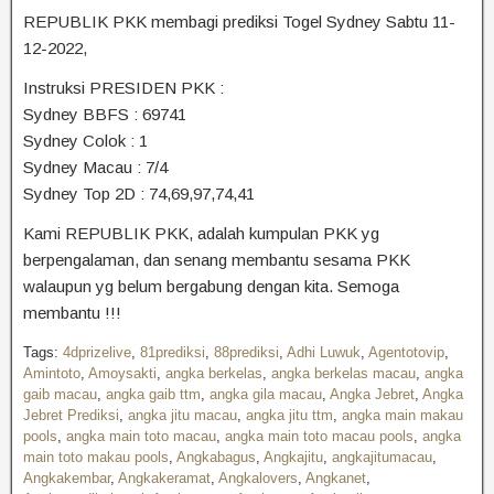
REPUBLIK PKK membagi prediksi Togel Sydney Sabtu 11-
12-2022,
Instruksi PRESIDEN PKK :
Sydney BBFS : 69741
Sydney Colok : 1
Sydney Macau : 7/4
Sydney Top 2D : 74,69,97,74,41
Kami REPUBLIK PKK, adalah kumpulan PKK yg
berpengalaman, dan senang membantu sesama PKK
walaupun yg belum bergabung dengan kita. Semoga
membantu !!!
Tags:
4dprizelive
,
81prediksi
,
88prediksi
,
Adhi Luwuk
,
Agentotovip
,
Amintoto
,
Amoysakti
,
angka berkelas
,
angka berkelas macau
,
angka
gaib macau
,
angka gaib ttm
,
angka gila macau
,
Angka Jebret
,
Angka
Jebret Prediksi
,
angka jitu macau
,
angka jitu ttm
,
angka main makau
pools
,
angka main toto macau
,
angka main toto macau pools
,
angka
main toto makau pools
,
Angkabagus
,
Angkajitu
,
angkajitumacau
,
Angkakembar
,
Angkakeramat
,
Angkalovers
,
Angkanet
,