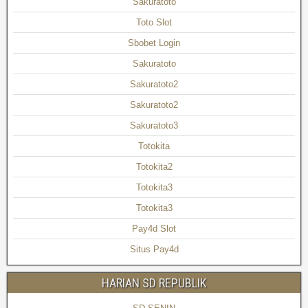
Sakuratoto
Toto Slot
Sbobet Login
Sakuratoto
Sakuratoto2
Sakuratoto2
Sakuratoto3
Totokita
Totokita2
Totokita3
Totokita3
Pay4d Slot
Situs Pay4d
HARIAN SD REPUBLIK