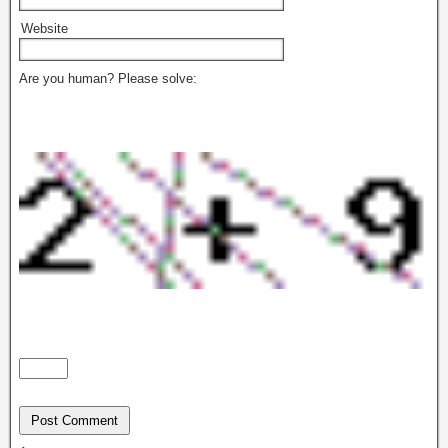
Website
Are you human? Please solve: