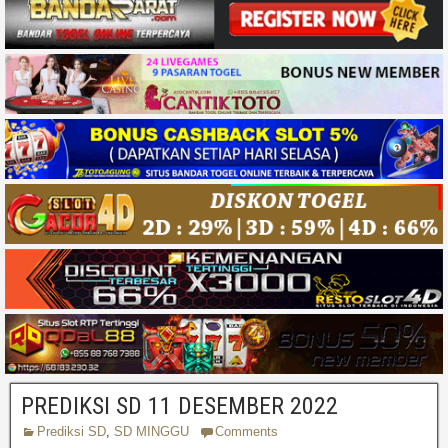
PREDIKSI SD 11 DESEMBER 2022
Prediksi SD
,
SD MINGGU
Comments