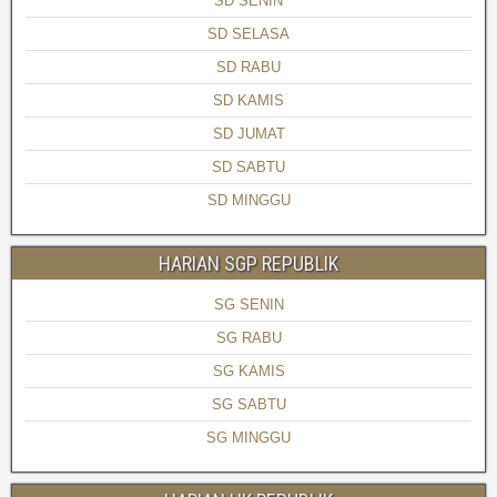
SD SENIN
SD SELASA
SD RABU
SD KAMIS
SD JUMAT
SD SABTU
SD MINGGU
HARIAN SGP REPUBLIK
SG SENIN
SG RABU
SG KAMIS
SG SABTU
SG MINGGU