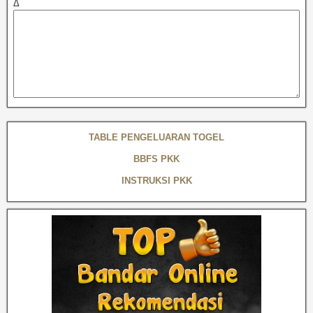
Δ
TABLE PENGELUARAN TOGEL
BBFS PKK
INSTRUKSI PKK