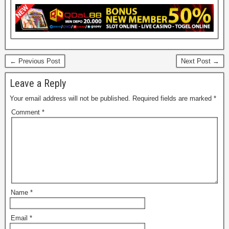
← Previous Post
Next Post →
Leave a Reply
Your email address will not be published.
Required fields are marked
*
Comment
*
Name
*
Email
*