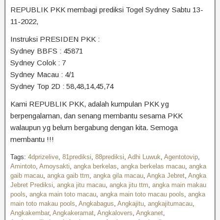
REPUBLIK PKK membagi prediksi Togel Sydney Sabtu 13-
11-2022,
Instruksi PRESIDEN PKK :
Sydney BBFS : 45871
Sydney Colok : 7
Sydney Macau : 4/1
Sydney Top 2D : 58,48,14,45,74
Kami REPUBLIK PKK, adalah kumpulan PKK yg
berpengalaman, dan senang membantu sesama PKK
walaupun yg belum bergabung dengan kita. Semoga
membantu !!!
Tags:
4dprizelive
,
81prediksi
,
88prediksi
,
Adhi Luwuk
,
Agentotovip
,
Amintoto
,
Amoysakti
,
angka berkelas
,
angka berkelas macau
,
angka
gaib macau
,
angka gaib ttm
,
angka gila macau
,
Angka Jebret
,
Angka
Jebret Prediksi
,
angka jitu macau
,
angka jitu ttm
,
angka main makau
pools
,
angka main toto macau
,
angka main toto macau pools
,
angka
main toto makau pools
,
Angkabagus
,
Angkajitu
,
angkajitumacau
,
Angkakembar
,
Angkakeramat
,
Angkalovers
,
Angkanet
,