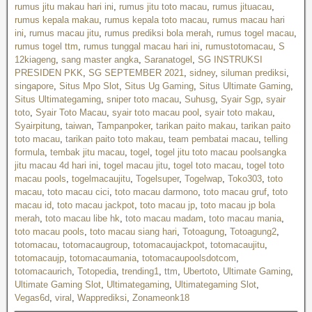
rumus jitu makau hari ini
,
rumus jitu toto macau
,
rumus jituacau
,
rumus kepala makau
,
rumus kepala toto macau
,
rumus macau hari
ini
,
rumus macau jitu
,
rumus prediksi bola merah
,
rumus togel macau
,
rumus togel ttm
,
rumus tunggal macau hari ini
,
rumustotomacau
,
S
12kiageng
,
sang master angka
,
Saranatogel
,
SG INSTRUKSI
PRESIDEN PKK
,
SG SEPTEMBER 2021
,
sidney
,
siluman prediksi
,
singapore
,
Situs Mpo Slot
,
Situs Ug Gaming
,
Situs Ultimate Gaming
,
Situs Ultimategaming
,
sniper toto macau
,
Suhusg
,
Syair Sgp
,
syair
toto
,
Syair Toto Macau
,
syair toto macau pool
,
syair toto makau
,
Syairpitung
,
taiwan
,
Tampanpoker
,
tarikan paito makau
,
tarikan paito
toto macau
,
tarikan paito toto makau
,
team pembatai macau
,
telling
formula
,
tembak jitu macau
,
togel
,
togel jitu toto macau poolsangka
jitu macau 4d hari ini
,
togel macau jitu
,
togel toto macau
,
togel toto
macau pools
,
togelmacaujitu
,
Togelsuper
,
Togelwap
,
Toko303
,
toto
macau
,
toto macau cici
,
toto macau darmono
,
toto macau gruf
,
toto
macau id
,
toto macau jackpot
,
toto macau jp
,
toto macau jp bola
merah
,
toto macau libe hk
,
toto macau madam
,
toto macau mania
,
toto macau pools
,
toto macau siang hari
,
Totoagung
,
Totoagung2
,
totomacau
,
totomacaugroup
,
totomacaujackpot
,
totomacaujitu
,
totomacaujp
,
totomacaumania
,
totomacaupoolsdotcom
,
totomacaurich
,
Totopedia
,
trending1
,
ttm
,
Ubertoto
,
Ultimate Gaming
,
Ultimate Gaming Slot
,
Ultimategaming
,
Ultimategaming Slot
,
Vegas6d
,
viral
,
Wapprediksi
,
Zonameonk18