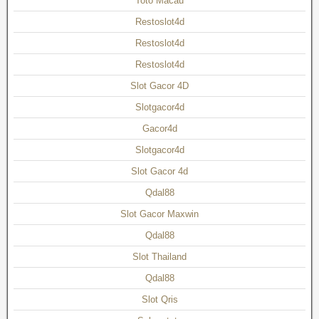
Toto Macau
Restoslot4d
Restoslot4d
Restoslot4d
Slot Gacor 4D
Slotgacor4d
Gacor4d
Slotgacor4d
Slot Gacor 4d
Qdal88
Slot Gacor Maxwin
Qdal88
Slot Thailand
Qdal88
Slot Qris