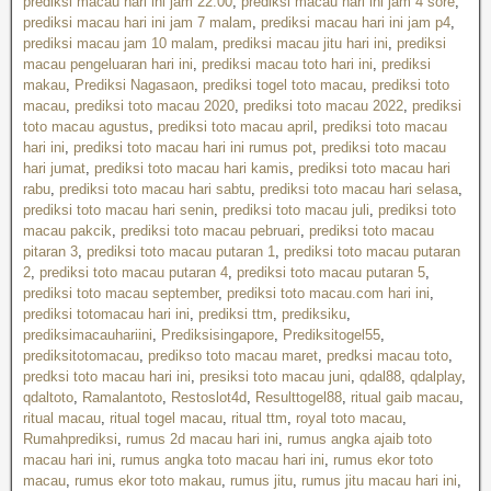
prediksi macau hari ini jam 22.00
,
prediksi macau hari ini jam 4 sore
,
prediksi macau hari ini jam 7 malam
,
prediksi macau hari ini jam p4
,
prediksi macau jam 10 malam
,
prediksi macau jitu hari ini
,
prediksi
macau pengeluaran hari ini
,
prediksi macau toto hari ini
,
prediksi
makau
,
Prediksi Nagasaon
,
prediksi togel toto macau
,
prediksi toto
macau
,
prediksi toto macau 2020
,
prediksi toto macau 2022
,
prediksi
toto macau agustus
,
prediksi toto macau april
,
prediksi toto macau
hari ini
,
prediksi toto macau hari ini rumus pot
,
prediksi toto macau
hari jumat
,
prediksi toto macau hari kamis
,
prediksi toto macau hari
rabu
,
prediksi toto macau hari sabtu
,
prediksi toto macau hari selasa
,
prediksi toto macau hari senin
,
prediksi toto macau juli
,
prediksi toto
macau pakcik
,
prediksi toto macau pebruari
,
prediksi toto macau
pitaran 3
,
prediksi toto macau putaran 1
,
prediksi toto macau putaran
2
,
prediksi toto macau putaran 4
,
prediksi toto macau putaran 5
,
prediksi toto macau september
,
prediksi toto macau.com hari ini
,
prediksi totomacau hari ini
,
prediksi ttm
,
prediksiku
,
prediksimacauhariini
,
Prediksisingapore
,
Prediksitogel55
,
prediksitotomacau
,
predikso toto macau maret
,
predksi macau toto
,
predksi toto macau hari ini
,
presiksi toto macau juni
,
qdal88
,
qdalplay
,
qdaltoto
,
Ramalantoto
,
Restoslot4d
,
Resulttogel88
,
ritual gaib macau
,
ritual macau
,
ritual togel macau
,
ritual ttm
,
royal toto macau
,
Rumahprediksi
,
rumus 2d macau hari ini
,
rumus angka ajaib toto
macau hari ini
,
rumus angka toto macau hari ini
,
rumus ekor toto
macau
,
rumus ekor toto makau
,
rumus jitu
,
rumus jitu macau hari ini
,