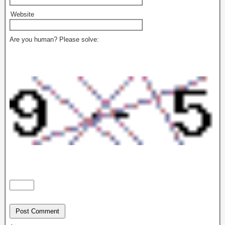
Website
Are you human? Please solve: