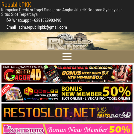
RepublikPKK
Kumpulan Prediksi Togel Singapore Angka Jitu HK Bocoran Sydney dan
Situs Slot Terpercaya
Whatsapp : +6281328903490
Email : adm.republikpkk@gmail.com