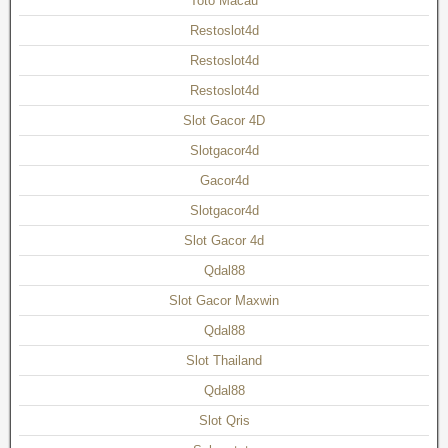
Toto Macau
Restoslot4d
Restoslot4d
Restoslot4d
Slot Gacor 4D
Slotgacor4d
Gacor4d
Slotgacor4d
Slot Gacor 4d
Qdal88
Slot Gacor Maxwin
Qdal88
Slot Thailand
Qdal88
Slot Qris