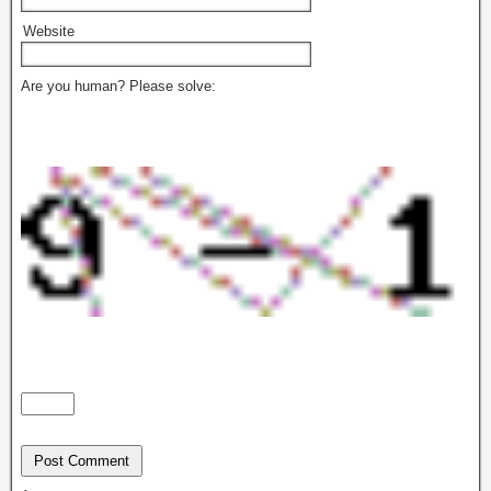
Website
Are you human? Please solve: