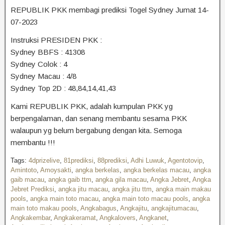
REPUBLIK PKK membagi prediksi Togel
Sydney Jumat 14-
07-2023
Instruksi PRESIDEN PKK :
Sydney
BBFS : 41308
Sydney
Colok : 4
Sydney
Macau : 4/8
Sydney
Top 2D : 48,84,14,41,43
Kami REPUBLIK PKK, adalah kumpulan PKK yg
berpengalaman, dan senang membantu sesama PKK
walaupun yg belum bergabung dengan kita. Semoga
membantu !!!
Tags:
4dprizelive
,
81prediksi
,
88prediksi
,
Adhi Luwuk
,
Agentotovip
,
Amintoto
,
Amoysakti
,
angka berkelas
,
angka berkelas macau
,
angka
gaib macau
,
angka gaib ttm
,
angka gila macau
,
Angka Jebret
,
Angka
Jebret Prediksi
,
angka jitu macau
,
angka jitu ttm
,
angka main makau
pools
,
angka main toto macau
,
angka main toto macau pools
,
angka
main toto makau pools
,
Angkabagus
,
Angkajitu
,
angkajitumacau
,
Angkakembar
,
Angkakeramat
,
Angkalovers
,
Angkanet
,