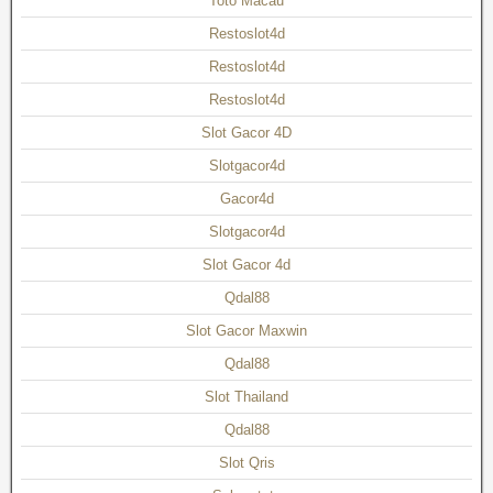
Toto Macau
Restoslot4d
Restoslot4d
Restoslot4d
Slot Gacor 4D
Slotgacor4d
Gacor4d
Slotgacor4d
Slot Gacor 4d
Qdal88
Slot Gacor Maxwin
Qdal88
Slot Thailand
Qdal88
Slot Qris