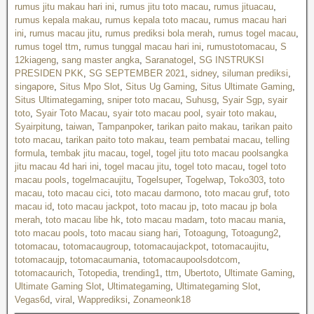
rumus jitu makau hari ini
,
rumus jitu toto macau
,
rumus jituacau
,
rumus kepala makau
,
rumus kepala toto macau
,
rumus macau hari
ini
,
rumus macau jitu
,
rumus prediksi bola merah
,
rumus togel macau
,
rumus togel ttm
,
rumus tunggal macau hari ini
,
rumustotomacau
,
S
12kiageng
,
sang master angka
,
Saranatogel
,
SG INSTRUKSI
PRESIDEN PKK
,
SG SEPTEMBER 2021
,
sidney
,
siluman prediksi
,
singapore
,
Situs Mpo Slot
,
Situs Ug Gaming
,
Situs Ultimate Gaming
,
Situs Ultimategaming
,
sniper toto macau
,
Suhusg
,
Syair Sgp
,
syair
toto
,
Syair Toto Macau
,
syair toto macau pool
,
syair toto makau
,
Syairpitung
,
taiwan
,
Tampanpoker
,
tarikan paito makau
,
tarikan paito
toto macau
,
tarikan paito toto makau
,
team pembatai macau
,
telling
formula
,
tembak jitu macau
,
togel
,
togel jitu toto macau poolsangka
jitu macau 4d hari ini
,
togel macau jitu
,
togel toto macau
,
togel toto
macau pools
,
togelmacaujitu
,
Togelsuper
,
Togelwap
,
Toko303
,
toto
macau
,
toto macau cici
,
toto macau darmono
,
toto macau gruf
,
toto
macau id
,
toto macau jackpot
,
toto macau jp
,
toto macau jp bola
merah
,
toto macau libe hk
,
toto macau madam
,
toto macau mania
,
toto macau pools
,
toto macau siang hari
,
Totoagung
,
Totoagung2
,
totomacau
,
totomacaugroup
,
totomacaujackpot
,
totomacaujitu
,
totomacaujp
,
totomacaumania
,
totomacaupoolsdotcom
,
totomacaurich
,
Totopedia
,
trending1
,
ttm
,
Ubertoto
,
Ultimate Gaming
,
Ultimate Gaming Slot
,
Ultimategaming
,
Ultimategaming Slot
,
Vegas6d
,
viral
,
Wapprediksi
,
Zonameonk18