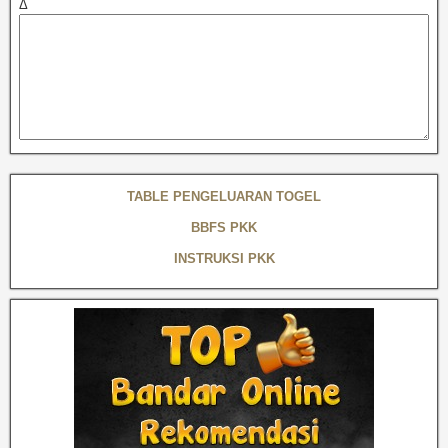
Δ
TABLE PENGELUARAN TOGEL
BBFS PKK
INSTRUKSI PKK