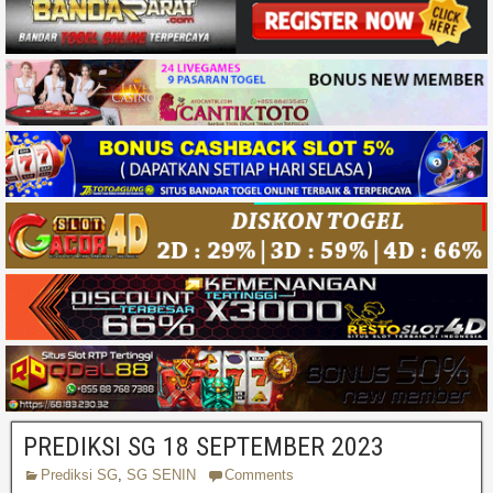
PREDIKSI SG 18 SEPTEMBER 2023
Prediksi SG
,
SG SENIN
Comments