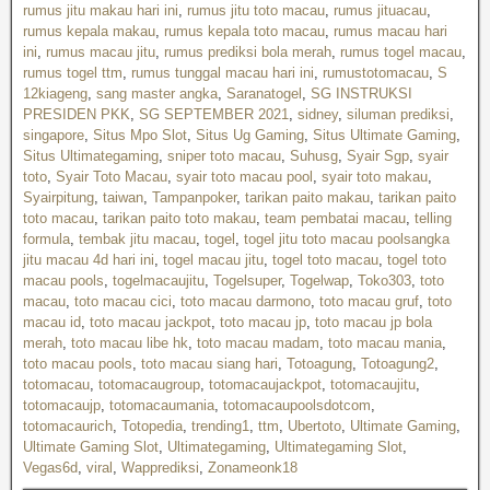
rumus jitu makau hari ini
,
rumus jitu toto macau
,
rumus jituacau
,
rumus kepala makau
,
rumus kepala toto macau
,
rumus macau hari
ini
,
rumus macau jitu
,
rumus prediksi bola merah
,
rumus togel macau
,
rumus togel ttm
,
rumus tunggal macau hari ini
,
rumustotomacau
,
S
12kiageng
,
sang master angka
,
Saranatogel
,
SG INSTRUKSI
PRESIDEN PKK
,
SG SEPTEMBER 2021
,
sidney
,
siluman prediksi
,
singapore
,
Situs Mpo Slot
,
Situs Ug Gaming
,
Situs Ultimate Gaming
,
Situs Ultimategaming
,
sniper toto macau
,
Suhusg
,
Syair Sgp
,
syair
toto
,
Syair Toto Macau
,
syair toto macau pool
,
syair toto makau
,
Syairpitung
,
taiwan
,
Tampanpoker
,
tarikan paito makau
,
tarikan paito
toto macau
,
tarikan paito toto makau
,
team pembatai macau
,
telling
formula
,
tembak jitu macau
,
togel
,
togel jitu toto macau poolsangka
jitu macau 4d hari ini
,
togel macau jitu
,
togel toto macau
,
togel toto
macau pools
,
togelmacaujitu
,
Togelsuper
,
Togelwap
,
Toko303
,
toto
macau
,
toto macau cici
,
toto macau darmono
,
toto macau gruf
,
toto
macau id
,
toto macau jackpot
,
toto macau jp
,
toto macau jp bola
merah
,
toto macau libe hk
,
toto macau madam
,
toto macau mania
,
toto macau pools
,
toto macau siang hari
,
Totoagung
,
Totoagung2
,
totomacau
,
totomacaugroup
,
totomacaujackpot
,
totomacaujitu
,
totomacaujp
,
totomacaumania
,
totomacaupoolsdotcom
,
totomacaurich
,
Totopedia
,
trending1
,
ttm
,
Ubertoto
,
Ultimate Gaming
,
Ultimate Gaming Slot
,
Ultimategaming
,
Ultimategaming Slot
,
Vegas6d
,
viral
,
Wapprediksi
,
Zonameonk18