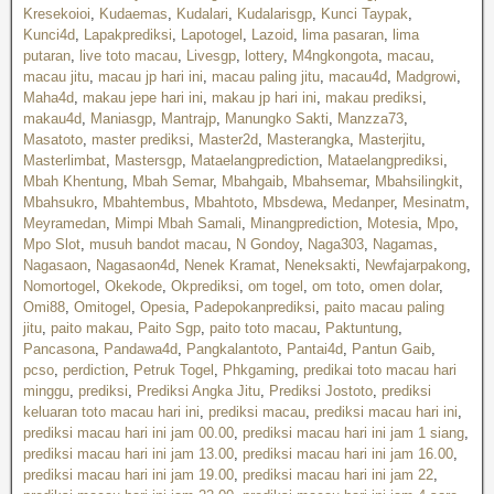
Kresekoioi
,
Kudaemas
,
Kudalari
,
Kudalarisgp
,
Kunci Taypak
,
Kunci4d
,
Lapakprediksi
,
Lapotogel
,
Lazoid
,
lima pasaran
,
lima
putaran
,
live toto macau
,
Livesgp
,
lottery
,
M4ngkongota
,
macau
,
macau jitu
,
macau jp hari ini
,
macau paling jitu
,
macau4d
,
Madgrowi
,
Maha4d
,
makau jepe hari ini
,
makau jp hari ini
,
makau prediksi
,
makau4d
,
Maniasgp
,
Mantrajp
,
Manungko Sakti
,
Manzza73
,
Masatoto
,
master prediksi
,
Master2d
,
Masterangka
,
Masterjitu
,
Masterlimbat
,
Mastersgp
,
Mataelangprediction
,
Mataelangprediksi
,
Mbah Khentung
,
Mbah Semar
,
Mbahgaib
,
Mbahsemar
,
Mbahsilingkit
,
Mbahsukro
,
Mbahtembus
,
Mbahtoto
,
Mbsdewa
,
Medanper
,
Mesinatm
,
Meyramedan
,
Mimpi Mbah Samali
,
Minangprediction
,
Motesia
,
Mpo
,
Mpo Slot
,
musuh bandot macau
,
N Gondoy
,
Naga303
,
Nagamas
,
Nagasaon
,
Nagasaon4d
,
Nenek Kramat
,
Neneksakti
,
Newfajarpakong
,
Nomortogel
,
Okekode
,
Okprediksi
,
om togel
,
om toto
,
omen dolar
,
Omi88
,
Omitogel
,
Opesia
,
Padepokanprediksi
,
paito macau paling
jitu
,
paito makau
,
Paito Sgp
,
paito toto macau
,
Paktuntung
,
Pancasona
,
Pandawa4d
,
Pangkalantoto
,
Pantai4d
,
Pantun Gaib
,
pcso
,
perdiction
,
Petruk Togel
,
Phkgaming
,
predikai toto macau hari
minggu
,
prediksi
,
Prediksi Angka Jitu
,
Prediksi Jostoto
,
prediksi
keluaran toto macau hari ini
,
prediksi macau
,
prediksi macau hari ini
,
prediksi macau hari ini jam 00.00
,
prediksi macau hari ini jam 1 siang
,
prediksi macau hari ini jam 13.00
,
prediksi macau hari ini jam 16.00
,
prediksi macau hari ini jam 19.00
,
prediksi macau hari ini jam 22
,