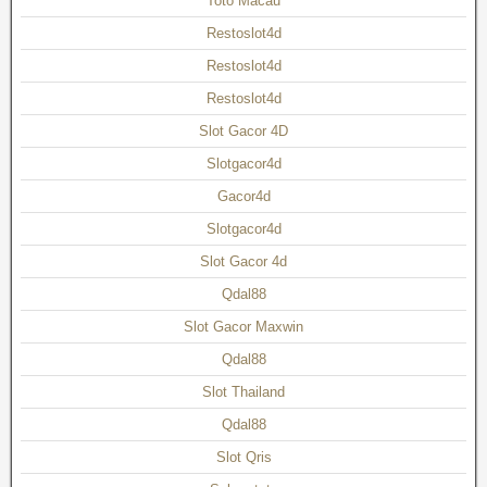
Toto Macau
Restoslot4d
Restoslot4d
Restoslot4d
Slot Gacor 4D
Slotgacor4d
Gacor4d
Slotgacor4d
Slot Gacor 4d
Qdal88
Slot Gacor Maxwin
Qdal88
Slot Thailand
Qdal88
Slot Qris