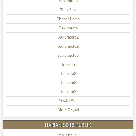
Sakuratoto
Toto Slot
Sbobet Login
Sakuratoto
Sakuratoto2
Sakuratoto2
Sakuratoto3
Totokita
Totokita2
Totokita3
Totokita3
Pay4d Slot
Situs Pay4d
HARIAN SD REPUBLIK