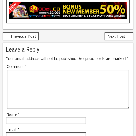
← Previous Post
Next Post →
Leave a Reply
Your email address will not be published.
Required fields are marked
*
Comment
*
Name
*
Email
*