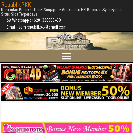
RepublikPKK
Kumpulan Prediksi Togel Singapore Angka Jitu HK Bocoran Sydney dan
Situs Slot Terpercaya
Whatsapp : +6281328903490
Email : adm.republikpkk@gmail.com