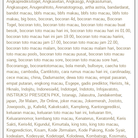
Angkaprediksitogel
,
Angkasetan
,
Angkasgp
,
Angkasiluman
,
Angkasuper
,
Anugerahtoto
,
Arenatotogroup
,
artha astria
,
bandardarat
,
bandot macau
,
bbfs macau
,
bbfs makau
,
bbfs toto macau
,
bbfs toto
makau
,
big boss
,
bocoran
,
bocoran 4d
,
bocoran macau
,
Bocoran
Togel
,
bocoran toto
,
bocoran toto macau
,
bocoran toto macau buat
besok
,
bocoran toto macau hari ini
,
bocoran toto macau hari ini 01.00
,
bocoran toto macau hari ini jam 19.00
,
bocoran toto macau hariini
,
bocoran toto macau jam 17.00
,
bocoran toto macau jam 22.00
,
bocoran toto macau malam
,
bocoran toto macau malam hari
,
bocoran
toto macau pools
,
bocoran toto macau pusat
,
bocoran toto macau
siang
,
bocoran toto macau sore
,
bocoran toto macau sore hari
,
Bocoransgp
,
bocorantotomacau
,
bola merah
,
bullseye
,
caecha toto
macau
,
cambodia
,
Cantiktoto
,
cara rumus macau hari ini
,
carolinaday
,
cece macau
,
china
,
Dadumaster
,
dewa toto macau
,
empat pasaran
,
empat putaran
,
engkong macau
,
Esgepe
,
gadis prediktor
,
Herists
,
hk
,
Hknalo
,
Indojitu
,
Indonesia4d
,
Indotogel
,
Indototo
,
Infojavatoto
,
INSTRUKSI PRESIDEN PKK
,
Istanajp
,
Jalasutra
,
Jandakembar
,
japan
,
Jbr Malam
,
Jbr Online
,
joker macau
,
Jokermerah
,
Jostoto
,
Jowopools
,
jp
,
Kafe4d
,
Kakeksakti
,
Kampleng
,
Kantongprediksi
,
keluaran macau
,
keluaran toto macau hari ini
,
keluaran ttm
,
Keluarannomor
,
kembang toto macau
,
Kenaterus
,
Keraton4d
,
Keris
Sakti
,
Keris4d
,
Kigundul
,
Kimurtala
,
king toto
,
king toto macau
,
Kingprediction
,
Kisam
,
Kode Jbrmalam
,
Kode Pakong
,
Kode Syair
,
kodealam
,
Kodesyair
,
Kodetogel
,
Kolodewa
,
Kombatsgp
,
Kosimatu
,