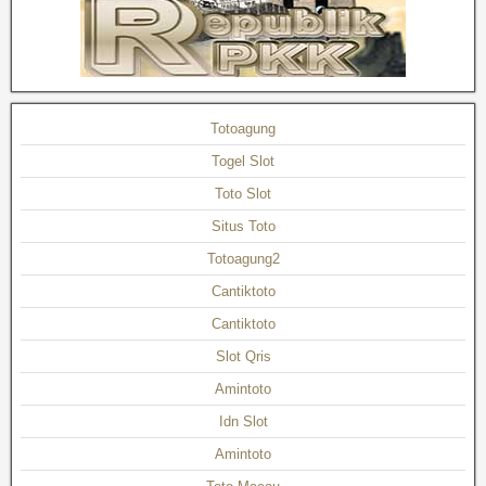
Totoagung
Togel Slot
Toto Slot
Situs Toto
Totoagung2
Cantiktoto
Cantiktoto
Slot Qris
Amintoto
Idn Slot
Amintoto