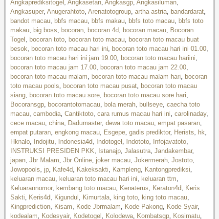
Angkaprediksitogel
,
Angkasetan
,
Angkasgp
,
Angkasiluman
,
Angkasuper
,
Anugerahtoto
,
Arenatotogroup
,
artha astria
,
bandardarat
,
bandot macau
,
bbfs macau
,
bbfs makau
,
bbfs toto macau
,
bbfs toto
makau
,
big boss
,
bocoran
,
bocoran 4d
,
bocoran macau
,
Bocoran
Togel
,
bocoran toto
,
bocoran toto macau
,
bocoran toto macau buat
besok
,
bocoran toto macau hari ini
,
bocoran toto macau hari ini 01.00
,
bocoran toto macau hari ini jam 19.00
,
bocoran toto macau hariini
,
bocoran toto macau jam 17.00
,
bocoran toto macau jam 22.00
,
bocoran toto macau malam
,
bocoran toto macau malam hari
,
bocoran
toto macau pools
,
bocoran toto macau pusat
,
bocoran toto macau
siang
,
bocoran toto macau sore
,
bocoran toto macau sore hari
,
Bocoransgp
,
bocorantotomacau
,
bola merah
,
bullseye
,
caecha toto
macau
,
cambodia
,
Cantiktoto
,
cara rumus macau hari ini
,
carolinaday
,
cece macau
,
china
,
Dadumaster
,
dewa toto macau
,
empat pasaran
,
empat putaran
,
engkong macau
,
Esgepe
,
gadis prediktor
,
Herists
,
hk
,
Hknalo
,
Indojitu
,
Indonesia4d
,
Indotogel
,
Indototo
,
Infojavatoto
,
INSTRUKSI PRESIDEN PKK
,
Istanajp
,
Jalasutra
,
Jandakembar
,
japan
,
Jbr Malam
,
Jbr Online
,
joker macau
,
Jokermerah
,
Jostoto
,
Jowopools
,
jp
,
Kafe4d
,
Kakeksakti
,
Kampleng
,
Kantongprediksi
,
keluaran macau
,
keluaran toto macau hari ini
,
keluaran ttm
,
Keluarannomor
,
kembang toto macau
,
Kenaterus
,
Keraton4d
,
Keris
Sakti
,
Keris4d
,
Kigundul
,
Kimurtala
,
king toto
,
king toto macau
,
Kingprediction
,
Kisam
,
Kode Jbrmalam
,
Kode Pakong
,
Kode Syair
,
kodealam
,
Kodesyair
,
Kodetogel
,
Kolodewa
,
Kombatsgp
,
Kosimatu
,