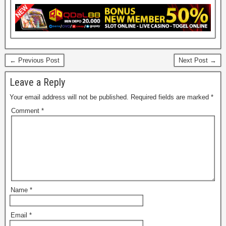
← Previous Post
Next Post →
Leave a Reply
Your email address will not be published.
Required fields are marked
*
Comment
*
Name
*
Email
*