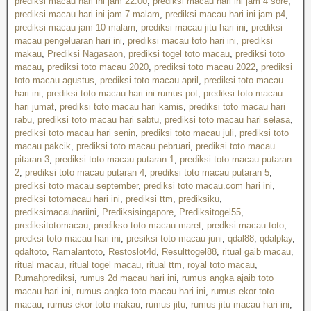
prediksi macau hari ini jam 22.00
,
prediksi macau hari ini jam 4 sore
,
prediksi macau hari ini jam 7 malam
,
prediksi macau hari ini jam p4
,
prediksi macau jam 10 malam
,
prediksi macau jitu hari ini
,
prediksi
macau pengeluaran hari ini
,
prediksi macau toto hari ini
,
prediksi
makau
,
Prediksi Nagasaon
,
prediksi togel toto macau
,
prediksi toto
macau
,
prediksi toto macau 2020
,
prediksi toto macau 2022
,
prediksi
toto macau agustus
,
prediksi toto macau april
,
prediksi toto macau
hari ini
,
prediksi toto macau hari ini rumus pot
,
prediksi toto macau
hari jumat
,
prediksi toto macau hari kamis
,
prediksi toto macau hari
rabu
,
prediksi toto macau hari sabtu
,
prediksi toto macau hari selasa
,
prediksi toto macau hari senin
,
prediksi toto macau juli
,
prediksi toto
macau pakcik
,
prediksi toto macau pebruari
,
prediksi toto macau
pitaran 3
,
prediksi toto macau putaran 1
,
prediksi toto macau putaran
2
,
prediksi toto macau putaran 4
,
prediksi toto macau putaran 5
,
prediksi toto macau september
,
prediksi toto macau.com hari ini
,
prediksi totomacau hari ini
,
prediksi ttm
,
prediksiku
,
prediksimacauhariini
,
Prediksisingapore
,
Prediksitogel55
,
prediksitotomacau
,
predikso toto macau maret
,
predksi macau toto
,
predksi toto macau hari ini
,
presiksi toto macau juni
,
qdal88
,
qdalplay
,
qdaltoto
,
Ramalantoto
,
Restoslot4d
,
Resulttogel88
,
ritual gaib macau
,
ritual macau
,
ritual togel macau
,
ritual ttm
,
royal toto macau
,
Rumahprediksi
,
rumus 2d macau hari ini
,
rumus angka ajaib toto
macau hari ini
,
rumus angka toto macau hari ini
,
rumus ekor toto
macau
,
rumus ekor toto makau
,
rumus jitu
,
rumus jitu macau hari ini
,