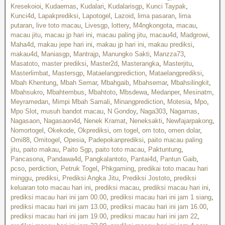
Kresekoioi
,
Kudaemas
,
Kudalari
,
Kudalarisgp
,
Kunci Taypak
,
Kunci4d
,
Lapakprediksi
,
Lapotogel
,
Lazoid
,
lima pasaran
,
lima
putaran
,
live toto macau
,
Livesgp
,
lottery
,
M4ngkongota
,
macau
,
macau jitu
,
macau jp hari ini
,
macau paling jitu
,
macau4d
,
Madgrowi
,
Maha4d
,
makau jepe hari ini
,
makau jp hari ini
,
makau prediksi
,
makau4d
,
Maniasgp
,
Mantrajp
,
Manungko Sakti
,
Manzza73
,
Masatoto
,
master prediksi
,
Master2d
,
Masterangka
,
Masterjitu
,
Masterlimbat
,
Mastersgp
,
Mataelangprediction
,
Mataelangprediksi
,
Mbah Khentung
,
Mbah Semar
,
Mbahgaib
,
Mbahsemar
,
Mbahsilingkit
,
Mbahsukro
,
Mbahtembus
,
Mbahtoto
,
Mbsdewa
,
Medanper
,
Mesinatm
,
Meyramedan
,
Mimpi Mbah Samali
,
Minangprediction
,
Motesia
,
Mpo
,
Mpo Slot
,
musuh bandot macau
,
N Gondoy
,
Naga303
,
Nagamas
,
Nagasaon
,
Nagasaon4d
,
Nenek Kramat
,
Neneksakti
,
Newfajarpakong
,
Nomortogel
,
Okekode
,
Okprediksi
,
om togel
,
om toto
,
omen dolar
,
Omi88
,
Omitogel
,
Opesia
,
Padepokanprediksi
,
paito macau paling
jitu
,
paito makau
,
Paito Sgp
,
paito toto macau
,
Paktuntung
,
Pancasona
,
Pandawa4d
,
Pangkalantoto
,
Pantai4d
,
Pantun Gaib
,
pcso
,
perdiction
,
Petruk Togel
,
Phkgaming
,
predikai toto macau hari
minggu
,
prediksi
,
Prediksi Angka Jitu
,
Prediksi Jostoto
,
prediksi
keluaran toto macau hari ini
,
prediksi macau
,
prediksi macau hari ini
,
prediksi macau hari ini jam 00.00
,
prediksi macau hari ini jam 1 siang
,
prediksi macau hari ini jam 13.00
,
prediksi macau hari ini jam 16.00
,
prediksi macau hari ini jam 19.00
,
prediksi macau hari ini jam 22
,