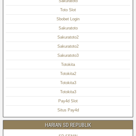
Sakuratoto
Toto Slot
Sbobet Login
Sakuratoto
Sakuratoto2
Sakuratoto2
Sakuratoto3
Totokita
Totokita2
Totokita3
Totokita3
Pay4d Slot
Situs Pay4d
HARIAN SD REPUBLIK