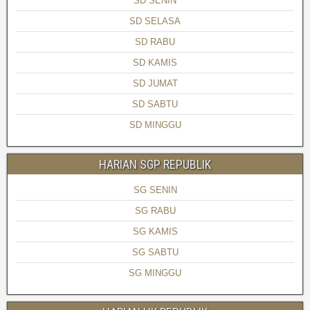
SD SENIN
SD SELASA
SD RABU
SD KAMIS
SD JUMAT
SD SABTU
SD MINGGU
HARIAN SGP REPUBLIK
SG SENIN
SG RABU
SG KAMIS
SG SABTU
SG MINGGU