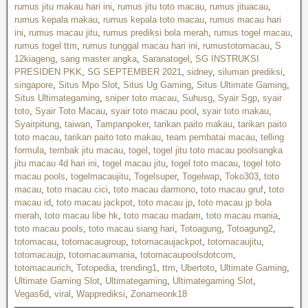
rumus jitu makau hari ini
,
rumus jitu toto macau
,
rumus jituacau
,
rumus kepala makau
,
rumus kepala toto macau
,
rumus macau hari
ini
,
rumus macau jitu
,
rumus prediksi bola merah
,
rumus togel macau
,
rumus togel ttm
,
rumus tunggal macau hari ini
,
rumustotomacau
,
S
12kiageng
,
sang master angka
,
Saranatogel
,
SG INSTRUKSI
PRESIDEN PKK
,
SG SEPTEMBER 2021
,
sidney
,
siluman prediksi
,
singapore
,
Situs Mpo Slot
,
Situs Ug Gaming
,
Situs Ultimate Gaming
,
Situs Ultimategaming
,
sniper toto macau
,
Suhusg
,
Syair Sgp
,
syair
toto
,
Syair Toto Macau
,
syair toto macau pool
,
syair toto makau
,
Syairpitung
,
taiwan
,
Tampanpoker
,
tarikan paito makau
,
tarikan paito
toto macau
,
tarikan paito toto makau
,
team pembatai macau
,
telling
formula
,
tembak jitu macau
,
togel
,
togel jitu toto macau poolsangka
jitu macau 4d hari ini
,
togel macau jitu
,
togel toto macau
,
togel toto
macau pools
,
togelmacaujitu
,
Togelsuper
,
Togelwap
,
Toko303
,
toto
macau
,
toto macau cici
,
toto macau darmono
,
toto macau gruf
,
toto
macau id
,
toto macau jackpot
,
toto macau jp
,
toto macau jp bola
merah
,
toto macau libe hk
,
toto macau madam
,
toto macau mania
,
toto macau pools
,
toto macau siang hari
,
Totoagung
,
Totoagung2
,
totomacau
,
totomacaugroup
,
totomacaujackpot
,
totomacaujitu
,
totomacaujp
,
totomacaumania
,
totomacaupoolsdotcom
,
totomacaurich
,
Totopedia
,
trending1
,
ttm
,
Ubertoto
,
Ultimate Gaming
,
Ultimate Gaming Slot
,
Ultimategaming
,
Ultimategaming Slot
,
Vegas6d
,
viral
,
Wapprediksi
,
Zonameonk18