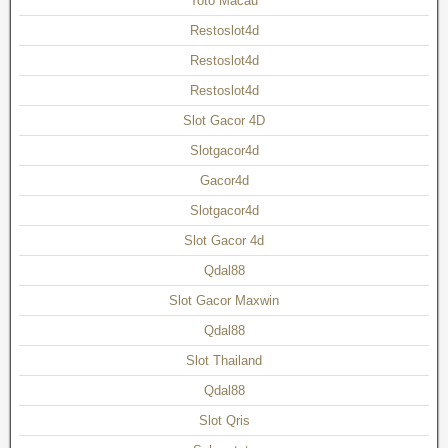
Toto Macau
Restoslot4d
Restoslot4d
Restoslot4d
Slot Gacor 4D
Slotgacor4d
Gacor4d
Slotgacor4d
Slot Gacor 4d
Qdal88
Slot Gacor Maxwin
Qdal88
Slot Thailand
Qdal88
Slot Qris