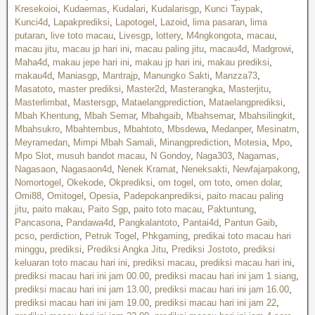
Kresekoioi
,
Kudaemas
,
Kudalari
,
Kudalarisgp
,
Kunci Taypak
,
Kunci4d
,
Lapakprediksi
,
Lapotogel
,
Lazoid
,
lima pasaran
,
lima
putaran
,
live toto macau
,
Livesgp
,
lottery
,
M4ngkongota
,
macau
,
macau jitu
,
macau jp hari ini
,
macau paling jitu
,
macau4d
,
Madgrowi
,
Maha4d
,
makau jepe hari ini
,
makau jp hari ini
,
makau prediksi
,
makau4d
,
Maniasgp
,
Mantrajp
,
Manungko Sakti
,
Manzza73
,
Masatoto
,
master prediksi
,
Master2d
,
Masterangka
,
Masterjitu
,
Masterlimbat
,
Mastersgp
,
Mataelangprediction
,
Mataelangprediksi
,
Mbah Khentung
,
Mbah Semar
,
Mbahgaib
,
Mbahsemar
,
Mbahsilingkit
,
Mbahsukro
,
Mbahtembus
,
Mbahtoto
,
Mbsdewa
,
Medanper
,
Mesinatm
,
Meyramedan
,
Mimpi Mbah Samali
,
Minangprediction
,
Motesia
,
Mpo
,
Mpo Slot
,
musuh bandot macau
,
N Gondoy
,
Naga303
,
Nagamas
,
Nagasaon
,
Nagasaon4d
,
Nenek Kramat
,
Neneksakti
,
Newfajarpakong
,
Nomortogel
,
Okekode
,
Okprediksi
,
om togel
,
om toto
,
omen dolar
,
Omi88
,
Omitogel
,
Opesia
,
Padepokanprediksi
,
paito macau paling
jitu
,
paito makau
,
Paito Sgp
,
paito toto macau
,
Paktuntung
,
Pancasona
,
Pandawa4d
,
Pangkalantoto
,
Pantai4d
,
Pantun Gaib
,
pcso
,
perdiction
,
Petruk Togel
,
Phkgaming
,
predikai toto macau hari
minggu
,
prediksi
,
Prediksi Angka Jitu
,
Prediksi Jostoto
,
prediksi
keluaran toto macau hari ini
,
prediksi macau
,
prediksi macau hari ini
,
prediksi macau hari ini jam 00.00
,
prediksi macau hari ini jam 1 siang
,
prediksi macau hari ini jam 13.00
,
prediksi macau hari ini jam 16.00
,
prediksi macau hari ini jam 19.00
,
prediksi macau hari ini jam 22
,