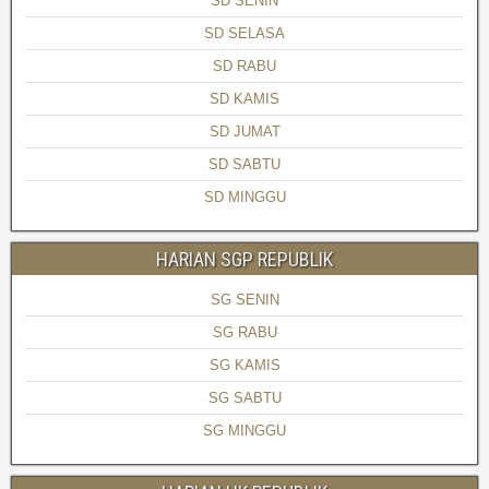
SD SENIN
SD SELASA
SD RABU
SD KAMIS
SD JUMAT
SD SABTU
SD MINGGU
HARIAN SGP REPUBLIK
SG SENIN
SG RABU
SG KAMIS
SG SABTU
SG MINGGU