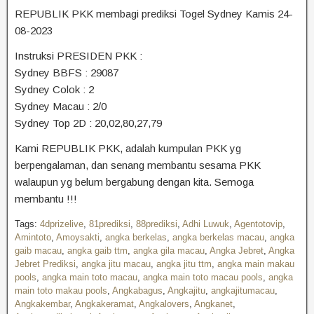
REPUBLIK PKK membagi prediksi Togel
Sydney Kamis 24-
08
-2023
Instruksi PRESIDEN PKK :
Sydney
BBFS : 29087
Sydney
Colok : 2
Sydney
Macau : 2/0
Sydney
Top 2D : 20,02,80,27,79
Kami REPUBLIK PKK, adalah kumpulan PKK yg
berpengalaman, dan senang membantu sesama PKK
walaupun yg belum bergabung dengan kita. Semoga
membantu !!!
Tags:
4dprizelive
,
81prediksi
,
88prediksi
,
Adhi Luwuk
,
Agentotovip
,
Amintoto
,
Amoysakti
,
angka berkelas
,
angka berkelas macau
,
angka
gaib macau
,
angka gaib ttm
,
angka gila macau
,
Angka Jebret
,
Angka
Jebret Prediksi
,
angka jitu macau
,
angka jitu ttm
,
angka main makau
pools
,
angka main toto macau
,
angka main toto macau pools
,
angka
main toto makau pools
,
Angkabagus
,
Angkajitu
,
angkajitumacau
,
Angkakembar
,
Angkakeramat
,
Angkalovers
,
Angkanet
,