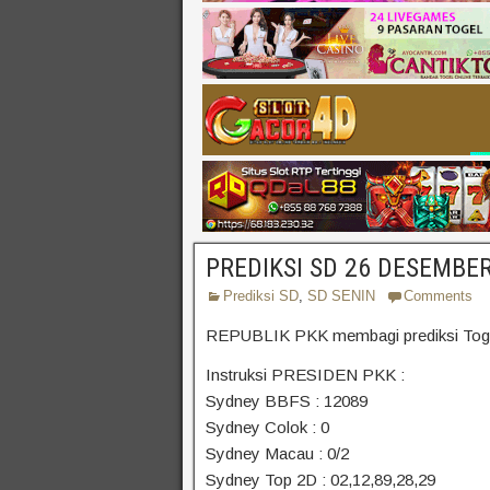
PREDIKSI SD 26 DESEMBE
Prediksi SD
,
SD SENIN
Comments
REPUBLIK PKK membagi prediksi Toge
Instruksi PRESIDEN PKK :
Sydney BBFS : 12089
Sydney Colok : 0
Sydney Macau : 0/2
Sydney Top 2D : 02,12,89,28,29