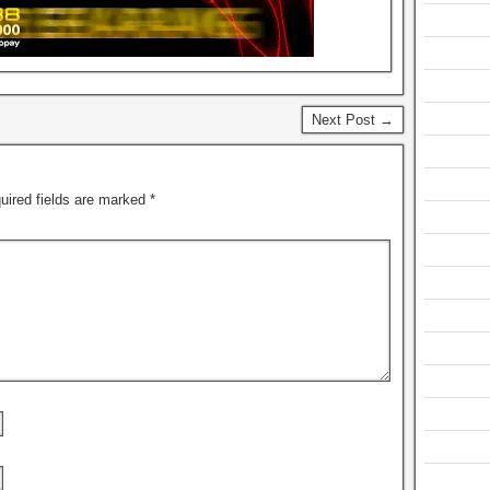
Next Post →
uired fields are marked
*