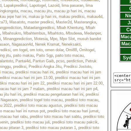
d
,
Lapakprediksi
,
Lapotogel
,
Lazoid
,
lima pasaran
,
lima
ngkongota
,
macau
,
macau jitu
,
macau jp hari ini
,
macau
au jepe hari ini
,
makau jp hari ini
,
makau prediksi
,
makau4d
,
za73
,
Masatoto
,
master prediksi
,
Master2d
,
Masterangka
,
ngprediction
,
Mataelangprediksi
,
Mbah Khentung
,
Mbah
,
Mbahsukro
,
Mbahtembus
,
Mbahtoto
,
Mbsdewa
,
Medanper
,
i
,
Minangprediction
,
Motesia
,
Mpo
,
Mpo Slot
,
musuh bandot
asaon
,
Nagasaon4d
,
Nenek Kramat
,
Neneksakti
,
ediksi
,
om togel
,
om toto
,
omen dolar
,
Omi88
,
Omitogel
,
ng jitu
,
paito makau
,
Paito Sgp
,
paito toto macau
,
alantoto
,
Pantai4d
,
Pantun Gaib
,
pcso
,
perdiction
,
Petruk
 minggu
,
prediksi
,
Prediksi Angka Jitu
,
Prediksi Jostoto
,
si macau
,
prediksi macau hari ini
,
prediksi macau hari ini jam
rediksi macau hari ini jam 13.00
,
prediksi macau hari ini jam
diksi macau hari ini jam 22
,
prediksi macau hari ini jam 22.00
,
macau hari ini jam 7 malam
,
prediksi macau hari ini jam p4
,
 jitu hari ini
,
prediksi macau pengeluaran hari ini
,
prediksi
i Nagasaon
,
prediksi togel toto macau
,
prediksi toto macau
,
au 2022
,
prediksi toto macau agustus
,
prediksi toto macau
to macau hari ini rumus pot
,
prediksi toto macau hari jumat
,
o macau hari rabu
,
prediksi toto macau hari sabtu
,
prediksi toto
senin
,
prediksi toto macau juli
,
prediksi toto macau pakcik
,
acau pitaran 3
,
prediksi toto macau putaran 1
,
prediksi toto