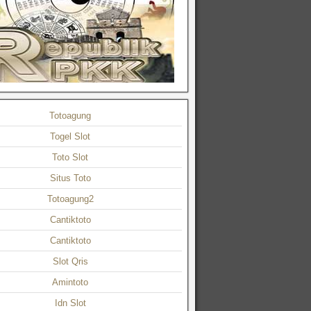
Totoagung
Togel Slot
Toto Slot
Situs Toto
Totoagung2
Cantiktoto
Cantiktoto
Slot Qris
Amintoto
Idn Slot