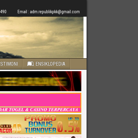
3490
Email : adm.republikpkk@gmail.com
ESTIMONI
ENSIKLOPEDIA