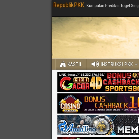
RepublikPKK
Kumpulan Prediksi Togel Sing
KASTIL
INSTRUKSI PKK