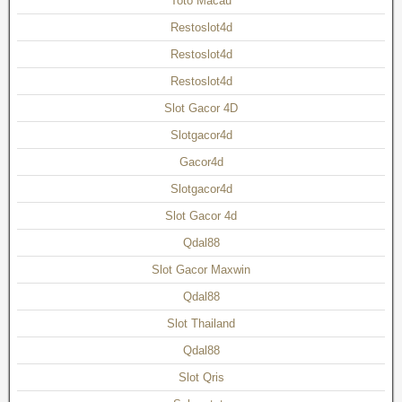
Toto Macau
Restoslot4d
Restoslot4d
Restoslot4d
Slot Gacor 4D
Slotgacor4d
Gacor4d
Slotgacor4d
Slot Gacor 4d
Qdal88
Slot Gacor Maxwin
Qdal88
Slot Thailand
Qdal88
Slot Qris