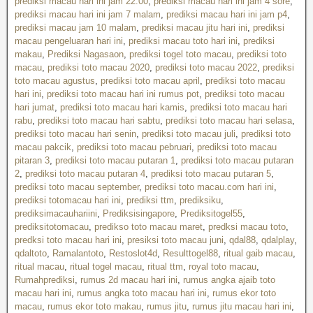
prediksi macau hari ini jam 22.00
,
prediksi macau hari ini jam 4 sore
,
prediksi macau hari ini jam 7 malam
,
prediksi macau hari ini jam p4
,
prediksi macau jam 10 malam
,
prediksi macau jitu hari ini
,
prediksi
macau pengeluaran hari ini
,
prediksi macau toto hari ini
,
prediksi
makau
,
Prediksi Nagasaon
,
prediksi togel toto macau
,
prediksi toto
macau
,
prediksi toto macau 2020
,
prediksi toto macau 2022
,
prediksi
toto macau agustus
,
prediksi toto macau april
,
prediksi toto macau
hari ini
,
prediksi toto macau hari ini rumus pot
,
prediksi toto macau
hari jumat
,
prediksi toto macau hari kamis
,
prediksi toto macau hari
rabu
,
prediksi toto macau hari sabtu
,
prediksi toto macau hari selasa
,
prediksi toto macau hari senin
,
prediksi toto macau juli
,
prediksi toto
macau pakcik
,
prediksi toto macau pebruari
,
prediksi toto macau
pitaran 3
,
prediksi toto macau putaran 1
,
prediksi toto macau putaran
2
,
prediksi toto macau putaran 4
,
prediksi toto macau putaran 5
,
prediksi toto macau september
,
prediksi toto macau.com hari ini
,
prediksi totomacau hari ini
,
prediksi ttm
,
prediksiku
,
prediksimacauhariini
,
Prediksisingapore
,
Prediksitogel55
,
prediksitotomacau
,
predikso toto macau maret
,
predksi macau toto
,
predksi toto macau hari ini
,
presiksi toto macau juni
,
qdal88
,
qdalplay
,
qdaltoto
,
Ramalantoto
,
Restoslot4d
,
Resulttogel88
,
ritual gaib macau
,
ritual macau
,
ritual togel macau
,
ritual ttm
,
royal toto macau
,
Rumahprediksi
,
rumus 2d macau hari ini
,
rumus angka ajaib toto
macau hari ini
,
rumus angka toto macau hari ini
,
rumus ekor toto
macau
,
rumus ekor toto makau
,
rumus jitu
,
rumus jitu macau hari ini
,