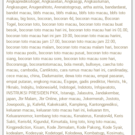
Angkaprediksitogel
,
Angkasetan
,
Angkasgp
,
Angkasiluman
,
Angkasuper
,
Anugerahtoto
,
Arenatotogroup
,
artha astria
,
bandardarat
,
bandot macau
,
bbfs macau
,
bbfs makau
,
bbfs toto macau
,
bbfs toto
makau
,
big boss
,
bocoran
,
bocoran 4d
,
bocoran macau
,
Bocoran
Togel
,
bocoran toto
,
bocoran toto macau
,
bocoran toto macau buat
besok
,
bocoran toto macau hari ini
,
bocoran toto macau hari ini 01.00
,
bocoran toto macau hari ini jam 19.00
,
bocoran toto macau hariini
,
bocoran toto macau jam 17.00
,
bocoran toto macau jam 22.00
,
bocoran toto macau malam
,
bocoran toto macau malam hari
,
bocoran
toto macau pools
,
bocoran toto macau pusat
,
bocoran toto macau
siang
,
bocoran toto macau sore
,
bocoran toto macau sore hari
,
Bocoransgp
,
bocorantotomacau
,
bola merah
,
bullseye
,
caecha toto
macau
,
cambodia
,
Cantiktoto
,
cara rumus macau hari ini
,
carolinaday
,
cece macau
,
china
,
Dadumaster
,
dewa toto macau
,
empat pasaran
,
empat putaran
,
engkong macau
,
Esgepe
,
gadis prediktor
,
Herists
,
hk
,
Hknalo
,
Indojitu
,
Indonesia4d
,
Indotogel
,
Indototo
,
Infojavatoto
,
INSTRUKSI PRESIDEN PKK
,
Istanajp
,
Jalasutra
,
Jandakembar
,
japan
,
Jbr Malam
,
Jbr Online
,
joker macau
,
Jokermerah
,
Jostoto
,
Jowopools
,
jp
,
Kafe4d
,
Kakeksakti
,
Kampleng
,
Kantongprediksi
,
keluaran macau
,
keluaran toto macau hari ini
,
keluaran ttm
,
Keluarannomor
,
kembang toto macau
,
Kenaterus
,
Keraton4d
,
Keris
Sakti
,
Keris4d
,
Kigundul
,
Kimurtala
,
king toto
,
king toto macau
,
Kingprediction
,
Kisam
,
Kode Jbrmalam
,
Kode Pakong
,
Kode Syair
,
kodealam
,
Kodesyair
,
Kodetogel
,
Kolodewa
,
Kombatsgp
,
Kosimatu
,