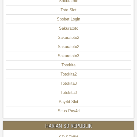
Sakuratoto
Toto Slot
Sbobet Login
Sakuratoto
Sakuratoto2
Sakuratoto2
Sakuratoto3
Totokita
Totokita2
Totokita3
Totokita3
Pay4d Slot
Situs Pay4d
HARIAN SD REPUBLIK