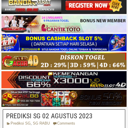
PREDIKSI SG 02 AGUSTUS 2023
Prediksi SG
,
SG RABU
Comments