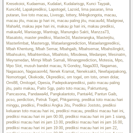
Kresekoioi
,
Kudaemas
,
Kudalari
,
Kudalarisgp
,
Kunci Taypak
,
Kunci4d
,
Lapakprediksi
,
Lapotogel
,
Lazoid
,
lima pasaran
,
lima
putaran
,
live toto macau
,
Livesgp
,
lottery
,
M4ngkongota
,
macau
,
macau jitu
,
macau jp hari ini
,
macau paling jitu
,
macau4d
,
Madgrowi
,
Maha4d
,
makau jepe hari ini
,
makau jp hari ini
,
makau prediksi
,
makau4d
,
Maniasgp
,
Mantrajp
,
Manungko Sakti
,
Manzza73
,
Masatoto
,
master prediksi
,
Master2d
,
Masterangka
,
Masterjitu
,
Masterlimbat
,
Mastersgp
,
Mataelangprediction
,
Mataelangprediksi
,
Mbah Khentung
,
Mbah Semar
,
Mbahgaib
,
Mbahsemar
,
Mbahsilingkit
,
Mbahsukro
,
Mbahtembus
,
Mbahtoto
,
Mbsdewa
,
Medanper
,
Mesinatm
,
Meyramedan
,
Mimpi Mbah Samali
,
Minangprediction
,
Motesia
,
Mpo
,
Mpo Slot
,
musuh bandot macau
,
N Gondoy
,
Naga303
,
Nagamas
,
Nagasaon
,
Nagasaon4d
,
Nenek Kramat
,
Neneksakti
,
Newfajarpakong
,
Nomortogel
,
Okekode
,
Okprediksi
,
om togel
,
om toto
,
omen dolar
,
Omi88
,
Omitogel
,
Opesia
,
Padepokanprediksi
,
paito macau paling
jitu
,
paito makau
,
Paito Sgp
,
paito toto macau
,
Paktuntung
,
Pancasona
,
Pandawa4d
,
Pangkalantoto
,
Pantai4d
,
Pantun Gaib
,
pcso
,
perdiction
,
Petruk Togel
,
Phkgaming
,
predikai toto macau hari
minggu
,
prediksi
,
Prediksi Angka Jitu
,
Prediksi Jostoto
,
prediksi
keluaran toto macau hari ini
,
prediksi macau
,
prediksi macau hari ini
,
prediksi macau hari ini jam 00.00
,
prediksi macau hari ini jam 1 siang
,
prediksi macau hari ini jam 13.00
,
prediksi macau hari ini jam 16.00
,
prediksi macau hari ini jam 19.00
,
prediksi macau hari ini jam 22
,