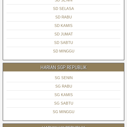
SD SENIN
SD SELASA
SD RABU
SD KAMIS
SD JUMAT
SD SABTU
SD MINGGU
HARIAN SGP REPUBLIK
SG SENIN
SG RABU
SG KAMIS
SG SABTU
SG MINGGU