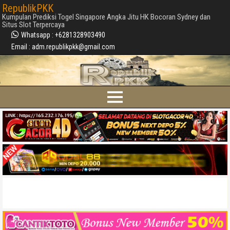
RepublikPKK
Kumpulan Prediksi Togel Singapore Angka Jitu HK Bocoran Sydney dan
Situs Slot Terpercaya
Whatsapp : +6281328903490
Email : adm.republikpkk@gmail.com