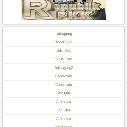
Totoagung
Togel Slot
Toto Slot
Situs Toto
Totoagung2
Cantiktoto
Cantiktoto
Slot Qris
Amintoto
Idn Slot
Amintoto