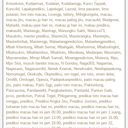
Kresekoioi
,
Kudaemas
,
Kudalari
,
Kudalarisgp
,
Kunci Taypak
,
Kunci4d
,
Lapakprediksi
,
Lapotogel
,
Lazoid
,
lima pasaran
,
lima
putaran
,
live toto macau
,
Livesgp
,
lottery
,
M4ngkongota
,
macau
,
macau jitu
,
macau jp hari ini
,
macau paling jitu
,
macau4d
,
Madgrowi
,
Maha4d
,
makau jepe hari ini
,
makau jp hari ini
,
makau prediksi
,
makau4d
,
Maniasgp
,
Mantrajp
,
Manungko Sakti
,
Manzza73
,
Masatoto
,
master prediksi
,
Master2d
,
Masterangka
,
Masterjitu
,
Masterlimbat
,
Mastersgp
,
Mataelangprediction
,
Mataelangprediksi
,
Mbah Khentung
,
Mbah Semar
,
Mbahgaib
,
Mbahsemar
,
Mbahsilingkit
,
Mbahsukro
,
Mbahtembus
,
Mbahtoto
,
Mbsdewa
,
Medanper
,
Mesinatm
,
Meyramedan
,
Mimpi Mbah Samali
,
Minangprediction
,
Motesia
,
Mpo
,
Mpo Slot
,
musuh bandot macau
,
N Gondoy
,
Naga303
,
Nagamas
,
Nagasaon
,
Nagasaon4d
,
Nenek Kramat
,
Neneksakti
,
Newfajarpakong
,
Nomortogel
,
Okekode
,
Okprediksi
,
om togel
,
om toto
,
omen dolar
,
Omi88
,
Omitogel
,
Opesia
,
Padepokanprediksi
,
paito macau paling
jitu
,
paito makau
,
Paito Sgp
,
paito toto macau
,
Paktuntung
,
Pancasona
,
Pandawa4d
,
Pangkalantoto
,
Pantai4d
,
Pantun Gaib
,
pcso
,
perdiction
,
Petruk Togel
,
Phkgaming
,
predikai toto macau hari
minggu
,
prediksi
,
Prediksi Angka Jitu
,
Prediksi Jostoto
,
prediksi
keluaran toto macau hari ini
,
prediksi macau
,
prediksi macau hari ini
,
prediksi macau hari ini jam 00.00
,
prediksi macau hari ini jam 1 siang
,
prediksi macau hari ini jam 13.00
,
prediksi macau hari ini jam 16.00
,
prediksi macau hari ini jam 19.00
,
prediksi macau hari ini jam 22
,