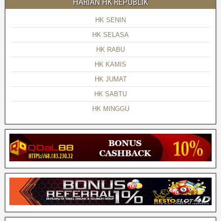
HARIAN HK REPUBLIK
HK SENIN
HK SELASA
HK RABU
HK KAMIS
HK JUMAT
HK SABTU
HK MINGGU