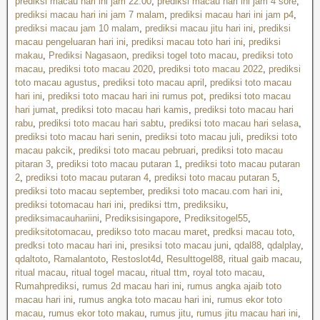
prediksi macau hari ini jam 22.00
,
prediksi macau hari ini jam 4 sore
,
prediksi macau hari ini jam 7 malam
,
prediksi macau hari ini jam p4
,
prediksi macau jam 10 malam
,
prediksi macau jitu hari ini
,
prediksi
macau pengeluaran hari ini
,
prediksi macau toto hari ini
,
prediksi
makau
,
Prediksi Nagasaon
,
prediksi togel toto macau
,
prediksi toto
macau
,
prediksi toto macau 2020
,
prediksi toto macau 2022
,
prediksi
toto macau agustus
,
prediksi toto macau april
,
prediksi toto macau
hari ini
,
prediksi toto macau hari ini rumus pot
,
prediksi toto macau
hari jumat
,
prediksi toto macau hari kamis
,
prediksi toto macau hari
rabu
,
prediksi toto macau hari sabtu
,
prediksi toto macau hari selasa
,
prediksi toto macau hari senin
,
prediksi toto macau juli
,
prediksi toto
macau pakcik
,
prediksi toto macau pebruari
,
prediksi toto macau
pitaran 3
,
prediksi toto macau putaran 1
,
prediksi toto macau putaran
2
,
prediksi toto macau putaran 4
,
prediksi toto macau putaran 5
,
prediksi toto macau september
,
prediksi toto macau.com hari ini
,
prediksi totomacau hari ini
,
prediksi ttm
,
prediksiku
,
prediksimacauhariini
,
Prediksisingapore
,
Prediksitogel55
,
prediksitotomacau
,
predikso toto macau maret
,
predksi macau toto
,
predksi toto macau hari ini
,
presiksi toto macau juni
,
qdal88
,
qdalplay
,
qdaltoto
,
Ramalantoto
,
Restoslot4d
,
Resulttogel88
,
ritual gaib macau
,
ritual macau
,
ritual togel macau
,
ritual ttm
,
royal toto macau
,
Rumahprediksi
,
rumus 2d macau hari ini
,
rumus angka ajaib toto
macau hari ini
,
rumus angka toto macau hari ini
,
rumus ekor toto
macau
,
rumus ekor toto makau
,
rumus jitu
,
rumus jitu macau hari ini
,