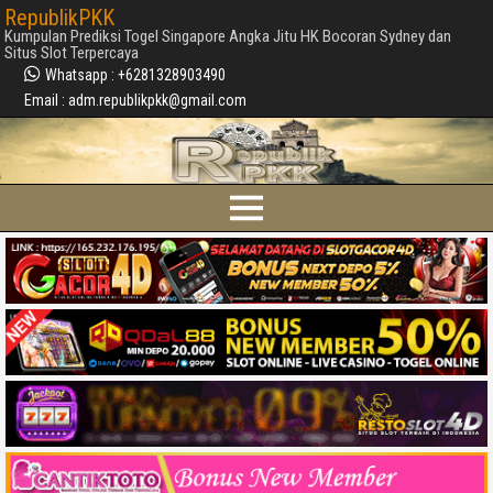
RepublikPKK
Kumpulan Prediksi Togel Singapore Angka Jitu HK Bocoran Sydney dan
Situs Slot Terpercaya
Whatsapp : +6281328903490
Email : adm.republikpkk@gmail.com