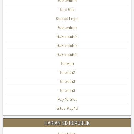
Sakuratoto
Toto Slot
Sbobet Login
Sakuratoto
Sakuratoto2
Sakuratoto2
Sakuratoto3
Totokita
Totokita2
Totokita3
Totokita3
Pay4d Slot
Situs Pay4d
HARIAN SD REPUBLIK