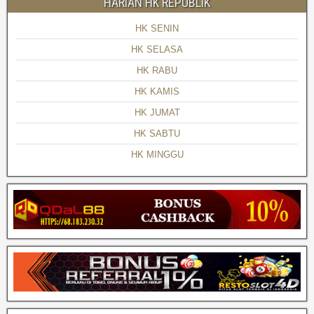
HARIAN HK REPUBLIK
HK SENIN
HK SELASA
HK RABU
HK KAMIS
HK JUMAT
HK SABTU
HK MINGGU