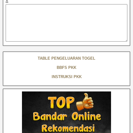
Δ
TABLE PENGELUARAN TOGEL
BBFS PKK
INSTRUKSI PKK