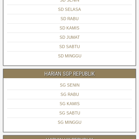
SD SENIN
SD SELASA
SD RABU
SD KAMIS
SD JUMAT
SD SABTU
SD MINGGU
HARIAN SGP REPUBLIK
SG SENIN
SG RABU
SG KAMIS
SG SABTU
SG MINGGU