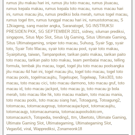
rumus jitu makau hari ini
,
rumus jitu toto macau
,
rumus jituacau
,
rumus kepala makau
,
rumus kepala toto macau
,
rumus macau hari
ini
,
rumus macau jitu
,
rumus prediksi bola merah
,
rumus togel macau
,
rumus togel ttm
,
rumus tunggal macau hari ini
,
rumustotomacau
,
S
12kiageng
,
sang master angka
,
Saranatogel
,
SG INSTRUKSI
PRESIDEN PKK
,
SG SEPTEMBER 2021
,
sidney
,
siluman prediksi
,
singapore
,
Situs Mpo Slot
,
Situs Ug Gaming
,
Situs Ultimate Gaming
,
Situs Ultimategaming
,
sniper toto macau
,
Suhusg
,
Syair Sgp
,
syair
toto
,
Syair Toto Macau
,
syair toto macau pool
,
syair toto makau
,
Syairpitung
,
taiwan
,
Tampanpoker
,
tarikan paito makau
,
tarikan paito
toto macau
,
tarikan paito toto makau
,
team pembatai macau
,
telling
formula
,
tembak jitu macau
,
togel
,
togel jitu toto macau poolsangka
jitu macau 4d hari ini
,
togel macau jitu
,
togel toto macau
,
togel toto
macau pools
,
togelmacaujitu
,
Togelsuper
,
Togelwap
,
Toko303
,
toto
macau
,
toto macau cici
,
toto macau darmono
,
toto macau gruf
,
toto
macau id
,
toto macau jackpot
,
toto macau jp
,
toto macau jp bola
merah
,
toto macau libe hk
,
toto macau madam
,
toto macau mania
,
toto macau pools
,
toto macau siang hari
,
Totoagung
,
Totoagung2
,
totomacau
,
totomacaugroup
,
totomacaujackpot
,
totomacaujitu
,
totomacaujp
,
totomacaumania
,
totomacaupoolsdotcom
,
totomacaurich
,
Totopedia
,
trending1
,
ttm
,
Ubertoto
,
Ultimate Gaming
,
Ultimate Gaming Slot
,
Ultimategaming
,
Ultimategaming Slot
,
Vegas6d
,
viral
,
Wapprediksi
,
Zonameonk18