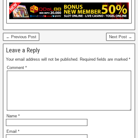
← Previous Post
Next Post →
Leave a Reply
Your email address will not be published.
Required fields are marked
*
Comment
*
Name
*
Email
*