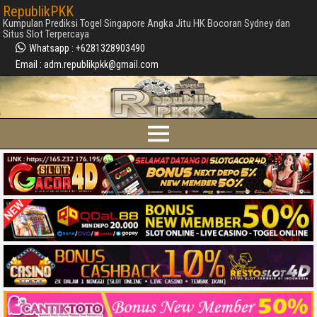
RepublikPKK
Kumpulan Prediksi Togel Singapore Angka Jitu HK Bocoran Sydney dan
Situs Slot Terpercaya
Whatsapp : +6281328903490
Email : adm.republikpkk@gmail.com