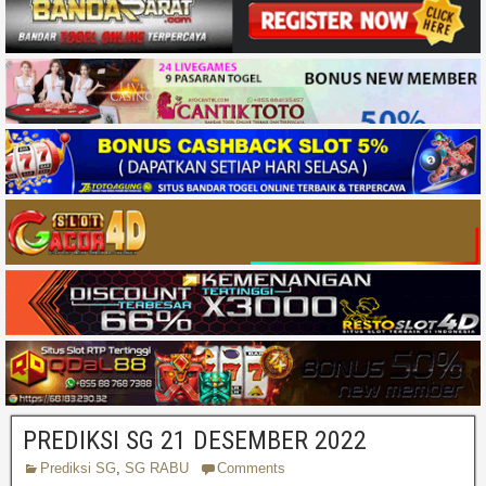
PREDIKSI SG 21 DESEMBER 2022
Prediksi SG
,
SG RABU
Comments