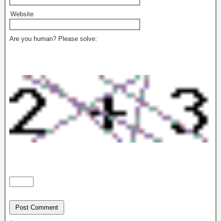
Website
Are you human? Please solve: