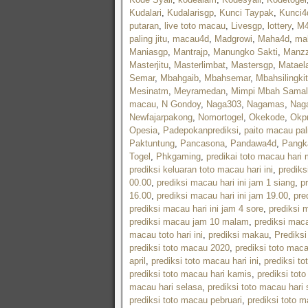
Kudalari
,
Kudalarisgp
,
Kunci Taypak
,
Kunci4
putaran
,
live toto macau
,
Livesgp
,
lottery
,
M4
paling jitu
,
macau4d
,
Madgrowi
,
Maha4d
,
mak
Maniasgp
,
Mantrajp
,
Manungko Sakti
,
Manz
Masterjitu
,
Masterlimbat
,
Mastersgp
,
Mataela
Semar
,
Mbahgaib
,
Mbahsemar
,
Mbahsilingkit
Mesinatm
,
Meyramedan
,
Mimpi Mbah Samal
macau
,
N Gondoy
,
Naga303
,
Nagamas
,
Nag
Newfajarpakong
,
Nomortogel
,
Okekode
,
Okpr
Opesia
,
Padepokanprediksi
,
paito macau pali
Paktuntung
,
Pancasona
,
Pandawa4d
,
Pangk
Togel
,
Phkgaming
,
predikai toto macau hari
prediksi keluaran toto macau hari ini
,
predik
00.00
,
prediksi macau hari ini jam 1 siang
,
p
16.00
,
prediksi macau hari ini jam 19.00
,
pre
prediksi macau hari ini jam 4 sore
,
prediksi 
prediksi macau jam 10 malam
,
prediksi macau
macau toto hari ini
,
prediksi makau
,
Prediks
prediksi toto macau 2020
,
prediksi toto mac
april
,
prediksi toto macau hari ini
,
prediksi to
prediksi toto macau hari kamis
,
prediksi tot
macau hari selasa
,
prediksi toto macau hari 
prediksi toto macau pebruari
,
prediksi toto m