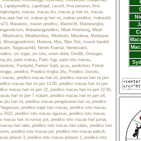
d
,
Lapakprediksi
,
Lapotogel
,
Lazoid
,
lima pasaran
,
lima
ngkongota
,
macau
,
macau jitu
,
macau jp hari ini
,
macau
au jepe hari ini
,
makau jp hari ini
,
makau prediksi
,
makau4d
,
za73
,
Masatoto
,
master prediksi
,
Master2d
,
Masterangka
,
ngprediction
,
Mataelangprediksi
,
Mbah Khentung
,
Mbah
,
Mbahsukro
,
Mbahtembus
,
Mbahtoto
,
Mbsdewa
,
Medanper
,
i
,
Minangprediction
,
Motesia
,
Mpo
,
Mpo Slot
,
musuh bandot
asaon
,
Nagasaon4d
,
Nenek Kramat
,
Neneksakti
,
ediksi
,
om togel
,
om toto
,
omen dolar
,
Omi88
,
Omitogel
,
ng jitu
,
paito makau
,
Paito Sgp
,
paito toto macau
,
alantoto
,
Pantai4d
,
Pantun Gaib
,
pcso
,
perdiction
,
Petruk
 minggu
,
prediksi
,
Prediksi Angka Jitu
,
Prediksi Jostoto
,
si macau
,
prediksi macau hari ini
,
prediksi macau hari ini jam
rediksi macau hari ini jam 13.00
,
prediksi macau hari ini jam
diksi macau hari ini jam 22
,
prediksi macau hari ini jam 22.00
,
macau hari ini jam 7 malam
,
prediksi macau hari ini jam p4
,
 jitu hari ini
,
prediksi macau pengeluaran hari ini
,
prediksi
i Nagasaon
,
prediksi togel toto macau
,
prediksi toto macau
,
au 2022
,
prediksi toto macau agustus
,
prediksi toto macau
to macau hari ini rumus pot
,
prediksi toto macau hari jumat
,
o macau hari rabu
,
prediksi toto macau hari sabtu
,
prediksi toto
senin
,
prediksi toto macau juli
,
prediksi toto macau pakcik
,
acau pitaran 3
,
prediksi toto macau putaran 1
,
prediksi toto