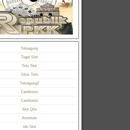
Totoagung
Togel Slot
Toto Slot
Situs Toto
Totoagung2
Cantiktoto
Cantiktoto
Slot Qris
Amintoto
Idn Slot