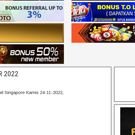
R 2022
l Singapore Kamis 24-11-2022,