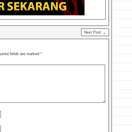
Next Post →
uired fields are marked
*