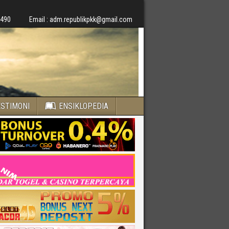
3490
Email : adm.republikpkk@gmail.com
ESTIMONI
ENSIKLOPEDIA