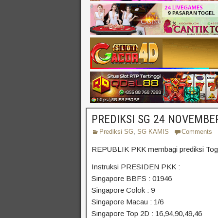
PREDIKSI SG 24 NOVEMBE
Prediksi SG
,
SG KAMIS
Comments
REPUBLIK PKK membagi prediksi Toge
Instruksi PRESIDEN PKK :
Singapore BBFS : 01946
Singapore Colok : 9
Singapore Macau : 1/6
Singapore Top 2D : 16,94,90,49,46