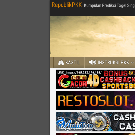
RepublikPKK
Kumpulan Prediksi Togel Sing
KASTIL
INSTRUKSI PKK