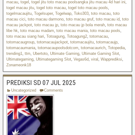
macau
,
togel
,
togel jitu toto macau poolsangka jitu macau 4d hari ini
,
togel macau jitu
,
togel toto macau
,
togel toto macau pools
,
togelmacaujitu
,
Togelsuper
,
Togelwap
,
Toko303
,
toto macau
,
toto
macau cici
,
toto macau darmono
,
toto macau gruf
,
toto macau id
,
toto
macau jackpot
,
toto macau jp
,
toto macau jp bola merah
,
toto macau
libe hk
,
toto macau madam
,
toto macau mania
,
toto macau pools
,
toto macau siang hari
,
Totoagung
,
Totoagung2
,
totomacau
,
totomacaugroup
,
totomacaujackpot
,
totomacaujitu
,
totomacaujp
,
totomacaumania
,
totomacaupoolsdotcom
,
totomacaurich
,
Totopedia
,
trending1
,
ttm
,
Ubertoto
,
Ultimate Gaming
,
Ultimate Gaming Slot
,
Ultimategaming
,
Ultimategaming Slot
,
Vegas6d
,
viral
,
Wapprediksi
,
Zonameonk18
PREDIKSI SD 07 JUL 2025
Uncategorized
Comments