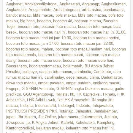
Angkanet
,
Angkaprediksitogel
,
Angkasetan
,
Angkasgp
,
Angkasiluman
,
Angkasuper
,
Anugerahtoto
,
Arenatotogroup
,
artha astria
,
bandardarat
,
bandot macau
,
bbfs macau
,
bbfs makau
,
bbfs toto macau
,
bbfs toto
makau
,
big boss
,
bocoran
,
bocoran 4d
,
bocoran macau
,
Bocoran
Togel
,
bocoran toto
,
bocoran toto macau
,
bocoran toto macau buat
besok
,
bocoran toto macau hari ini
,
bocoran toto macau hari ini 01.00
,
bocoran toto macau hari ini jam 19.00
,
bocoran toto macau hariini
,
bocoran toto macau jam 17.00
,
bocoran toto macau jam 22.00
,
bocoran toto macau malam
,
bocoran toto macau malam hari
,
bocoran
toto macau pools
,
bocoran toto macau pusat
,
bocoran toto macau
siang
,
bocoran toto macau sore
,
bocoran toto macau sore hari
,
Bocoransgp
,
bocorantotomacau
,
bola merah
,
BU Angka Jebret
Prediksi
,
bullseye
,
caecha toto macau
,
cambodia
,
Cantiktoto
,
cara
rumus macau hari ini
,
carolinaday
,
cece macau
,
china
,
Dadumaster
,
dewa toto macau
,
empat pasaran
,
empat putaran
,
engkong macau
,
Esgepe
,
G SENIN Amintoto
,
G SENIN angka berkelas macau
,
gadis
prediktor
,
GGU Agentotovip
,
Herists
,
hk
,
HK 81prediksi
,
Hknalo
,
i HK
4dprizelive
,
i HK Adhi Luwuk
,
iksi HK Amoysakti
,
IN angka jitu
macau
,
Indojitu
,
Indonesia4d
,
Indotogel
,
Indototo
,
Infojavatoto
,
INSTRUKSI PRESIDEN PKK
,
Istanajp
,
Jalasutra
,
Jandakembar
,
japan
,
Jbr Malam
,
Jbr Online
,
joker macau
,
Jokermerah
,
Jostoto
,
Jowopools
,
jp
,
K Angka Jebret
,
Kafe4d
,
Kakeksakti
,
Kampleng
,
Kantongprediksi
,
keluaran macau
,
keluaran toto macau hari ini
,