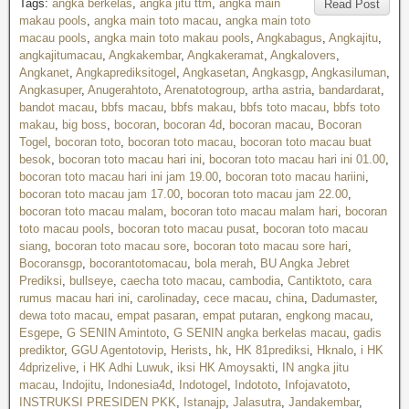
Tags:
angka berkelas
,
angka jitu ttm
,
angka main
Read Post
makau pools
,
angka main toto macau
,
angka main toto
macau pools
,
angka main toto makau pools
,
Angkabagus
,
Angkajitu
,
angkajitumacau
,
Angkakembar
,
Angkakeramat
,
Angkalovers
,
Angkanet
,
Angkaprediksitogel
,
Angkasetan
,
Angkasgp
,
Angkasiluman
,
Angkasuper
,
Anugerahtoto
,
Arenatotogroup
,
artha astria
,
bandardarat
,
bandot macau
,
bbfs macau
,
bbfs makau
,
bbfs toto macau
,
bbfs toto
makau
,
big boss
,
bocoran
,
bocoran 4d
,
bocoran macau
,
Bocoran
Togel
,
bocoran toto
,
bocoran toto macau
,
bocoran toto macau buat
besok
,
bocoran toto macau hari ini
,
bocoran toto macau hari ini 01.00
,
bocoran toto macau hari ini jam 19.00
,
bocoran toto macau hariini
,
bocoran toto macau jam 17.00
,
bocoran toto macau jam 22.00
,
bocoran toto macau malam
,
bocoran toto macau malam hari
,
bocoran
toto macau pools
,
bocoran toto macau pusat
,
bocoran toto macau
siang
,
bocoran toto macau sore
,
bocoran toto macau sore hari
,
Bocoransgp
,
bocorantotomacau
,
bola merah
,
BU Angka Jebret
Prediksi
,
bullseye
,
caecha toto macau
,
cambodia
,
Cantiktoto
,
cara
rumus macau hari ini
,
carolinaday
,
cece macau
,
china
,
Dadumaster
,
dewa toto macau
,
empat pasaran
,
empat putaran
,
engkong macau
,
Esgepe
,
G SENIN Amintoto
,
G SENIN angka berkelas macau
,
gadis
prediktor
,
GGU Agentotovip
,
Herists
,
hk
,
HK 81prediksi
,
Hknalo
,
i HK
4dprizelive
,
i HK Adhi Luwuk
,
iksi HK Amoysakti
,
IN angka jitu
macau
,
Indojitu
,
Indonesia4d
,
Indotogel
,
Indototo
,
Infojavatoto
,
INSTRUKSI PRESIDEN PKK
,
Istanajp
,
Jalasutra
,
Jandakembar
,