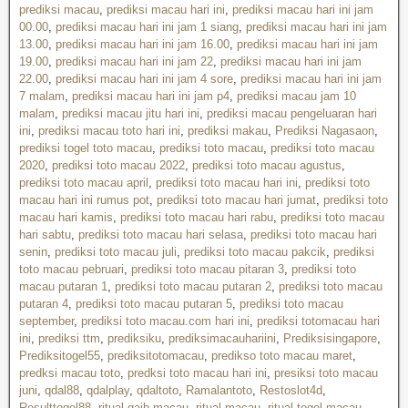
prediksi macau
,
prediksi macau hari ini
,
prediksi macau hari ini jam
00.00
,
prediksi macau hari ini jam 1 siang
,
prediksi macau hari ini jam
13.00
,
prediksi macau hari ini jam 16.00
,
prediksi macau hari ini jam
19.00
,
prediksi macau hari ini jam 22
,
prediksi macau hari ini jam
22.00
,
prediksi macau hari ini jam 4 sore
,
prediksi macau hari ini jam
7 malam
,
prediksi macau hari ini jam p4
,
prediksi macau jam 10
malam
,
prediksi macau jitu hari ini
,
prediksi macau pengeluaran hari
ini
,
prediksi macau toto hari ini
,
prediksi makau
,
Prediksi Nagasaon
,
prediksi togel toto macau
,
prediksi toto macau
,
prediksi toto macau
2020
,
prediksi toto macau 2022
,
prediksi toto macau agustus
,
prediksi toto macau april
,
prediksi toto macau hari ini
,
prediksi toto
macau hari ini rumus pot
,
prediksi toto macau hari jumat
,
prediksi toto
macau hari kamis
,
prediksi toto macau hari rabu
,
prediksi toto macau
hari sabtu
,
prediksi toto macau hari selasa
,
prediksi toto macau hari
senin
,
prediksi toto macau juli
,
prediksi toto macau pakcik
,
prediksi
toto macau pebruari
,
prediksi toto macau pitaran 3
,
prediksi toto
macau putaran 1
,
prediksi toto macau putaran 2
,
prediksi toto macau
putaran 4
,
prediksi toto macau putaran 5
,
prediksi toto macau
september
,
prediksi toto macau.com hari ini
,
prediksi totomacau hari
ini
,
prediksi ttm
,
prediksiku
,
prediksimacauhariini
,
Prediksisingapore
,
Prediksitogel55
,
prediksitotomacau
,
predikso toto macau maret
,
predksi macau toto
,
predksi toto macau hari ini
,
presiksi toto macau
juni
,
qdal88
,
qdalplay
,
qdaltoto
,
Ramalantoto
,
Restoslot4d
,
Resulttogel88
,
ritual gaib macau
,
ritual macau
,
ritual togel macau
,