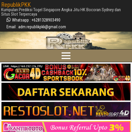
RepublikPKK
Kumpulan Prediksi Togel Singapore Angka Jitu HK Bocoran Sydney dan
Situs Slot Terpercaya
Whatsapp : +6281328903490
Email : adm.republikpkk@gmail.com