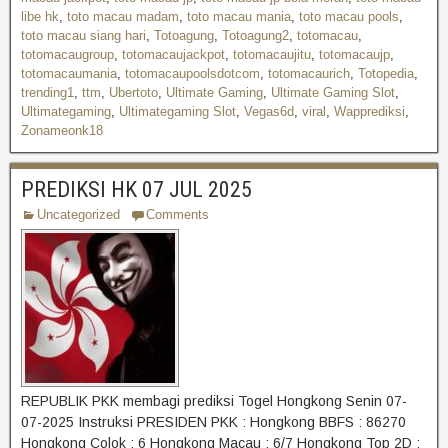
libe hk
,
toto macau madam
,
toto macau mania
,
toto macau pools
,
toto macau siang hari
,
Totoagung
,
Totoagung2
,
totomacau
,
totomacaugroup
,
totomacaujackpot
,
totomacaujitu
,
totomacaujp
,
totomacaumania
,
totomacaupoolsdotcom
,
totomacaurich
,
Totopedia
,
trending1
,
ttm
,
Ubertoto
,
Ultimate Gaming
,
Ultimate Gaming Slot
,
Ultimategaming
,
Ultimategaming Slot
,
Vegas6d
,
viral
,
Wapprediksi
,
Zonameonk18
PREDIKSI HK 07 JUL 2025
Uncategorized
Comments
REPUBLIK PKK membagi prediksi Togel Hongkong Senin 07-
07-2025 Instruksi PRESIDEN PKK : Hongkong BBFS : 86270
Hongkong Colok : 6 Hongkong Macau : 6/7 Hongkong Top 2D :