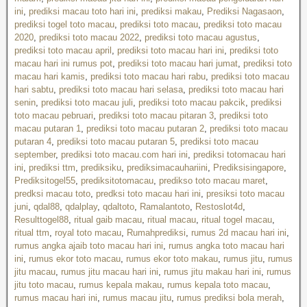
ini
,
prediksi macau toto hari ini
,
prediksi makau
,
Prediksi Nagasaon
,
prediksi togel toto macau
,
prediksi toto macau
,
prediksi toto macau
2020
,
prediksi toto macau 2022
,
prediksi toto macau agustus
,
prediksi toto macau april
,
prediksi toto macau hari ini
,
prediksi toto
macau hari ini rumus pot
,
prediksi toto macau hari jumat
,
prediksi toto
macau hari kamis
,
prediksi toto macau hari rabu
,
prediksi toto macau
hari sabtu
,
prediksi toto macau hari selasa
,
prediksi toto macau hari
senin
,
prediksi toto macau juli
,
prediksi toto macau pakcik
,
prediksi
toto macau pebruari
,
prediksi toto macau pitaran 3
,
prediksi toto
macau putaran 1
,
prediksi toto macau putaran 2
,
prediksi toto macau
putaran 4
,
prediksi toto macau putaran 5
,
prediksi toto macau
september
,
prediksi toto macau.com hari ini
,
prediksi totomacau hari
ini
,
prediksi ttm
,
prediksiku
,
prediksimacauhariini
,
Prediksisingapore
,
Prediksitogel55
,
prediksitotomacau
,
predikso toto macau maret
,
predksi macau toto
,
predksi toto macau hari ini
,
presiksi toto macau
juni
,
qdal88
,
qdalplay
,
qdaltoto
,
Ramalantoto
,
Restoslot4d
,
Resulttogel88
,
ritual gaib macau
,
ritual macau
,
ritual togel macau
,
ritual ttm
,
royal toto macau
,
Rumahprediksi
,
rumus 2d macau hari ini
,
rumus angka ajaib toto macau hari ini
,
rumus angka toto macau hari
ini
,
rumus ekor toto macau
,
rumus ekor toto makau
,
rumus jitu
,
rumus
jitu macau
,
rumus jitu macau hari ini
,
rumus jitu makau hari ini
,
rumus
jitu toto macau
,
rumus kepala makau
,
rumus kepala toto macau
,
rumus macau hari ini
,
rumus macau jitu
,
rumus prediksi bola merah
,