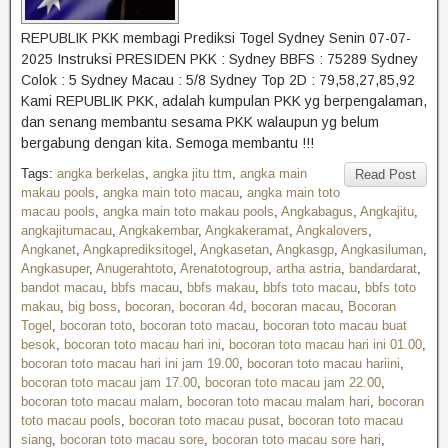
REPUBLIK PKK membagi Prediksi Togel Sydney Senin 07-07-
2025 Instruksi PRESIDEN PKK : Sydney BBFS : 75289 Sydney
Colok : 5 Sydney Macau : 5/8 Sydney Top 2D : 79,58,27,85,92
Kami REPUBLIK PKK, adalah kumpulan PKK yg berpengalaman,
dan senang membantu sesama PKK walaupun yg belum
bergabung dengan kita. Semoga membantu !!!
Tags:
angka berkelas
,
angka jitu ttm
,
angka main
Read Post
makau pools
,
angka main toto macau
,
angka main toto
macau pools
,
angka main toto makau pools
,
Angkabagus
,
Angkajitu
,
angkajitumacau
,
Angkakembar
,
Angkakeramat
,
Angkalovers
,
Angkanet
,
Angkaprediksitogel
,
Angkasetan
,
Angkasgp
,
Angkasiluman
,
Angkasuper
,
Anugerahtoto
,
Arenatotogroup
,
artha astria
,
bandardarat
,
bandot macau
,
bbfs macau
,
bbfs makau
,
bbfs toto macau
,
bbfs toto
makau
,
big boss
,
bocoran
,
bocoran 4d
,
bocoran macau
,
Bocoran
Togel
,
bocoran toto
,
bocoran toto macau
,
bocoran toto macau buat
besok
,
bocoran toto macau hari ini
,
bocoran toto macau hari ini 01.00
,
bocoran toto macau hari ini jam 19.00
,
bocoran toto macau hariini
,
bocoran toto macau jam 17.00
,
bocoran toto macau jam 22.00
,
bocoran toto macau malam
,
bocoran toto macau malam hari
,
bocoran
toto macau pools
,
bocoran toto macau pusat
,
bocoran toto macau
siang
,
bocoran toto macau sore
,
bocoran toto macau sore hari
,