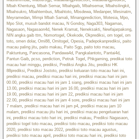
Mbah Khentung
,
Mbah Semar
,
Mbahgaib
,
Mbahsemar
,
Mbahsilingkit
,
Mbahsukro
,
Mbahtembus
,
Mbahtoto
,
Mbsdewa
,
Medanper
,
Mesinatm
,
Meyramedan
,
Mimpi Mbah Samali
,
Minangprediction
,
Motesia
,
Mpo
,
Mpo Slot
,
musuh bandot macau
,
N Gondoy
,
Naga303
,
Nagamas
,
Nagasaon
,
Nagasaon4d
,
Nenek Kramat
,
Neneksakti
,
Newfajarpakong
,
NIN angka gaib ttm
,
Nomortogel
,
Okekode
,
Okprediksi
,
om togel
,
om
toto
,
omen dolar
,
Omi88
,
Omitogel
,
Opesia
,
Padepokanprediksi
,
paito
macau paling jitu
,
paito makau
,
Paito Sgp
,
paito toto macau
,
Paktuntung
,
Pancasona
,
Pandawa4d
,
Pangkalantoto
,
Pantai4d
,
Pantun Gaib
,
pcso
,
perdiction
,
Petruk Togel
,
Phkgaming
,
predikai toto
macau hari minggu
,
prediksi
,
Prediksi Angka Jitu
,
prediksi HK
88prediksi
,
Prediksi Jostoto
,
prediksi keluaran toto macau hari ini
,
prediksi macau
,
prediksi macau hari ini
,
prediksi macau hari ini jam
00.00
,
prediksi macau hari ini jam 1 siang
,
prediksi macau hari ini jam
13.00
,
prediksi macau hari ini jam 16.00
,
prediksi macau hari ini jam
19.00
,
prediksi macau hari ini jam 22
,
prediksi macau hari ini jam
22.00
,
prediksi macau hari ini jam 4 sore
,
prediksi macau hari ini jam
7 malam
,
prediksi macau hari ini jam p4
,
prediksi macau jam 10
malam
,
prediksi macau jitu hari ini
,
prediksi macau pengeluaran hari
ini
,
prediksi macau toto hari ini
,
prediksi makau
,
Prediksi Nagasaon
,
prediksi togel toto macau
,
prediksi toto macau
,
prediksi toto macau
2020
,
prediksi toto macau 2022
,
prediksi toto macau agustus
,
prediksi toto macau april
,
prediksi toto macau hari ini
,
prediksi toto