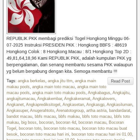
REPUBLIK PKK membagi prediksi Togel Hongkong Minggu 06-
07-2025 Instruksi PRESIDEN PKK : Hongkong BBFS : 48619
Hongkong Colok : 8 Hongkong Macau : 8/1 Hongkong Top 2D :
49,81,64,18,96 Kami REPUBLIK PKK, adalah kumpulan PKK yg
berpengalaman, dan senang membantu sesama PKK walaupun
yg belum bergabung dengan kita. Semoga membantu !!!
Tags:
angka berkelas
,
angka jitu ttm
,
angka main
Read Post
makau pools
,
angka main toto macau
,
angka main toto
macau pools
,
angka main toto makau pools
,
Angkabagus
,
Angkajitu
,
angkajitumacau
,
Angkakembar
,
Angkakeramat
,
Angkalovers
,
Angkanet
,
Angkaprediksitogel
,
Angkasetan
,
Angkasgp
,
Angkasiluman
,
Angkasuper
,
Anugerahtoto
,
Arenatotogroup
,
artha astria
,
bandardarat
,
bandot macau
,
bbfs macau
,
bbfs makau
,
bbfs toto macau
,
bbfs toto
makau
,
big boss
,
bocoran
,
bocoran 4d
,
bocoran macau
,
Bocoran
Togel
,
bocoran toto
,
bocoran toto macau
,
bocoran toto macau buat
besok
,
bocoran toto macau hari ini
,
bocoran toto macau hari ini 01.00
,