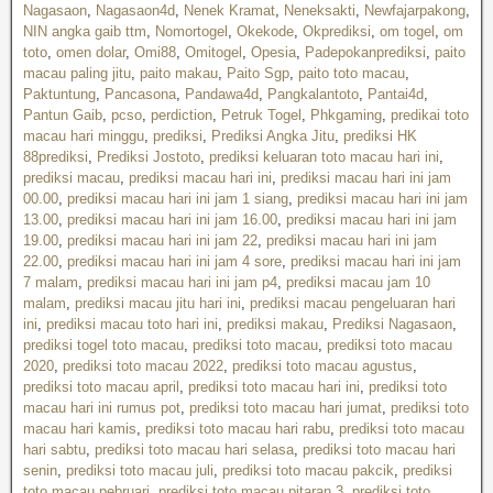
Nagasaon
,
Nagasaon4d
,
Nenek Kramat
,
Neneksakti
,
Newfajarpakong
,
NIN angka gaib ttm
,
Nomortogel
,
Okekode
,
Okprediksi
,
om togel
,
om
toto
,
omen dolar
,
Omi88
,
Omitogel
,
Opesia
,
Padepokanprediksi
,
paito
macau paling jitu
,
paito makau
,
Paito Sgp
,
paito toto macau
,
Paktuntung
,
Pancasona
,
Pandawa4d
,
Pangkalantoto
,
Pantai4d
,
Pantun Gaib
,
pcso
,
perdiction
,
Petruk Togel
,
Phkgaming
,
predikai toto
macau hari minggu
,
prediksi
,
Prediksi Angka Jitu
,
prediksi HK
88prediksi
,
Prediksi Jostoto
,
prediksi keluaran toto macau hari ini
,
prediksi macau
,
prediksi macau hari ini
,
prediksi macau hari ini jam
00.00
,
prediksi macau hari ini jam 1 siang
,
prediksi macau hari ini jam
13.00
,
prediksi macau hari ini jam 16.00
,
prediksi macau hari ini jam
19.00
,
prediksi macau hari ini jam 22
,
prediksi macau hari ini jam
22.00
,
prediksi macau hari ini jam 4 sore
,
prediksi macau hari ini jam
7 malam
,
prediksi macau hari ini jam p4
,
prediksi macau jam 10
malam
,
prediksi macau jitu hari ini
,
prediksi macau pengeluaran hari
ini
,
prediksi macau toto hari ini
,
prediksi makau
,
Prediksi Nagasaon
,
prediksi togel toto macau
,
prediksi toto macau
,
prediksi toto macau
2020
,
prediksi toto macau 2022
,
prediksi toto macau agustus
,
prediksi toto macau april
,
prediksi toto macau hari ini
,
prediksi toto
macau hari ini rumus pot
,
prediksi toto macau hari jumat
,
prediksi toto
macau hari kamis
,
prediksi toto macau hari rabu
,
prediksi toto macau
hari sabtu
,
prediksi toto macau hari selasa
,
prediksi toto macau hari
senin
,
prediksi toto macau juli
,
prediksi toto macau pakcik
,
prediksi
toto macau pebruari
,
prediksi toto macau pitaran 3
,
prediksi toto