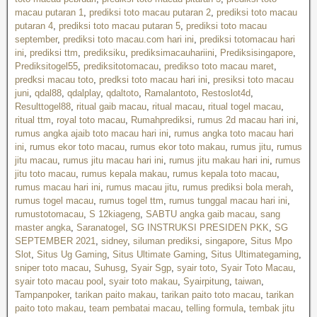
macau putaran 1
,
prediksi toto macau putaran 2
,
prediksi toto macau
putaran 4
,
prediksi toto macau putaran 5
,
prediksi toto macau
september
,
prediksi toto macau.com hari ini
,
prediksi totomacau hari
ini
,
prediksi ttm
,
prediksiku
,
prediksimacauhariini
,
Prediksisingapore
,
Prediksitogel55
,
prediksitotomacau
,
predikso toto macau maret
,
predksi macau toto
,
predksi toto macau hari ini
,
presiksi toto macau
juni
,
qdal88
,
qdalplay
,
qdaltoto
,
Ramalantoto
,
Restoslot4d
,
Resulttogel88
,
ritual gaib macau
,
ritual macau
,
ritual togel macau
,
ritual ttm
,
royal toto macau
,
Rumahprediksi
,
rumus 2d macau hari ini
,
rumus angka ajaib toto macau hari ini
,
rumus angka toto macau hari
ini
,
rumus ekor toto macau
,
rumus ekor toto makau
,
rumus jitu
,
rumus
jitu macau
,
rumus jitu macau hari ini
,
rumus jitu makau hari ini
,
rumus
jitu toto macau
,
rumus kepala makau
,
rumus kepala toto macau
,
rumus macau hari ini
,
rumus macau jitu
,
rumus prediksi bola merah
,
rumus togel macau
,
rumus togel ttm
,
rumus tunggal macau hari ini
,
rumustotomacau
,
S 12kiageng
,
SABTU angka gaib macau
,
sang
master angka
,
Saranatogel
,
SG INSTRUKSI PRESIDEN PKK
,
SG
SEPTEMBER 2021
,
sidney
,
siluman prediksi
,
singapore
,
Situs Mpo
Slot
,
Situs Ug Gaming
,
Situs Ultimate Gaming
,
Situs Ultimategaming
,
sniper toto macau
,
Suhusg
,
Syair Sgp
,
syair toto
,
Syair Toto Macau
,
syair toto macau pool
,
syair toto makau
,
Syairpitung
,
taiwan
,
Tampanpoker
,
tarikan paito makau
,
tarikan paito toto macau
,
tarikan
paito toto makau
,
team pembatai macau
,
telling formula
,
tembak jitu