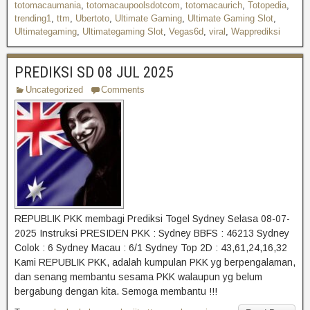
totomacaumania
,
totomacaupoolsdotcom
,
totomacaurich
,
Totopedia
,
trending1
,
ttm
,
Ubertoto
,
Ultimate Gaming
,
Ultimate Gaming Slot
,
Ultimategaming
,
Ultimategaming Slot
,
Vegas6d
,
viral
,
Wapprediksi
PREDIKSI SD 08 JUL 2025
Uncategorized
Comments
REPUBLIK PKK membagi Prediksi Togel Sydney Selasa 08-07-
2025 Instruksi PRESIDEN PKK : Sydney BBFS : 46213 Sydney
Colok : 6 Sydney Macau : 6/1 Sydney Top 2D : 43,61,24,16,32
Kami REPUBLIK PKK, adalah kumpulan PKK yg berpengalaman,
dan senang membantu sesama PKK walaupun yg belum
bergabung dengan kita. Semoga membantu !!!