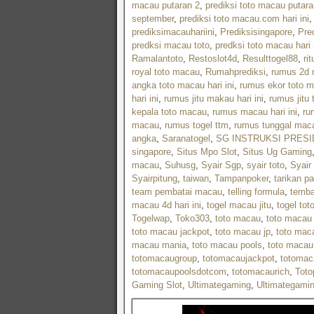
macau putaran 2
,
prediksi toto macau putara
september
,
prediksi toto macau.com hari ini
prediksimacauhariini
,
Prediksisingapore
,
Pre
predksi macau toto
,
predksi toto macau hari 
Ramalantoto
,
Restoslot4d
,
Resulttogel88
,
ri
royal toto macau
,
Rumahprediksi
,
rumus 2d m
angka toto macau hari ini
,
rumus ekor toto 
hari ini
,
rumus jitu makau hari ini
,
rumus jitu
kepala toto macau
,
rumus macau hari ini
,
ru
macau
,
rumus togel ttm
,
rumus tunggal macau
angka
,
Saranatogel
,
SG INSTRUKSI PRES
singapore
,
Situs Mpo Slot
,
Situs Ug Gaming
macau
,
Suhusg
,
Syair Sgp
,
syair toto
,
Syair
Syairpitung
,
taiwan
,
Tampanpoker
,
tarikan p
team pembatai macau
,
telling formula
,
temba
macau 4d hari ini
,
togel macau jitu
,
togel to
Togelwap
,
Toko303
,
toto macau
,
toto macau 
toto macau jackpot
,
toto macau jp
,
toto mac
macau mania
,
toto macau pools
,
toto macau 
totomacaugroup
,
totomacaujackpot
,
totomaca
totomacaupoolsdotcom
,
totomacaurich
,
Toto
Gaming Slot
,
Ultimategaming
,
Ultimategamin