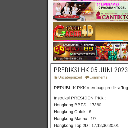
PREDIKSI HK 05 JUNI 2023
Uncategorized
Comments
REPUBLIK PKK membagi prediksi Tog
Instruksi PRESIDEN PKK :
Hongkong
BBFS : 17360
Hongkong
Colok : 6
Hongkong
Macau : 1/7
Hongkong
Top 2D : 17,13,36,30,01