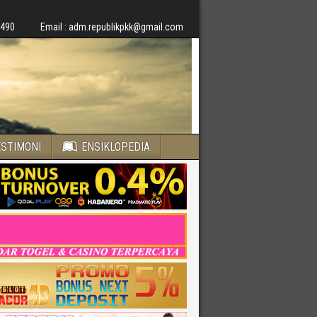
3490
Email : adm.republikpkk@gmail.com
ESTIMONI
ENSIKLOPEDIA