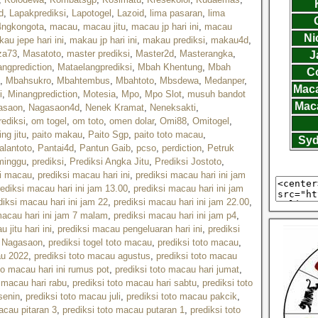
d
,
Lapakprediksi
,
Lapotogel
,
Lazoid
,
lima pasaran
,
lima
ngkongota
,
macau
,
macau jitu
,
macau jp hari ini
,
macau
au jepe hari ini
,
makau jp hari ini
,
makau prediksi
,
makau4d
,
za73
,
Masatoto
,
master prediksi
,
Master2d
,
Masterangka
,
ngprediction
,
Mataelangprediksi
,
Mbah Khentung
,
Mbah
,
Mbahsukro
,
Mbahtembus
,
Mbahtoto
,
Mbsdewa
,
Medanper
,
i
,
Minangprediction
,
Motesia
,
Mpo
,
Mpo Slot
,
musuh bandot
asaon
,
Nagasaon4d
,
Nenek Kramat
,
Neneksakti
,
ediksi
,
om togel
,
om toto
,
omen dolar
,
Omi88
,
Omitogel
,
ng jitu
,
paito makau
,
Paito Sgp
,
paito toto macau
,
alantoto
,
Pantai4d
,
Pantun Gaib
,
pcso
,
perdiction
,
Petruk
 minggu
,
prediksi
,
Prediksi Angka Jitu
,
Prediksi Jostoto
,
si macau
,
prediksi macau hari ini
,
prediksi macau hari ini jam
rediksi macau hari ini jam 13.00
,
prediksi macau hari ini jam
diksi macau hari ini jam 22
,
prediksi macau hari ini jam 22.00
,
macau hari ini jam 7 malam
,
prediksi macau hari ini jam p4
,
 jitu hari ini
,
prediksi macau pengeluaran hari ini
,
prediksi
i Nagasaon
,
prediksi togel toto macau
,
prediksi toto macau
,
au 2022
,
prediksi toto macau agustus
,
prediksi toto macau
to macau hari ini rumus pot
,
prediksi toto macau hari jumat
,
o macau hari rabu
,
prediksi toto macau hari sabtu
,
prediksi toto
senin
,
prediksi toto macau juli
,
prediksi toto macau pakcik
,
acau pitaran 3
,
prediksi toto macau putaran 1
,
prediksi toto