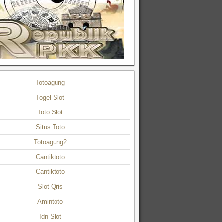
Totoagung
Togel Slot
Toto Slot
Situs Toto
Totoagung2
Cantiktoto
Cantiktoto
Slot Qris
Amintoto
Idn Slot