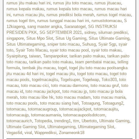
rumus jitu makau hari ini
,
rumus jitu toto macau
,
rumus jituacau
,
rumus kepala makau
,
rumus kepala toto macau
,
rumus macau hari
ini
,
rumus macau jitu
,
rumus prediksi bola merah
,
rumus togel macau
,
rumus togel ttm
,
rumus tunggal macau hari ini
,
rumustotomacau
,
S
12kiageng
,
sang master angka
,
Saranatogel
,
SG INSTRUKSI
PRESIDEN PKK
,
SG SEPTEMBER 2021
,
sidney
,
siluman prediksi
,
singapore
,
Situs Mpo Slot
,
Situs Ug Gaming
,
Situs Ultimate Gaming
,
Situs Ultimategaming
,
sniper toto macau
,
Suhusg
,
Syair Sgp
,
syair
toto
,
Syair Toto Macau
,
syair toto macau pool
,
syair toto makau
,
Syairpitung
,
taiwan
,
Tampanpoker
,
tarikan paito makau
,
tarikan paito
toto macau
,
tarikan paito toto makau
,
team pembatai macau
,
telling
formula
,
tembak jitu macau
,
togel
,
togel jitu toto macau poolsangka
jitu macau 4d hari ini
,
togel macau jitu
,
togel toto macau
,
togel toto
macau pools
,
togelmacaujitu
,
Togelsuper
,
Togelwap
,
Toko303
,
toto
macau
,
toto macau cici
,
toto macau darmono
,
toto macau gruf
,
toto
macau id
,
toto macau jackpot
,
toto macau jp
,
toto macau jp bola
merah
,
toto macau libe hk
,
toto macau madam
,
toto macau mania
,
toto macau pools
,
toto macau siang hari
,
Totoagung
,
Totoagung2
,
totomacau
,
totomacaugroup
,
totomacaujackpot
,
totomacaujitu
,
totomacaujp
,
totomacaumania
,
totomacaupoolsdotcom
,
totomacaurich
,
Totopedia
,
trending1
,
ttm
,
Ubertoto
,
Ultimate Gaming
,
Ultimate Gaming Slot
,
Ultimategaming
,
Ultimategaming Slot
,
Vegas6d
,
viral
,
Wapprediksi
,
Zonameonk18