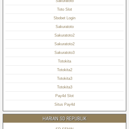
Sakuratoto
Toto Slot
Sbobet Login
Sakuratoto
Sakuratoto2
Sakuratoto2
Sakuratoto3
Totokita
Totokita2
Totokita3
Totokita3
Pay4d Slot
Situs Pay4d
HARIAN SD REPUBLIK