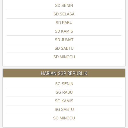
SD SENIN
SD SELASA
SD RABU
SD KAMIS
SD JUMAT
SD SABTU
SD MINGGU
HARIAN SGP REPUBLIK
SG SENIN
SG RABU
SG KAMIS
SG SABTU
SG MINGGU