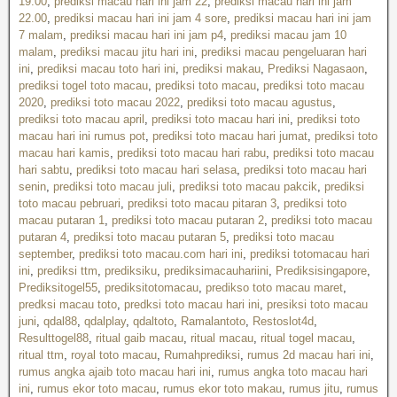
19.00
,
prediksi macau hari ini jam 22
,
prediksi macau hari ini jam
22.00
,
prediksi macau hari ini jam 4 sore
,
prediksi macau hari ini jam
7 malam
,
prediksi macau hari ini jam p4
,
prediksi macau jam 10
malam
,
prediksi macau jitu hari ini
,
prediksi macau pengeluaran hari
ini
,
prediksi macau toto hari ini
,
prediksi makau
,
Prediksi Nagasaon
,
prediksi togel toto macau
,
prediksi toto macau
,
prediksi toto macau
2020
,
prediksi toto macau 2022
,
prediksi toto macau agustus
,
prediksi toto macau april
,
prediksi toto macau hari ini
,
prediksi toto
macau hari ini rumus pot
,
prediksi toto macau hari jumat
,
prediksi toto
macau hari kamis
,
prediksi toto macau hari rabu
,
prediksi toto macau
hari sabtu
,
prediksi toto macau hari selasa
,
prediksi toto macau hari
senin
,
prediksi toto macau juli
,
prediksi toto macau pakcik
,
prediksi
toto macau pebruari
,
prediksi toto macau pitaran 3
,
prediksi toto
macau putaran 1
,
prediksi toto macau putaran 2
,
prediksi toto macau
putaran 4
,
prediksi toto macau putaran 5
,
prediksi toto macau
september
,
prediksi toto macau.com hari ini
,
prediksi totomacau hari
ini
,
prediksi ttm
,
prediksiku
,
prediksimacauhariini
,
Prediksisingapore
,
Prediksitogel55
,
prediksitotomacau
,
predikso toto macau maret
,
predksi macau toto
,
predksi toto macau hari ini
,
presiksi toto macau
juni
,
qdal88
,
qdalplay
,
qdaltoto
,
Ramalantoto
,
Restoslot4d
,
Resulttogel88
,
ritual gaib macau
,
ritual macau
,
ritual togel macau
,
ritual ttm
,
royal toto macau
,
Rumahprediksi
,
rumus 2d macau hari ini
,
rumus angka ajaib toto macau hari ini
,
rumus angka toto macau hari
ini
,
rumus ekor toto macau
,
rumus ekor toto makau
,
rumus jitu
,
rumus