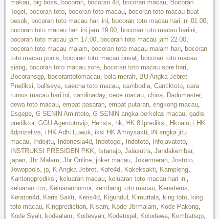
makau
,
big boss
,
bocoran
,
bocoran 4d
,
bocoran macau
,
Bocoran
Togel
,
bocoran toto
,
bocoran toto macau
,
bocoran toto macau buat
besok
,
bocoran toto macau hari ini
,
bocoran toto macau hari ini 01.00
,
bocoran toto macau hari ini jam 19.00
,
bocoran toto macau hariini
,
bocoran toto macau jam 17.00
,
bocoran toto macau jam 22.00
,
bocoran toto macau malam
,
bocoran toto macau malam hari
,
bocoran
toto macau pools
,
bocoran toto macau pusat
,
bocoran toto macau
siang
,
bocoran toto macau sore
,
bocoran toto macau sore hari
,
Bocoransgp
,
bocorantotomacau
,
bola merah
,
BU Angka Jebret
Prediksi
,
bullseye
,
caecha toto macau
,
cambodia
,
Cantiktoto
,
cara
rumus macau hari ini
,
carolinaday
,
cece macau
,
china
,
Dadumaster
,
dewa toto macau
,
empat pasaran
,
empat putaran
,
engkong macau
,
Esgepe
,
G SENIN Amintoto
,
G SENIN angka berkelas macau
,
gadis
prediktor
,
GGU Agentotovip
,
Herists
,
hk
,
HK 81prediksi
,
Hknalo
,
i HK
4dprizelive
,
i HK Adhi Luwuk
,
iksi HK Amoysakti
,
IN angka jitu
macau
,
Indojitu
,
Indonesia4d
,
Indotogel
,
Indototo
,
Infojavatoto
,
INSTRUKSI PRESIDEN PKK
,
Istanajp
,
Jalasutra
,
Jandakembar
,
japan
,
Jbr Malam
,
Jbr Online
,
joker macau
,
Jokermerah
,
Jostoto
,
Jowopools
,
jp
,
K Angka Jebret
,
Kafe4d
,
Kakeksakti
,
Kampleng
,
Kantongprediksi
,
keluaran macau
,
keluaran toto macau hari ini
,
keluaran ttm
,
Keluarannomor
,
kembang toto macau
,
Kenaterus
,
Keraton4d
,
Keris Sakti
,
Keris4d
,
Kigundul
,
Kimurtala
,
king toto
,
king
toto macau
,
Kingprediction
,
Kisam
,
Kode Jbrmalam
,
Kode Pakong
,
Kode Syair
,
kodealam
,
Kodesyair
,
Kodetogel
,
Kolodewa
,
Kombatsgp
,