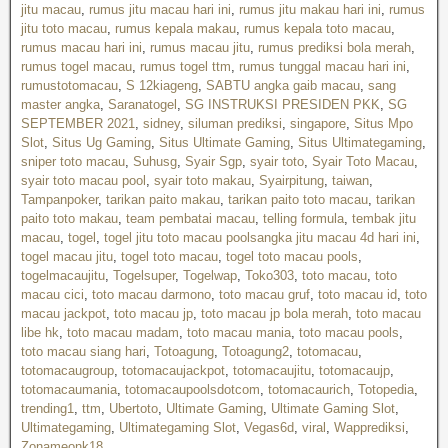
jitu macau
,
rumus jitu macau hari ini
,
rumus jitu makau hari ini
,
rumus
jitu toto macau
,
rumus kepala makau
,
rumus kepala toto macau
,
rumus macau hari ini
,
rumus macau jitu
,
rumus prediksi bola merah
,
rumus togel macau
,
rumus togel ttm
,
rumus tunggal macau hari ini
,
rumustotomacau
,
S 12kiageng
,
SABTU angka gaib macau
,
sang
master angka
,
Saranatogel
,
SG INSTRUKSI PRESIDEN PKK
,
SG
SEPTEMBER 2021
,
sidney
,
siluman prediksi
,
singapore
,
Situs Mpo
Slot
,
Situs Ug Gaming
,
Situs Ultimate Gaming
,
Situs Ultimategaming
,
sniper toto macau
,
Suhusg
,
Syair Sgp
,
syair toto
,
Syair Toto Macau
,
syair toto macau pool
,
syair toto makau
,
Syairpitung
,
taiwan
,
Tampanpoker
,
tarikan paito makau
,
tarikan paito toto macau
,
tarikan
paito toto makau
,
team pembatai macau
,
telling formula
,
tembak jitu
macau
,
togel
,
togel jitu toto macau poolsangka jitu macau 4d hari ini
,
togel macau jitu
,
togel toto macau
,
togel toto macau pools
,
togelmacaujitu
,
Togelsuper
,
Togelwap
,
Toko303
,
toto macau
,
toto
macau cici
,
toto macau darmono
,
toto macau gruf
,
toto macau id
,
toto
macau jackpot
,
toto macau jp
,
toto macau jp bola merah
,
toto macau
libe hk
,
toto macau madam
,
toto macau mania
,
toto macau pools
,
toto macau siang hari
,
Totoagung
,
Totoagung2
,
totomacau
,
totomacaugroup
,
totomacaujackpot
,
totomacaujitu
,
totomacaujp
,
totomacaumania
,
totomacaupoolsdotcom
,
totomacaurich
,
Totopedia
,
trending1
,
ttm
,
Ubertoto
,
Ultimate Gaming
,
Ultimate Gaming Slot
,
Ultimategaming
,
Ultimategaming Slot
,
Vegas6d
,
viral
,
Wapprediksi
,
Zonameonk18