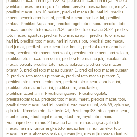
prediksi macau hari ini jam 22.00
,
prediksi macau hari ini jam 4 sore
,
prediksi macau hari ini jam 7 malam
,
prediksi macau hari ini jam p4
,
prediksi macau jam 10 malam
,
prediksi macau jitu hari ini
,
prediksi
macau pengeluaran hari ini
,
prediksi macau toto hari ini
,
prediksi
makau
,
Prediksi Nagasaon
,
prediksi togel toto macau
,
prediksi toto
macau
,
prediksi toto macau 2020
,
prediksi toto macau 2022
,
prediksi
toto macau agustus
,
prediksi toto macau april
,
prediksi toto macau
hari ini
,
prediksi toto macau hari ini rumus pot
,
prediksi toto macau
hari jumat
,
prediksi toto macau hari kamis
,
prediksi toto macau hari
rabu
,
prediksi toto macau hari sabtu
,
prediksi toto macau hari selasa
,
prediksi toto macau hari senin
,
prediksi toto macau juli
,
prediksi toto
macau pakcik
,
prediksi toto macau pebruari
,
prediksi toto macau
pitaran 3
,
prediksi toto macau putaran 1
,
prediksi toto macau putaran
2
,
prediksi toto macau putaran 4
,
prediksi toto macau putaran 5
,
prediksi toto macau september
,
prediksi toto macau.com hari ini
,
prediksi totomacau hari ini
,
prediksi ttm
,
prediksiku
,
prediksimacauhariini
,
Prediksisingapore
,
Prediksitogel55
,
prediksitotomacau
,
predikso toto macau maret
,
predksi macau toto
,
predksi toto macau hari ini
,
presiksi toto macau juni
,
qdal88
,
qdalplay
,
qdaltoto
,
Ramalantoto
,
Restoslot4d
,
Resulttogel88
,
ritual gaib macau
,
ritual macau
,
ritual togel macau
,
ritual ttm
,
royal toto macau
,
Rumahprediksi
,
rumus 2d macau hari ini
,
rumus angka ajaib toto
macau hari ini
,
rumus angka toto macau hari ini
,
rumus ekor toto
macau
,
rumus ekor toto makau
,
rumus jitu
,
rumus jitu macau hari ini
,