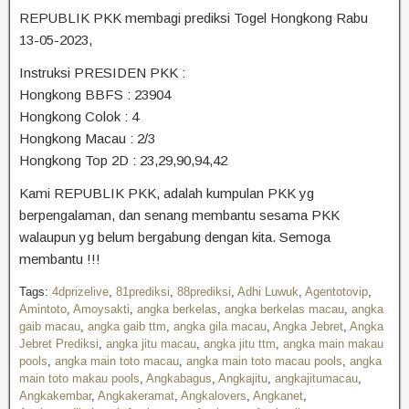
REPUBLIK PKK membagi prediksi Togel
Hongkong Rabu
13-05-2023,
Instruksi PRESIDEN PKK :
Hongkong
BBFS : 23904
Hongkong
Colok : 4
Hongkong
Macau : 2/3
Hongkong
Top 2D : 23,29,90,94,42
Kami REPUBLIK PKK, adalah kumpulan PKK yg
berpengalaman, dan senang membantu sesama PKK
walaupun yg belum bergabung dengan kita. Semoga
membantu !!!
Tags:
4dprizelive
,
81prediksi
,
88prediksi
,
Adhi Luwuk
,
Agentotovip
,
Amintoto
,
Amoysakti
,
angka berkelas
,
angka berkelas macau
,
angka
gaib macau
,
angka gaib ttm
,
angka gila macau
,
Angka Jebret
,
Angka
Jebret Prediksi
,
angka jitu macau
,
angka jitu ttm
,
angka main makau
pools
,
angka main toto macau
,
angka main toto macau pools
,
angka
main toto makau pools
,
Angkabagus
,
Angkajitu
,
angkajitumacau
,
Angkakembar
,
Angkakeramat
,
Angkalovers
,
Angkanet
,