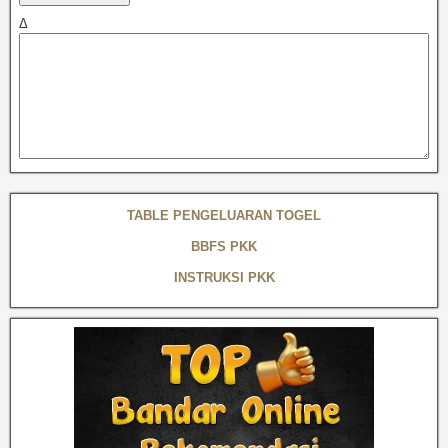
Δ
TABLE PENGELUARAN TOGEL
BBFS PKK
INSTRUKSI PKK