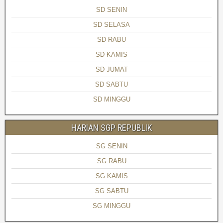
SD SENIN
SD SELASA
SD RABU
SD KAMIS
SD JUMAT
SD SABTU
SD MINGGU
HARIAN SGP REPUBLIK
SG SENIN
SG RABU
SG KAMIS
SG SABTU
SG MINGGU