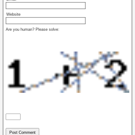
Website
Are you human? Please solve: