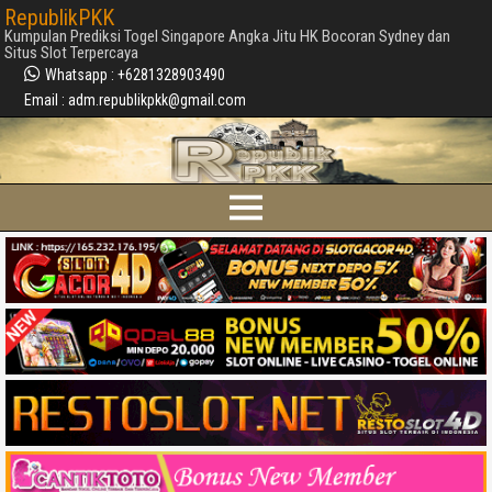
RepublikPKK
Kumpulan Prediksi Togel Singapore Angka Jitu HK Bocoran Sydney dan
Situs Slot Terpercaya
Whatsapp : +6281328903490
Email : adm.republikpkk@gmail.com