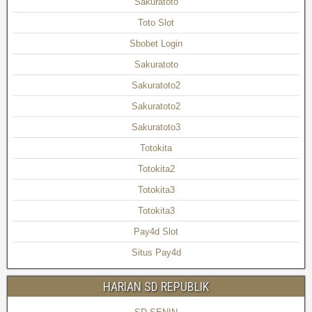
Sakuratoto
Toto Slot
Sbobet Login
Sakuratoto
Sakuratoto2
Sakuratoto2
Sakuratoto3
Totokita
Totokita2
Totokita3
Totokita3
Pay4d Slot
Situs Pay4d
HARIAN SD REPUBLIK