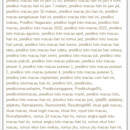
prediksi macau hari ini jam 22.00
,
prediksi macau hari ini jam 4 sore
,
prediksi macau hari ini jam 7 malam
,
prediksi macau hari ini jam p4
,
prediksi macau jam 10 malam
,
prediksi macau jitu hari ini
,
prediksi
macau pengeluaran hari ini
,
prediksi macau toto hari ini
,
prediksi
makau
,
Prediksi Nagasaon
,
prediksi togel toto macau
,
prediksi toto
macau
,
prediksi toto macau 2020
,
prediksi toto macau 2022
,
prediksi
toto macau agustus
,
prediksi toto macau april
,
prediksi toto macau
hari ini
,
prediksi toto macau hari ini rumus pot
,
prediksi toto macau
hari jumat
,
prediksi toto macau hari kamis
,
prediksi toto macau hari
rabu
,
prediksi toto macau hari sabtu
,
prediksi toto macau hari selasa
,
prediksi toto macau hari senin
,
prediksi toto macau juli
,
prediksi toto
macau pakcik
,
prediksi toto macau pebruari
,
prediksi toto macau
pitaran 3
,
prediksi toto macau putaran 1
,
prediksi toto macau putaran
2
,
prediksi toto macau putaran 4
,
prediksi toto macau putaran 5
,
prediksi toto macau september
,
prediksi toto macau.com hari ini
,
prediksi totomacau hari ini
,
prediksi ttm
,
prediksiku
,
prediksimacauhariini
,
Prediksisingapore
,
Prediksitogel55
,
prediksitotomacau
,
predikso toto macau maret
,
predksi macau toto
,
predksi toto macau hari ini
,
presiksi toto macau juni
,
qdal88
,
qdalplay
,
qdaltoto
,
Ramalantoto
,
Restoslot4d
,
Resulttogel88
,
ritual gaib macau
,
ritual macau
,
ritual togel macau
,
ritual ttm
,
royal toto macau
,
Rumahprediksi
,
rumus 2d macau hari ini
,
rumus angka ajaib toto
macau hari ini
,
rumus angka toto macau hari ini
,
rumus ekor toto
macau
,
rumus ekor toto makau
,
rumus jitu
,
rumus jitu macau hari ini
,