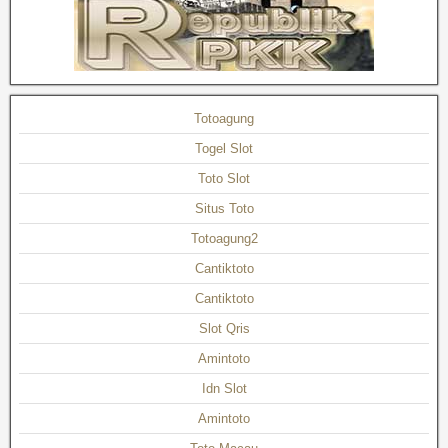
Totoagung
Togel Slot
Toto Slot
Situs Toto
Totoagung2
Cantiktoto
Cantiktoto
Slot Qris
Amintoto
Idn Slot
Amintoto