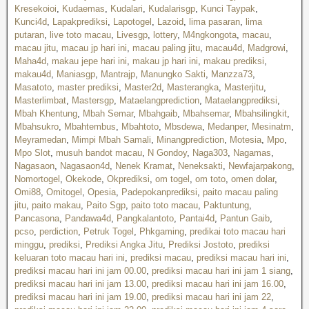
Kresekoioi
,
Kudaemas
,
Kudalari
,
Kudalarisgp
,
Kunci Taypak
,
Kunci4d
,
Lapakprediksi
,
Lapotogel
,
Lazoid
,
lima pasaran
,
lima
putaran
,
live toto macau
,
Livesgp
,
lottery
,
M4ngkongota
,
macau
,
macau jitu
,
macau jp hari ini
,
macau paling jitu
,
macau4d
,
Madgrowi
,
Maha4d
,
makau jepe hari ini
,
makau jp hari ini
,
makau prediksi
,
makau4d
,
Maniasgp
,
Mantrajp
,
Manungko Sakti
,
Manzza73
,
Masatoto
,
master prediksi
,
Master2d
,
Masterangka
,
Masterjitu
,
Masterlimbat
,
Mastersgp
,
Mataelangprediction
,
Mataelangprediksi
,
Mbah Khentung
,
Mbah Semar
,
Mbahgaib
,
Mbahsemar
,
Mbahsilingkit
,
Mbahsukro
,
Mbahtembus
,
Mbahtoto
,
Mbsdewa
,
Medanper
,
Mesinatm
,
Meyramedan
,
Mimpi Mbah Samali
,
Minangprediction
,
Motesia
,
Mpo
,
Mpo Slot
,
musuh bandot macau
,
N Gondoy
,
Naga303
,
Nagamas
,
Nagasaon
,
Nagasaon4d
,
Nenek Kramat
,
Neneksakti
,
Newfajarpakong
,
Nomortogel
,
Okekode
,
Okprediksi
,
om togel
,
om toto
,
omen dolar
,
Omi88
,
Omitogel
,
Opesia
,
Padepokanprediksi
,
paito macau paling
jitu
,
paito makau
,
Paito Sgp
,
paito toto macau
,
Paktuntung
,
Pancasona
,
Pandawa4d
,
Pangkalantoto
,
Pantai4d
,
Pantun Gaib
,
pcso
,
perdiction
,
Petruk Togel
,
Phkgaming
,
predikai toto macau hari
minggu
,
prediksi
,
Prediksi Angka Jitu
,
Prediksi Jostoto
,
prediksi
keluaran toto macau hari ini
,
prediksi macau
,
prediksi macau hari ini
,
prediksi macau hari ini jam 00.00
,
prediksi macau hari ini jam 1 siang
,
prediksi macau hari ini jam 13.00
,
prediksi macau hari ini jam 16.00
,
prediksi macau hari ini jam 19.00
,
prediksi macau hari ini jam 22
,