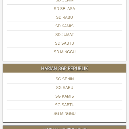
SD SENIN
SD SELASA
SD RABU
SD KAMIS
SD JUMAT
SD SABTU
SD MINGGU
HARIAN SGP REPUBLIK
SG SENIN
SG RABU
SG KAMIS
SG SABTU
SG MINGGU