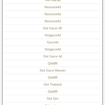
Toto Macau
Restoslot4d
Restoslot4d
Restoslot4d
Slot Gacor 4D
Slotgacor4d
Gacor4d
Slotgacor4d
Slot Gacor 4d
Qdal88
Slot Gacor Maxwin
Qdal88
Slot Thailand
Qdal88
Slot Qris