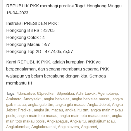
REPUBLIK PKK membagi prediksi Togel
Hongkong Minggu
16-04-2023,
Instruksi PRESIDEN PKK :
Hongkong
BBFS : 43705
Hongkong
Colok : 4
Hongkong
Macau : 4/7
Hongkong
Top 2D : 47,74,05,75,57
Kami REPUBLIK PKK, adalah kumpulan PKK yg
berpengalaman, dan senang membantu sesama PKK
walaupun yg belum bergabung dengan kita. Semoga
membantu !!!
Tags:
4dprizelive
,
81prediksi
,
88prediksi
,
Adhi Luwuk
,
Agentotovip
,
Amintoto
,
Amoysakti
,
angka berkelas
,
angka berkelas macau
,
angka
gaib macau
,
angka gaib ttm
,
angka gila macau
,
Angka Jebret
,
Angka
Jebret Prediksi
,
angka jitu macau
,
angka jitu ttm
,
angka main makau
pools
,
angka main toto macau
,
angka main toto macau pools
,
angka
main toto makau pools
,
Angkabagus
,
Angkajitu
,
angkajitumacau
,
Angkakembar
,
Angkakeramat
,
Angkalovers
,
Angkanet
,