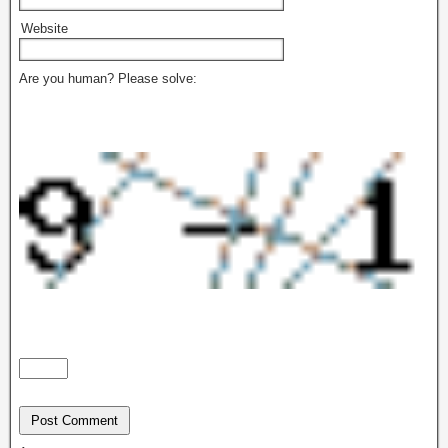
Website
Are you human? Please solve: