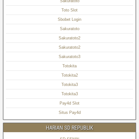
Sakuratoto
Toto Slot
Sbobet Login
Sakuratoto
Sakuratoto2
Sakuratoto2
Sakuratoto3
Totokita
Totokita2
Totokita3
Totokita3
Pay4d Slot
Situs Pay4d
HARIAN SD REPUBLIK