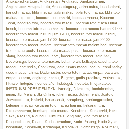
Angkaprediksitogel
,
Angkasetan
,
Angkasgp
,
Angkasiluman
,
Angkasuper
,
Anugerahtoto
,
Arenatotogroup
,
artha astria
,
bandardarat
,
bandot macau
,
bbfs macau
,
bbfs makau
,
bbfs toto macau
,
bbfs toto
makau
,
big boss
,
bocoran
,
bocoran 4d
,
bocoran macau
,
Bocoran
Togel
,
bocoran toto
,
bocoran toto macau
,
bocoran toto macau buat
besok
,
bocoran toto macau hari ini
,
bocoran toto macau hari ini 01.00
,
bocoran toto macau hari ini jam 19.00
,
bocoran toto macau hariini
,
bocoran toto macau jam 17.00
,
bocoran toto macau jam 22.00
,
bocoran toto macau malam
,
bocoran toto macau malam hari
,
bocoran
toto macau pools
,
bocoran toto macau pusat
,
bocoran toto macau
siang
,
bocoran toto macau sore
,
bocoran toto macau sore hari
,
Bocoransgp
,
bocorantotomacau
,
bola merah
,
bullseye
,
caecha toto
macau
,
cambodia
,
Cantiktoto
,
cara rumus macau hari ini
,
carolinaday
,
cece macau
,
china
,
Dadumaster
,
dewa toto macau
,
empat pasaran
,
empat putaran
,
engkong macau
,
Esgepe
,
gadis prediktor
,
Herists
,
hk
,
Hknalo
,
Indojitu
,
Indonesia4d
,
Indotogel
,
Indototo
,
Infojavatoto
,
INSTRUKSI PRESIDEN PKK
,
Istanajp
,
Jalasutra
,
Jandakembar
,
japan
,
Jbr Malam
,
Jbr Online
,
joker macau
,
Jokermerah
,
Jostoto
,
Jowopools
,
jp
,
Kafe4d
,
Kakeksakti
,
Kampleng
,
Kantongprediksi
,
keluaran macau
,
keluaran toto macau hari ini
,
keluaran ttm
,
Keluarannomor
,
kembang toto macau
,
Kenaterus
,
Keraton4d
,
Keris
Sakti
,
Keris4d
,
Kigundul
,
Kimurtala
,
king toto
,
king toto macau
,
Kingprediction
,
Kisam
,
Kode Jbrmalam
,
Kode Pakong
,
Kode Syair
,
kodealam
,
Kodesyair
,
Kodetogel
,
Kolodewa
,
Kombatsgp
,
Kosimatu
,