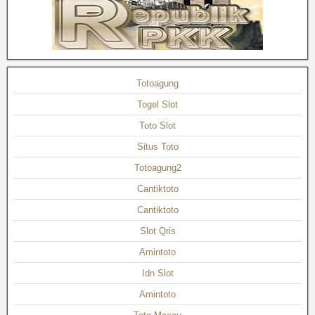
Totoagung
Togel Slot
Toto Slot
Situs Toto
Totoagung2
Cantiktoto
Cantiktoto
Slot Qris
Amintoto
Idn Slot
Amintoto