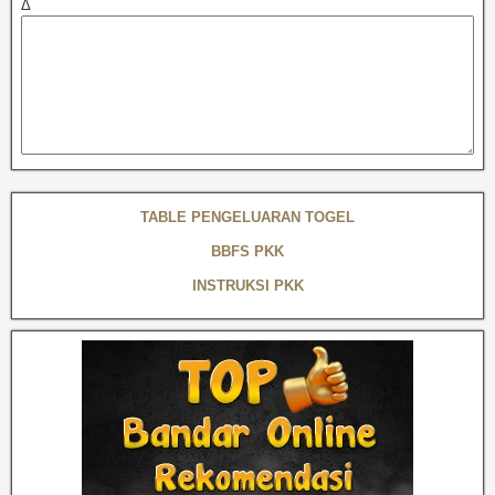
Δ
TABLE PENGELUARAN TOGEL
BBFS PKK
INSTRUKSI PKK