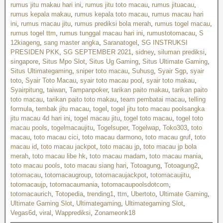
rumus jitu makau hari ini
,
rumus jitu toto macau
,
rumus jituacau
,
rumus kepala makau
,
rumus kepala toto macau
,
rumus macau hari
ini
,
rumus macau jitu
,
rumus prediksi bola merah
,
rumus togel macau
,
rumus togel ttm
,
rumus tunggal macau hari ini
,
rumustotomacau
,
S
12kiageng
,
sang master angka
,
Saranatogel
,
SG INSTRUKSI
PRESIDEN PKK
,
SG SEPTEMBER 2021
,
sidney
,
siluman prediksi
,
singapore
,
Situs Mpo Slot
,
Situs Ug Gaming
,
Situs Ultimate Gaming
,
Situs Ultimategaming
,
sniper toto macau
,
Suhusg
,
Syair Sgp
,
syair
toto
,
Syair Toto Macau
,
syair toto macau pool
,
syair toto makau
,
Syairpitung
,
taiwan
,
Tampanpoker
,
tarikan paito makau
,
tarikan paito
toto macau
,
tarikan paito toto makau
,
team pembatai macau
,
telling
formula
,
tembak jitu macau
,
togel
,
togel jitu toto macau poolsangka
jitu macau 4d hari ini
,
togel macau jitu
,
togel toto macau
,
togel toto
macau pools
,
togelmacaujitu
,
Togelsuper
,
Togelwap
,
Toko303
,
toto
macau
,
toto macau cici
,
toto macau darmono
,
toto macau gruf
,
toto
macau id
,
toto macau jackpot
,
toto macau jp
,
toto macau jp bola
merah
,
toto macau libe hk
,
toto macau madam
,
toto macau mania
,
toto macau pools
,
toto macau siang hari
,
Totoagung
,
Totoagung2
,
totomacau
,
totomacaugroup
,
totomacaujackpot
,
totomacaujitu
,
totomacaujp
,
totomacaumania
,
totomacaupoolsdotcom
,
totomacaurich
,
Totopedia
,
trending1
,
ttm
,
Ubertoto
,
Ultimate Gaming
,
Ultimate Gaming Slot
,
Ultimategaming
,
Ultimategaming Slot
,
Vegas6d
,
viral
,
Wapprediksi
,
Zonameonk18