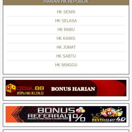
HARIAN HK REPUBLIK
HK SENIN
HK SELASA
HK RABU
HK KAMIS
HK JUMAT
HK SABTU
HK MINGGU