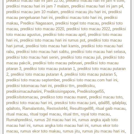
prediksi macau hari ini jam 22.00
,
prediksi macau hari ini jam 4 sore
,
prediksi macau hari ini jam 7 malam
,
prediksi macau hari ini jam p4
,
prediksi macau jam 10 malam
,
prediksi macau jitu hari ini
,
prediksi
macau pengeluaran hari ini
,
prediksi macau toto hari ini
,
prediksi
makau
,
Prediksi Nagasaon
,
prediksi togel toto macau
,
prediksi toto
macau
,
prediksi toto macau 2020
,
prediksi toto macau 2022
,
prediksi
toto macau agustus
,
prediksi toto macau april
,
prediksi toto macau
hari ini
,
prediksi toto macau hari ini rumus pot
,
prediksi toto macau
hari jumat
,
prediksi toto macau hari kamis
,
prediksi toto macau hari
rabu
,
prediksi toto macau hari sabtu
,
prediksi toto macau hari selasa
,
prediksi toto macau hari senin
,
prediksi toto macau juli
,
prediksi toto
macau pakcik
,
prediksi toto macau pebruari
,
prediksi toto macau
pitaran 3
,
prediksi toto macau putaran 1
,
prediksi toto macau putaran
2
,
prediksi toto macau putaran 4
,
prediksi toto macau putaran 5
,
prediksi toto macau september
,
prediksi toto macau.com hari ini
,
prediksi totomacau hari ini
,
prediksi ttm
,
prediksiku
,
prediksimacauhariini
,
Prediksisingapore
,
Prediksitogel55
,
prediksitotomacau
,
predikso toto macau maret
,
predksi macau toto
,
predksi toto macau hari ini
,
presiksi toto macau juni
,
qdal88
,
qdalplay
,
qdaltoto
,
Ramalantoto
,
Restoslot4d
,
Resulttogel88
,
ritual gaib macau
,
ritual macau
,
ritual togel macau
,
ritual ttm
,
royal toto macau
,
Rumahprediksi
,
rumus 2d macau hari ini
,
rumus angka ajaib toto
macau hari ini
,
rumus angka toto macau hari ini
,
rumus ekor toto
macau
,
rumus ekor toto makau
,
rumus jitu
,
rumus jitu macau hari ini
,