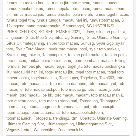
rumus jitu makau hari ini
,
rumus jitu toto macau
,
rumus jituacau
,
rumus kepala makau
,
rumus kepala toto macau
,
rumus macau hari
ini
,
rumus macau jitu
,
rumus prediksi bola merah
,
rumus togel macau
,
rumus togel ttm
,
rumus tunggal macau hari ini
,
rumustotomacau
,
S
12kiageng
,
sang master angka
,
Saranatogel
,
SG INSTRUKSI
PRESIDEN PKK
,
SG SEPTEMBER 2021
,
sidney
,
siluman prediksi
,
singapore
,
Situs Mpo Slot
,
Situs Ug Gaming
,
Situs Ultimate Gaming
,
Situs Ultimategaming
,
sniper toto macau
,
Suhusg
,
Syair Sgp
,
syair
toto
,
Syair Toto Macau
,
syair toto macau pool
,
syair toto makau
,
Syairpitung
,
taiwan
,
Tampanpoker
,
tarikan paito makau
,
tarikan paito
toto macau
,
tarikan paito toto makau
,
team pembatai macau
,
telling
formula
,
tembak jitu macau
,
togel
,
togel jitu toto macau poolsangka
jitu macau 4d hari ini
,
togel macau jitu
,
togel toto macau
,
togel toto
macau pools
,
togelmacaujitu
,
Togelsuper
,
Togelwap
,
Toko303
,
toto
macau
,
toto macau cici
,
toto macau darmono
,
toto macau gruf
,
toto
macau id
,
toto macau jackpot
,
toto macau jp
,
toto macau jp bola
merah
,
toto macau libe hk
,
toto macau madam
,
toto macau mania
,
toto macau pools
,
toto macau siang hari
,
Totoagung
,
Totoagung2
,
totomacau
,
totomacaugroup
,
totomacaujackpot
,
totomacaujitu
,
totomacaujp
,
totomacaumania
,
totomacaupoolsdotcom
,
totomacaurich
,
Totopedia
,
trending1
,
ttm
,
Ubertoto
,
Ultimate Gaming
,
Ultimate Gaming Slot
,
Ultimategaming
,
Ultimategaming Slot
,
Vegas6d
,
viral
,
Wapprediksi
,
Zonameonk18