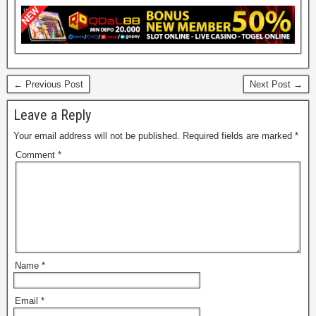
← Previous Post
Next Post →
Leave a Reply
Your email address will not be published.
Required fields are marked
*
Comment
*
Name
*
Email
*