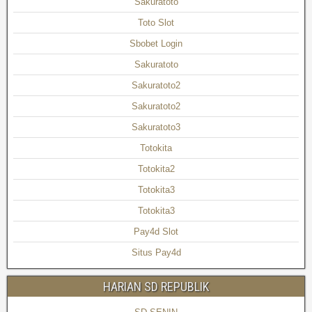
Sakuratoto
Toto Slot
Sbobet Login
Sakuratoto
Sakuratoto2
Sakuratoto2
Sakuratoto3
Totokita
Totokita2
Totokita3
Totokita3
Pay4d Slot
Situs Pay4d
HARIAN SD REPUBLIK